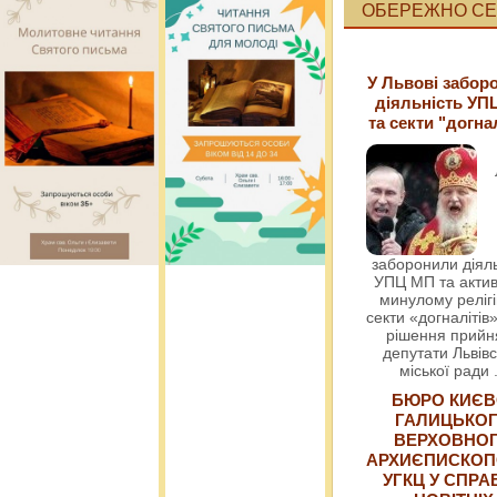
ОБЕРЕЖНО СЕК
У Львові забор
діяльність УП
та секти "догна
заборонили діяль
УПЦ МП та актив
минулому релігі
секти «догналітів»
рішення прийн
депутати Львівс
міської ради
БЮРО КИЄВ
ГАЛИЦЬКО
ВЕРХОВНО
АРХИЄПИСКОП
УГКЦ У СПРА