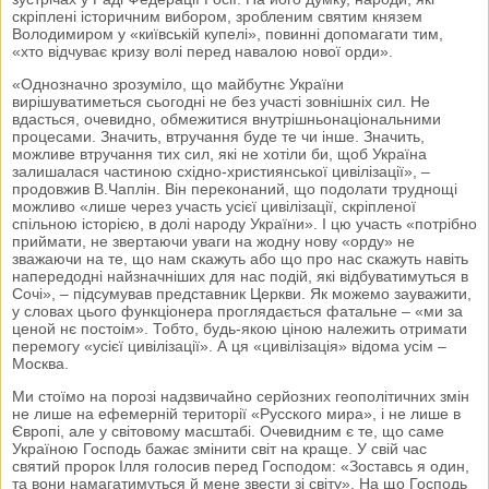
скріплені історичним вибором, зробленим святим князем
Володимиром у «київській купелі», повинні допомагати тим,
«хто відчуває кризу волі перед навалою нової орди».
«Однозначно зрозуміло, що майбутнє України
вирішуватиметься сьогодні не без участі зовнішніх сил. Не
вдасться, очевидно, обмежитися внутрішньонаціональними
процесами. Значить, втручання буде те чи інше. Значить,
можливе втручання тих сил, які не хотіли би, щоб Україна
залишалася частиною східно-християнської цивілізації», –
продовжив В.Чаплін. Він переконаний, що подолати труднощі
можливо «лише через участь усієї цивілізації, скріпленої
спільною історією, в долі народу України». І цю участь «потрібно
приймати, не звертаючи уваги на жодну нову «орду» не
зважаючи на те, що нам скажуть або що про нас скажуть навіть
напередодні найзначніших для нас подій, які відбуватимуться в
Сочі», – підсумував представник Церкви. Як можемо зауважити,
у словах цього функціонера проглядається фатальне – «ми за
ценой нє постоім». Тобто, будь-якою ціною належить отримати
перемогу «усієї цивілізації». А ця «цивілізація» відома усім –
Москва.
Ми стоїмо на порозі надзвичайно серйозних геополітичних змін
не лише на ефемерній території «Русского мира», і не лише в
Європі, але у світовому масштабі. Очевидним є те, що саме
Україною Господь бажає змінити світ на краще. У свій час
святий пророк Ілля голосив перед Господом: «Зоставсь я один,
та вони намагатимуться й мене звести зі світу». На що Господь