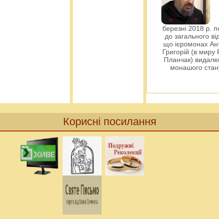
березні 2018 р. 
до загального ві
що ієромонах Ант
Григорій (в миру
Планчак) видален
монашого ста
Корисні посилання