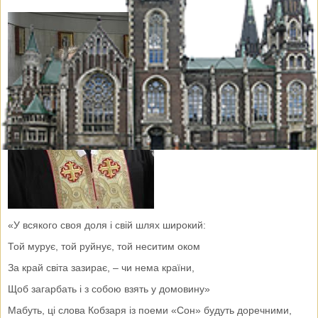
«У всякого своя доля і свій шлях широкий:
Той мурує, той руйнує, той неситим оком
За край світа зазирає, – чи нема країни,
Щоб загарбать і з собою взять у домовину»
Мабуть, ці слова Кобзаря із поеми «Сон» будуть доречними,