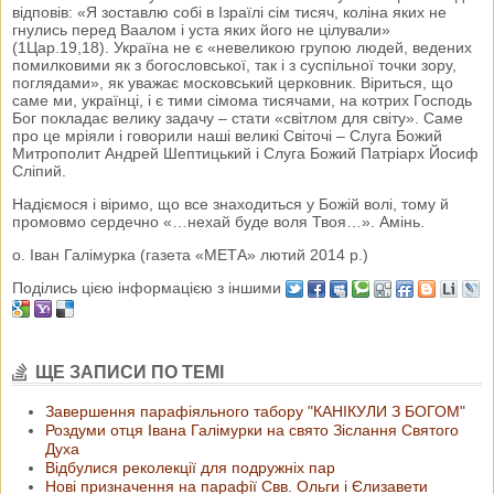
відповів: «Я зоставлю собі в Ізраїлі сім тисяч, коліна яких не
гнулись перед Ваалом і уста яких його не цілували»
(1Цар.19,18). Україна не є «невеликою групою людей, ведених
помилковими як з богословської, так і з суспільної точки зору,
поглядами», як уважає московський церковник. Віриться, що
саме ми, українці, і є тими сімома тисячами, на котрих Господь
Бог покладає велику задачу – стати «світлом для світу». Саме
про це мріяли і говорили наші великі Світочі – Слуга Божий
Митрополит Андрей Шептицький і Слуга Божий Патріарх Йосиф
Сліпий.
Надіємося і віримо, що все знаходиться у Божій волі, тому й
промовмо сердечно «…нехай буде воля Твоя…». Амінь.
о. Іван Галімурка (газета «МЕТА» лютий 2014 р.)
Поділись цією інформацією з іншими
ЩЕ ЗАПИСИ ПО ТЕМІ
Завершення парафіяльного табору "КАНІКУЛИ З БОГОМ"
Роздуми отця Івана Галімурки на свято Зіслання Святого
Духа
Відбулися реколекції для подружніх пар
Нові призначення на парафії Свв. Ольги і Єлизавети