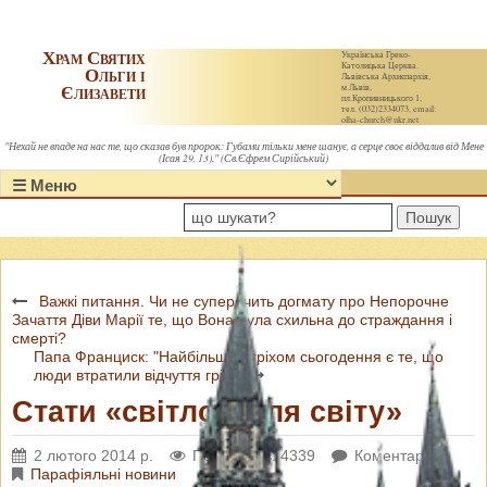
Храм Святих
Українська Греко-
Католицька Церква.
Ольги і
Львівська Архиєпархія,
Єлизавети
м.Львів,
пл.Кропивницького 1,
тел. (032)2334073, email:
olha-church@ukr.net
"Нехай не впаде на нас те, що сказав був пророк: Губами тільки мене шанує, а серце своє віддалив від Мене
(Ісая 29, 13)." (Св.Єфрем Сирійський)
Пошук
Важкі питання. Чи не суперечить догмату про Непорочне
Зачаття Діви Марії те, що Вона була схильна до страждання і
смерті?
Папа Франциск: "Найбільшим гріхом сьогодення є те, що
люди втратили відчуття гріха"
Стати «світлом для світу»
2 лютого 2014 р.
Переглядів: 4339
Коментарі: 0
Парафіяльні новини