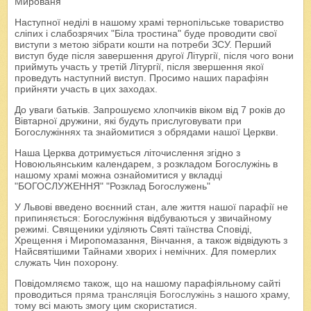
Мированя
Наступної неділі в нашому храмі тернопільське товариство
сліпих і слабозрячих "Біла тростина" буде проводити свої
виступи з метою зібрати кошти на потреби ЗСУ. Перший
виступ буде після завершення другої Літургії, після чого вони
приймуть участь у третій Літургії, після звершення якої
проведуть наступний виступ. Просимо наших парафіян
прийняти участь в цих заходах.
До уваги батьків. Запрошуємо хлопчиків віком від 7 років до
Вівтарної дружини, які будуть прислуговувати при
Богослужіннях та знайомитися з обрядами нашої Церкви.
Наша Церква дотримується літочислення згідно з
Новоюльянським календарем, з розкладом Богослужінь в
нашому храмі можна ознайомитися у вкладці
"БОГОСЛУЖЕННЯ" "Розклад Богослужень"
У Львові введено воєнний стан, але життя нашої парафії не
припиняється: Богослужіння відбуваються у звичайному
режимі. Священики уділяють Святі таїнства Сповіді,
Хрещення і Миропомазання, Вінчання, а також відвідують з
Найсвятішими Тайнами хворих і немічних. Для померлих
служать Чин похорону.
Повідомляємо також, що на нашому парафіяльному сайті
проводиться
пряма трансляція Богослужінь
з нашого храму,
тому всі мають змогу цим скористатися.