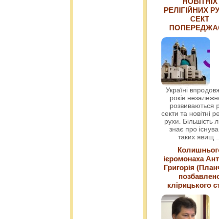
НОВІТНІХ
РЕЛІГІЙНИХ РУ
СЕКТ
ПОПЕРЕДЖ
Україні впродовж
років незалежн
розвиваються р
секти та новітні ре
рухи. Більшість 
знає про існув
таких явищ
.
Колишньог
ієромонаха Ант
Григорія (План
позбавлен
клірицького с