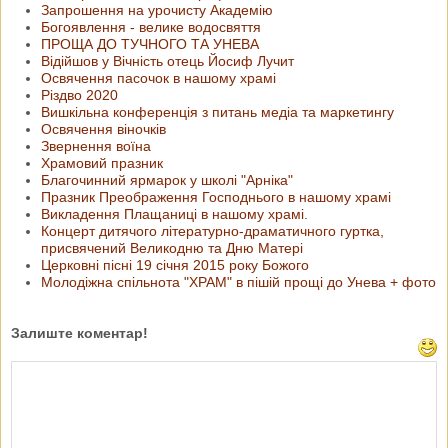
Запрошення на урочисту Академію
Богоявлення - велике водосвяття
ПРОЩА ДО ТУЧНОГО ТА УНЕВА
Відійшов у Вічність отець Йосиф Лучит
Освячення пасочок в нашому храмі
Різдво 2020
Вишкільна конференція з питань медіа та маркетингу
Освячення віночків
Звернення воїна
Храмовий празник
Благочинний ярмарок у школі "Арніка"
Празник Преображення Господнього в нашому храмі
Викладення Плащаниці в нашому храмі.
Концерт дитячого літературно-драматичного гуртка,
присвячений Великодню та Дню Матері
Церковні пісні 19 січня 2015 року Божого
Молодіжна спільнота "ХРАМ" в пішій прощі до Унева + фото
Залиште коментар!