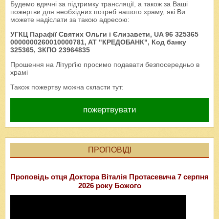
Будемо вдячні за підтримку трансляції, а також за Ваші
пожертви для необхідних потреб нашого храму, які Ви
можете надіслати за такою адресою:
УГКЦ Парафії Святих Ольги і Єлизавети, UA 96 325365
0000000260010000781, AT "КРЕДОБАНК", Код банку
325365, ЗКПО 23964835
Прошення на Літурґію просимо подавати безпосередньо в
храмі
Також пожертву можна скласти тут:
пожертвувати
ПРОПОВІДІ
Проповідь отця Доктора Віталія Протасевича 7 серпня
2026 року Божого