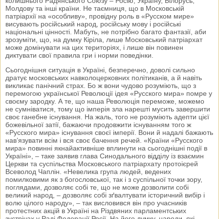
колишнього Радянського Союзу – Росію, Україну, Білорусь,
Молдову та інші країни. Не таємниця, що в Московській
патріархії на «особливу», провідну роль в «Русском мире»
висувають російський народ, російську мову і російські
національні цінності. Мабуть, не потрібно багато фантазії, аби
зрозуміти, що, на думку Кіріла, лише Московський патріархат
може домінувати на цих територіях, і лише він повинен
диктувати свої правила гри і норми поведінки.
Сьогоднішня ситуація в Україні, безперечно, доволі сильно
дратує московських навколоцерковних політиканів, а й навіть
викликає панічний страх. Бо ж вони чудово розуміють, що з
перемогою української Революції ідея «Русского мира» помре у
своєму зародку. А те, що наша Революція переможе, можемо
не сумніватися, тому що імперія зла нарешті мусить завершити
своє ганебне існування. На жаль, того не розуміють адепти цієї
божевільної затії, бажаючи продовжити існуванням того ж
«Русского мира» існування своєї імперії. Вони й надалі бажають
нав’язувати всім і вся своє бачення речей. «Країни «Русского
мира» повинні якнайактивніше вплинути на сьогоднішні події в
Україні», – таке заявив глава Синодального відділу із взаємин
Церкви та суспільства Московського патріархату протоієрей
Всеволод Чаплін. «Невелика група людей, ведених
помилковими як з богословської, так і з суспільної точки зору,
поглядами, дозволяє собі те, що не може дозволити собі
великий народ, – дозволяє собі зґвалтувати історичний вибір і
волю цілого народу», – так висловився він про учасників
протестних акцій в Україні на Різдвяних парламентських
зустрічах у Раді Федерації Росії. На його думку, народи, які