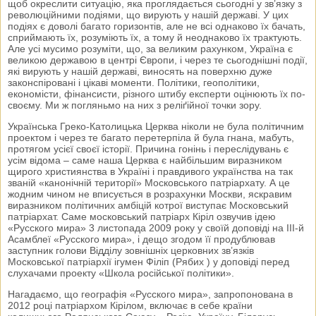
щоб окреслити ситуацію, яка проглядається сьогодні у зв’язку з
революційними подіями, що вирують у нашій державі. У цих
подіях є доволі багато горизонтів, але не всі однаково їх бачать,
сприймають їх, розуміють їх, а тому й неоднаково їх трактують.
Але усі мусимо розуміти, що, за великим рахунком, Україна є
великою державою в центрі Європи, і через те сьогоднішні події,
які вирують у нашій державі, виносять на поверхню дуже
законспіровані і цікаві моменти. Політики, геополітики,
економісти, фінансисти, різного штибу експерти оцінюють їх по-
своєму. Ми ж погляньмо на них з реліґійної точки зору.
Українська Греко-Католицька Церква ніколи не була політичним
проектом і через те багато перетерпіла й була гнана, мабуть,
протягом усієї своєї історії. Причина гонінь і переслідувань є
усім відома – саме наша Церква є найбільшим виразником
щирого християнства в Україні і правдивого українства на так
званій «канонічній території» Московського патріархату. А це
жодним чином не вписується в розрахунки Москви, яскравим
виразником політичних амбіцій котрої виступає Московський
патріархат. Саме московський патріарх Кіріл озвучив ідею
«Русского мира» 3 листопада 2009 року у своїй доповіді на III-й
Асамблеї «Русского мира», і дещо згодом її продублював
заступник голови Відділу зовнішніх церковних зв’язків
Московської патріархії ігумен Філіп (Рябих ) у доповіді перед
слухачами проекту «Школа російської політики».
Нагадаємо, що географія «Русского мира», запропонована в
2012 році патріархом Кірілом, включає в себе країни