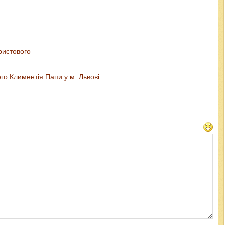
ристового
го Климентія Папи у м. Львові