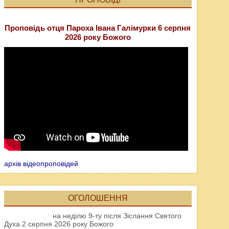
Проповідь отця Пароха Івана Галімурки 6 серпня
2026 року Божого
архів відеопроповідей
ОГОЛОШЕННЯ
на неділю 9-ту після Зіслання Святого
Духа 2 серпня 2026 року Божого