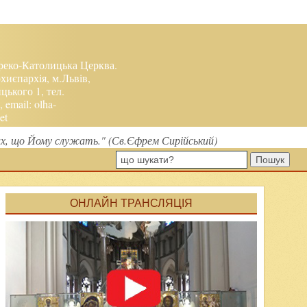
реко-Католицька Церква.
хиєпархія, м.Львів,
ького 1, тел.
, email:
olha-
et
тих, що Йому служать." (Св.Єфрем Сирійський)
Пошук
ОНЛАЙН ТРАНСЛЯЦІЯ