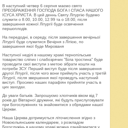
В наступний четвер 6 серпня маємо свято
ПРЕОБРАЖЕННЯ ГОСПОДА БОГА І СПАСА НАШОГО
ІСУСА ХРИСТА. В цей деннь Святу Літургію будемо
служити о 8.00, 10.00, 12.99 та о 18.00, після
завершення кожної Літургії буде освячення
першоплодів.
На передодні, в середу, після завершення вечірньої
Літургії буде служитися Вечірня з Літією, по
завершення якої буде Мированя
Наступної неділі в нашому храмі тернопільське
товариство сліпих і слабозрячих "Біла тростина" буде
проводити свої виступи з метою зібрати кошти на
потреби ЗСУ. Перший виступ буде після завершення
другої Літургії, після чого вони приймуть участь у третій
Літургії, після звершення якої проведуть наступний
виступ. Просимо наших парафіян прийняти участь в
цих заходах.
До уваги батьків. Запрошуємо хлопчиків віком від 7
років до Вівтарної дружини, які будуть прислуговувати
при Богослужіннях та знайомитися з обрядами нашої
Церкви.
Наша Церква дотримується літочислення згідно з
Новоюльянським календарем, з розкладом
Богослужінь в нашому храмі можна ознайомитися у