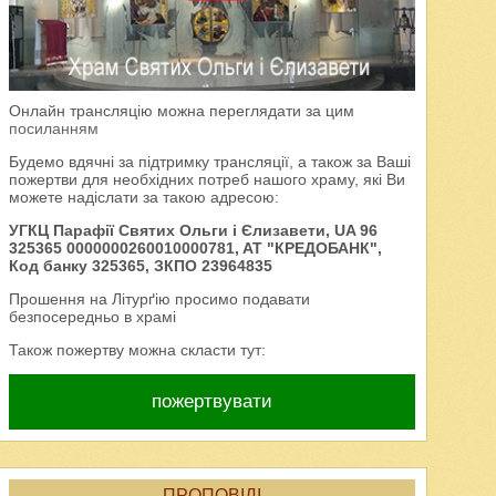
Онлайн трансляцію можна переглядати за цим
посиланням
Будемо вдячні за підтримку трансляції, а також за Ваші
пожертви для необхідних потреб нашого храму, які Ви
можете надіслати за такою адресою:
УГКЦ Парафії Святих Ольги і Єлизавети, UA 96
325365 0000000260010000781, AT "КРЕДОБАНК",
Код банку 325365, ЗКПО 23964835
Прошення на Літурґію просимо подавати
безпосередньо в храмі
Також пожертву можна скласти тут:
пожертвувати
ПРОПОВІДІ