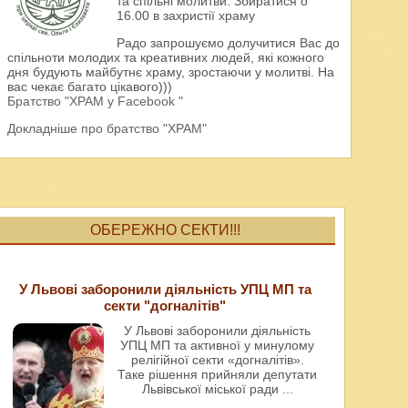
та спільні молитви. Збиратися о
16.00 в захристії храму
Радо запрошуємо долучитися Вас до
спільноти молодих та креативних людей, які кожного
дня будують майбутнє храму, зростаючи у молитві. На
вас чекає багато цікавого)))
Братство "ХРАМ у Facebook "
Докладніше про братство "ХРАМ"
ОБЕРЕЖНО СЕКТИ!!!
У Львові заборонили діяльність УПЦ МП та
секти "догналітів"
У Львові заборонили діяльність
УПЦ МП та активної у минулому
релігійної секти «догналітів».
Таке рішення прийняли депутати
Львівської міської ради
...