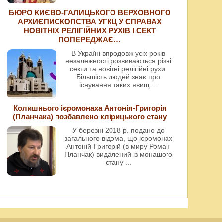
БЮРО КИЄВО-ГАЛИЦЬКОГО ВЕРХОВНОГО
АРХИЄПИСКОПСТВА УГКЦ У СПРАВАХ
НОВІТНІХ РЕЛІГІЙНИХ РУХІВ І СЕКТ
ПОПЕРЕДЖАЄ…
В Україні впродовж усіх років
незалежності розвиваються різні
секти та новітні релігійні рухи.
Більшість людей знає про
існування таких явищ
...
Колишнього ієромонаха Антонія-Григорія
(Планчака) позбавлено клірицького стану
У березні 2018 р. подано до
загального відома, що ієромонах
Антоній-Григорій (в миру Роман
Планчак) видалений із монашого
стану
...