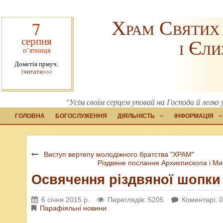
Храм Святих
7
серпня
і Єли
п’ятниця
Дометія прмуч.
(читати>>)
"Усім своїм серцем уповай на Господа й легк
ГОЛОВНА
БОГОСЛУЖЕННЯ
ДІЯЛЬНІСТЬ
ІНФОРМАЦІЯ
Виступ вертепу молодіжного братства "ХРАМ"
Різдвяне послання Архиєпископа і Мит
Освячення різдвяної шопки
6 січня 2015 р.
Переглядів: 5205
Коментарі: 0
Парафіяльні новини