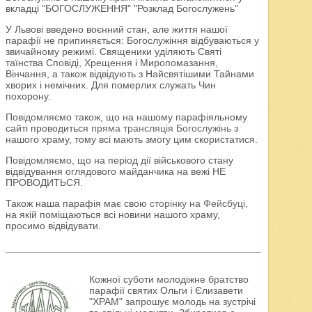
вкладці "БОГОСЛУЖЕННЯ" "Розклад Богослужень"
У Львові введено воєнний стан, але життя нашої
парафії не припиняється: Богослужіння відбуваються у
звичайному режимі. Священики уділяють Святі
таїнства Сповіді, Хрещення і Миропомазання,
Вінчання, а також відвідують з Найсвятішими Тайнами
хворих і немічних. Для померлих служать Чин
похорону.
Повідомляємо також, що на нашому парафіяльному
сайті проводиться
пряма трансляція Богослужінь
з
нашого храму, тому всі мають змогу цим скористатися.
Повідомляємо, що на період дії військового стану
відвідування оглядового майданчика на вежі НЕ
ПРОВОДИТЬСЯ.
Також наша парафія має свою
сторінку на Фейсбуці
,
на якій поміщаються всі новини нашого храму,
просимо відвідувати.
Кожної суботи молодіжне братство
парафії святих Ольги і Єлизавети
"ХРАМ" запрошує молодь на зустрічі