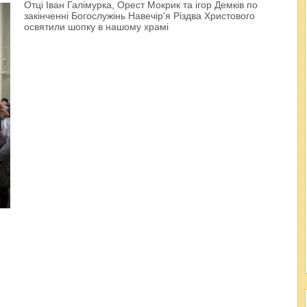
Отці Іван Галімурка, Орест Мокрик та ігор Демків по
закінченні Богослужінь Навечір'я Різдва Христового
освятили шопку в нашому храмі