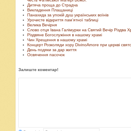
честь Фатімської Матері Божої.
Дитяча проща до Страдча
Викладення Плащаниці
Панахида за упокій душ українських воїнів
Урочисте відкриття пам’ятної таблиці
Велика Вечірня
Слово отця Івана Галімурки на Святий Вечір Різдва Х
Різдвяне Богослужіння в нашому храмі
Чин Хрещення в нашому храмі
Концерт Розколяди хору DivinoAmore при церкві свято
День подяки за дар життя
Освячення пасочок
Залиште коментар!