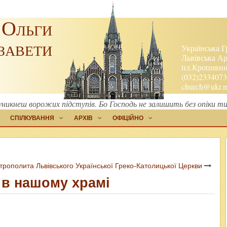
 Ольги
завети
Українська Г
Львівська Ар
пл.Кропивниц
(032)2334073
church@ukr.n
о уникнеш ворожих підступів. Бо Господь не залишить без опіки 
СПІЛКУВАННЯ
АРХІВ
ОФІЦІЙНО
рополита Львівського Української Греко-Католицької Церкви
 в нашому храмі