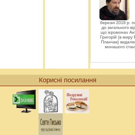
березні 2018 р. 
до загального ві
що ієромонах Ант
Григорій (в миру
Планчак) видален
монашого ста
Корисні посилання