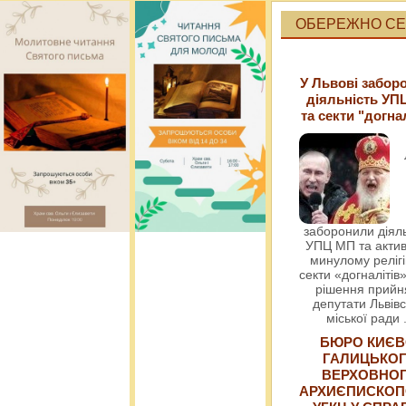
ОБЕРЕЖНО СЕК
У Львові забор
діяльність УП
та секти "догна
заборонили діяль
УПЦ МП та актив
минулому релігі
секти «догналітів»
рішення прийн
депутати Львівс
міської ради
БЮРО КИЄВ
ГАЛИЦЬКО
ВЕРХОВНО
АРХИЄПИСКОП