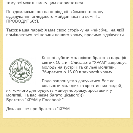
тому всі мають змогу цим скористатися.
Повідомляємо, що на період дії військового стану
відвідування оглядового майданчика на вежі НЕ
ПРОВОДИТЬСЯ.
Також наша парафія має свою
сторінку на Фейсбуці
, на якій
поміщаються всі новини нашого храму, просимо відвідувати.
Кожної суботи молодіжне братство парафії
святих Ольги і Єлизавети "ХРАМ" запрошує
молодь на зустрічі та спільні молитви.
Збиратися о 16.00 в захристії храму
Радо запрошуємо долучитися Вас до
спільноти молодих та креативних людей,
які кожного дня будують майбутнє храму, зростаючи у
молитві. На вас чекає багато цікавого)))
Братство "ХРАМ у Facebook "
Докладніше про братство "ХРАМ"