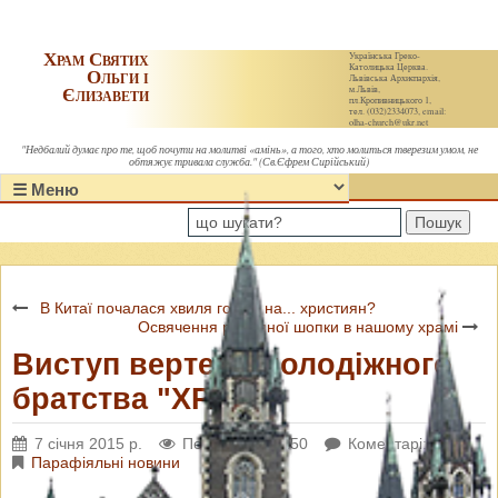
Храм Святих
Українська Греко-
Католицька Церква.
Ольги і
Львівська Архиєпархія,
Єлизавети
м.Львів,
пл.Кропивницького 1,
тел. (032)2334073, email:
olha-church@ukr.net
"Недбалий думає про те, щоб почути на молитві «амінь», а того, хто молиться тверезим умом, не
обтяжує тривала служба." (Св.Єфрем Сирійський)
Пошук
В Китаї почалася хвиля гонінь на... християн?
Освячення різдвяної шопки в нашому храмі
Виступ вертепу молодіжного
братства "ХРАМ"
7 січня 2015 р.
Переглядів: 5150
Коментарі: 0
Парафіяльні новини