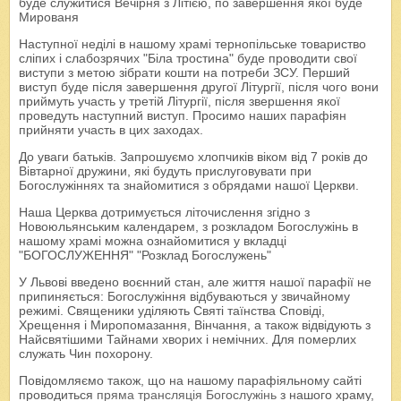
буде служитися Вечірня з Літією, по завершення якої буде
Мированя
Наступної неділі в нашому храмі тернопільське товариство
сліпих і слабозрячих "Біла тростина" буде проводити свої
виступи з метою зібрати кошти на потреби ЗСУ. Перший
виступ буде після завершення другої Літургії, після чого вони
приймуть участь у третій Літургії, після звершення якої
проведуть наступний виступ. Просимо наших парафіян
прийняти участь в цих заходах.
До уваги батьків. Запрошуємо хлопчиків віком від 7 років до
Вівтарної дружини, які будуть прислуговувати при
Богослужіннях та знайомитися з обрядами нашої Церкви.
Наша Церква дотримується літочислення згідно з
Новоюльянським календарем, з розкладом Богослужінь в
нашому храмі можна ознайомитися у вкладці
"БОГОСЛУЖЕННЯ" "Розклад Богослужень"
У Львові введено воєнний стан, але життя нашої парафії не
припиняється: Богослужіння відбуваються у звичайному
режимі. Священики уділяють Святі таїнства Сповіді,
Хрещення і Миропомазання, Вінчання, а також відвідують з
Найсвятішими Тайнами хворих і немічних. Для померлих
служать Чин похорону.
Повідомляємо також, що на нашому парафіяльному сайті
проводиться
пряма трансляція Богослужінь
з нашого храму,