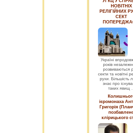
УГКЦ У СПРА
НОВІТНІХ
РЕЛІГІЙНИХ РУ
СЕКТ
ПОПЕРЕДЖ
Україні впродовж
років незалежн
розвиваються р
секти та новітні ре
рухи. Більшість 
знає про існув
таких явищ
.
Колишньог
ієромонаха Ант
Григорія (План
позбавлен
клірицького с