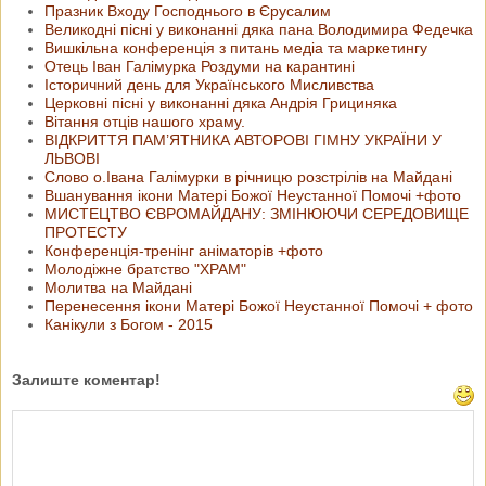
Празник Входу Господнього в Єрусалим
Великодні пісні у виконанні дяка пана Володимира Федечка
Вишкільна конференція з питань медіа та маркетингу
Отець Іван Галімурка Роздуми на карантині
Історичний день для Українського Мисливства
Церковні пісні у виконанні дяка Андрія Грициняка
Вітання отців нашого храму.
ВІДКРИТТЯ ПАМ’ЯТНИКА АВТОРОВІ ГІМНУ УКРАЇНИ У
ЛЬВОВІ
Слово о.Івана Галімурки в річницю розстрілів на Майдані
Вшанування ікони Матері Божої Неустанної Помочі +фото
МИСТЕЦТВО ЄВРОМАЙДАНУ: ЗМІНЮЮЧИ СЕРЕДОВИЩЕ
ПРОТЕСТУ
Конференція-тренінг аніматорів +фото
Молодіжне братство "ХРАМ"
Молитва на Майдані
Перенесення ікони Матері Божої Неустанної Помочі + фото
Канікули з Богом - 2015
Залиште коментар!