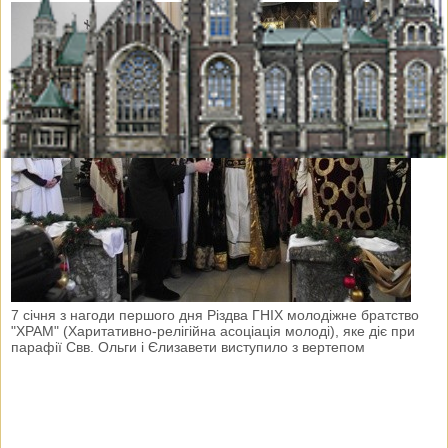
7 січня з нагоди першого дня Різдва ГНІХ молодіжне братство
"ХРАМ" (Харитативно-релігійна асоціація молоді), яке діє при
парафії Свв. Ольги і Єлизавети виступило з вертепом