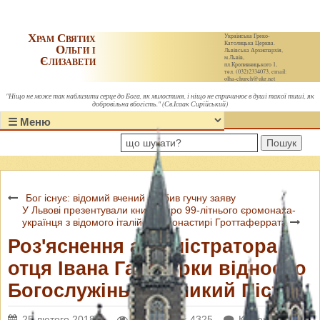
Храм Святих
Українська Греко-
Католицька Церква.
Ольги і
Львівська Архиєпархія,
Єлизавети
м.Львів,
пл.Кропивницького 1,
тел. (032)2334073, email:
olha-church@ukr.net
"Ніщо не може так наблизити серце до Бога, як милостиня, і ніщо не спричинює в душі такої тиші, як
добровільна вбогість." (Св.Ісаак Сирійський)
Пошук
Бог існує: відомий вчений зробив гучну заяву
У Львові презентували книжку про 99-літнього єромонаха-
українця з відомого італійсько монастирі Гроттаферрата
Роз'яснення адміністратора
отця Івана Галімурки відносно
Богослужінь у Великий Піст
25 лютого 2018 р.
Переглядів: 4325
Коментарі: 0