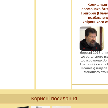
Колишньог
ієромонаха Ант
Григорія (План
позбавлен
клірицького с
березні 2018 р. 
до загального ві
що ієромонах Ант
Григорій (в миру
Планчак) видален
монашого ста
Корисні посилання