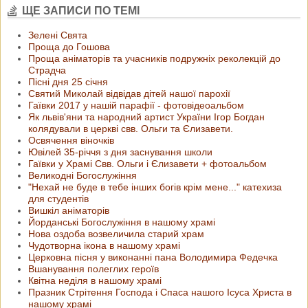
ЩЕ ЗАПИСИ ПО ТЕМІ
Зелені Свята
Проща до Гошова
Проща аніматорів та учасників подружніх реколекцій до
Страдча
Пісні дня 25 січня
Святий Миколай відвідав дітей нашої парохії
Гаївки 2017 у нашій парафії - фотовідеоальбом
Як львів'яни та народний артист України Ігор Богдан
колядували в церкві свв. Ольги та Єлизавети.
Освячення віночків
Ювілей 35-річчя з дня заснування школи
Гаївки у Храмі Свв. Ольги і Єлизавети + фотоальбом
Великодні Богослужіння
"Нехай не буде в тебе інших богів крім мене..." катехиза
для студентів
Вишкіл аніматорів
Йорданські Богослужіння в нашому храмі
Нова оздоба возвеличила старий храм
Чудотворна ікона в нашому храмі
Церковна пісня у виконанні пана Володимира Федечка
Вшанування полеглих героїв
Квітна неділя в нашому храмі
Празник Стрітення Господа і Спаса нашого Ісуса Христа в
нашому храмі