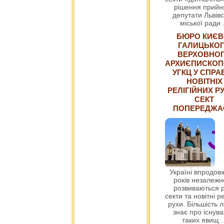
рішення прийн
депутати Львівс
міської ради
БЮРО КИЄВ
ГАЛИЦЬКО
ВЕРХОВНО
АРХИЄПИСКОП
УГКЦ У СПРА
НОВІТНІХ
РЕЛІГІЙНИХ РУ
СЕКТ
ПОПЕРЕДЖ
Україні впродовж
років незалежн
розвиваються р
секти та новітні ре
рухи. Більшість 
знає про існув
таких явищ
.