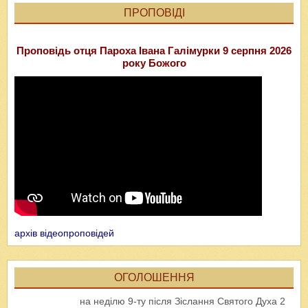
ПРОПОВІДІ
Проповідь отця Пароха Івана Галімурки 9 серпня 2026
року Божого
архів відеопроповідей
ОГОЛОШЕННЯ
на неділю 9-ту після Зіслання Святого Духа 2