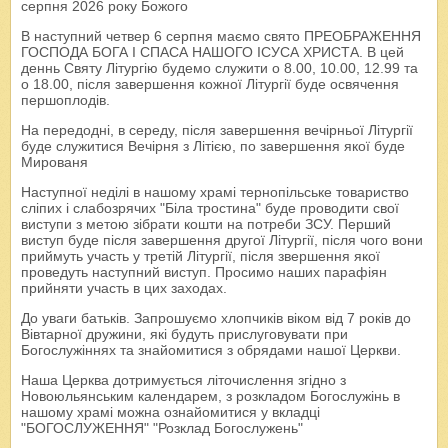
серпня 2026 року Божого
В наступний четвер 6 серпня маємо свято ПРЕОБРАЖЕННЯ
ГОСПОДА БОГА І СПАСА НАШОГО ІСУСА ХРИСТА. В цей
деннь Святу Літургію будемо служити о 8.00, 10.00, 12.99 та
о 18.00, після завершення кожної Літургії буде освячення
першоплодів.
На передодні, в середу, після завершення вечірньої Літургії
буде служитися Вечірня з Літією, по завершення якої буде
Мированя
Наступної неділі в нашому храмі тернопільське товариство
сліпих і слабозрячих "Біла тростина" буде проводити свої
виступи з метою зібрати кошти на потреби ЗСУ. Перший
виступ буде після завершення другої Літургії, після чого вони
приймуть участь у третій Літургії, після звершення якої
проведуть наступний виступ. Просимо наших парафіян
прийняти участь в цих заходах.
До уваги батьків. Запрошуємо хлопчиків віком від 7 років до
Вівтарної дружини, які будуть прислуговувати при
Богослужіннях та знайомитися з обрядами нашої Церкви.
Наша Церква дотримується літочислення згідно з
Новоюльянським календарем, з розкладом Богослужінь в
нашому храмі можна ознайомитися у вкладці
"БОГОСЛУЖЕННЯ" "Розклад Богослужень"