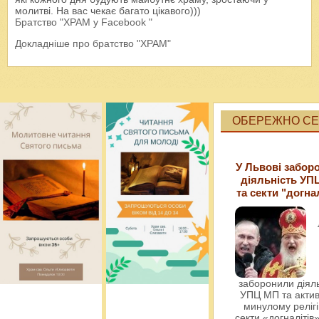
молитві. На вас чекає багато цікавого)))
Братство "ХРАМ у Facebook "
Докладніше про братство "ХРАМ"
ОБЕРЕЖНО СЕК
У Львові забор
діяльність УП
та секти "догна
заборонили діяль
УПЦ МП та актив
минулому релігі
секти «догналітів»