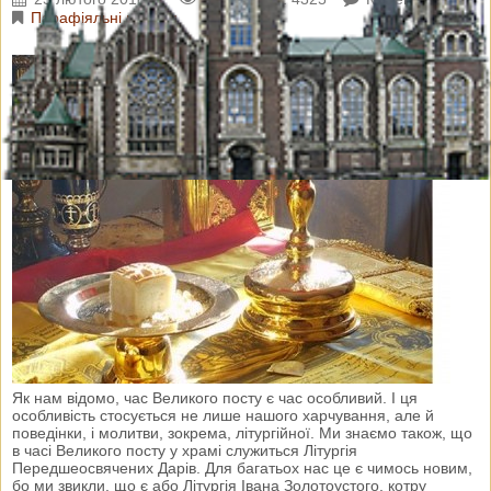
Парафіяльні новини
Як нам відомо, час Великого посту є час особливий. І ця
особливість стосується не лише нашого харчування, але й
поведінки, і молитви, зокрема, літургійної. Ми знаємо також, що
в часі Великого посту у храмі служиться Літургія
Передшеосвячених Дарів. Для багатьох нас це є чимось новим,
бо ми звикли, що є або Літургія Івана Золотоустого, котру