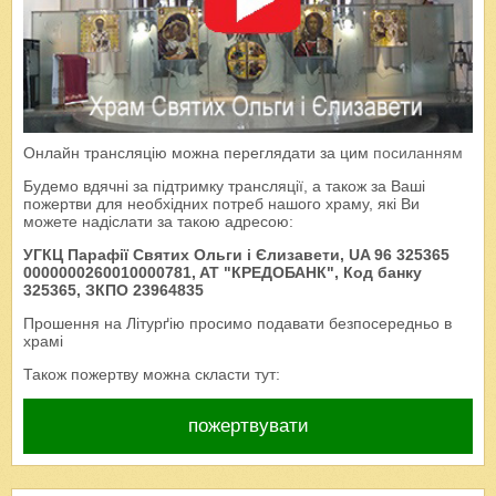
Онлайн трансляцію можна переглядати за цим
посиланням
Будемо вдячні за підтримку трансляції, а також за Ваші
пожертви для необхідних потреб нашого храму, які Ви
можете надіслати за такою адресою:
УГКЦ Парафії Святих Ольги і Єлизавети, UA 96 325365
0000000260010000781, AT "КРЕДОБАНК", Код банку
325365, ЗКПО 23964835
Прошення на Літурґію просимо подавати безпосередньо в
храмі
Також пожертву можна скласти тут:
пожертвувати