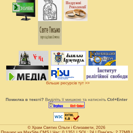
більше ресурсів тут >>
Помилка в тексті?
Виділіть її мишкою та натисніть
Ctrl+Enter
© Храм Святих Ольги і Єлизавети, 2026
Працює на
MaxSite CMS
| Час: 0.1351 | SQL: 24 | Пам'ять: 2.77MB
|