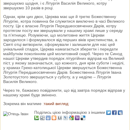
звершуємо щодня, і є Літургія Василія Великого, котру
звершуємо 10 разів в році.
Однак, крім цих двох, Церква має ще й третю Божественну
Літургію, котра повинна би служитися виключно в часі Великого
посту. Це є власне Літургія Передшеосвячених Дарів, котру
протягом посту ми звершували у нашому храмі лише у середу
та п’ятницю. Розуміючи, що молитовне життя Церкви
зародилося і формувалося від перших віків християнства, а
Святі отці витворили, сформували і залишили для нас цей
унікальний спадок, Церква намагається зберегти і передати
майбутнім поколінням цей молитовний скарб. Через те Синод
нашої Церкви утвердив порядок літургійних відправ на Великий
піст, у якому зазначається, що кожного, дня крім суботи і неділі,
у храмах Греко-католицької Церкви звершується Божественна
Літургія Передшеосвячених Дарів. Божественна Літургія Івана
Золотоустого звершується у суботу, а у неділю – Літургія
Василія Великого.
Через те, бажаємо повідомити, що від завтра порядок відправ у
нашому храмі буде змінено.
Зокрема він матиме :
такий вигляд:
Поділись цією інформацією з іншими