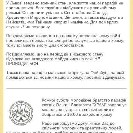
У Львові введено воєнний стан, але життя нашої парафії не
припиняється: Богослужіння відбуваються у звичайному
режимі. Священики уділяють Святі таїнства Сповіді,
Хрещення і Миропомазання, Вінчання, а також відвідують з
Найсвятішими Тайнами хворих і немічних. Для померлих
служать Чин похорону.
Повідомляємо також, що на нашому парафіяльному сайті
проводиться
пряма трансляція Богослужінь
з нашого храму,
тому всі мають змогу цим скористатися.
Повідомляємо, що на період дії військового стану
відвідування оглядового майданчика на вежі НЕ
ПРОВОДИТЬСЯ.
Також наша парафія має свою
сторінку на Фейсбуці
, на якій
поміщаються всі новини нашого храму, просимо відвідувати.
Кожної суботи молодіжне братство парафії
святих Ольги і Єлизавети "ХРАМ" запрошує
молодь на зустрічі та спільні молитви.
Збиратися о 16.00 в захристії храму
Радо запрошуємо долучитися Вас до
спільноти молодих та креативних людей,
які кожного дня будують майбутнє храму, зростаючи у