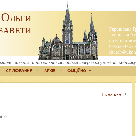
 Ольги
завети
Українська Г
Львівська Ар
пл.Кропивниц
(032)2334073
church@ukr.n
олитві «амінь», а того, хто молиться тверезим умом, не обтяжу
СПІЛКУВАННЯ
АРХІВ
ОФІЦІЙНО
Пісня дня
і: 0