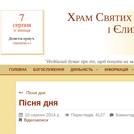
Храм Святих
7
серпня
і Єли
п’ятниця
Дометія прмуч.
(читати>>)
"Недбалий думає про те, щоб почути на м
ГОЛОВНА
БОГОСЛУЖЕННЯ
ДІЯЛЬНІСТЬ
ІНФОРМАЦІЯ
Пісня дня
Пісня дня
10 серпня 2014 р.
Переглядів: 4127
Коментар
Відеозаписи