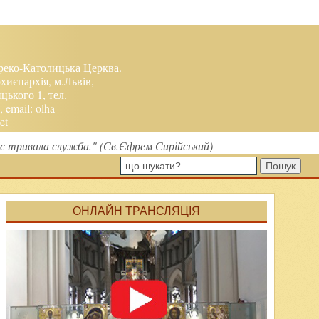
реко-Католицька Церква.
хиєпархія, м.Львів,
ького 1, тел.
, email:
olha-
et
є тривала служба." (Св.Єфрем Сирійський)
Пошук
ОНЛАЙН ТРАНСЛЯЦІЯ