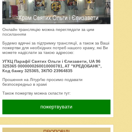
Онлайн трансляцію можна переглядати за цим
посиланням
Будемо вдячні за підтримку трансляції, а також за Ваші
пожертви для необхідних потреб нашого храму, які Ви
можете надіслати за такою адресою:
УГКЦ Парафії Святих Ольги і Єлизавети, UA 96
325365 0000000260010000781, AT "КРЕДОБАНК",
Код банку 325365, ЗКПО 23964835
Прошення на Літурґію просимо подавати
безпосередньо в храмі
Також пожертву можна скласти тут:
пожертвувати
ПРОПОВІДІ