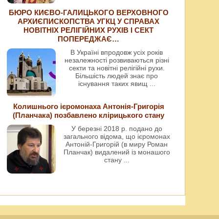
БЮРО КИЄВО-ГАЛИЦЬКОГО ВЕРХОВНОГО
АРХИЄПИСКОПСТВА УГКЦ У СПРАВАХ
НОВІТНІХ РЕЛІГІЙНИХ РУХІВ І СЕКТ
ПОПЕРЕДЖАЄ…
В Україні впродовж усіх років
незалежності розвиваються різні
секти та новітні релігійні рухи.
Більшість людей знає про
існування таких явищ
...
Колишнього ієромонаха Антонія-Григорія
(Планчака) позбавлено клірицького стану
У березні 2018 р. подано до
загального відома, що ієромонах
Антоній-Григорій (в миру Роман
Планчак) видалений із монашого
стану
...