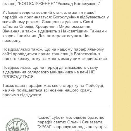
вкладці "БОГОСЛУЖЕННЯ" "Розклад Богослужень"
У Львові введено воєнний стан, але життя нашої
парафії не припиняється: Богослужіння відбуваються у
звичайному режимі. Священики уділяють Святі
таїнства Сповіді, Хрещення і Миропомазання,
Вінчання, а також відвідують з Найсвятішими Тайнами
хворих і немічних. Для померлих служать Чин
похорону.
Повідомляємо також, що на нашому парафіяльному
сайті проводиться
пряма трансляція Богослужінь
з
нашого храму, тому всі мають змогу цим скористатися.
Повідомляємо, що на період дії військового стану
відвідування оглядового майданчика на вежі НЕ
ПРОВОДИТЬСЯ.
Також наша парафія має свою
сторінку на Фейсбуці
,
на якій поміщаються всі новини нашого храму,
просимо відвідувати.
Кожної суботи молодіжне братство
парафії святих Ольги і Єлизавети
"ХРАМ" запрошує молодь на зустрічі