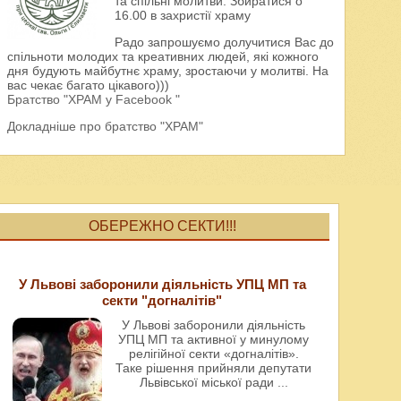
та спільні молитви. Збиратися о
16.00 в захристії храму
Радо запрошуємо долучитися Вас до
спільноти молодих та креативних людей, які кожного
дня будують майбутнє храму, зростаючи у молитві. На
вас чекає багато цікавого)))
Братство "ХРАМ у Facebook "
Докладніше про братство "ХРАМ"
ОБЕРЕЖНО СЕКТИ!!!
У Львові заборонили діяльність УПЦ МП та
секти "догналітів"
У Львові заборонили діяльність
УПЦ МП та активної у минулому
релігійної секти «догналітів».
Таке рішення прийняли депутати
Львівської міської ради
...