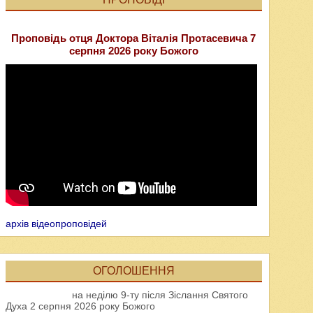
Проповідь отця Доктора Віталія Протасевича 7
серпня 2026 року Божого
архів відеопроповідей
ОГОЛОШЕННЯ
на неділю 9-ту після Зіслання Святого
Духа 2 серпня 2026 року Божого