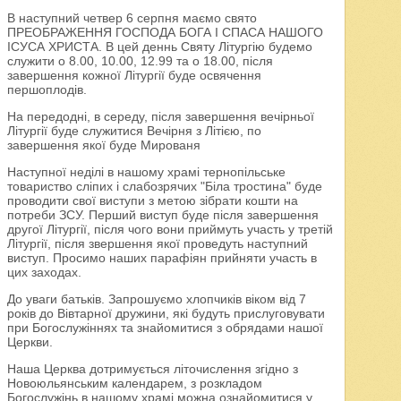
В наступний четвер 6 серпня маємо свято
ПРЕОБРАЖЕННЯ ГОСПОДА БОГА І СПАСА НАШОГО
ІСУСА ХРИСТА. В цей деннь Святу Літургію будемо
служити о 8.00, 10.00, 12.99 та о 18.00, після
завершення кожної Літургії буде освячення
першоплодів.
На передодні, в середу, після завершення вечірньої
Літургії буде служитися Вечірня з Літією, по
завершення якої буде Мированя
Наступної неділі в нашому храмі тернопільське
товариство сліпих і слабозрячих "Біла тростина" буде
проводити свої виступи з метою зібрати кошти на
потреби ЗСУ. Перший виступ буде після завершення
другої Літургії, після чого вони приймуть участь у третій
Літургії, після звершення якої проведуть наступний
виступ. Просимо наших парафіян прийняти участь в
цих заходах.
До уваги батьків. Запрошуємо хлопчиків віком від 7
років до Вівтарної дружини, які будуть прислуговувати
при Богослужіннях та знайомитися з обрядами нашої
Церкви.
Наша Церква дотримується літочислення згідно з
Новоюльянським календарем, з розкладом
Богослужінь в нашому храмі можна ознайомитися у