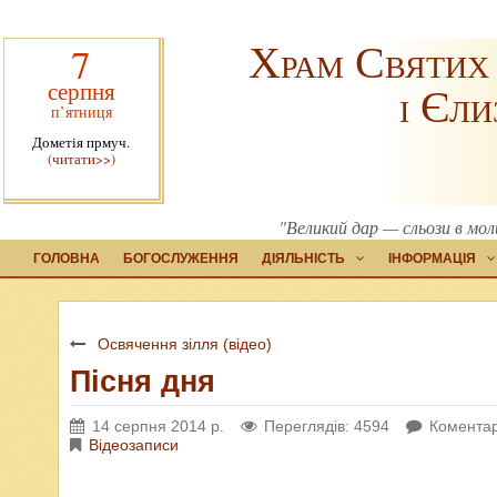
Храм Святих
7
серпня
і Єли
п’ятниця
Дометія прмуч.
(читати>>)
"Великий дар — сльози в мо
ГОЛОВНА
БОГОСЛУЖЕННЯ
ДІЯЛЬНІСТЬ
ІНФОРМАЦІЯ
Освячення зілля (відео)
Пісня дня
14 серпня 2014 р.
Переглядів: 4594
Коментар
Відеозаписи