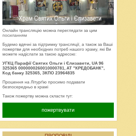
Онлайн трансляцію можна переглядати за цим
посиланням
Будемо вдячні за підтримку трансляції, а також за Ваші
пожертви для необхідних потреб нашого храму, які Ви
можете надіслати за такою адресою:
УГКЦ Парафії Святих Ольги і Єлизавети, UA 96
325365 0000000260010000781, AT "КРЕДОБАНК",
Код банку 325365, ЗКПО 23964835
Прошення на Літурґію просимо подавати
безпосередньо в храмі
Також пожертву можна скласти тут:
пожертвувати
ПРОПОВІДІ