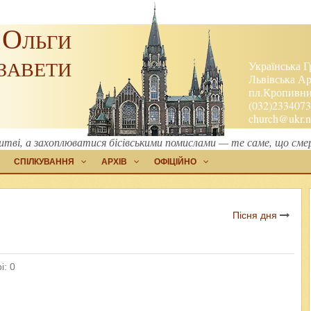
 Ольги
завети
Українська Г
Львівська Ар
пл.Кропивниц
(032)2334073
church@ukr.n
литві, а захоплюватися бісівськими помислами — те саме, що сме
СПІЛКУВАННЯ
АРХІВ
ОФІЦІЙНО
Пісня дня
і: 0