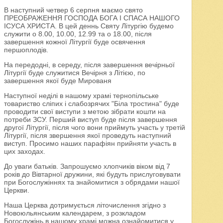
В наступний четвер 6 серпня маємо свято
ПРЕОБРАЖЕННЯ ГОСПОДА БОГА І СПАСА НАШОГО
ІСУСА ХРИСТА. В цей деннь Святу Літургію будемо
служити о 8.00, 10.00, 12.99 та о 18.00, після
завершення кожної Літургії буде освячення
першоплодів.
На передодні, в середу, після завершення вечірньої
Літургії буде служитися Вечірня з Літією, по
завершення якої буде Мированя
Наступної неділі в нашому храмі тернопільське
товариство сліпих і слабозрячих "Біла тростина" буде
проводити свої виступи з метою зібрати кошти на
потреби ЗСУ. Перший виступ буде після завершення
другої Літургії, після чого вони приймуть участь у третій
Літургії, після звершення якої проведуть наступний
виступ. Просимо наших парафіян прийняти участь в
цих заходах.
До уваги батьків. Запрошуємо хлопчиків віком від 7
років до Вівтарної дружини, які будуть прислуговувати
при Богослужіннях та знайомитися з обрядами нашої
Церкви.
Наша Церква дотримується літочислення згідно з
Новоюльянським календарем, з розкладом
Богослужінь в нашому храмі можна ознайомитися у