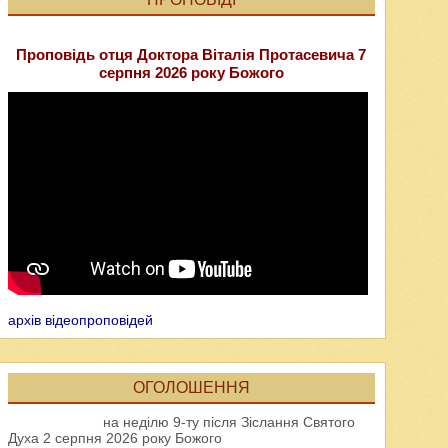
Проповідь отця Доктора Віталія Протасевича 7
серпня 2026 року Божого
архів відеопроповідей
ОГОЛОШЕННЯ
на неділю 9-ту після Зіслання Святого
Духа 2 серпня 2026 року Божого