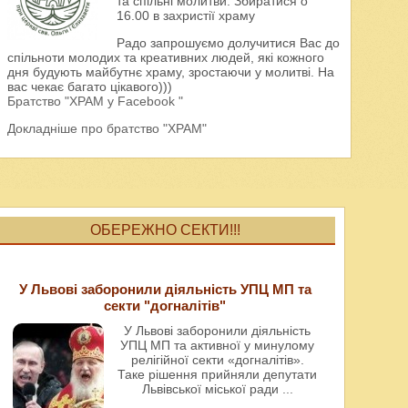
та спільні молитви. Збиратися о
16.00 в захристії храму
Радо запрошуємо долучитися Вас до
спільноти молодих та креативних людей, які кожного
дня будують майбутнє храму, зростаючи у молитві. На
вас чекає багато цікавого)))
Братство "ХРАМ у Facebook "
Докладніше про братство "ХРАМ"
ОБЕРЕЖНО СЕКТИ!!!
У Львові заборонили діяльність УПЦ МП та
секти "догналітів"
У Львові заборонили діяльність
УПЦ МП та активної у минулому
релігійної секти «догналітів».
Таке рішення прийняли депутати
Львівської міської ради
...