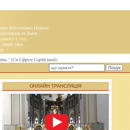
реко-Католицька Церква.
хиєпархія, м.Львів,
ького 1, тел.
, email:
olha-
et
рть." (Св.Єфрем Сирійський)
Пошук
ОНЛАЙН ТРАНСЛЯЦІЯ