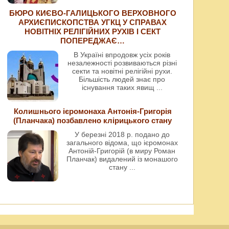
БЮРО КИЄВО-ГАЛИЦЬКОГО ВЕРХОВНОГО
АРХИЄПИСКОПСТВА УГКЦ У СПРАВАХ
НОВІТНІХ РЕЛІГІЙНИХ РУХІВ І СЕКТ
ПОПЕРЕДЖАЄ…
В Україні впродовж усіх років
незалежності розвиваються різні
секти та новітні релігійні рухи.
Більшість людей знає про
існування таких явищ
...
Колишнього ієромонаха Антонія-Григорія
(Планчака) позбавлено клірицького стану
У березні 2018 р. подано до
загального відома, що ієромонах
Антоній-Григорій (в миру Роман
Планчак) видалений із монашого
стану
...