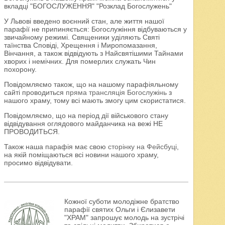
вкладці "БОГОСЛУЖЕННЯ" "Розклад Богослужень"
У Львові введено воєнний стан, але життя нашої
парафії не припиняється: Богослужіння відбуваються у
звичайному режимі. Священики уділяють Святі
таїнства Сповіді, Хрещення і Миропомазання,
Вінчання, а також відвідують з Найсвятішими Тайнами
хворих і немічних. Для померлих служать Чин
похорону.
Повідомляємо також, що на нашому парафіяльному
сайті проводиться
пряма трансляція Богослужінь
з
нашого храму, тому всі мають змогу цим скористатися.
Повідомляємо, що на період дії військового стану
відвідування оглядового майданчика на вежі НЕ
ПРОВОДИТЬСЯ.
Також наша парафія має свою
сторінку на Фейсбуці
,
на якій поміщаються всі новини нашого храму,
просимо відвідувати.
Кожної суботи молодіжне братство
парафії святих Ольги і Єлизавети
"ХРАМ" запрошує молодь на зустрічі