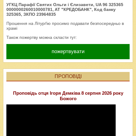
УГКЦ Парафії Святих Ольги і Єлизавети, UA 96 325365
0000000260010000781, AT "КРЕДОБАНК", Код банку
325365, ЗКПО 23964835
Прошення на Літурґію просимо подавати безпосередньо в
храмі
Також пожертву можна скласти тут:
пожертвувати
ПРОПОВІДІ
Проповідь отця Ігоря Демківа 8 серпня 2026 року
Божого