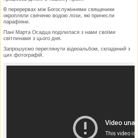
В перерервах між Богослужіннями священики
окропляли свяченю водою лози, які принесли
парафіяни.
Пані Марта Осадца поділилася з нами своїми
світлинами з цього дня.
Запрошуємо переглянути відеоальбом, складений з
цих фотографій.