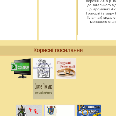
березні 2018 р. 
до загального ві
що ієромонах Ант
Григорій (в миру
Планчак) видален
монашого ста
Корисні посилання