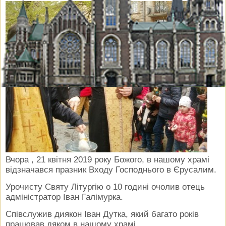
Вчора , 21 квітня 2019 року Божого, в нашому храмі
відзначався празник Входу Господнього в Єрусалим.
Урочисту Святу Літургію о 10 годині очолив отець
адміністратор Іван Галімурка.
Співслужив диякон Іван Дутка, який багато років
працював дяком в нашому храмі.