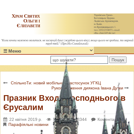
Храм Святих
Українська Греко-
Католицька Церква.
Ольги і
Львівська Архиєпархія,
Єлизавети
м.Львів,
пл.Кропивницького 1,
тел. (032)2334073, email:
olha-church@ukr.net
"Коли хочеш належно молитися, не засмучуй душі (журбою цього віку), якщо цього не зробиш, то марний
труд твій." (Прп.Ніл Синайський)
Пошук
СпільноТи: новий мобільний застосунок УГКЦ
Рукоположення диякона Івана Дутки
Празник Входу Господнього в
Єрусалим
22 квітня 2019 р.
Переглядів: 3344
Коментарі: 0
Парафіяльні новини