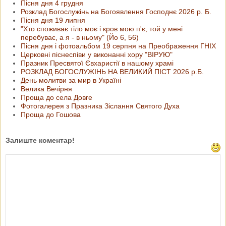
Пісня дня 4 грудня
Розклад Богослужінь на Богоявлення Господнє 2026 р. Б.
Пісня дня 19 липня
"Хто споживає тіло моє і кров мою п'є, той у мені
перебуває, а я - в ньому" (Йо 6, 56)
Пісня дня і фотоальбом 19 серпня на Преображення ГНІХ
Церковні піснеспіви у виконанні хору "ВІРУЮ"
Празник Пресвятої Євхаристії в нашому храмі
РОЗКЛАД БОГОСЛУЖІНЬ НА ВЕЛИКИЙ ПІСТ 2026 р.Б.
День молитви за мир в Україні
Велика Вечірня
Проща до села Довге
Фотогалерея з Празника Зіслання Святого Духа
Проща до Гошова
Залиште коментар!