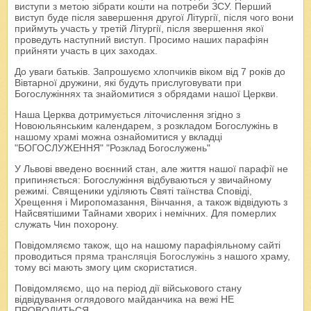
виступи з метою зібрати кошти на потреби ЗСУ. Перший
виступ буде після завершення другої Літургії, після чого вони
приймуть участь у третій Літургії, після звершення якої
проведуть наступний виступ. Просимо наших парафіян
прийняти участь в цих заходах.
До уваги батьків. Запрошуємо хлопчиків віком від 7 років до
Вівтарної дружини, які будуть прислуговувати при
Богослужіннях та знайомитися з обрядами нашої Церкви.
Наша Церква дотримується літочислення згідно з
Новоюльянським календарем, з розкладом Богослужінь в
нашому храмі можна ознайомитися у вкладці
"БОГОСЛУЖЕННЯ" "Розклад Богослужень"
У Львові введено воєнний стан, але життя нашої парафії не
припиняється: Богослужіння відбуваються у звичайному
режимі. Священики уділяють Святі таїнства Сповіді,
Хрещення і Миропомазання, Вінчання, а також відвідують з
Найсвятішими Тайнами хворих і немічних. Для померлих
служать Чин похорону.
Повідомляємо також, що на нашому парафіяльному сайті
проводиться
пряма трансляція Богослужінь
з нашого храму,
тому всі мають змогу цим скористатися.
Повідомляємо, що на період дії військового стану
відвідування оглядового майданчика на вежі НЕ
ПРОВОДИТЬСЯ.