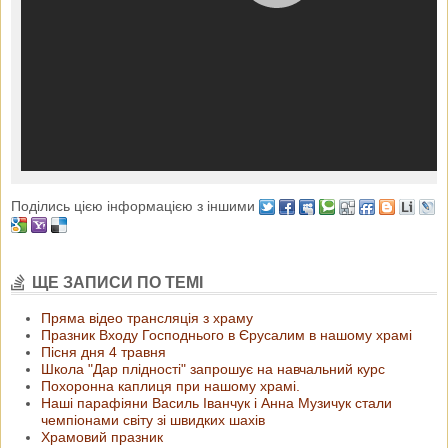
Поділись цією інформацією з іншими
ЩЕ ЗАПИСИ ПО ТЕМІ
Пряма відео трансляція з храму
Празник Входу Господнього в Єрусалим в нашому храмі
Пісня дня 4 травня
Школа "Дар плідності" запрошує на навчальний курс
Похоронна каплиця при нашому храмі.
Наші парафіяни Василь Іванчук і Анна Музичук стали
чемпіонами світу зі швидких шахів
Храмовий празник