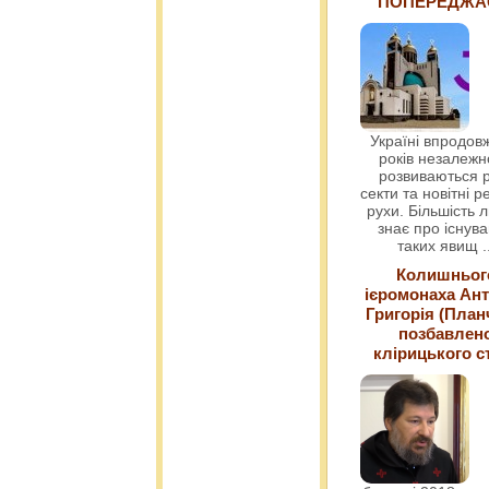
ПОПЕРЕДЖ
Україні впродовж
років незалежн
розвиваються р
секти та новітні ре
рухи. Більшість 
знає про існув
таких явищ
.
Колишньог
ієромонаха Ант
Григорія (План
позбавлен
клірицького с