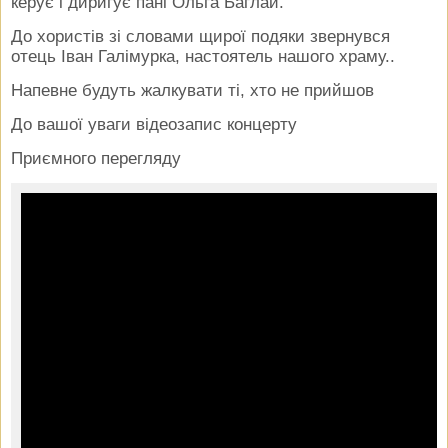
керує і диригує пані Ольга Баглай.
До хористів зі словами щирої подяки звернувся
отець Іван Галімурка, настоятель нашого храму..
Напевне будуть жалкувати ті, хто не прийшов
До вашої уваги відеозапис концерту
Приємного перегляду