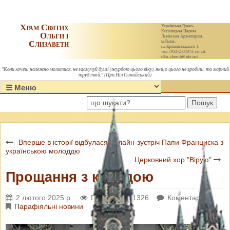
Храм Святих
Українська Греко-
Католицька Церква.
Ольги і
Львівська Архиєпархія,
Єлизавети
м.Львів,
пл.Кропивницького 1,
тел. (032)2334073, email:
olha-church@ukr.net
"Коли хочеш належно молитися, не засмучуй душі (журбою цього віку), якщо цього не зробиш, то марний
труд твій." (Прп.Ніл Синайський)
Пошук
Вперше в історії відбулася онлайн-зустріч Папи Франциска з
українською молоддю
Церковний хор "Вірую"
Прощання з колядою
2 лютого 2025 р.
Переглядів: 1326
Коментарі: 0
Парафіяльні новини