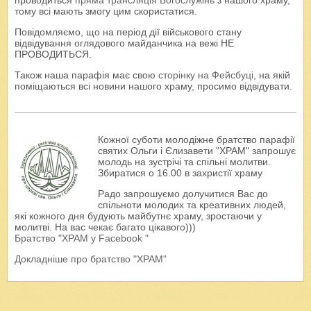
проводиться
пряма трансляція Богослужінь
з нашого храму,
тому всі мають змогу цим скористатися.
Повідомляємо, що на період дії військового стану
відвідування оглядового майданчика на вежі НЕ
ПРОВОДИТЬСЯ.
Також наша парафія має свою
сторінку на Фейсбуці
, на якій
поміщаються всі новини нашого храму, просимо відвідувати.
Кожної суботи молодіжне братство парафії
святих Ольги і Єлизавети "ХРАМ" запрошує
молодь на зустрічі та спільні молитви.
Збиратися о 16.00 в захристії храму
Радо запрошуємо долучитися Вас до
спільноти молодих та креативних людей,
які кожного дня будують майбутнє храму, зростаючи у
молитві. На вас чекає багато цікавого)))
Братство "ХРАМ у Facebook "
Докладніше про братство "ХРАМ"