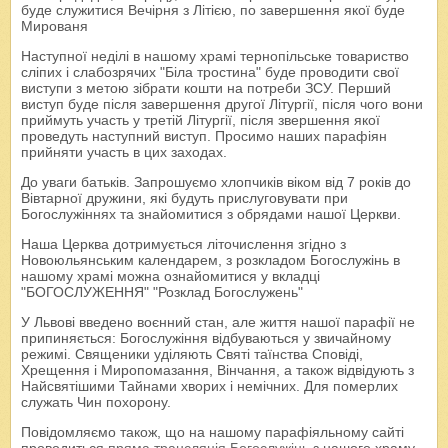
буде служитися Вечірня з Літією, по завершення якої буде
Мированя
Наступної неділі в нашому храмі тернопільське товариство
сліпих і слабозрячих "Біла тростина" буде проводити свої
виступи з метою зібрати кошти на потреби ЗСУ. Перший
виступ буде після завершення другої Літургії, після чого вони
приймуть участь у третій Літургії, після звершення якої
проведуть наступний виступ. Просимо наших парафіян
прийняти участь в цих заходах.
До уваги батьків. Запрошуємо хлопчиків віком від 7 років до
Вівтарної дружини, які будуть прислуговувати при
Богослужіннях та знайомитися з обрядами нашої Церкви.
Наша Церква дотримується літочислення згідно з
Новоюльянським календарем, з розкладом Богослужінь в
нашому храмі можна ознайомитися у вкладці
"БОГОСЛУЖЕННЯ" "Розклад Богослужень"
У Львові введено воєнний стан, але життя нашої парафії не
припиняється: Богослужіння відбуваються у звичайному
режимі. Священики уділяють Святі таїнства Сповіді,
Хрещення і Миропомазання, Вінчання, а також відвідують з
Найсвятішими Тайнами хворих і немічних. Для померлих
служать Чин похорону.
Повідомляємо також, що на нашому парафіяльному сайті