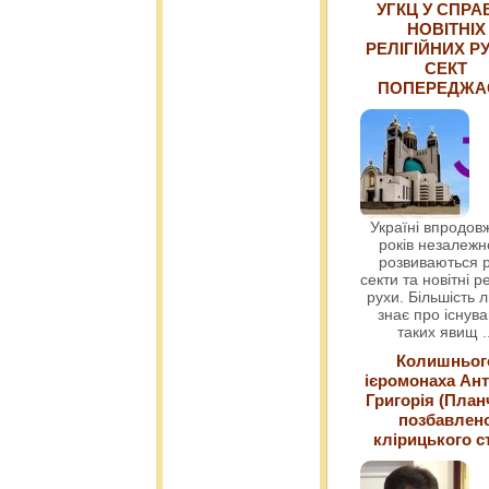
УГКЦ У СПРА
НОВІТНІХ
РЕЛІГІЙНИХ РУ
СЕКТ
ПОПЕРЕДЖ
Україні впродовж
років незалежн
розвиваються р
секти та новітні ре
рухи. Більшість 
знає про існув
таких явищ
.
Колишньог
ієромонаха Ант
Григорія (План
позбавлен
клірицького с