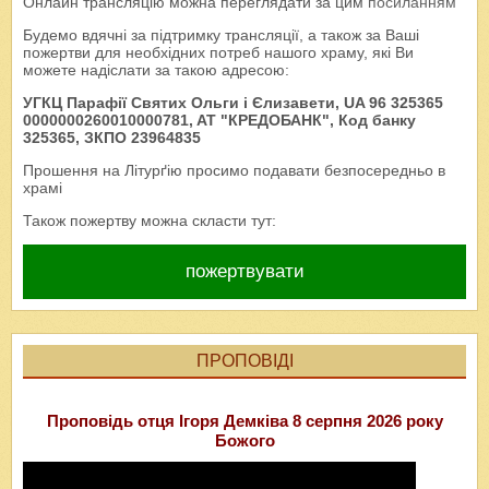
Онлайн трансляцію можна переглядати за цим
посиланням
Будемо вдячні за підтримку трансляції, а також за Ваші
пожертви для необхідних потреб нашого храму, які Ви
можете надіслати за такою адресою:
УГКЦ Парафії Святих Ольги і Єлизавети, UA 96 325365
0000000260010000781, AT "КРЕДОБАНК", Код банку
325365, ЗКПО 23964835
Прошення на Літурґію просимо подавати безпосередньо в
храмі
Також пожертву можна скласти тут:
пожертвувати
ПРОПОВІДІ
Проповідь отця Ігоря Демківа 8 серпня 2026 року
Божого