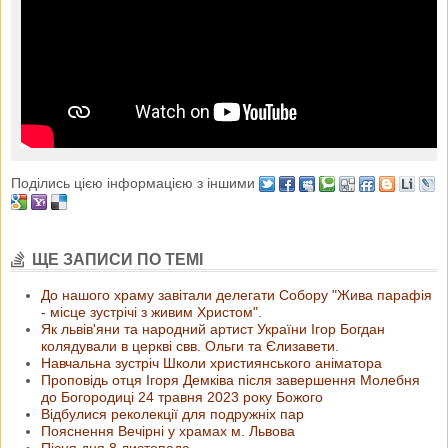
Поділись цією інформацією з іншими
ЩЕ ЗАПИСИ ПО ТЕМІ
До нашого храму завітали делегати Собору "Жива парафія
- місце зустрічі з живим Христом".
Як львів'яни та народний артист України Ігор Богдан
колядували в церкві свв. Ольги та Єлизавети.
Навчальна зустріч Школи християнського аніматора
Проповідь отця Ігоря Демківа після завершення Молебня
до Богородиці 24 травня 2023 року Божого
Відбулися реколекції для подружніх пар
Пояснення Вечірні у храмах м. Львова
Пісня дня 8 листопада