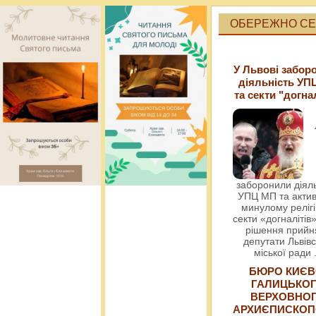
ОБЕРЕЖНО СЕК
У Львові забор
діяльність УП
та секти "догна
заборонили діяль
УПЦ МП та актив
минулому релігі
секти «догналітів»
рішення прийн
депутати Львівс
міської ради
БЮРО КИЄВ
ГАЛИЦЬКО
ВЕРХОВНО
АРХИЄПИСКОП