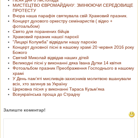
МИСТЕЦТВО ЄВРОМАЙДАНУ: ЗМІНЮЮЧИ СЕРЕДОВИЩЕ
ПРОТЕСТУ
Вчора наша парафія святкувала свій Храмовий празник.
Концерт духового оркестру семінаристів ( відео +
фотоальбом)
Свято для поранених бійців
Храмовий празник нашої парохії
"Лицарі Колумба" відвідали нашу парохію
Концерт духовної пісні в нашому храмі 20 червня 2016 року
Божого
Святий Миколай відвідав наших дітей
Великодні пісні у виконанні дяка Івана Дутки 14 квітня
Фотоальбом празник Преображення Господнього в нашому
храмі
У День пам’яті мисливців-захисників молитвою вшанували
всіх, хто загинув за Україну
Церковна пісня у виконанні Тараса Кузьм'яка
Всеукраїнська проща до Страдчу
Залиште коментар!