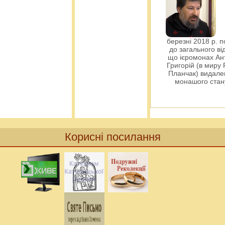
березні 2018 р. 
до загального ві
що ієромонах Ант
Григорій (в миру
Планчак) видален
монашого ста
Корисні посилання