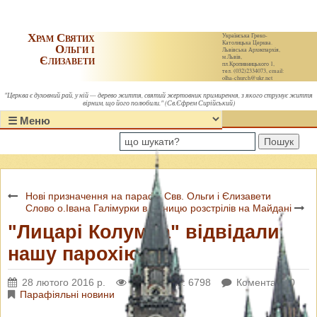
Храм Святих
Українська Греко-
Католицька Церква.
Ольги і
Львівська Архиєпархія,
Єлизавети
м.Львів,
пл.Кропивницького 1,
тел. (032)2334073, email:
olha-church@ukr.net
"Церква є духовний рай, у ній — дерево життя, святий жертовник примирення, з якого струмує життя
вірним, що його полюбили." (Св.Єфрем Сирійський)
Пошук
Нові призначення на парафії Свв. Ольги і Єлизавети
Слово о.Івана Галімурки в річницю розстрілів на Майдані
"Лицарі Колумба" відвідали
нашу парохію
28 лютого 2016 р.
Переглядів: 6798
Коментарі: 0
Парафіяльні новини