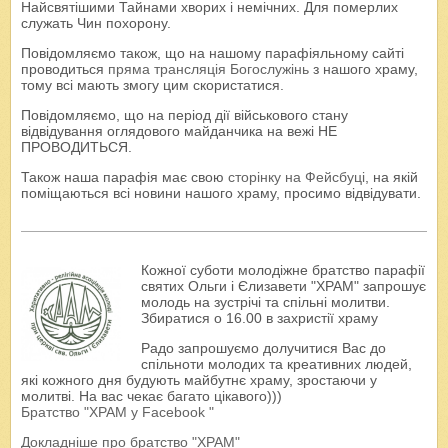
Найсвятішими Тайнами хворих і немічних. Для померлих
служать Чин похорону.
Повідомляємо також, що на нашому парафіяльному сайті
проводиться
пряма трансляція Богослужінь
з нашого храму,
тому всі мають змогу цим скористатися.
Повідомляємо, що на період дії військового стану
відвідування оглядового майданчика на вежі НЕ
ПРОВОДИТЬСЯ.
Також наша парафія має свою
сторінку на Фейсбуці
, на якій
поміщаються всі новини нашого храму, просимо відвідувати.
Кожної суботи молодіжне братство парафії
святих Ольги і Єлизавети "ХРАМ" запрошує
молодь на зустрічі та спільні молитви.
Збиратися о 16.00 в захристії храму
Радо запрошуємо долучитися Вас до
спільноти молодих та креативних людей,
які кожного дня будують майбутнє храму, зростаючи у
молитві. На вас чекає багато цікавого)))
Братство "ХРАМ у Facebook "
Докладніше про братство "ХРАМ"