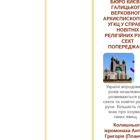
БЮРО КИЄВ
ГАЛИЦЬКО
ВЕРХОВНО
АРХИЄПИСКОП
УГКЦ У СПРА
НОВІТНІХ
РЕЛІГІЙНИХ РУ
СЕКТ
ПОПЕРЕДЖ
Україні впродовж
років незалежн
розвиваються р
секти та новітні ре
рухи. Більшість 
знає про існув
таких явищ
.
Колишньог
ієромонаха Ант
Григорія (План