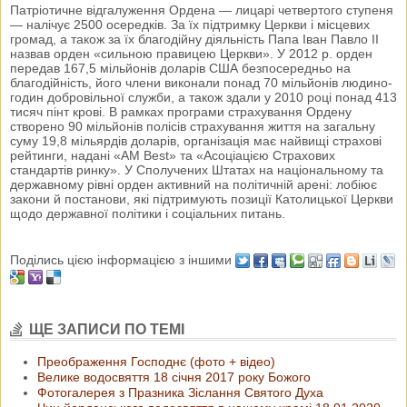
Патріотичне відгалуження Ордена — лицарі четвертого ступеня
— налічує 2500 осередків. За їх підтримку Церкви і місцевих
громад, а також за їх благодійну діяльність Папа Іван Павло II
назвав орден «сильною правицею Церкви». У 2012 р. орден
передав 167,5 мільйонів доларів США безпосередньо на
благодійність, його члени виконали понад 70 мільйонів людино-
годин добровільної служби, а також здали у 2010 році понад 413
тисяч пінт крові. В рамках програми страхування Ордену
створено 90 мільйонів полісів страхування життя на загальну
суму 19,8 мільярдів доларів, організація має найвищі страхові
рейтинги, надані «AM Best» та «Асоціацією Страхових
стандартів ринку». У Сполучених Штатах на національному та
державному рівні орден активний на політичній арені: лобіює
закони й постанови, які підтримують позиції Католицької Церкви
щодо державної політики і соціальних питань.
Поділись цією інформацією з іншими
ЩЕ ЗАПИСИ ПО ТЕМІ
Преображення Господнє (фото + відео)
Велике водосвяття 18 січня 2017 року Божого
Фотогалерея з Празника Зіслання Святого Духа