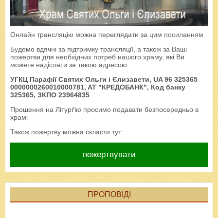
Онлайн трансляцію можна переглядати за цим
посиланням
Будемо вдячні за підтримку трансляції, а також за Ваші
пожертви для необхідних потреб нашого храму, які Ви
можете надіслати за такою адресою:
УГКЦ Парафії Святих Ольги і Єлизавети, UA 96 325365
0000000260010000781, AT "КРЕДОБАНК", Код банку
325365, ЗКПО 23964835
Прошення на Літурґію просимо подавати безпосередньо в
храмі
Також пожертву можна скласти тут:
пожертвувати
ПРОПОВІДІ