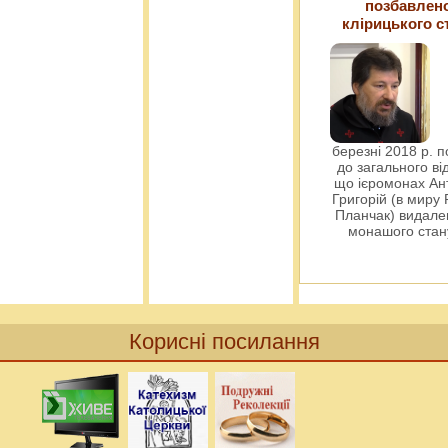
позбавлен
клірицького с
березні 2018 р. 
до загального ві
що ієромонах Ант
Григорій (в миру
Планчак) видален
монашого ста
Корисні посилання