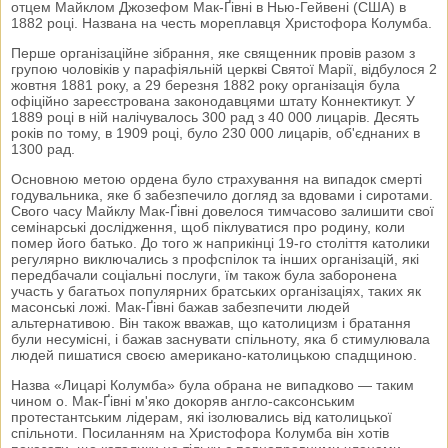
отцем Майклом Джозефом Мак-Ґівні в Нью-Гейвені (США) в
1882 році. Названа на честь мореплавця Христофора Колумба.
Перше організаційне зібрання, яке священник провів разом з
групою чоловіків у парафіяльній церкві Святої Марії, відбулося 2
жовтня 1881 року, а 29 березня 1882 року організація була
офіційно зареєстрована законодавцями штату Коннектикут. У
1889 році в ній налічувалось 300 рад з 40 000 лицарів. Десять
років по тому, в 1909 році, було 230 000 лицарів, об'єднаних в
1300 рад.
Основною метою ордена було страхування на випадок смерті
годувальника, яке б забезпечило догляд за вдовами і сиротами.
Свого часу Майклу Мак-Ґівні довелося тимчасово залишити свої
семінарські дослідження, щоб піклуватися про родину, коли
помер його батько. До того ж наприкінці 19-го століття католики
регулярно виключались з профспілок та інших організацій, які
передбачали соціальні послуги, їм також була заборонена
участь у багатьох популярних братських організаціях, таких як
масонські ложі. Мак-Ґівні бажав забезпечити людей
альтернативою. Він також вважав, що католицизм і братання
були несумісні, і бажав заснувати спільноту, яка б стимулювала
людей пишатися своєю американо-католицькою спадщиною.
Назва «Лицарі Колумба» була обрана не випадково — таким
чином о. Мак-Ґівні м'яко докоряв англо-саксонським
протестантським лідерам, які ізолювались від католицької
спільноти. Посиланням на Христофора Колумба він хотів