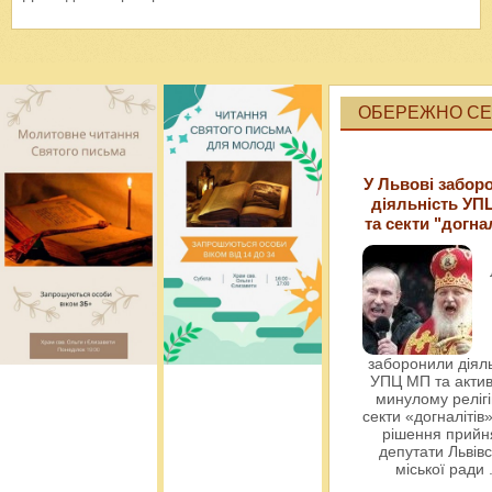
ОБЕРЕЖНО СЕК
У Львові забор
діяльність УП
та секти "догна
заборонили діяль
УПЦ МП та актив
минулому релігі
секти «догналітів»
рішення прийн
депутати Львівс
міської ради