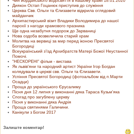
Чин йорданського водосвяття в нашому храмі 18.01.2020
Диякон Остап Гоцанюк приступив до служіння
Церква Свв. Ольги та Єлизавети відкрила оглядовий
майданчик
Архипастирський візит Владики Володимира до нашої
парохії з нагоди храмового празника
Ще одна незабутня подорож до Зарваниці
Нова оздоба возвеличила старий храм
Молитва на вервиці за мир перед іконою Пресвятої
Богородиці
Всеукраїнський з’їзд Архибратств Матері Божої Неустанної
Помочі.
"НЕСКОРЕНІ" фільм - вистава
Як львів'яни та народний артист України Ігор Богдан
колядували в церкві свв. Ольги та Єлизавети.
Успіння Пресвятої Богородиці (фотоальбом від п.Марти
Осадци)
Проща до українського Єрусалиму
Пісня дня 12 липня у виконанні дяка Тараса Кузьм'яка
Спогад про загублену церкву
Пісня у виконанні дяка Андрія
Проща святинями Галичини.
Канікули з Богом 2017
Залиште коментар!