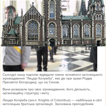
Сьогодні нашу парохію відвідали члени чоловічого католицького
згромадження "Лицарі Колумба", яке діє при храмі Різдва
Пресвятої Богородиці, що на Сихові.
Вони розказали про своє згромадження, його діяльність,
організаційну структуру і мету.
Ли́царі Колу́мба (англ. Knights of Columbus) — найбільша в світі
католицька братська організація. Заснована преподобним