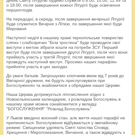
деннь Святу Літургію будемо служити о 8.00, 10.00, 12.99 та
о 18.00, після завершення кожної Літургії буде освячення
першоплодів.
На передодні, в середу, після завершення вечірньої Літургії
буде служитися Вечірня з Літією, по завершення якої буде
Мированя
Наступної неділі в нашому храмі тернопільське товариство
сліпих і слабозрячих "Біла тростина" буде проводити свої
виступи з метою зібрати кошти на потреби ЗСУ. Перший
виступ буде після завершення другої Літургії, після чого вони
приймуть участь у третій Літургії, після звершення якої
проведуть наступний виступ. Просимо наших парафіян
прийняти участь в цих заходах.
До уваги батьків. Запрошуємо хлопчиків віком від 7 років до
Вівтарної дружини, які будуть прислуговувати при
Богослужіннях та знайомитися з обрядами нашої Церкви.
Наша Церква дотримується літочислення згідно з
Новоюльянським календарем, з розкладом Богослужінь в
нашому храмі можна ознайомитися у вкладці
"БОГОСЛУЖЕННЯ" "Розклад Богослужень"
У Львові введено воєнний стан, але життя нашої парафії не
припиняється: Богослужіння відбуваються у звичайному
режимі. Священики уділяють Святі таїнства Сповіді,
Хрещення і Миропомазання, Вінчання, а також відвідують з