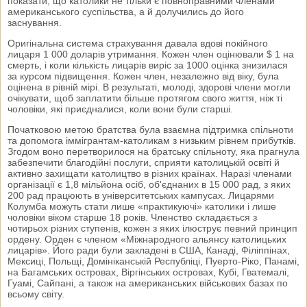
показати, що католики не тільки є повноправними членами
американського суспільства, а й долучились до його
заснування.
Оригінальна система страхування давала вдові покійного
лицаря 1 000 доларів утримання. Кожен член оцінювали $ 1 на
смерть, і коли кількість лицарів виріс за 1000 оцінка знизилася
за курсом підвищення. Кожен член, незалежно від віку, була
оцінена в рівній мірі. В результаті, молоді, здорові члени могли
очікувати, щоб заплатити більше протягом свого життя, ніж ті
чоловіки, які приєдналися, коли вони були старші.
Початковою метою братства була взаємна підтримка спільноти
та допомога іммігрантам-католикам з низьким рівнем прибутків.
Згодом воно перетворилося на братську спільноту, яка прагнула
забезпечити благодійні послуги, сприяти католицькій освіті й
активно захищати католицтво в різних країнах. Наразі членами
організації є 1,8 мільйона осіб, об'єднаних в 15 000 рад, з яких
200 рад працюють в університетських кампусах. Лицарями
Колумба можуть стати лише «практикуючі» католики і лише
чоловіки віком старше 18 років. Членство складається з
чотирьох різних ступенів, кожен з яких ілюструє певний принцип
ордену. Орден є членом «Міжнародного альянсу католицьких
лицарів». Його ради були закладені в США, Канаді, Філіппінах,
Мексиці, Польщі, Домініканській Республіці, Пуерто-Ріко, Панамі,
на Багамських островах, Віргінських островах, Кубі, Гватемалі,
Гуамі, Сайпані, а також на американських військових базах по
всьому світу.