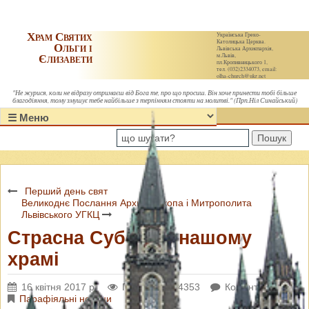
Храм Святих
Українська Греко-
Католицька Церква.
Ольги і
Львівська Архиєпархія,
Єлизавети
м.Львів,
пл.Кропивницького 1,
тел. (032)2334073, email:
olha-church@ukr.net
"Не журися, коли не відразу отримаєш від Бога те, про що просиш. Він хоче принести тобі більше
благодіяння, тому змушує тебе найбільше з терпінням стояти на молитві." (Прп.Ніл Синайський)
Пошук
Перший день свят
Великоднє Послання Архиєпископа і Митрополита
Львівського УГКЦ
Страсна Субота в нашому
храмі
16 квітня 2017 р.
Переглядів: 4353
Коментарі: 0
Парафіяльні новини