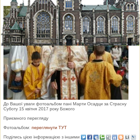
До Вашої уваги фотоальбом пані Марти Осадци за Страсну
Суботу 15 квітня 2017 року Божого
Приємного перегляду
Фотоальбом:
переглянути ТУТ
Поділись цією інформацією з іншими