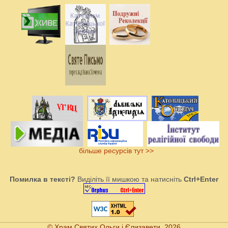
більше ресурсів тут >>
Помилка в тексті?
Виділіть її мишкою та натисніть
Ctrl+Enter
© Храм Святих Ольги і Єлизавети, 2026