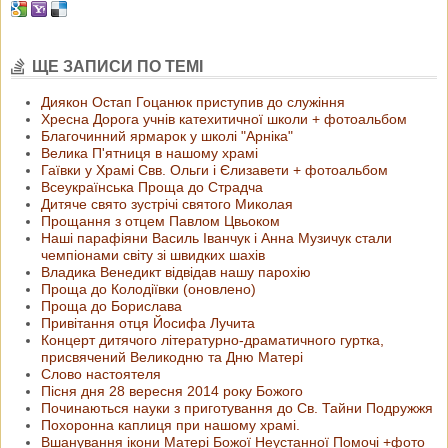
ЩЕ ЗАПИСИ ПО ТЕМІ
Диякон Остап Гоцанюк приступив до служіння
Хресна Дорога учнів катехитичної школи + фотоальбом
Благочинний ярмарок у школі "Арніка"
Велика П'ятниця в нашому храмі
Гаївки у Храмі Свв. Ольги і Єлизавети + фотоальбом
Всеукраїнська Проща до Страдча
Дитяче свято зустрічі святого Миколая
Прощання з отцем Павлом Цвьоком
Наші парафіяни Василь Іванчук і Анна Музичук стали
чемпіонами світу зі швидких шахів
Владика Венедикт відвідав нашу парохію
Проща до Колодіївки (оновлено)
Проща до Борислава
Привітання отця Йосифа Лучита
Концерт дитячого літературно-драматичного гуртка,
присвячений Великодню та Дню Матері
Слово настоятеля
Пісня дня 28 вересня 2014 року Божого
Починаються науки з приготування до Св. Тайни Подружжя
Похоронна каплиця при нашому храмі.
Вшанування ікони Матері Божої Неустанної Помочі +фото