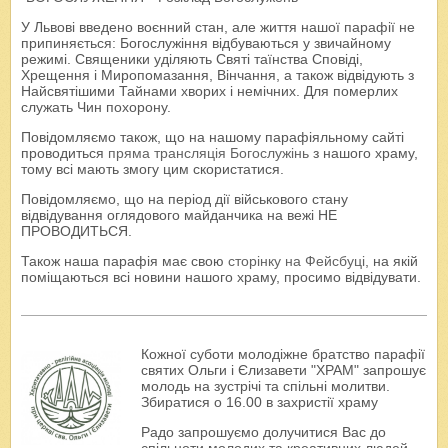
У Львові введено воєнний стан, але життя нашої парафії не
припиняється: Богослужіння відбуваються у звичайному
режимі. Священики уділяють Святі таїнства Сповіді,
Хрещення і Миропомазання, Вінчання, а також відвідують з
Найсвятішими Тайнами хворих і немічних. Для померлих
служать Чин похорону.
Повідомляємо також, що на нашому парафіяльному сайті
проводиться
пряма трансляція Богослужінь
з нашого храму,
тому всі мають змогу цим скористатися.
Повідомляємо, що на період дії військового стану
відвідування оглядового майданчика на вежі НЕ
ПРОВОДИТЬСЯ.
Також наша парафія має свою
сторінку на Фейсбуці
, на якій
поміщаються всі новини нашого храму, просимо відвідувати.
Кожної суботи молодіжне братство парафії
святих Ольги і Єлизавети "ХРАМ" запрошує
молодь на зустрічі та спільні молитви.
Збиратися о 16.00 в захристії храму
Радо запрошуємо долучитися Вас до