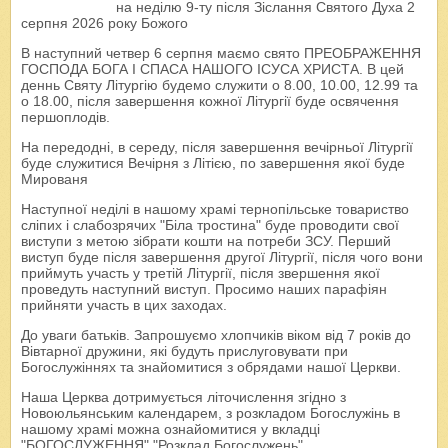
на неділю 9-ту після Зіслання Святого Духа 2
серпня 2026 року Божого
В наступний четвер 6 серпня маємо свято ПРЕОБРАЖЕННЯ
ГОСПОДА БОГА І СПАСА НАШОГО ІСУСА ХРИСТА. В цей
деннь Святу Літургію будемо служити о 8.00, 10.00, 12.99 та
о 18.00, після завершення кожної Літургії буде освячення
першоплодів.
На передодні, в середу, після завершення вечірньої Літургії
буде служитися Вечірня з Літією, по завершення якої буде
Мированя
Наступної неділі в нашому храмі тернопільське товариство
сліпих і слабозрячих "Біла тростина" буде проводити свої
виступи з метою зібрати кошти на потреби ЗСУ. Перший
виступ буде після завершення другої Літургії, після чого вони
приймуть участь у третій Літургії, після звершення якої
проведуть наступний виступ. Просимо наших парафіян
прийняти участь в цих заходах.
До уваги батьків. Запрошуємо хлопчиків віком від 7 років до
Вівтарної дружини, які будуть прислуговувати при
Богослужіннях та знайомитися з обрядами нашої Церкви.
Наша Церква дотримується літочислення згідно з
Новоюльянським календарем, з розкладом Богослужінь в
нашому храмі можна ознайомитися у вкладці
"БОГОСЛУЖЕННЯ" "Розклад Богослужень"