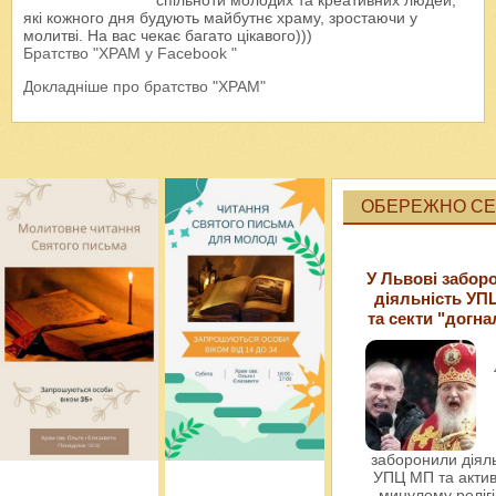
спільноти молодих та креативних людей,
які кожного дня будують майбутнє храму, зростаючи у
молитві. На вас чекає багато цікавого)))
Братство "ХРАМ у Facebook "
Докладніше про братство "ХРАМ"
ОБЕРЕЖНО СЕК
У Львові забор
діяльність УП
та секти "догна
заборонили діяль
УПЦ МП та актив
минулому релігі