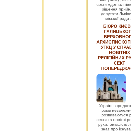
секти «догналітів»
рішення прийн
депутати Львівс
міської ради
БЮРО КИЄВ
ГАЛИЦЬКО
ВЕРХОВНО
АРХИЄПИСКОП
УГКЦ У СПРА
НОВІТНІХ
РЕЛІГІЙНИХ РУ
СЕКТ
ПОПЕРЕДЖ
Україні впродовж
років незалежн
розвиваються р
секти та новітні ре
рухи. Більшість 
знає про існув