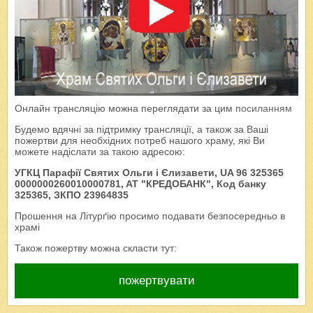
Онлайн трансляцію можна переглядати за цим
посиланням
Будемо вдячні за підтримку трансляції, а також за Ваші
пожертви для необхідних потреб нашого храму, які Ви
можете надіслати за такою адресою:
УГКЦ Парафії Святих Ольги і Єлизавети, UA 96 325365
0000000260010000781, AT "КРЕДОБАНК", Код банку
325365, ЗКПО 23964835
Прошення на Літурґію просимо подавати безпосередньо в
храмі
Також пожертву можна скласти тут:
пожертвувати