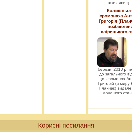
таких явищ
.
Колишньог
ієромонаха Ант
Григорія (План
позбавлен
клірицького с
березні 2018 р. 
до загального ві
що ієромонах Ант
Григорій (в миру
Планчак) видален
монашого ста
Корисні посилання