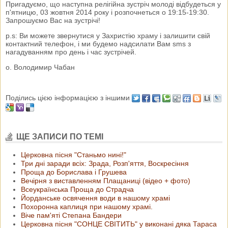
Пригадуємо, що наступна релігійна зустріч молоді відбудеться у
п'ятницю, 03 жовтня 2014 року і розпочнеться о 19:15-19:30.
Запрошуємо Вас на зустрічі!
p.s: Ви можете звернутися у Захристію храму і залишити свій
контактний телефон, і ми будемо надсилати Вам sms з
нагадуванням про день і час зустрічей.
o. Володимир Чабан
Поділись цією інформацією з іншими
ЩЕ ЗАПИСИ ПО ТЕМІ
Церковна пісня "Станьмо нині!"
Три дні заради всіх: Зрада, Розп'яття, Воскресіння
Проща до Борислава і Грушева
Вечірня з виставленням Плащаниці (відео + фото)
Всеукраїнська Проща до Страдча
Йорданське освячення води в нашому храмі
Похоронна каплиця при нашому храмі.
Віче пам'яті Степана Бандери
Церковна пісня "СОНЦЕ СВІТИТЬ" у виконані дяка Тараса