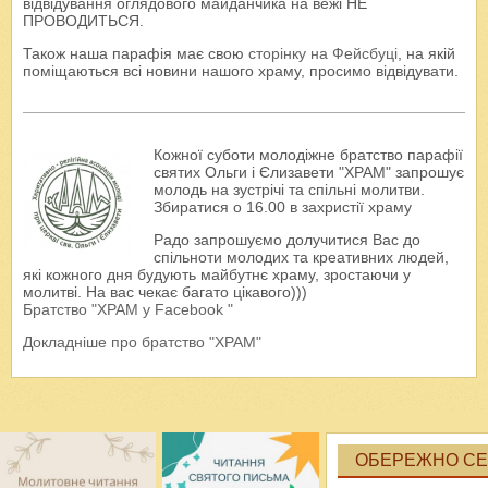
відвідування оглядового майданчика на вежі НЕ
ПРОВОДИТЬСЯ.
Також наша парафія має свою
сторінку на Фейсбуці
, на якій
поміщаються всі новини нашого храму, просимо відвідувати.
Кожної суботи молодіжне братство парафії
святих Ольги і Єлизавети "ХРАМ" запрошує
молодь на зустрічі та спільні молитви.
Збиратися о 16.00 в захристії храму
Радо запрошуємо долучитися Вас до
спільноти молодих та креативних людей,
які кожного дня будують майбутнє храму, зростаючи у
молитві. На вас чекає багато цікавого)))
Братство "ХРАМ у Facebook "
Докладніше про братство "ХРАМ"
ОБЕРЕЖНО СЕК