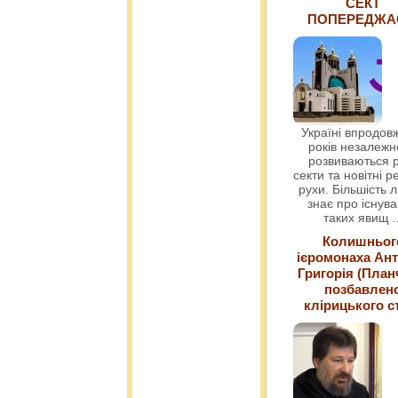
СЕКТ
ПОПЕРЕДЖ
Україні впродовж
років незалежн
розвиваються р
секти та новітні ре
рухи. Більшість 
знає про існув
таких явищ
.
Колишньог
ієромонаха Ант
Григорія (План
позбавлен
клірицького с