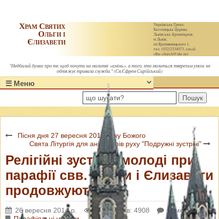
Храм Святих
Українська Греко-
Католицька Церква.
Ольги і
Львівська Архиєпархія,
Єлизавети
м.Львів,
пл.Кропивницького 1,
тел. (032)2334073, email:
olha-church@ukr.net
"Недбалий думає про те, щоб почути на молитві «амінь», а того, хто молиться тверезим умом, не
обтяжує тривала служба." (Св.Єфрем Сирійський)
Пошук
Пісня дня 27 вересня 2014 року Божого
Свята Літургія для аніматорів руху "Подружні зустрічі"
Релігійні зустрічі молоді при
парафії свв. Ольги і Єлизавети
продовжуються
26 вересня 2014 р.
Переглядів: 4908
Коментарі: 0
Парафіяльні новини