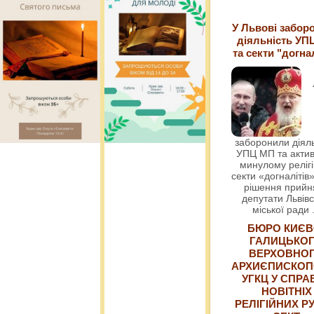
У Львові забор
діяльність УП
та секти "догна
заборонили діяль
УПЦ МП та актив
минулому релігі
секти «догналітів»
рішення прийн
депутати Львівс
міської ради
БЮРО КИЄВ
ГАЛИЦЬКО
ВЕРХОВНО
АРХИЄПИСКОП
УГКЦ У СПРА
НОВІТНІХ
РЕЛІГІЙНИХ РУ