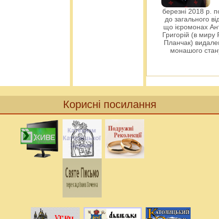
березні 2018 р. 
до загального ві
що ієромонах Ант
Григорій (в миру
Планчак) видален
монашого ста
Корисні посилання