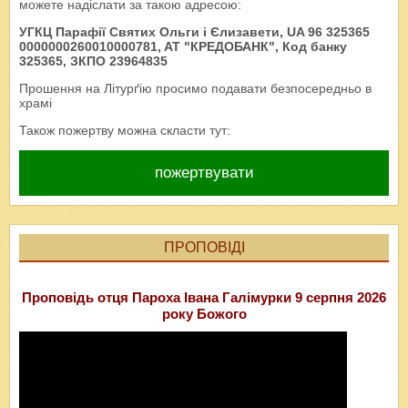
можете надіслати за такою адресою:
УГКЦ Парафії Святих Ольги і Єлизавети, UA 96 325365
0000000260010000781, AT "КРЕДОБАНК", Код банку
325365, ЗКПО 23964835
Прошення на Літурґію просимо подавати безпосередньо в
храмі
Також пожертву можна скласти тут:
пожертвувати
ПРОПОВІДІ
Проповідь отця Пароха Івана Галімурки 9 серпня 2026
року Божого