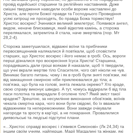
провід юдейської старшини та релігійних наставників. Дуже
смішні твердження наводили особи вороже наставлені до
Христа, але проти Божої правди та Господнього Провидіння
усякі хитрощі не проходять, бо правда Божа торжествує!
Христос воскрес! Зчинився великий землетрус. Появився ангел,
видом, неначе блискавиця, який відкотив камінь, а сторожа
перелякалася, затремтіла й стала, наче змертвіла (пор. Мт
28,2-4).
Сторожа заметушилася, відважні воїни та прибічники
первосвящеників налякалися й повтікали, щоб сповістити
старших, що Христос воскрес і його немає в гробі. Ось, вороги
перші дізналися про воскресіння Ісуса Христа! Старшина,
порадившись дали гроші воякам й наказали, щоб ті твердили,
що учні вкрали мертве тіло Спасителя, чого світ ніколи не чув.
Виникає багато питань: чому і як в гробі були зняті пов'язки, які
від замащення смирною ніби приклеювалися до тіла; а
пов'язка, що була на голові, знята лежала окремо? Хто краде,
свою справу виконує швидко. А тут, чомусь віддирали б від тіла
паси полотна та викрадали б оголене тіло? Який зміст такої
крадежі? Зрештою, за несумлінне виконання обов'язків, воїнів
чекала смертна кара, чого вони були свідомі, бо їх вважали
відважними та непереможними. Вони завжди очікували
нагороди та зросту в кар'єрі, а не покарання. Провалилися
диявольські та людські підступні плани.
«...Христос справді воскрес і з'явився Симонові» (Лк 24,34) та
іншим своїм учням, найперше, Марії Магдалині та жінкам, які