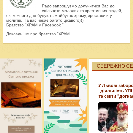
Радо запрошуємо долучитися Вас до
спільноти молодих та креативних людей,
які кожного дня будують майбутнє храму, зростаючи у
молитві. На вас чекає багато цікавого)))
Братство "ХРАМ у Facebook "
Докладніше про братство "ХРАМ"
ОБЕРЕЖНО СЕК
У Львові забор
діяльність УП
та секти "догна