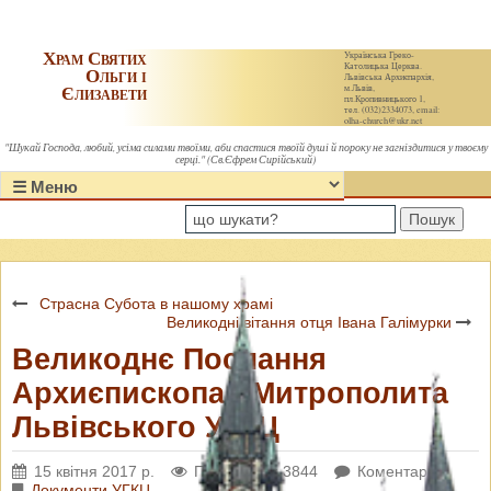
Храм Святих
Українська Греко-
Католицька Церква.
Ольги і
Львівська Архиєпархія,
Єлизавети
м.Львів,
пл.Кропивницького 1,
тел. (032)2334073, email:
olha-church@ukr.net
"Шукай Господа, любий, усіма силами твоїми, аби спастися твоїй душі й пороку не загніздитися у твоєму
серці." (Св.Єфрем Сирійський)
Пошук
Страсна Субота в нашому храмі
Великодні вітання отця Івана Галімурки
Великоднє Послання
Архиєпископа і Митрополита
Львівського УГКЦ
15 квітня 2017 р.
Переглядів: 3844
Коментарі: 0
Документи УГКЦ