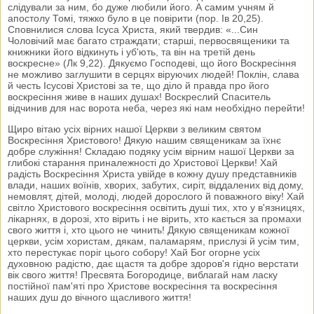
слідували за ним, бо дуже любили його. А самим учням й
апостолу Томі, тяжко було в це повірити (пор. Ів 20,25).
Сповнилися слова Ісуса Христа, який твердив: «...Син
Чоловічий має багато страждати; старші, первосвященики та
книжники його відкинуть і уб'ють, та він на третій день
воскресне» (Лк 9,22). Дякуємо Господеві, що його Воскресіння
не можливо заглушити в серцях віруючих людей! Поклін, слава
й честь Ісусові Христові за те, що діло й правда про його
воскресіння живе в наших душах! Воскреслий Спаситель
відчинив для нас ворота неба, через які нам необхідно перейти!
Щиро вітаю усіх вірних нашої Церкви з великим святом
Воскресіння Христового! Дякую нашим священикам за їхнє
добре служіння! Складаю подяку усім вірним нашої Церкви за
глибокі старання приналежності до Христової Церкви! Хай
радість Воскресіння Христа увійде в кожну душу представників
влади, наших воїнів, хворих, забутих, сиріт, віддалених від дому,
немовлят, дітей, молоді, людей дорослого й поважного віку! Хай
світло Христового воскресіння освітить душі тих, хто у в'язницях,
лікарнях, в дорозі, хто вірить і не вірить, хто кається за промахи
свого життя і, хто цього не чинить! Дякую священикам кожної
церкви, усім хористам, дякам, паламарям, прислузі й усім тим,
хто перестукає поріг цього собору! Хай Бог огорне усіх
духовною радістю, дає щастя та добре здоров'я гідно верстати
вік свого життя! Пресвята Богородице, виблагай нам ласку
постійної пам'яті про Христове воскресіння та воскресіння
наших душ до вічного щасливого життя!