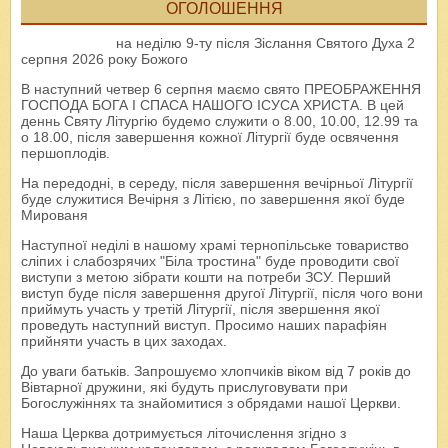
ОГОЛОШЕННЯ
на неділю 9-ту після Зіслання Святого Духа 2
серпня 2026 року Божого
В наступний четвер 6 серпня маємо свято ПРЕОБРАЖЕННЯ
ГОСПОДА БОГА І СПАСА НАШОГО ІСУСА ХРИСТА. В цей
деннь Святу Літургію будемо служити о 8.00, 10.00, 12.99 та
о 18.00, після завершення кожної Літургії буде освячення
першоплодів.
На передодні, в середу, після завершення вечірньої Літургії
буде служитися Вечірня з Літією, по завершення якої буде
Мированя
Наступної неділі в нашому храмі тернопільське товариство
сліпих і слабозрячих "Біла тростина" буде проводити свої
виступи з метою зібрати кошти на потреби ЗСУ. Перший
виступ буде після завершення другої Літургії, після чого вони
приймуть участь у третій Літургії, після звершення якої
проведуть наступний виступ. Просимо наших парафіян
прийняти участь в цих заходах.
До уваги батьків. Запрошуємо хлопчиків віком від 7 років до
Вівтарної дружини, які будуть прислуговувати при
Богослужіннях та знайомитися з обрядами нашої Церкви.
Наша Церква дотримується літочислення згідно з