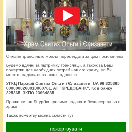
Онлайн трансляцію можна переглядати за цим
посиланням
Будемо вдячні за підтримку трансляції, а також за Ваші
пожертви для необхідних потреб нашого храму, які Ви
можете надіслати за такою адресою:
УГКЦ Парафії Святих Ольги і Єлизавети, UA 96 325365
0000000260010000781, AT "КРЕДОБАНК", Код банку
325365, ЗКПО 23964835
Прошення на Літурґію просимо подавати безпосередньо в
храмі
Також пожертву можна скласти тут:
пожертвувати