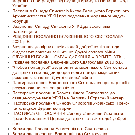
морально постраждав від окупації Криму та війни на Сході
України
Послання Синоду Єпископів Києво-Галицького Верховного
Архиєпископства УГКЦ про подолання моральної недуги
корупції
Звернення Синоду Єпископів УГКЦ до захисників
Батьківщини
РІЗДВЯНЕ ПОСЛАННЯ БЛАЖЕННІШОГО СВЯТОСЛАВА
2021 р.Б.
Звернення до вірних і всіх людей доброї волі з нагоди
сімдесятих роковин закінчення Другої світової війни
СЛУЖІННЯ БЛИЖНЬОМУ – ДИЯКОНІЯ – В ЖИТТІ УГКЦ
Різдвяне послання Блаженнішого Святослава 2019 р.Б.
"Любов понад усе!" Звернення Блаженнішого Святослава
до вірних і всіх людей доброї волі з нагоди сімдесятих
роковин закінчення Другої світової війни
Пастирське слово Блаженнішого Святослава про дар осіб з
розумовою неповносправністю
Пастирське послання Блаженнішого Святослава до
священослужителів УГКЦ на Великий і Страсний четвер
Пастирське послання Синоду Єпископів Української Греко-
Католицької Церкви до мирян
ПАСТИРСЬКЕ ПОСЛАННЯ Синоду Єпископів Української
Греко-Католицької Церкви до вірних та всіх людей доброї
волі
Великоднє Послання Блаженнішого Святослава
Великоднє послання Блаженнішого Святослава