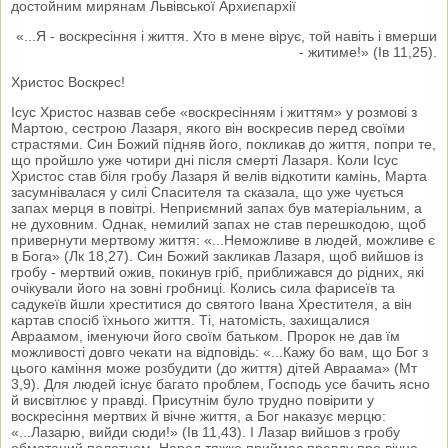
достойним мирянам Львівської Архиєпархії
«...Я - воскресіння і життя. Хто в мене вірує, той навіть і вмерши
- житиме!» (Ів 11,25).
Христос Воскрес!
Ісуc Христос назвав себе «воскресінням і життям» у розмові з
Мартою, сестрою Лазаря, якого він воскресив перед своїми
страстями. Син Божий підняв його, покликав до життя, попри те,
що пройшло уже чотири дні після смерті Лазаря. Коли Ісус
Христос став біля гробу Лазаря й велів відкотити камінь, Марта
засумнівалася у силі Спасителя та сказала, що уже чується
запах мерця в повітрі. Неприємний запах був матеріальним, а
не духовним. Однак, немилий запах не став перешкодою, щоб
привернути мертвому життя: «...Неможливе в людей, можливе є
в Бога» (Лк 18,27). Син Божий закликав Лазаря, щоб вийшов із
гробу - мертвий ожив, покинув гріб, приближався до рідних, які
очікували його на зовні гробниці. Колись сила фарисеїв та
садукеїв йшли хреститися до святого Івана Хрестителя, а він
картав спосіб їхнього життя. Ті, натомість, захищалися
Авраамом, іменуючи його своїм батьком. Пророк не дав їм
можливості довго чекати на відповідь: «...Кажу бо вам, що Бог з
цього каміння може розбудити (до життя) дітей Авраама» (Мт
3,9). Для людей існує багато проблем, Господь усе бачить ясно
й висвітлює у правді. Присутнім було трудно повірити у
воскресіння мертвих й вічне життя, а Бог наказує мерцю:
«...Лазарю, вийди сюди!» (Ів 11,43). І Лазар вийшов з гробу
обмотаний полотном. Народ тяжко приймає правду про вічне