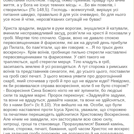
життя, а у Бога не існує темних місць: «...Бо він повелів, і
створились» (Пс 148,5). Господь - всемогутній, вирішує усі
питання швидко, правильно й для усіх очевидно, бо для нього
усе ясне й чітке, нерозв'язаних ситуацій не буває!
Христа зрадили, видали в руки ворогам, знущалися й катували,
вчинили несправедливий засуд, розіп'яли на хресті й поховали у
гробі. Мертве тіло спочило. Однак, воно не давало спокою
первосвященикам й фарисеям, які аж на другий день прибули
до Пилата, бо пам'ятали, що він говорив: «...Я по трьох днях
воскресну». Крім воїнів, гробницю пильно стерегли наставлені
первосвящениками та фарисеями. У світі такого не
трапляється, щоб стерегли мерця. Тіло кладуть в гріб,
засипають землею й усі розходяться. А тут сторожа з римських
воїнів та представників синагоги, які, до усього цього, поставили
на гробі свої печаті. З цього можна уявити про дорогоцінний
скарб, який спочивав у гробі й про що не відали юдеї! Невідомо,
як би розвивалася справа воскресіння, коли б не було сторожі?
- Воскресіння Сина Божого ніхто не міг зупинити, бо людські
сили та задуми марні. Пророк переконує: «Задумуйте задуми,
та вони не вдадуться; давайте накази, та вони не здійсняться,
бо з нами Бог!» (Іс 8,10). Усе вийшло на яв. Особи, що були
ворожо наставлені проти Ісуса Христа, уважали, що сторожею
та печатями перешкодять здійснитися Христовому Воскресінню.
Але нічим не завадили, хоч застосували всю свою силу,
хитрощі, гроші та становище. Прорахувалися! Важкий камінь,
воїни, сторожа, печаті, бажання, щоб часом Христос не воскрес
і не залишив гробу порожнім, не допомогло й не порадувало