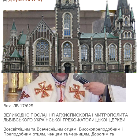
Вих. ЛВ 17/625
ВЕЛИКОДНЄ ПОСЛАННЯ АРХИЄПИСКОПА І МИТРОПОЛИТА
ЛЬВІВСЬКОГО УКРАЇНСЬКОЇ ГРЕКО-КАТОЛИЦЬКОЇ ЦЕРКВИ
Всесвітлішим та Всечеснішим отцям, Високопреподобним і
Преподобним отцям, ченцям та черницям, Дорогим та