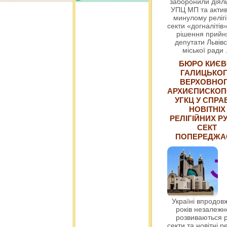
заборонили діяль
УПЦ МП та актив
минулому релігі
секти «догналітів»
рішення прийн
депутати Львівс
міської ради
БЮРО КИЄВ
ГАЛИЦЬКО
ВЕРХОВНО
АРХИЄПИСКОП
УГКЦ У СПРА
НОВІТНІХ
РЕЛІГІЙНИХ РУ
СЕКТ
ПОПЕРЕДЖ
Україні впродовж
років незалежн
розвиваються р
секти та новітні ре