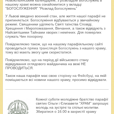
Новоюльянським календарем, з розкладом Богослужінь в
нашому храмі можна ознайомитися у вкладці
"БОГОСЛУЖЕННЯ" "Розклад Богослужень"
У Львові введено воєнний стан, але життя нашої парафії не
припиняється: Богослужіння відбуваються у звичайному
режимі. Священики уділяють Святі таїнства Сповіді,
Хрещення і Миропомазання, Вінчання, а також відвідують з
Найсвятішими Тайнами хворих і немічних. Для померлих
служать Чин похорону.
Повідомляємо також, що на нашому парафіяльному сайті
проводиться
пряма трансляція Богослужінь
з нашого храму,
тому всі мають змогу цим скористатися.
Повідомляємо, що на період дії військового стану
відвідування оглядового майданчика на вежі НЕ
ПРОВОДИТЬСЯ.
Також наша парафія має свою
сторінку на Фейсбуці
, на якій
поміщаються всі новини нашого храму, просимо відвідувати.
Кожної суботи молодіжне братство парафії
святих Ольги і Єлизавети "ХРАМ" запрошує
молодь на зустрічі та спільні молитви.
Збиратися о 16.00 в захристії храму