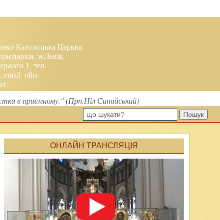
реко-Католицька Церква.
хиєпархія, м.Львів,
ького 1, тел.
, email:
olha-
et
стки в приємному." (Прп.Ніл Синайський)
Пошук
ОНЛАЙН ТРАНСЛЯЦІЯ