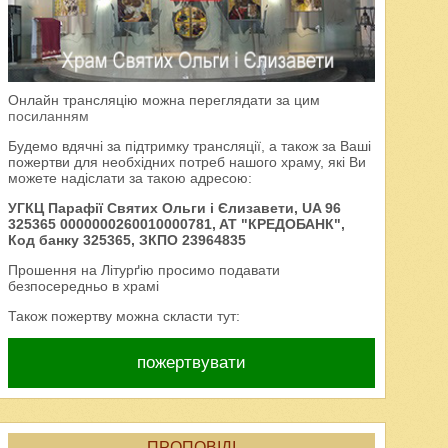
Онлайн трансляцію можна переглядати за цим
посиланням
Будемо вдячні за підтримку трансляції, а також за Ваші
пожертви для необхідних потреб нашого храму, які Ви
можете надіслати за такою адресою:
УГКЦ Парафії Святих Ольги і Єлизавети, UA 96
325365 0000000260010000781, AT "КРЕДОБАНК",
Код банку 325365, ЗКПО 23964835
Прошення на Літурґію просимо подавати
безпосередньо в храмі
Також пожертву можна скласти тут:
пожертвувати
ПРОПОВІДІ