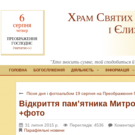
Храм Святих
6
серпня
і Єли
четвер
ПРЕОБРАЖЕННЯ
ГОСПОДНЄ
(читати>>)
"Хто зносить сумне, той сподобиться й 
ГОЛОВНА
БОГОСЛУЖЕННЯ
ДІЯЛЬНІСТЬ
ІНФОРМАЦІЯ
Пісня дня і фотоальбом 19 серпня на Преображення 
Відкриття пам’ятника Митро
+фото
31 липня 2015 р.
Переглядів: 4536
Коментарі
Парафіяльні новини