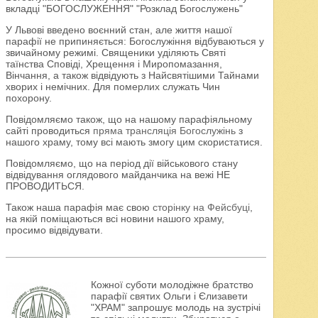
вкладці "БОГОСЛУЖЕННЯ" "Розклад Богослужень"
У Львові введено воєнний стан, але життя нашої
парафії не припиняється: Богослужіння відбуваються у
звичайному режимі. Священики уділяють Святі
таїнства Сповіді, Хрещення і Миропомазання,
Вінчання, а також відвідують з Найсвятішими Тайнами
хворих і немічних. Для померлих служать Чин
похорону.
Повідомляємо також, що на нашому парафіяльному
сайті проводиться
пряма трансляція Богослужінь
з
нашого храму, тому всі мають змогу цим скористатися.
Повідомляємо, що на період дії військового стану
відвідування оглядового майданчика на вежі НЕ
ПРОВОДИТЬСЯ.
Також наша парафія має свою
сторінку на Фейсбуці
,
на якій поміщаються всі новини нашого храму,
просимо відвідувати.
Кожної суботи молодіжне братство
парафії святих Ольги і Єлизавети
"ХРАМ" запрошує молодь на зустрічі