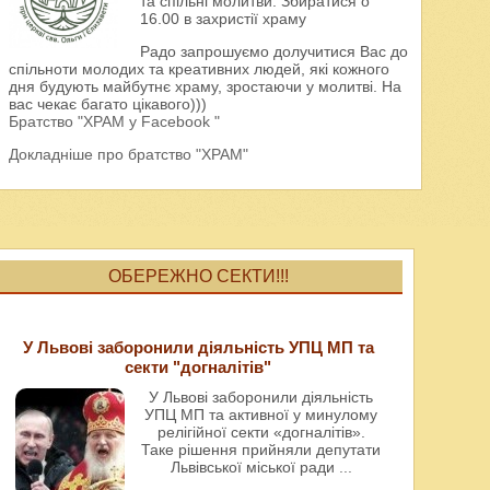
та спільні молитви. Збиратися о
16.00 в захристії храму
Радо запрошуємо долучитися Вас до
спільноти молодих та креативних людей, які кожного
дня будують майбутнє храму, зростаючи у молитві. На
вас чекає багато цікавого)))
Братство "ХРАМ у Facebook "
Докладніше про братство "ХРАМ"
ОБЕРЕЖНО СЕКТИ!!!
У Львові заборонили діяльність УПЦ МП та
секти "догналітів"
У Львові заборонили діяльність
УПЦ МП та активної у минулому
релігійної секти «догналітів».
Таке рішення прийняли депутати
Львівської міської ради
...