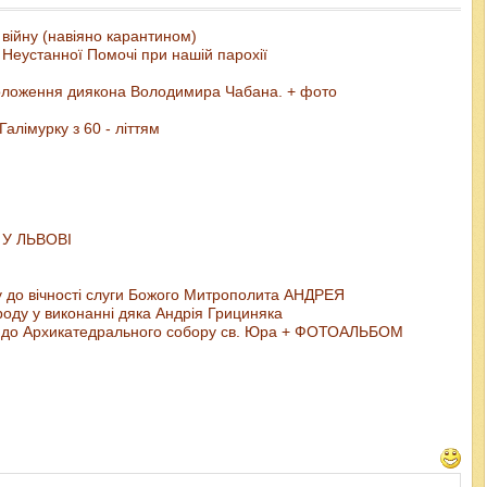
 війну (навіяно карантином)
Неустанної Помочі при нашій парохії
положення диякона Володимира Чабана. + фото
алімурку з 60 - літтям
 У ЛЬВОВІ
ду до вічності слуги Божого Митрополита АНДРЕЯ
ароду у виконанні дяка Андрія Грициняка
ьги до Архикатедрального собору св. Юра + ФОТОАЛЬБОМ