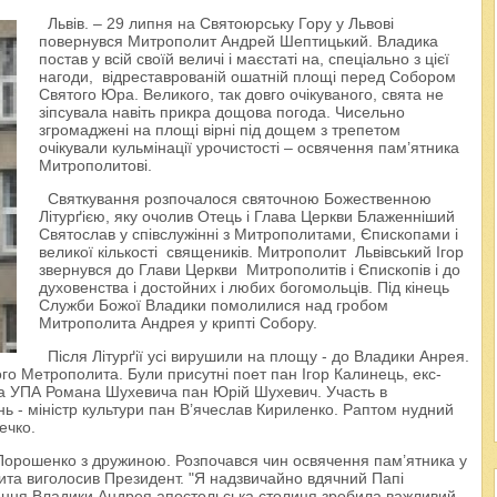
Львів. – 29 липня на Святоюрську Гору у Львові
повернувся Митрополит Андрей Шептицький. Владика
постав у всій своїй величі і маєстаті на, спеціально з цієї
нагоди, відреставрованій ошатній площі перед Собором
Святого Юра. Великого, так довго очікуваного, свята не
зіпсувала навіть прикра дощова погода. Чисельно
згромаджені на площі вірні під дощем з трепетом
очікували кульмінації урочистості – освячення пам’ятника
Митрополитові.
Святкування розпочалося святочною Божественною
Літурґією, яку очолив Отець і Глава Церкви Блаженніший
Святослав у співслужінні з Митрополитами, Єпископами і
великої кількості священиків. Митрополит Львівський Ігор
звернувся до Глави Церкви Митрополитів і Єпископів і до
духовенства і достойних і любих богомольців. Під кінець
Служби Божої Владики помолилися над гробом
Митрополита Андрея у крипті Собору.
Після Літурґії усі вирушили на площу - до Владики Анрея.
о Метрополита. Були присутні поет пан Ігор Калинець, екс-
ира УПА Романа Шухевича пан Юрій Шухевич. Участь в
ань - міністр культури пан В’ячеслав Кириленко. Раптом нудний
ечко.
орошенко з дружиною. Розпочався чин освячення пам’ятника у
ита виголосив Президент. "Я надзвичайно вдячний Папі
ення Владики Андрея апостольська столиця зробила важливий