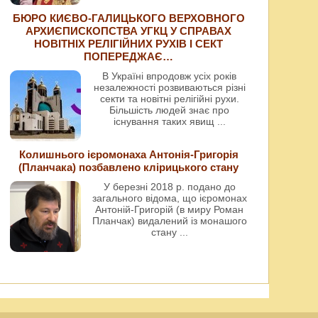
БЮРО КИЄВО-ГАЛИЦЬКОГО ВЕРХОВНОГО
АРХИЄПИСКОПСТВА УГКЦ У СПРАВАХ
НОВІТНІХ РЕЛІГІЙНИХ РУХІВ І СЕКТ
ПОПЕРЕДЖАЄ…
В Україні впродовж усіх років
незалежності розвиваються різні
секти та новітні релігійні рухи.
Більшість людей знає про
існування таких явищ
...
Колишнього ієромонаха Антонія-Григорія
(Планчака) позбавлено клірицького стану
У березні 2018 р. подано до
загального відома, що ієромонах
Антоній-Григорій (в миру Роман
Планчак) видалений із монашого
стану
...