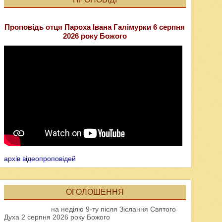
Проповідь отця Пароха Івана Галімурки 6 серпня
2026 року Божого
архів відеопроповідей
ОГОЛОШЕННЯ
на неділю 9-ту після Зіслання Святого
Духа 2 серпня 2026 року Божого