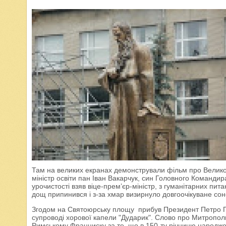
Там на великих екранах демонстрували фільм про Великог
міністр освіти пан Іван Вакарчук, син Головного Команд
урочистості взяв віце-прем’єр-міністр, з гуманітарних пит
дощ припинився і з-за хмар визирнуло довгоочікуване сон
Згодом на Святоюрську площу прибув Президент Петро П
супроводі хорової капели "Дударик". Слово про Митропол
Римському Франциску за те, що в 150-ту річницю народж