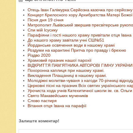
Отець Іван Галімурка:Серйозна казочка про серйозну
Концерт Крилосного хору Архибратства Матері Божої 
Пісня дня 19 січня
Митрополит Львівський звершив пресвітерське руко
Спи мій Ісусику
Парафіяни і гості нашого храму привітали отця Івана Г
До нашого храму завітали учні СШ№51
Йорданське освячення води в нашому храмі
Роздуми на карантині Притча про правду і брехню
Різдво 2020
Храмовий празник нашої парохії
ВІДКРИТТЯ ПАМ’ЯТНИКА АВТОРОВІ ГІМНУ УКРАЇНИ
Похоронна каплиця при нашому храмі.
Викладення Плащаниці в нашому храмі.
Молодіжні молитви-чуваня з нагоди 70-річниці відхо
Церковні пісні на празник Всіх святих українського н
Урочиста хода учнів Катехитичної школи ім. св. Ол
Свято Макавейських мучеників
Слово пастиря
Вітання отця Івана на парафії
Залиште коментар!