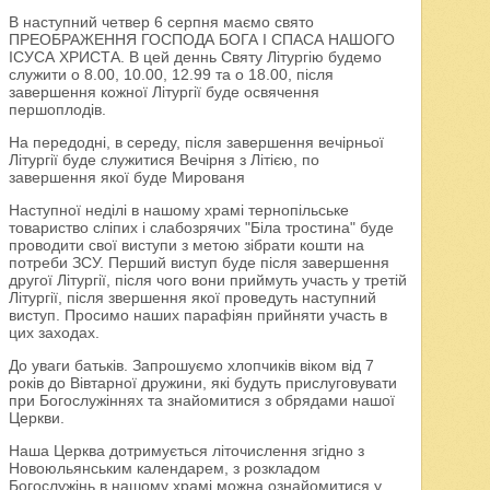
В наступний четвер 6 серпня маємо свято
ПРЕОБРАЖЕННЯ ГОСПОДА БОГА І СПАСА НАШОГО
ІСУСА ХРИСТА. В цей деннь Святу Літургію будемо
служити о 8.00, 10.00, 12.99 та о 18.00, після
завершення кожної Літургії буде освячення
першоплодів.
На передодні, в середу, після завершення вечірньої
Літургії буде служитися Вечірня з Літією, по
завершення якої буде Мированя
Наступної неділі в нашому храмі тернопільське
товариство сліпих і слабозрячих "Біла тростина" буде
проводити свої виступи з метою зібрати кошти на
потреби ЗСУ. Перший виступ буде після завершення
другої Літургії, після чого вони приймуть участь у третій
Літургії, після звершення якої проведуть наступний
виступ. Просимо наших парафіян прийняти участь в
цих заходах.
До уваги батьків. Запрошуємо хлопчиків віком від 7
років до Вівтарної дружини, які будуть прислуговувати
при Богослужіннях та знайомитися з обрядами нашої
Церкви.
Наша Церква дотримується літочислення згідно з
Новоюльянським календарем, з розкладом
Богослужінь в нашому храмі можна ознайомитися у