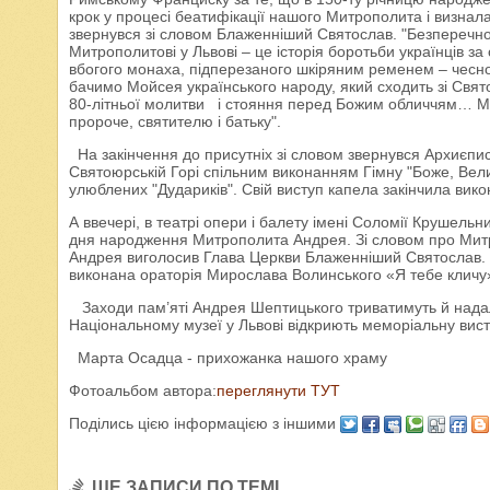
крок у процесі беатифікації нашого Митрополита і визнала
звернувся зі словом Блаженніший Святослав. "Безперечно
Митрополитові у Львові – це історія боротьби українців за
вбогого монаха, підперезаного шкіряним ременем – чеснот
бачимо Мойсея українського народу, який сходить зі Свято
80-літньої молитви і стояння перед Божим обличчям… Ми
пророче, святителю і батьку".
На закінчення до присутніх зі словом звернувся Архиєпис
Святоюрській Горі спільним виконанням Гімну "Боже, Вели
улюблених "Дудариків". Свій виступ капела закінчила вик
А ввечері, в театрі опери і балету імені Соломії Крушельн
дня народження Митрополита Андрея. Зі словом про Мит
Андрея виголосив Глава Церкви Блаженніший Святослав. О
виконана ораторія Мирослава Волинського «Я тебе кличу
Заходи пам’яті Андрея Шептицького триватимуть й надалі
Національному музеї у Львові відкриють меморіальну вис
Марта Осадца - прихожанка нашого храму
Фотоальбом автора:
переглянути ТУТ
Поділись цією інформацією з іншими
ЩЕ ЗАПИСИ ПО ТЕМІ