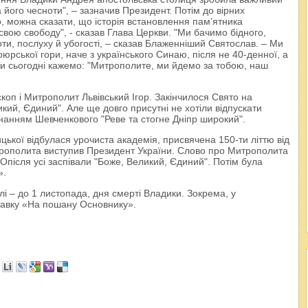
 його чесноти", – зазначив Президент. Потім до вірних
, можна сказати, що історія встановлення пам’ятника
 свою свободу", - сказав Глава Церкви. "Ми бачимо бідного,
и, послуху й убогості, – сказав Блаженніший Святослав. – Ми
юрської гори, наче з українського Синаю, після не 40-денної, а
 сьогодні кажемо: "Митрополите, ми йдемо за тобою, наш
коп і Митрополит Львівський Ігор. Закінчилося Свято на
кий, Єдиний". Але ще довго присутні не хотіли відпускати
онанням Шевченкового "Реве та стогне Дніпр широкий".
ицької відбулася урочиста академія, присвячена 150-ти літтю від
рополита виступив Президент України. Слово про Митрополита
після усі заспівали "Боже, Великий, Єдиний". Потім була
».
 – до 1 листопада, дня смерті Владики. Зокрема, у
тавку «На пошану Основнику».