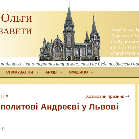
 Ольги
завети
Українська Г
Львівська Ар
пл.Кропивниц
(032)2334073
church@ukr.n
радісного, і хто терпить неприємне, того не буде позбавлено ча
СПІЛКУВАННЯ
АРХІВ
ОФІЦІЙНО
ГНІХ
Храмовий празник
политові Андреєві у Львові
: 0