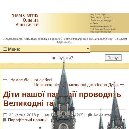
Храм Святих
Українська Греко-
Католицька Церква.
Ольги і
Львівська Архиєпархія,
Єлизавети
м.Львів,
пл.Кропивницького 1,
тел. (032)2334073, email:
olha-church@ukr.net
"Не завдавай собі непомірної роботи, бо добре є й корисно робити все в міру й за порядком." (Св.Єфрем
Сирійський)
Пошук
Немає більшої любові…
Церковна пісня у виконанні дяка Івана Дутки
Діти нашої парафії проводять
Великодні гаївки
22 квітня 2018 р.
Переглядів: 4265
Коментарі: 0
Парафіяльні новини