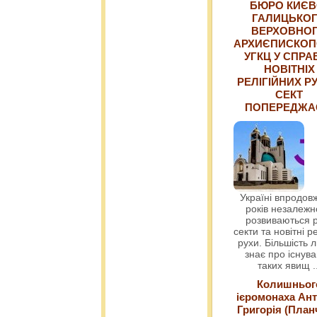
БЮРО КИЄВ
ГАЛИЦЬКО
ВЕРХОВНО
АРХИЄПИСКОП
УГКЦ У СПРА
НОВІТНІХ
РЕЛІГІЙНИХ РУ
СЕКТ
ПОПЕРЕДЖ
Україні впродовж
років незалежн
розвиваються р
секти та новітні ре
рухи. Більшість 
знає про існув
таких явищ
.
Колишньог
ієромонаха Ант
Григорія (План