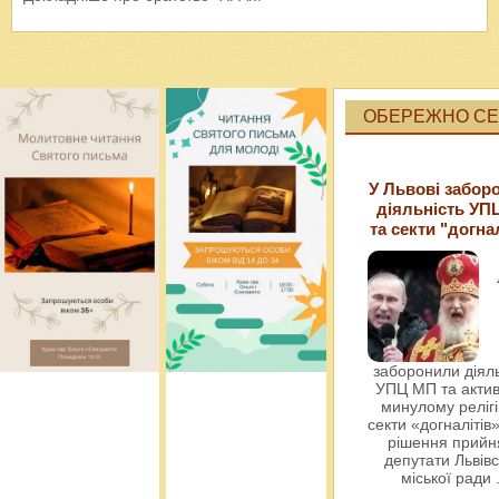
ОБЕРЕЖНО СЕК
У Львові забор
діяльність УП
та секти "догна
заборонили діяль
УПЦ МП та актив
минулому релігі
секти «догналітів»
рішення прийн
депутати Львівс
міської ради