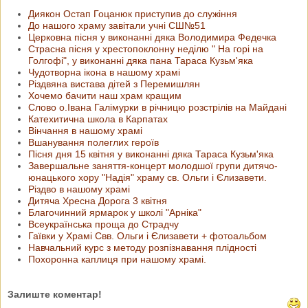
Диякон Остап Гоцанюк приступив до служіння
До нашого храму завітали учні СШ№51
Церковна пісня у виконанні дяка Володимира Федечка
Страсна пісня у хрестопоклонну неділю " На горі на
Голгофі", у виконанні дяка пана Тараса Кузьм'яка
Чудотворна ікона в нашому храмі
Різдвяна вистава дітей з Перемишлян
Хочемо бачити наш храм кращим
Слово о.Івана Галімурки в річницю розстрілів на Майдані
Катехитична школа в Карпатах
Вінчання в нашому храмі
Вшанування полеглих героїв
Пісня дня 15 квітня у виконанні дяка Тараса Кузьм'яка
Завершальне заняття-концерт молодшої групи дитячо-
юнацького хору "Надія" храму св. Ольги і Єлизавети.
Різдво в нашому храмі
Дитяча Хресна Дорога 3 квiтня
Благочинний ярмарок у школі "Арніка"
Всеукраїнська проща до Страдчу
Гаївки у Храмі Свв. Ольги і Єлизавети + фотоальбом
Навчальний курс з методу розпізнавання плідності
Похоронна каплиця при нашому храмі.
Залиште коментар!