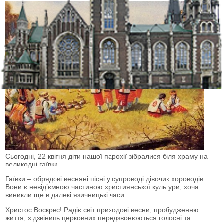
Сьогодні, 22 квітня діти нашої парохії зібралися біля храму на
великодні гаївки.
Гаївки – обрядові весняні пісні у супроводі дівочих хороводів.
Вони є невід’ємною частиною християнської культури, хоча
виникли ще в далекі язичницькі часи.
Христос Воскрес! Радіє світ приходові весни, пробудженню
життя, з дзвіниць церковних передзвонюються голосні та