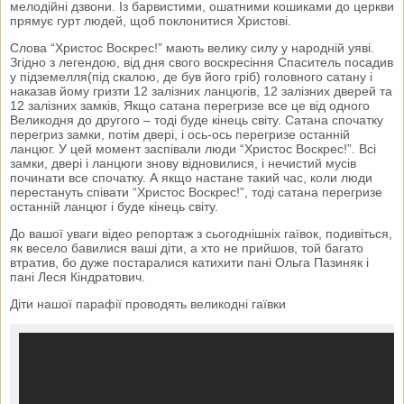
мелодійні дзвони. Із барвистими, ошатними кошиками до церкви
прямує гурт людей, щоб поклонитися Христові.
Слова “Христос Воскрес!” мають велику силу у народній уяві.
Згідно з легендою, від дня свого воскресіння Спаситель посадив
у підземелля(під скалою, де був його гріб) головного сатану і
наказав йому гризти 12 залізних ланцюгів, 12 залізних дверей та
12 залізних замків, Якщо сатана перегризе все це від одного
Великодня до другого – тоді буде кінець світу. Сатана спочатку
перегриз замки, потім двері, і ось-ось перегризе останній
ланцюг. У цей момент заспівали люди “Христос Воскрес!”. Всі
замки, двері і ланцюги знову відновилися, і нечистий мусів
починати все спочатку. А якщо настане такий час, коли люди
перестануть співати “Христос Воскрес!”, тоді сатана перегризе
останній ланцюг і буде кінець світу.
До вашої уваги відео репортаж з сьогоднішніх гаївок, подивіться,
як весело бавилися ваші діти, а хто не прийшов, той багато
втратив, бо дуже постаралися катихити пані Ольга Пазиняк і
пані Леся Кіндратович.
Діти нашої парафії проводять великодні гаївки