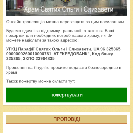
Онлайн трансляцію можна переглядати за цим
посиланням
Будемо вдячні за підтримку трансляції, а також за Ваші
пожертви для необхідних потреб нашого храму, які Ви
можете надіслати за такою адресою:
УГКЦ Парафії Святих Ольги і Єлизавети, UA 96 325365
0000000260010000781, AT "КРЕДОБАНК", Код банку
325365, ЗКПО 23964835
Прошення на Літурґію просимо подавати безпосередньо в
храмі
Також пожертву можна скласти тут:
пожертвувати
ПРОПОВІДІ