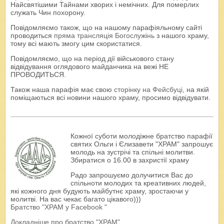
Найсвятішими Тайнами хворих і немічних. Для померлих
служать Чин похорону.
Повідомляємо також, що на нашому парафіяльному сайті
проводиться
пряма трансляція Богослужінь
з нашого храму,
тому всі мають змогу цим скористатися.
Повідомляємо, що на період дії військового стану
відвідування оглядового майданчика на вежі НЕ
ПРОВОДИТЬСЯ.
Також наша парафія має свою
сторінку на Фейсбуці
, на якій
поміщаються всі новини нашого храму, просимо відвідувати.
Кожної суботи молодіжне братство парафії
святих Ольги і Єлизавети "ХРАМ" запрошує
молодь на зустрічі та спільні молитви.
Збиратися о 16.00 в захристії храму
Радо запрошуємо долучитися Вас до
спільноти молодих та креативних людей,
які кожного дня будують майбутнє храму, зростаючи у
молитві. На вас чекає багато цікавого)))
Братство "ХРАМ у Facebook "
Докладніше про братство "ХРАМ"