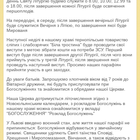
деннь Святу Літургію будемо служити о 8.00, 10.00, 12.99 та
о 18.00, після завершення кожної Літургії буде освячення
першоплодів.
На передодні, в середу, після завершення вечірньої Літургії
буде служитися Вечірня з Літією, по завершення якої буде
Мированя
Наступної неділі в нашому храмі тернопільське товариство
сліпих і слабозрячих "Біла тростина" буде проводити свої
виступи з метою зібрати кошти на потреби ЗСУ. Перший
виступ буде після завершення другої Літургії, після чого вони
приймуть участь у третій Літургії, після звершення якої
проведуть наступний виступ. Просимо наших парафіян
прийняти участь в цих заходах.
До уваги батьків. Запрошуємо хлопчиків віком від 7 років до
Вівтарної дружини, які будуть прислуговувати при
Богослужіннях та знайомитися з обрядами нашої Церкви.
Наша Церква дотримується літочислення згідно з
Новоюльянським календарем, з розкладом Богослужінь в
нашому храмі можна ознайомитися у вкладці
"БОГОСЛУЖЕННЯ" "Розклад Богослужень"
У Львові введено воєнний стан, але життя нашої парафії не
припиняється: Богослужіння відбуваються у звичайному
режимі. Священики уділяють Святі таїнства Сповіді,
Хрещення і Миропомазання, Вінчання, а також відвідують з