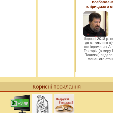
позбавлен
клірицького с
березні 2018 р. 
до загального ві
що ієромонах Ант
Григорій (в миру
Планчак) видален
монашого ста
Корисні посилання