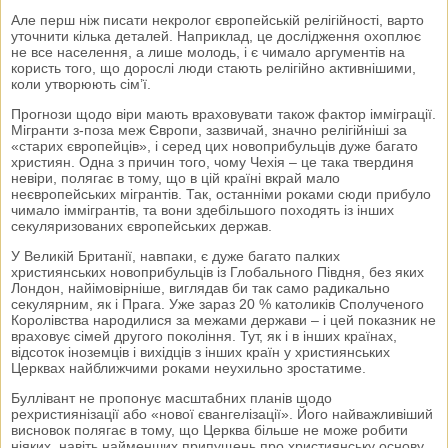
Але перш ніж писати некролог європейській релігійності, варто
уточнити кілька деталей. Наприклад, це дослідження охоплює
не все населення, а лише молодь, і є чимало аргументів на
користь того, що дорослі люди стають релігійно активнішими,
коли утворюють сім’ї.
Прогнози щодо віри мають враховувати також фактор імміграції.
Мігранти з-поза меж Європи, зазвичай, значно релігійніші за
«старих європейців», і серед цих новоприбульців дуже багато
християн. Одна з причин того, чому Чехія – це така твердиня
невіри, полягає в тому, що в цій країні вкрай мало
неєвропейських мігрантів. Так, останніми роками сюди прибуло
чимало іммігрантів, та вони здебільшого походять із інших
секуляризованих європейських держав.
У Великій Британії, навпаки, є дуже багато палких
християнських новоприбульців із Глобального Півдня, без яких
Лондон, найімовірніше, виглядав би так само радикально
секулярним, як і Прага. Уже зараз 20 % католиків Сполученого
Королівства народилися за межами держави – і цей показник не
враховує сімей другого покоління. Тут, як і в інших країнах,
відсоток іноземців і вихідців з інших країн у християнських
Церквах найближчими роками неухильно зростатиме.
Буллівант не пропонує масштабних планів щодо
рехристиянізації або «нової євангелізації». Його найважливіший
висновок полягає в тому, що Церква більше не може робити
ніяких, навіть найменших припущень про християнську основу