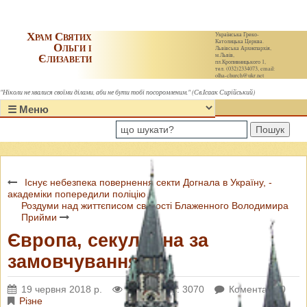
Храм Святих
Українська Греко-
Католицька Церква.
Ольги і
Львівська Архиєпархія,
Єлизавети
м.Львів,
пл.Кропивницького 1,
тел. (032)2334073, email:
olha-church@ukr.net
"Ніколи не хвалися своїми ділами, аби не бути тобі посоромленим." (Св.Ісаак Сирійський)
Пошук
Існує небезпека повернення секти Догнала в Україну, -
академіки попередили поліцію
Роздуми над життєписом святості Блаженного Володимира
Прийми
Європа, секулярна за
замовчуванням
19 червня 2018 р.
Переглядів: 3070
Коментарі: 0
Різне