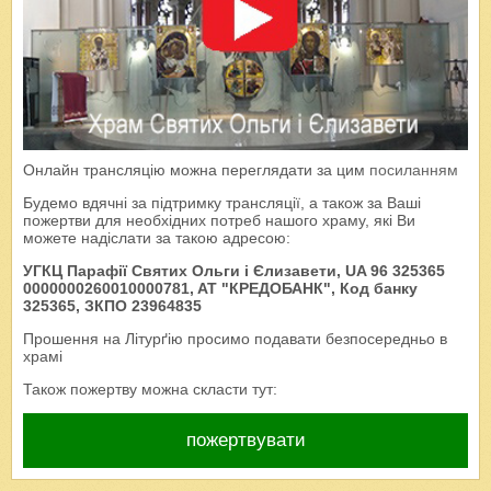
Онлайн трансляцію можна переглядати за цим
посиланням
Будемо вдячні за підтримку трансляції, а також за Ваші
пожертви для необхідних потреб нашого храму, які Ви
можете надіслати за такою адресою:
УГКЦ Парафії Святих Ольги і Єлизавети, UA 96 325365
0000000260010000781, AT "КРЕДОБАНК", Код банку
325365, ЗКПО 23964835
Прошення на Літурґію просимо подавати безпосередньо в
храмі
Також пожертву можна скласти тут:
пожертвувати