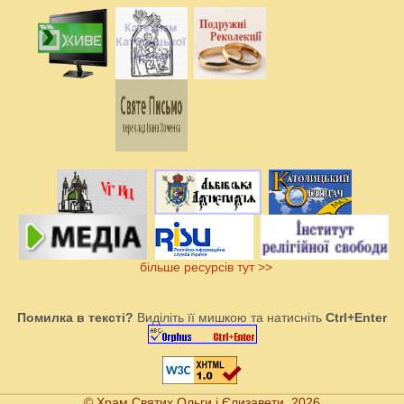
більше ресурсів тут >>
Помилка в тексті?
Виділіть її мишкою та натисніть
Ctrl+Enter
© Храм Святих Ольги і Єлизавети, 2026