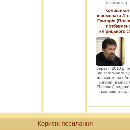
таких явищ
.
Колишньог
ієромонаха Ант
Григорія (План
позбавлен
клірицького с
березні 2018 р. 
до загального ві
що ієромонах Ант
Григорій (в миру
Планчак) видален
монашого ста
Корисні посилання