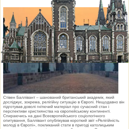
Стівен Баллівант – шанований британський академік, який
досліджує, зокрема, релігійну ситуацію в Європі. Нещодавно він
підготував доволі гнітючий матеріал про сучасний стан і
перспективи християнства на європейському континенті.
Спираючись на дані Всеєвропейського соціологічного
опитування, Баллівант опублікував короткий звіт «Релігійність
молоді в Європі», покликаний стати в пригоді католицьким