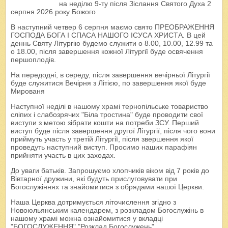
на неділю 9-ту після Зіслання Святого Духа 2
серпня 2026 року Божого
В наступний четвер 6 серпня маємо свято ПРЕОБРАЖЕННЯ
ГОСПОДА БОГА І СПАСА НАШОГО ІСУСА ХРИСТА. В цей
деннь Святу Літургію будемо служити о 8.00, 10.00, 12.99 та
о 18.00, після завершення кожної Літургії буде освячення
першоплодів.
На передодні, в середу, після завершення вечірньої Літургії
буде служитися Вечірня з Літією, по завершення якої буде
Мированя
Наступної неділі в нашому храмі тернопільське товариство
сліпих і слабозрячих "Біла тростина" буде проводити свої
виступи з метою зібрати кошти на потреби ЗСУ. Перший
виступ буде після завершення другої Літургії, після чого вони
приймуть участь у третій Літургії, після звершення якої
проведуть наступний виступ. Просимо наших парафіян
прийняти участь в цих заходах.
До уваги батьків. Запрошуємо хлопчиків віком від 7 років до
Вівтарної дружини, які будуть прислуговувати при
Богослужіннях та знайомитися з обрядами нашої Церкви.
Наша Церква дотримується літочислення згідно з
Новоюльянським календарем, з розкладом Богослужінь в
нашому храмі можна ознайомитися у вкладці
"БОГОСЛУЖЕННЯ" "Розклад Богослужень"