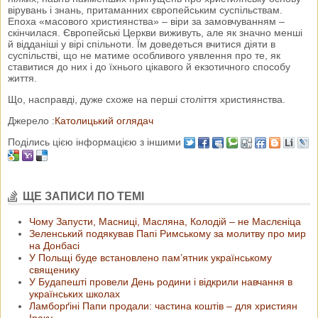
вірувань і знань, притаманних європейським суспільствам.
Епоха «масового християнства» – віри за замовчуванням –
скінчилася. Європейські Церкви виживуть, але як значно менші
й відданіші у вірі спільноти. Їм доведеться вчитися діяти в
суспільстві, що не матиме особливого уявлення про те, як
ставитися до них і до їхнього цікавого й екзотичного способу
життя.
Що, насправді, дуже схоже на перші століття християнства.
Джерело :
Католицький оглядач
Поділись цією інформацією з іншими
ЩЕ ЗАПИСИ ПО ТЕМІ
Чому Запусти, Масниці, Масляна, Колодій – не Маслєніца
Зеленський подякував Папі Римському за молитву про мир
на Донбасі
У Польщі буде встановлено пам’ятник українському
священику
У Будапешті провели День родини і відкрили навчання в
українських школах
Ламборґіні Папи продали: частина коштів – для християн
Іраку