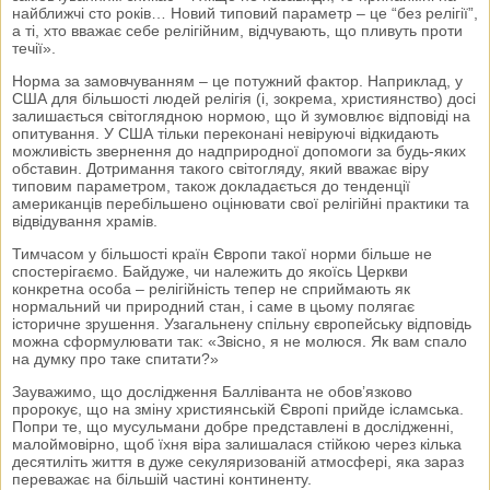
найближчі сто років… Новий типовий параметр – це “без релігії”,
а ті, хто вважає себе релігійним, відчувають, що пливуть проти
течії».
Норма за замовчуванням – це потужний фактор. Наприклад, у
США для більшості людей релігія (і, зокрема, християнство) досі
залишається світоглядною нормою, що й зумовлює відповіді на
опитування. У США тільки переконані невіруючі відкидають
можливість звернення до надприродної допомоги за будь-яких
обставин. Дотримання такого світогляду, який вважає віру
типовим параметром, також докладається до тенденції
американців перебільшено оцінювати свої релігійні практики та
відвідування храмів.
Тимчасом у більшості країн Європи такої норми більше не
спостерігаємо. Байдуже, чи належить до якоїсь Церкви
конкретна особа – релігійність тепер не сприймають як
нормальний чи природний стан, і саме в цьому полягає
історичне зрушення. Узагальнену спільну європейську відповідь
можна сформулювати так: «Звісно, я не молюся. Як вам спало
на думку про таке спитати?»
Зауважимо, що дослідження Балліванта не обов’язково
пророкує, що на зміну християнській Європі прийде ісламська.
Попри те, що мусульмани добре представлені в дослідженні,
малоймовірно, щоб їхня віра залишалася стійкою через кілька
десятиліть життя в дуже секуляризованій атмосфері, яка зараз
переважає на більшій частині континенту.