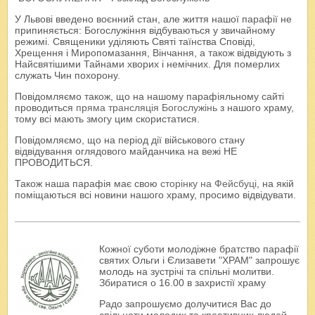
У Львові введено воєнний стан, але життя нашої парафії не
припиняється: Богослужіння відбуваються у звичайному
режимі. Священики уділяють Святі таїнства Сповіді,
Хрещення і Миропомазання, Вінчання, а також відвідують з
Найсвятішими Тайнами хворих і немічних. Для померлих
служать Чин похорону.
Повідомляємо також, що на нашому парафіяльному сайті
проводиться
пряма трансляція Богослужінь
з нашого храму,
тому всі мають змогу цим скористатися.
Повідомляємо, що на період дії військового стану
відвідування оглядового майданчика на вежі НЕ
ПРОВОДИТЬСЯ.
Також наша парафія має свою
сторінку на Фейсбуці
, на якій
поміщаються всі новини нашого храму, просимо відвідувати.
Кожної суботи молодіжне братство парафії
святих Ольги і Єлизавети "ХРАМ" запрошує
молодь на зустрічі та спільні молитви.
Збиратися о 16.00 в захристії храму
Радо запрошуємо долучитися Вас до