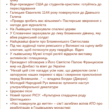
Віце-президент США до студентів-християн: готуйтесь до
переслідування
Галицьке Євангеліє 1144 року повернулося до Давнього
Галича
«Правда зробить вас вільними!» Пастирське звернення з
нагоди дня журналіста
На Львівщині порахували спалені церкви
У Словаччині зарахували до лику блаженних дівчину, яку
вбив радянський солдат
Найцікавіші факти про Блаженнішого Святослава
Під час аудієнції папи римського у Ватикані на сцену вибіг
хлопчик, щоб потиснути руку гвардійцю. Відео
У львівському Музеї історії релігії відкрили виставку
антимінсів і плащаниць
Президент обговорив з Його Святістю Папою Франциском
мир на Донбасі та візит до України
"Нехай цей стяг нагадує усім нам, що джерелом сили і
запорукою наших перемог є віра і смиренне приклоніння
перед Всевишнім...” — владика Богдан (Дзюрах)
Молодий Народний Рух вимагає зупинити наступ
ультраліберальної дикататури
Церковні пісні
Новий проєкт РІСУ: «Культурна спадщина роду
Шептицьких»
«Нас повернули до життя» – сім’ї загиблих воїнів АТО про
реабілітацію в Гошівському монастирі