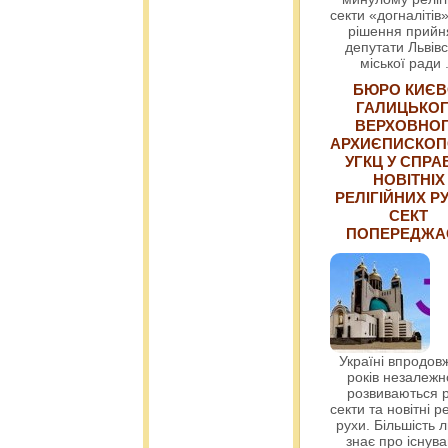
секти «догналітів»
рішення прийн
депутати Львівс
міської ради
БЮРО КИЄВ
ГАЛИЦЬКО
ВЕРХОВНО
АРХИЄПИСКОП
УГКЦ У СПРА
НОВІТНІХ
РЕЛІГІЙНИХ РУ
СЕКТ
ПОПЕРЕДЖ
Україні впродовж
років незалежн
розвиваються р
секти та новітні ре
рухи. Більшість 
знає про існув