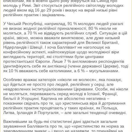
єпископам, які в жовтні цього року зберуться на Синод про
молодь у Римі. Звіт стосується релігійного світогляду молодих
людей віком від 16 до 29 років і вказує на вкрай низькі рівні
релігійних практик і зацікавлень.
У Чеській Республіці, наприклад, 91 % молодих людей узагалі
не визнає жодної релігійної приналежності, 80 % ніколи не
моляться, а 70 % не відвідують релігійних служб. Ситуацію в цій
країні, звісно, можна вважати винятковою, але дуже низький
рівень релігійності також характерний для Великої Британії,
Нідерландів і Швеції. І хоча Баллівант не наголошує на
конфесійному аспекті, найпохмуріше щодо молодіжної віри
виглядають території, які століттями були центрами
протестантської Європи. Лише 7 % англомовних респондентів
ідентифікують себе як англіканці (члени державної Церкви), тоді
як 10 % вважають себе католиками, а 6 % – мусульманами.
Особливо вражає категорія «ніколи не молюся», яка показує,
що йдеться не просто про людей, релігійних у серці, але
невдоволених інституціалізованими Церквами. Особи, які ніколи
не моляться, переважають серед молоді в Іспанії, Франції,
Бельгії й Угорщині. Картина не абсолютно негативна –
показники свідчать про те, що християнська віра й дотримання
релігійних практик процвітають у таких країнах, як Польща,
Литва, Ірландія й Португалія, – але загальні тенденції очевидні.
Важливішим за будь-які статистичні дані здається загальне
зауваження Балліванта про те, що «християнство як норма за
замовчуванням зникає – і якщо не назавжди, то принаймні на