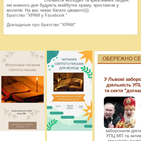
спільноти молодих та креативних людей,
які кожного дня будують майбутнє храму, зростаючи у
молитві. На вас чекає багато цікавого)))
Братство "ХРАМ у Facebook "
Докладніше про братство "ХРАМ"
ОБЕРЕЖНО СЕК
У Львові забор
діяльність УП
та секти "догна
заборонили діяль
УПЦ МП та актив
минулому релігі