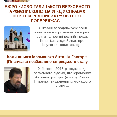
БЮРО КИЄВО-ГАЛИЦЬКОГО ВЕРХОВНОГО
АРХИЄПИСКОПСТВА УГКЦ У СПРАВАХ
НОВІТНІХ РЕЛІГІЙНИХ РУХІВ І СЕКТ
ПОПЕРЕДЖАЄ…
В Україні впродовж усіх років
незалежності розвиваються різні
секти та новітні релігійні рухи.
Більшість людей знає про
існування таких явищ
...
Колишнього ієромонаха Антонія-Григорія
(Планчака) позбавлено клірицького стану
У березні 2018 р. подано до
загального відома, що ієромонах
Антоній-Григорій (в миру Роман
Планчак) видалений із монашого
стану
...