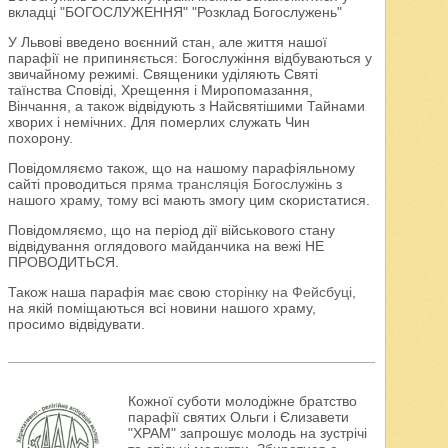
вкладці "БОГОСЛУЖЕННЯ" "Розклад Богослужень"
У Львові введено воєнний стан, але життя нашої
парафії не припиняється: Богослужіння відбуваються у
звичайному режимі. Священики уділяють Святі
таїнства Сповіді, Хрещення і Миропомазання,
Вінчання, а також відвідують з Найсвятішими Тайнами
хворих і немічних. Для померлих служать Чин
похорону.
Повідомляємо також, що на нашому парафіяльному
сайті проводиться
пряма трансляція Богослужінь
з
нашого храму, тому всі мають змогу цим скористатися.
Повідомляємо, що на період дії військового стану
відвідування оглядового майданчика на вежі НЕ
ПРОВОДИТЬСЯ.
Також наша парафія має свою
сторінку на Фейсбуці
,
на якій поміщаються всі новини нашого храму,
просимо відвідувати.
Кожної суботи молодіжне братство
парафії святих Ольги і Єлизавети
"ХРАМ" запрошує молодь на зустрічі