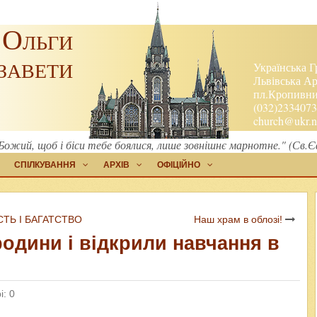
 Ольги
завети
Українська Г
Львівська Ар
пл.Кропивниц
(032)2334073
church@ukr.n
ожий, щоб і біси тебе боялися, лише зовнішнє марнотне." (Св.
СПІЛКУВАННЯ
АРХІВ
ОФІЦІЙНО
СТЬ І БАГАТСТВО
Наш храм в облозі!
одини і відкрили навчання в
і: 0