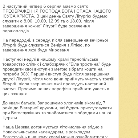
В наступний четвер 6 серпня маємо свято
ПРЕОБРАЖЕННЯ ГОСПОДА БОГА І СПАСА НАШОГО
ІСУСА ХРИСТА. В цей деннь Святу Літургію будемо
служити о 8.00, 10.00, 12.99 та о 18.00, після
завершення кожної Літургії буде освячення
першоплодів.
На передодні, в середу, після завершення вечірньої
Літургії буде служитися Вечірня з Літією, по
завершення якої буде Мированя
Наступної неділі в нашому храмі тернопільське
товариство сліпих і слабозрячих "Біла тростина" буде
проводити свої виступи з метою зібрати кошти на
потреби ЗСУ. Перший виступ буде після завершення
другої Літургії, після чого вони приймуть участь у третій
Літургії, після звершення якої проведуть наступний
виступ. Просимо наших парафіян прийняти участь в
цих заходах.
До уваги батьків. Запрошуємо хлопчиків віком від 7
років до Вівтарної дружини, які будуть прислуговувати
при Богослужіннях та знайомитися з обрядами нашої
Церкви.
Наша Церква дотримується літочислення згідно з
Новоюльянським календарем, з розкладом
Богослужінь в нашому храмі можна ознайомитися у