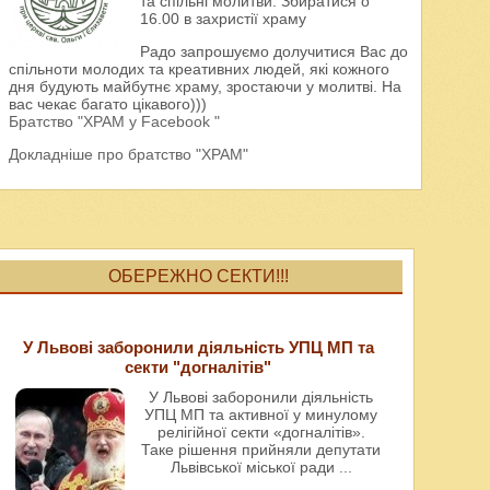
та спільні молитви. Збиратися о
16.00 в захристії храму
Радо запрошуємо долучитися Вас до
спільноти молодих та креативних людей, які кожного
дня будують майбутнє храму, зростаючи у молитві. На
вас чекає багато цікавого)))
Братство "ХРАМ у Facebook "
Докладніше про братство "ХРАМ"
ОБЕРЕЖНО СЕКТИ!!!
У Львові заборонили діяльність УПЦ МП та
секти "догналітів"
У Львові заборонили діяльність
УПЦ МП та активної у минулому
релігійної секти «догналітів».
Таке рішення прийняли депутати
Львівської міської ради
...