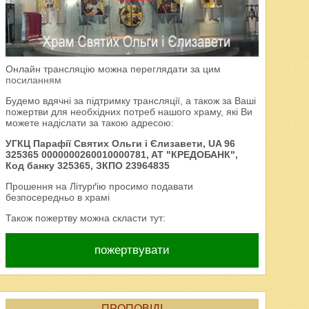
Онлайн трансляцію можна переглядати за цим
посиланням
Будемо вдячні за підтримку трансляції, а також за Ваші
пожертви для необхідних потреб нашого храму, які Ви
можете надіслати за такою адресою:
УГКЦ Парафії Святих Ольги і Єлизавети, UA 96
325365 0000000260010000781, AT "КРЕДОБАНК",
Код банку 325365, ЗКПО 23964835
Прошення на Літурґію просимо подавати
безпосередньо в храмі
Також пожертву можна скласти тут:
пожертвувати
ПРОПОВІДІ