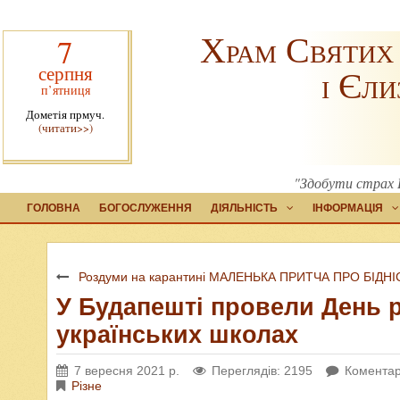
Храм Святих
7
серпня
і Єли
п’ятниця
Дометія прмуч.
(читати>>)
"Здобути страх Б
ГОЛОВНА
БОГОСЛУЖЕННЯ
ДІЯЛЬНІСТЬ
ІНФОРМАЦІЯ
Роздуми на карантині МАЛЕНЬКА ПРИТЧА ПРО БІДНІ
У Будапешті провели День р
українських школах
7 вересня 2021 р.
Переглядів: 2195
Коментар
Різне