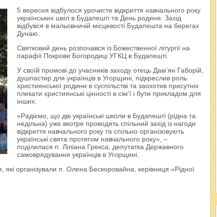
5 вересня відбулося урочисте відкриття навчального року
українських шкіл в Будапешті та День родини. Захід
відбувся в мальовничій місцевості Будапешта на берегах
Дунаю.
Святковий день розпочався із Божественної літургії на
парафії Покрови Богородиці УГКЦ в Будапешті.
У своїй промові до учасників заходу отець Дам’ян Габорій,
душпастир для українців в Угорщині, підкреслив роль
християнської родини в суспільстві та заохотив присутніх
плекати християнські цінності в сім’ї і бути прикладом для
інших.
«Радіємо, що дві українські школи в Будапешті (рідна та
недільна) уже вкотре проводять спільний захід із нагоди
відкриття навчального року та спільно організовують
українські свята протягом навчального року», –
поділилася п. Ліліана Грекса, депутатка Державного
самоврядування українців в Угорщині.
я, які організували п. Олена Бескоровайна, керівниця «Рідної