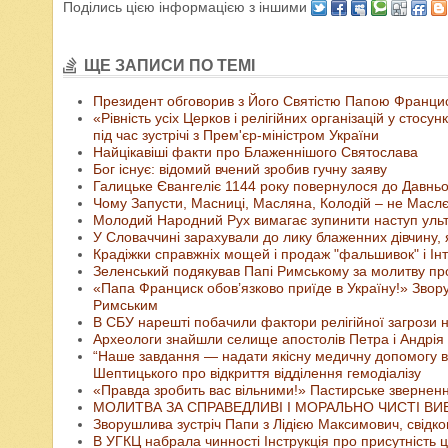
Поділись цією інформацією з іншими
ЩЕ ЗАПИСИ ПО ТЕМІ
Президент обговорив з Його Святістю Папою Франциск
«Рівність усіх Церков і релігійних організацій у ст
під час зустрічі з Прем'єр-міністром України
Найцікавіші факти про Блаженнішого Святослава
Бог існує: відомий вчений зробив гучну заяву
Галицьке Євангеліє 1144 року повернулося до Давнь
Чому Запусти, Масниці, Масляна, Колодій – не Маслє
Молодий Народний Рух вимагає зупинити наступ ульт
У Словаччині зарахували до лику блаженних дівчину,
Крадіжки справжніх мощей і продаж "фальшивок" і Інт
Зеленський подякував Папі Римському за молитву пр
«Папа Франциск обов’язково приїде в Україну!» Звору
Римським
В СБУ нарешті побачили фактори релігійної загрози н
Археологи знайшли селище апостолів Петра і Андрія
“Наше завдання — надати якісну медичну допомогу в
Шептицького про відкриття відділення гемодіалізу
«Правда зробить вас вільними!» Пастирське зверненн
МОЛИТВА ЗА СПРАВЕДЛИВІ І МОРАЛЬНО ЧИСТІ В
Зворушлива зустріч Папи з Лідією Максимович, свідко
В УГКЦ набрала чинності Інструкція про присутність ц