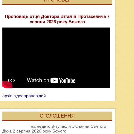
Проповідь отця Доктора Віталія Протасевича 7
серпня 2026 року Божого
архів відеопроповідей
ОГОЛОШЕННЯ
на неділю 9-ту після Зіслання Святого
Духа 2 серпня 2026 року Божого