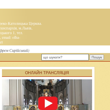
реко-Католицька Церква.
хиєпархія, м.Львів,
ького 1, тел.
, email:
olha-
et
Єфрем Сирійський)
Пошук
ОНЛАЙН ТРАНСЛЯЦІЯ