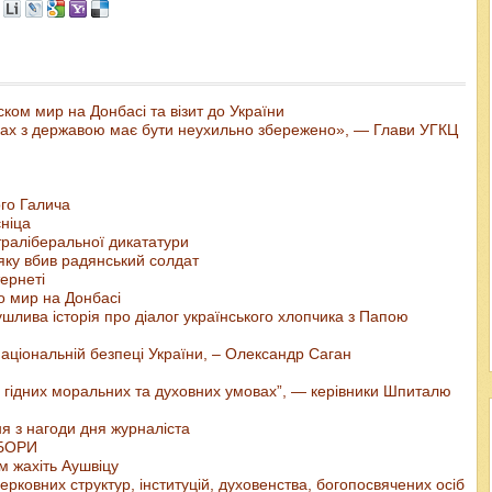
ом мир на Донбасі та візит до України
осунках з державою має бути неухильно збережено», — Глави УГКЦ
ого Галича
ніца
раліберальної дикататури
 яку вбив радянський солдат
ернеті
о мир на Донбасі
шлива історія про діалог українського хлопчика з Папою
аціональній безпеці України, – Олександр Саган
 гідних моральних та духовних умовах”, — керівники Шпиталю
я з нагоди дня журналіста
ИБОРИ
м жахіть Аушвіцу
ерковних структур, інституцій, духовенства, богопосвячених осіб