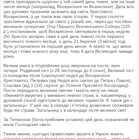
свята припадають щорічно у той самий день тижня, але на інше
число місяця (наприклад, Воскресіння чи Вознесіння). Дата всіх
цих рухомих празників залежить від свята Христового
Воскресіння, а це також має свою історію. У перші століття
християни відзначали це свято у різний час, через що постійно
виникали суперечки. Отці Першого Вселенського Собору (325
р.) постановили, щоб Воскресіння святкували в першу неділю
(бо Христос воскрес саме в цей день тижня) після першого
весняного повного місяця, а день 21 березня (3 квітня) тоді
було установлено як перший день весни. А через те, що зміни
місяця і повні кожного року інші, тому й дата Великодня завжди
різна.
Велика увага в літургійному році звернена на пости, яких
чотири: Різдвяний піст (з 28 листопада до 6 січня), Великий піст
(з понеділка після Сиропусної неділі до Воскресіння
Христового), Петрівка (від Неділі всіх святих до Петра і Павла),
Спасівка (від 1 (14) серпня до Успіння Пресвятої Богородиці).
Пости передують великим святам і мають мету не лише
обмежити віруючих у вживанні певних страв, а, насамперед, у
духовний спосіб підготувати до великих торжеств. Є також дні «
загальниці». У цей час в середи і п’ятниці дозволено споживати
будь-які страви. Загальниці є в календарі після великих свят.
За Типіконом (богослужбовим уставом) цей день позначений як
мале Господське свято.
Таким чином, сьогодні православні віруючі в Україні мають
підстави святкувати Новий рік тричі: першого січня – світський,