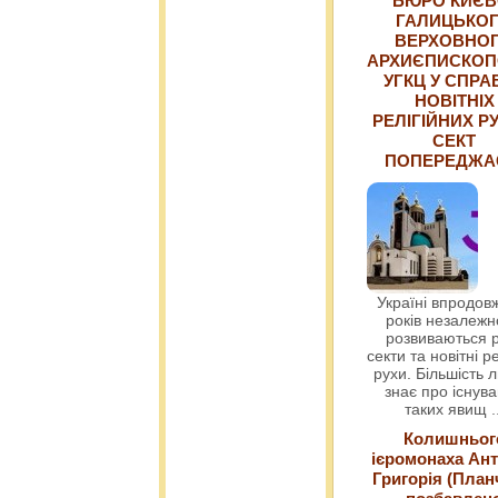
БЮРО КИЄВ
ГАЛИЦЬКО
ВЕРХОВНО
АРХИЄПИСКОП
УГКЦ У СПРА
НОВІТНІХ
РЕЛІГІЙНИХ РУ
СЕКТ
ПОПЕРЕДЖ
Україні впродовж
років незалежн
розвиваються р
секти та новітні ре
рухи. Більшість 
знає про існув
таких явищ
.
Колишньог
ієромонаха Ант
Григорія (План