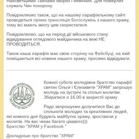
Найсвятішими Тайнами хворих і немічних. Для померлих
служать Чин похорону.
Повідомляємо також, що на нашому парафіяльному сайті
проводиться
пряма трансляція Богослужінь
з нашого храму,
тому всі мають змогу цим скористатися.
Повідомляємо, що на період дії військового стану
відвідування оглядового майданчика на вежі НЕ
ПРОВОДИТЬСЯ.
Також наша парафія має свою
сторінку на Фейсбуці
, на якій
поміщаються всі новини нашого храму, просимо відвідувати.
Кожної суботи молодіжне братство парафії
святих Ольги і Єлизавети "ХРАМ" запрошує
молодь на зустрічі та спільні молитви.
Збиратися о 16.00 в захристії храму
Радо запрошуємо долучитися Вас до
спільноти молодих та креативних людей,
які кожного дня будують майбутнє храму, зростаючи у
молитві. На вас чекає багато цікавого)))
Братство "ХРАМ у Facebook "
Докладніше про братство "ХРАМ"