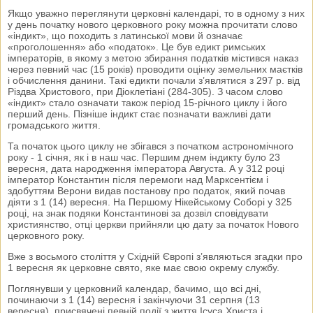
Якщо уважно переглянути церковні календарі, то в одному з них
у день початку нового церковного року можна прочитати слово
«індикт», що походить з латинської мови й означає
«проголошення» або «податок». Це був едикт римських
імператорів, в якому з метою збирання податків містився наказ
через певний час (15 років) проводити оцінку земельних маєтків
і обчислення данини. Такі едикти почали з’являтися з 297 р. від
Різдва Христового, при Діоклетіані (284-305). З часом слово
«індикт» стало означати також період 15-річного циклу і його
перший день. Пізніше індикт стає позначати важливі дати
громадського життя.
Та початок цього циклу не збігався з початком астрономічного
року - 1 січня, як і в наш час. Першим днем індикту було 23
вересня, дата народження імператора Августа. А у 312 році
імператор Константин після перемоги над Марксентієм і
здобуттям Верони видав постанову про податок, який почав
діяти з 1 (14) вересня. На Першому Нікейському Соборі у 325
році, на знак подяки Константинові за дозвіл сповідувати
християнство, отці церкви прийняли цю дату за початок Нового
церковного року.
Вже з восьмого століття у Східній Європі з’являються згадки про
1 вересня як церковне свято, яке має свою окрему службу.
Поглянувши у церковний календар, бачимо, що всі дні,
починаючи з 1 (14) вересня і закінчуючи 31 серпня (13
вересня), присвячені певній події з життя Ісуса Христа і