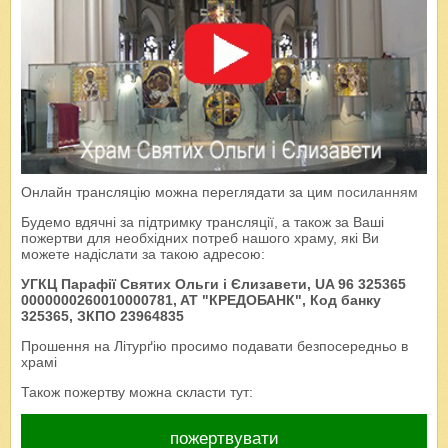
Онлайн трансляцію можна переглядати за цим
посиланням
Будемо вдячні за підтримку трансляції, а також за Ваші
пожертви для необхідних потреб нашого храму, які Ви
можете надіслати за такою адресою:
УГКЦ Парафії Святих Ольги і Єлизавети, UA 96 325365
0000000260010000781, AT "КРЕДОБАНК", Код банку
325365, ЗКПО 23964835
Прошення на Літурґію просимо подавати безпосередньо в
храмі
Також пожертву можна скласти тут:
пожертвувати