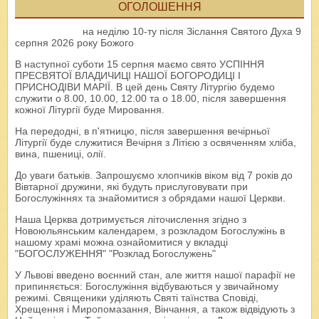
ОГОЛОШЕННЯ
на неділю 10-ту після Зіслання Святого Духа 9
серпня 2026 року Божого
В наступної суботи 15 серпня маємо свято УСПІННЯ
ПРЕСВЯТОЇ ВЛАДИЧИЦІ НАШОЇ БОГОРОДИЦІ І
ПРИСНОДІВИ МАРІЇ. В цей день Святу Літургію будемо
служити о 8.00, 10.00, 12.00 та о 18.00, після завершення
кожної Літургії буде Мировання.
На передодні, в п'ятницю, після завершення вечірньої
Літургії буде служитися Вечірня з Літією з освяченням хліба,
вина, пшениці, олії.
До уваги батьків. Запрошуємо хлопчиків віком від 7 років до
Вівтарної дружини, які будуть прислуговувати при
Богослужіннях та знайомитися з обрядами нашої Церкви.
Наша Церква дотримується літочислення згідно з
Новоюльянським календарем, з розкладом Богослужінь в
нашому храмі можна ознайомитися у вкладці
"БОГОСЛУЖЕННЯ" "Розклад Богослужень"
У Львові введено воєнний стан, але життя нашої парафії не
припиняється: Богослужіння відбуваються у звичайному
режимі. Священики уділяють Святі таїнства Сповіді,
Хрещення і Миропомазання, Вінчання, а також відвідують з