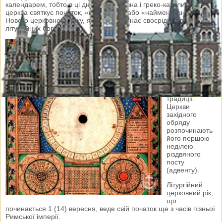
календарем, тобто в ці дні) православна і греко-католицька
церква святкує початок, «новоліття», або «найменування»,
Нового церковного року, який розпочинає своєрідне коло
літургійних богослужінь.
Вересневий
початок Нового
церковного
року
характерний
лише для
церков східної
традиції.
Церкви
західного
обряду
розпочинають
його першою
неділею
різдвяного
посту
(адвенту).
Літургійний
церковний рік,
що
починається 1 (14) вересня, веде свій початок ще з часів пізньої
Римської імперії.