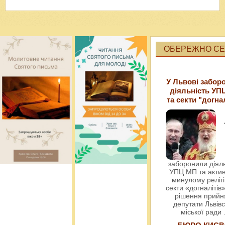
ОБЕРЕЖНО СЕК
У Львові забор
діяльність УП
та секти "догна
заборонили діяль
УПЦ МП та актив
минулому релігі
секти «догналітів»
рішення прийн
депутати Львівс
міської ради