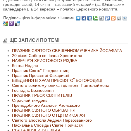
громадянський; 14 січня – так званий «старий» (за Юліанським
календарем), а 14 вересня – початок церковного новоліття.
Поділись цією інформацією з іншими
ЩЕ ЗАПИСИ ПО ТЕМІ
ПРАЗНИК СВЯТОГО СВЯЩЕННОМУЧЕНИКА ЙОСАФАТА
20 січня Собор св. Івана Хрестителя
НАВЕЧІР'Я ХРИСТОВОГО РІЗДВА
Квітна Неділя
Празник Святої П'ятдесятниці
Празник Пресвятої Євхаристії
ВВЕДЕННЯ В ХРАМ ПРЕСВЯТОЇ БОГОРОДИЦІ
Святого великомученика і цілителя Пантелеймона
Господнє Вознесення
ПРАЗНИК ТРЬОХ СВЯТИТЕЛІВ
Страсний тиждень
Преподобного Атанасія Атонського
ПРАЗНИК СВЯТОГО ОБРІЗАННЯ
ПРАЗНИК СВЯТОГО ОТЦЯ МИКОЛАЯ
Святого апостола Андрея Первозванного
Пасхальна Сповідь і Святе Причастя
СВЯТА КНЯГИНЯ ОЛЬГА