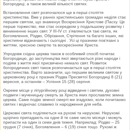
Богородиці, а також великій кількості святих.
Встановлення свят розпочалося ще в перші століття
християнства. Вже у ранніх християнських громадах неділя стає
першим святом, що знаменує Воскресіння Христове (Пасху. Це
перше торжество, яке стає осередком у подальшому розвитку і
виникненню інших свят. У ІІІ-ІV ст. з’являються такі свята, як
Богоявлення, Різдво, Обрізання, Стрітення та багато інших, які
християни відзначають і сьогодні . Усі ці празники пов’язані з
життям, хресною смертю та воскресінням Христа.
Упродовж східна церква також в особливий спосіб почитає
Богородицю, до заступництва якої звертаються різні народи і
подіям з життя якої присвячено немало свят. Розвиток
богородичних свят також розпочинається ще в перші століття
християнства. Варто зазначити, що першим великим святом у
церковному році є празник Різдва Пресвятої Богородиці 8 (21)
вересня, а останнім – Успіння 15 (28) серпня.
Окреме місце у літургійному році відведене і святим, духовні
подвиги і мученицьку смерть за Христа яких прославляє земна
церква. Саме подію земної смерті ми згадуємо, коли почитаємо
святих і водночас славимо їх народження для неба.
Церковні свята поділяються на рухомі та нерухомі. Нерухомі
щорічно припадають на одне й те саме число місяця і можуть
припасти на один із семи днів тижня. Наприклад: Різдво – 25
грудня (7 січня), Богоявлення – 6 (19) січня тощо. Рухомі ж