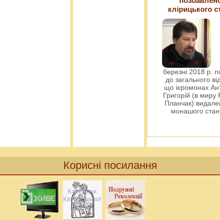
позбавлен
клірицького с
березні 2018 р. 
до загального ві
що ієромонах Ант
Григорій (в миру
Планчак) видален
монашого ста
Корисні посилання