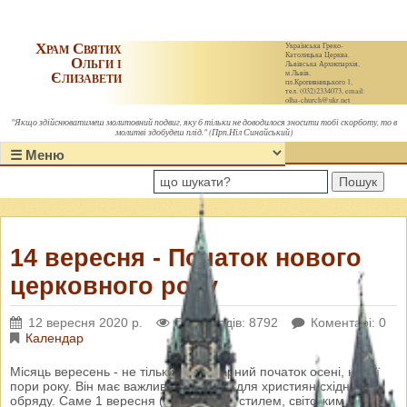
Храм Святих
Українська Греко-
Католицька Церква.
Ольги і
Львівська Архиєпархія,
Єлизавети
м.Львів,
пл.Кропивницького 1,
тел. (032)2334073, email:
olha-church@ukr.net
"Якщо здійснюватимеш молитовний подвиг, яку б тільки не доводилося зносити тобі скорботу, то в
молитві здобудеш плід." (Прп.Ніл Синайський)
Пошук
14 вересня - Початок нового
церковного року
12 вересня 2020 р.
Переглядів: 8792
Коментарі: 0
Календар
Місяць вересень - не тільки календарний початок осені, нової
пори року. Він має важливе значення для християн східного
обряду. Саме 1 вересня (14 за новим стилем, світським