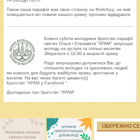
Також наша парафія має свою
сторінку на Фейсбуці
, на якій
поміщаються всі новини нашого храму, просимо відвідувати.
Кожної суботи молодіжне братство парафії
святих Ольги і Єлизавети "ХРАМ" запрошує
молодь на зустрічі та спільні молитви.
Збиратися о 16.00 в захристії храму
Радо запрошуємо долучитися Вас до
спільноти молодих та креативних людей,
які кожного дня будують майбутнє храму, зростаючи у
молитві. На вас чекає багато цікавого)))
Братство "ХРАМ у Facebook "
Докладніше про братство "ХРАМ"
ОБЕРЕЖНО СЕК