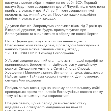
виступи з метою зібрати кошти на потреби ЗСУ. Перший
виступ буде після завершення другої Літургії, після чого вони
приймуть участь у третій Літургії, після звершення якої
проведуть наступний виступ. Просимо наших парафіян
прийняти участь в цих заходах.
До уваги батьків. Запрошуємо хлопчиків віком від 7 років до
Вівтарної дружини, які будуть прислуговувати при
Богослужіннях та знайомитися з обрядами нашої Церкви.
Наша Церква дотримується літочислення згідно з
Новоюльянським календарем, з розкладом Богослужінь в
нашому храмі можна ознайомитися у вкладці
"БОГОСЛУЖЕННЯ" "Розклад Богослужень"
У Львові введено воєнний стан, але життя нашої парафії не
припиняється: Богослужіння відбуваються у звичайному
режимі. Священики уділяють Святі таїнства Сповіді,
Хрещення і Миропомазання, Вінчання, а також відвідують з
Найсвятішими Тайнами хворих і немічних. Для померлих
служать Чин похорону.
Повідомляємо також, що на нашому парафіяльному сайті
проводиться
пряма трансляція Богослужінь
з нашого храму,
тому всі мають змогу цим скористатися.
Повідомляємо, що на період дії військового стану
відвідування оглядового майданчика на вежі НЕ
ПРОВОДИТЬСЯ.