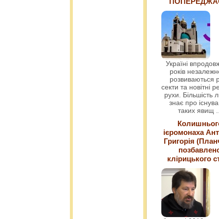
ПОПЕРЕДЖ
Україні впродовж
років незалежн
розвиваються р
секти та новітні ре
рухи. Більшість 
знає про існув
таких явищ
.
Колишньог
ієромонаха Ант
Григорія (План
позбавлен
клірицького с