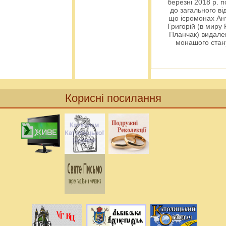
березні 2018 р. 
до загального ві
що ієромонах Ант
Григорій (в миру
Планчак) видален
монашого ста
Корисні посилання