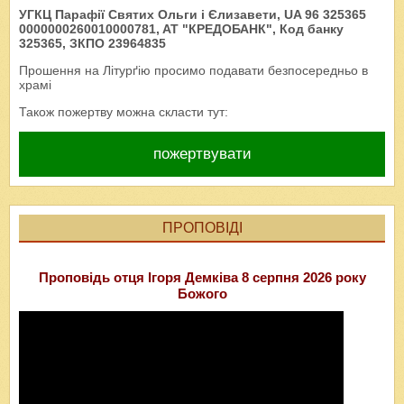
УГКЦ Парафії Святих Ольги і Єлизавети, UA 96 325365
0000000260010000781, AT "КРЕДОБАНК", Код банку
325365, ЗКПО 23964835
Прошення на Літурґію просимо подавати безпосередньо в
храмі
Також пожертву можна скласти тут:
пожертвувати
ПРОПОВІДІ
Проповідь отця Ігоря Демківа 8 серпня 2026 року
Божого