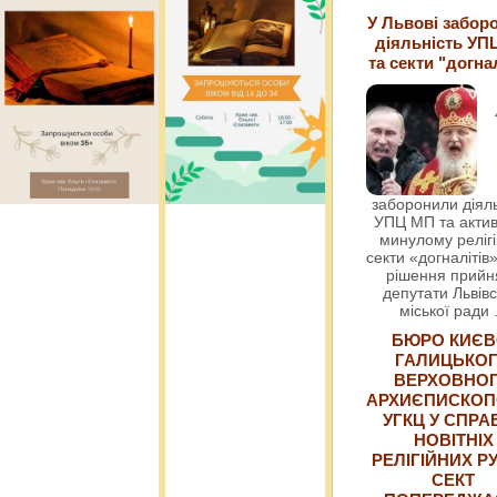
У Львові забор
діяльність УП
та секти "догна
заборонили діяль
УПЦ МП та актив
минулому релігі
секти «догналітів»
рішення прийн
депутати Львівс
міської ради
БЮРО КИЄВ
ГАЛИЦЬКО
ВЕРХОВНО
АРХИЄПИСКОП
УГКЦ У СПРА
НОВІТНІХ
РЕЛІГІЙНИХ РУ
СЕКТ