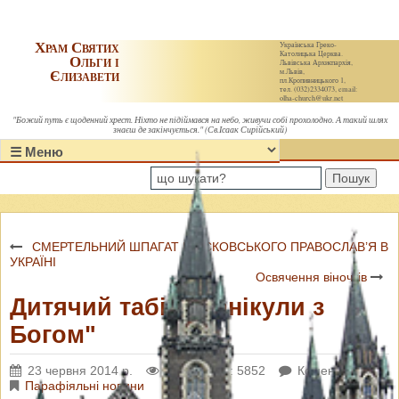
Храм Святих
Українська Греко-
Католицька Церква.
Ольги і
Львівська Архиєпархія,
Єлизавети
м.Львів,
пл.Кропивницького 1,
тел. (032)2334073, email:
olha-church@ukr.net
"Божий путь є щоденний хрест. Ніхто не підіймався на небо, живучи собі прохолодно. А такий шлях
знаєш де закінчується." (Св.Ісаак Сирійський)
Пошук
СМЕРТЕЛЬНИЙ ШПАГАТ МОСКОВСЬКОГО ПРАВОСЛАВ’Я В
УКРАЇНІ
Освячення віночків
Дитячий табір "Канікули з
Богом"
23 червня 2014 р.
Переглядів: 5852
Коментарі: 0
Парафіяльні новини