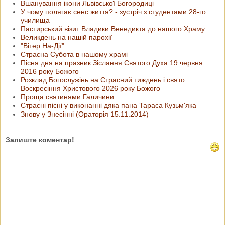
Вшанування ікони Львівської Богородиці
У чому полягає сенс життя? - зустріч з студентами 28-го
училища
Пастирський візит Владики Венедикта до нашого Храму
Великдень на нашій парохії
"Вітер На-Дії"
Страсна Субота в нашому храмі
Пісня дня на празник Зіслання Святого Духа 19 червня
2016 року Божого
Розклад Богослужінь на Страсний тиждень і свято
Воскресіння Христового 2026 року Божого
Проща святинями Галичини.
Страсні пісні у виконанні дяка пана Тараса Кузьм'яка
Знову у Знесінні (Ораторія 15.11.2014)
Залиште коментар!