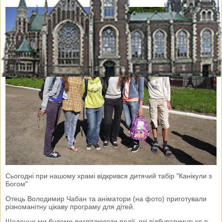
Сьогодні при нашому храмі відкрився дитячий табір "Канікули з
Богом"
Отець Володимир Чабан та аніматори (на фото) приготували
різноманітну цікаву програму для дітей.
Щоденно ми будемо висвітлювати події, які відбуватимуться в