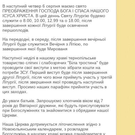
В наступний четвер 6 серпня маємо свято
ПРЕОБРАЖЕННЯ ГОСПОДА БОГА І СПАСА НАШОГО
ІСУСА ХРИСТА. В цей деннь Святу Літургію будемо
служити о 8.00, 10.00, 12.99 та о 18.00, після
завершення кожної Літургії буде освячення
першоплодів.
На передодні, в середу, після завершення вечірньої
Літургії буде служитися Вечірня з Літією, по
завершення якої буде Мированя
Наступної неділі в нашому храмі тернопільське
товариство сліпих і слабозрячих "Біла тростина" буде
проводити свої виступи з метою зібрати кошти на
потреби ЗСУ. Перший виступ буде після завершення
другої Літургії, після чого вони приймуть участь у третій
Літургії, після звершення якої проведуть наступний
виступ. Просимо наших парафіян прийняти участь в
цих заходах.
До уваги батьків. Запрошуємо хлопчиків віком від 7
років до Вівтарної дружини, які будуть прислуговувати
при Богослужіннях та знайомитися з обрядами нашої
Церкви.
Наша Церква дотримується літочислення згідно з
Новоюльянським календарем, з розкладом
Богослужінь в нашому храмі можна ознайомитися у