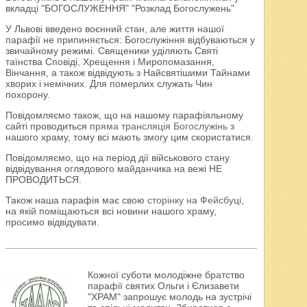
вкладці "БОГОСЛУЖЕННЯ" "Розклад Богослужень"
У Львові введено воєнний стан, але життя нашої
парафії не припиняється: Богослужіння відбуваються у
звичайному режимі. Священики уділяють Святі
таїнства Сповіді, Хрещення і Миропомазання,
Вінчання, а також відвідують з Найсвятішими Тайнами
хворих і немічних. Для померлих служать Чин
похорону.
Повідомляємо також, що на нашому парафіяльному
сайті проводиться
пряма трансляція Богослужінь
з
нашого храму, тому всі мають змогу цим скористатися.
Повідомляємо, що на період дії військового стану
відвідування оглядового майданчика на вежі НЕ
ПРОВОДИТЬСЯ.
Також наша парафія має свою
сторінку на Фейсбуці
,
на якій поміщаються всі новини нашого храму,
просимо відвідувати.
Кожної суботи молодіжне братство
парафії святих Ольги і Єлизавети
"ХРАМ" запрошує молодь на зустрічі