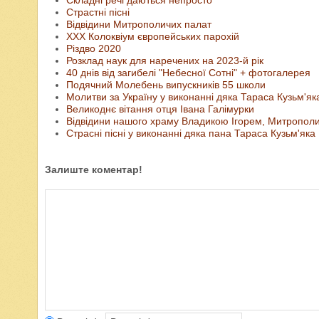
Складні речі даються непросто
Страстні пісні
Відвідини Митрополичих палат
ХХХ Колоквіум європейських парохій
Різдво 2020
Розклад наук для наречених на 2023-й рік
40 днів від загибелі "Небесної Сотні" + фотогалерея
Подячний Молебень випускників 55 школи
Молитви за Україну у виконанні дяка Тараса Кузьм'як
Великоднє вітання отця Івана Галімурки
Відвідини нашого храму Владикою Ігорем, Митрополи
Страсні пісні у виконанні дяка пана Тараса Кузьм'яка
Залиште коментар!