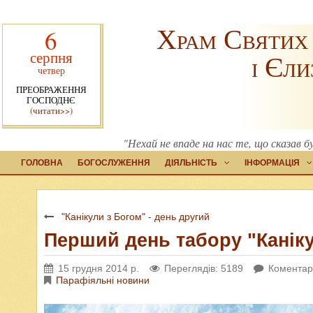
Храм Святих
6
серпня
і Єли
четвер
ПРЕОБРАЖЕННЯ
ГОСПОДНЄ
(читати>>)
"Нехай не впаде на нас те, що сказав бу
ГОЛОВНА
БОГОСЛУЖЕННЯ
ДІЯЛЬНІСТЬ
ІНФОРМАЦІЯ
"Канікули з Богом" - день другий
Перший день табору "Канік
15 грудня 2014 р.
Переглядів: 5189
Коментарі
Парафіяльні новини