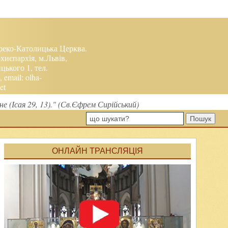
реко-Католицька Церква.
хиєпархія, м.Львів,
ького 1, тел.
, email:
olha-
et
не (Ісая 29, 13)." (Св.Єфрем Сирійський)
Пошук
ОНЛАЙН ТРАНСЛЯЦІЯ