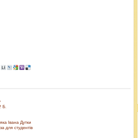
у
. Б.
яка Івана Дутки
иза для студентів