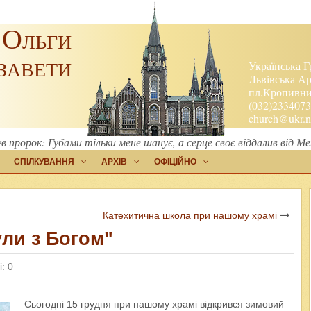
 Ольги
завети
Українська Г
Львівська Ар
пл.Кропивниц
(032)2334073
church@ukr.n
в пророк: Губами тільки мене шанує, а серце своє віддалив від Ме
СПІЛКУВАННЯ
АРХІВ
ОФІЦІЙНО
Катехитична школа при нашому храмі
ули з Богом"
: 0
Сьогодні 15 грудня при нашому храмі відкрився зимовий