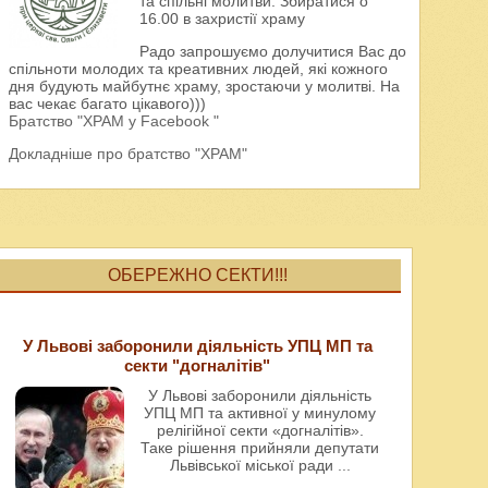
та спільні молитви. Збиратися о
16.00 в захристії храму
Радо запрошуємо долучитися Вас до
спільноти молодих та креативних людей, які кожного
дня будують майбутнє храму, зростаючи у молитві. На
вас чекає багато цікавого)))
Братство "ХРАМ у Facebook "
Докладніше про братство "ХРАМ"
ОБЕРЕЖНО СЕКТИ!!!
У Львові заборонили діяльність УПЦ МП та
секти "догналітів"
У Львові заборонили діяльність
УПЦ МП та активної у минулому
релігійної секти «догналітів».
Таке рішення прийняли депутати
Львівської міської ради
...