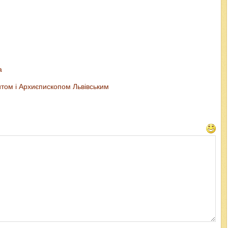
а
том і Архиєпископом Львівським