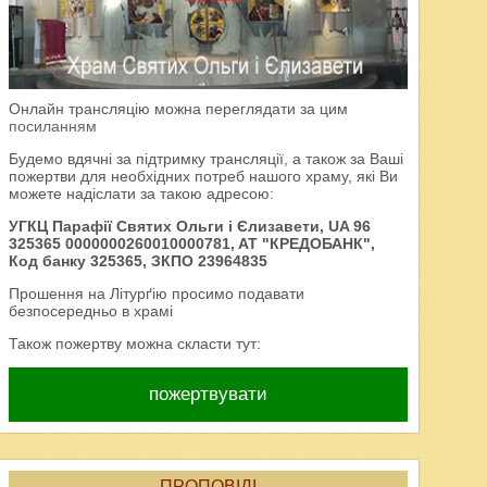
Онлайн трансляцію можна переглядати за цим
посиланням
Будемо вдячні за підтримку трансляції, а також за Ваші
пожертви для необхідних потреб нашого храму, які Ви
можете надіслати за такою адресою:
УГКЦ Парафії Святих Ольги і Єлизавети, UA 96
325365 0000000260010000781, AT "КРЕДОБАНК",
Код банку 325365, ЗКПО 23964835
Прошення на Літурґію просимо подавати
безпосередньо в храмі
Також пожертву можна скласти тут:
пожертвувати
ПРОПОВІДІ