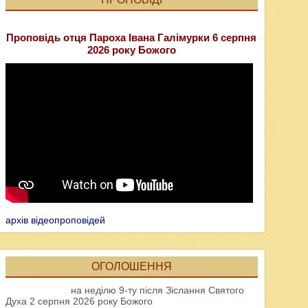
Проповідь отця Пароха Івана Галімурки 6 серпня
2026 року Божого
архів відеопроповідей
ОГОЛОШЕННЯ
на неділю 9-ту після Зіслання Святого
Духа 2 серпня 2026 року Божого