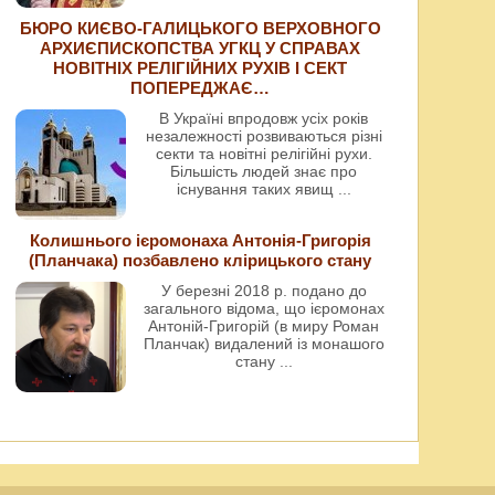
БЮРО КИЄВО-ГАЛИЦЬКОГО ВЕРХОВНОГО
АРХИЄПИСКОПСТВА УГКЦ У СПРАВАХ
НОВІТНІХ РЕЛІГІЙНИХ РУХІВ І СЕКТ
ПОПЕРЕДЖАЄ…
В Україні впродовж усіх років
незалежності розвиваються різні
секти та новітні релігійні рухи.
Більшість людей знає про
існування таких явищ
...
Колишнього ієромонаха Антонія-Григорія
(Планчака) позбавлено клірицького стану
У березні 2018 р. подано до
загального відома, що ієромонах
Антоній-Григорій (в миру Роман
Планчак) видалений із монашого
стану
...