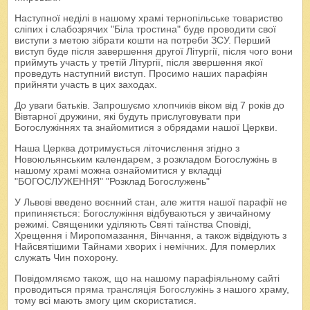
Наступної неділі в нашому храмі тернопільське товариство
сліпих і слабозрячих "Біла тростина" буде проводити свої
виступи з метою зібрати кошти на потреби ЗСУ. Перший
виступ буде після завершення другої Літургії, після чого вони
приймуть участь у третій Літургії, після звершення якої
проведуть наступний виступ. Просимо наших парафіян
прийняти участь в цих заходах.
До уваги батьків. Запрошуємо хлопчиків віком від 7 років до
Вівтарної дружини, які будуть прислуговувати при
Богослужіннях та знайомитися з обрядами нашої Церкви.
Наша Церква дотримується літочислення згідно з
Новоюльянським календарем, з розкладом Богослужінь в
нашому храмі можна ознайомитися у вкладці
"БОГОСЛУЖЕННЯ" "Розклад Богослужень"
У Львові введено воєнний стан, але життя нашої парафії не
припиняється: Богослужіння відбуваються у звичайному
режимі. Священики уділяють Святі таїнства Сповіді,
Хрещення і Миропомазання, Вінчання, а також відвідують з
Найсвятішими Тайнами хворих і немічних. Для померлих
служать Чин похорону.
Повідомляємо також, що на нашому парафіяльному сайті
проводиться
пряма трансляція Богослужінь
з нашого храму,
тому всі мають змогу цим скористатися.