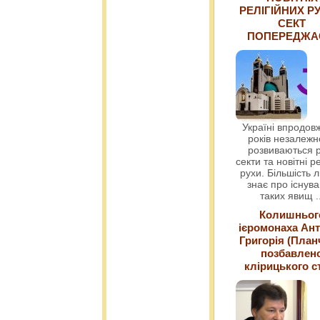
РЕЛІГІЙНИХ РУ
СЕКТ
ПОПЕРЕДЖ
Україні впродовж
років незалежн
розвиваються р
секти та новітні ре
рухи. Більшість 
знає про існув
таких явищ
.
Колишньог
ієромонаха Ант
Григорія (План
позбавлен
клірицького с