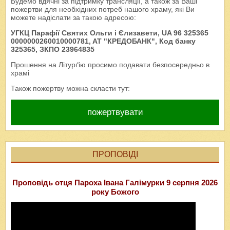
Будемо вдячні за підтримку трансляції, а також за Ваші
пожертви для необхідних потреб нашого храму, які Ви
можете надіслати за такою адресою:
УГКЦ Парафії Святих Ольги і Єлизавети, UA 96 325365
0000000260010000781, AT "КРЕДОБАНК", Код банку
325365, ЗКПО 23964835
Прошення на Літурґію просимо подавати безпосередньо в
храмі
Також пожертву можна скласти тут:
пожертвувати
ПРОПОВІДІ
Проповідь отця Пароха Івана Галімурки 9 серпня 2026
року Божого