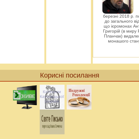
березні 2018 р. 
до загального ві
що ієромонах Ант
Григорій (в миру
Планчак) видален
монашого ста
Корисні посилання