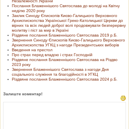
Незалежності України
Послання Блаженнішого Святослава до молоді на Квітну
неділю 2020 року
Заклик Синоду Єпископів Києво-Галицького Верховного
Архиєпископства Української Греко-Католицької Церкви до
вірних та всіх людей доброї волі продовжувати безперервну
молитву і піст за мир в Україні
Різдвяне послання Блаженнішого Святослава 2019 р.Б.
Звернення Синоду Єпископів Києво-Галицького Верховного
Архиєпископства УГКЦ з нагоди Президентських виборів
Введення на престол
Про страх перед владою і страх Господній
Різдвяне послання Блаженнішого Святослава на Різдво
2023 року
Звернення Блаженнішого Святослава з нагоди Дня
соціального служіння та благодійності в УГКЦ
Різдвяне послання Блаженнішого Святослава 2024 р.Б.
Залиште коментар!