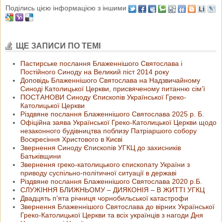
Поділись цією інформацією з іншими
ЩЕ ЗАПИСИ ПО ТЕМІ
Пастирське послання Блаженнішого Святослава і
Постійного Синоду на Великий піст 2014 року
Доповідь Блаженнішого Святослава на Надзвичайному
Синоді Католицької Церкви, присвяченому питанню сім’ї
ПОСТАНОВИ Синоду Єпископів Української Греко-
Католицької Церкви
Різдвяне послання Блаженнішого Святослава 2025 р. Б.
Офіційна заява Української Греко-Католицької Церкви щодо
незаконного будівництва поблизу Патріаршого собору
Воскресіння Христового в Києві
Звернення Синоду Єпископів УГКЦ до захисників
Батьківщини
Звернення греко-католицького єпископату України з
приводу суспільно-політичної ситуації в державі
Різдвяне послання Блаженнішого Святослава 2020 р.Б.
СЛУЖІННЯ БЛИЖНЬОМУ – ДИЯКОНІЯ – В ЖИТТІ УГКЦ
Двадцять п'ята річниця чорнобильської катастрофи
Звернення Блаженнішого Святослава до вірних Української
Греко-Католицької Церкви та всіх українців з нагоди Дня