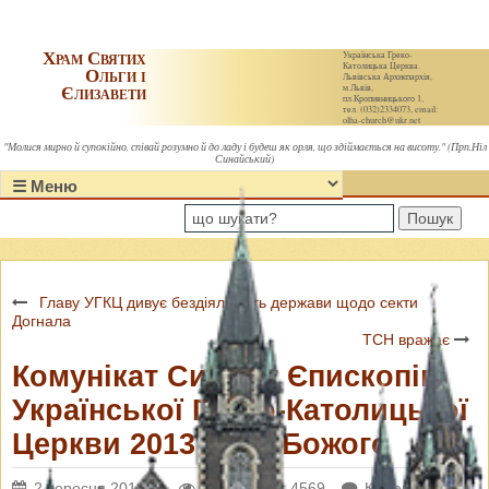
Храм Святих
Українська Греко-
Католицька Церква.
Ольги і
Львівська Архиєпархія,
Єлизавети
м.Львів,
пл.Кропивницького 1,
тел. (032)2334073, email:
olha-church@ukr.net
"Молися мирно й супокійно, співай розумно й до ладу і будеш як орля, що здіймається на висоту." (Прп.Ніл
Синайський)
Пошук
Главу УГКЦ дивує бездіяльність держави щодо секти
Догнала
ТСН вражає
Комунікат Синоду Єпископів
Української Греко-Католицької
Церкви 2013 року Божого
2 вересня 2013 р.
Переглядів: 4569
Коментарі: 0