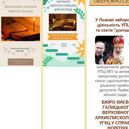
ОБЕРЕЖНО СЕК
У Львові забор
діяльність УП
та секти "догна
заборонили діяль
УПЦ МП та актив
минулому релігі
секти «догналітів»
рішення прийн
депутати Львівс
міської ради
БЮРО КИЄВ
ГАЛИЦЬКО
ВЕРХОВНО
АРХИЄПИСКОП
УГКЦ У СПРА
НОВІТНІХ