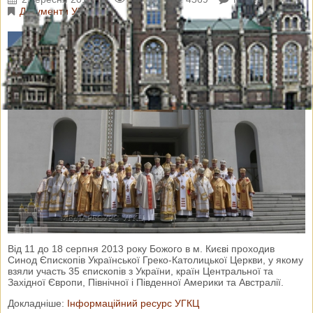
Документи УГКЦ
Від 11 до 18 cерпня 2013 року Божого в м. Києві проходив
Синод Єпископів Української Греко-Католицької Церкви, у якому
взяли участь 35 єпископів з України, країн Центральної та
Західної Європи, Пiвнiчної і Пiвденної Америки та Австралiї.
Докладніше:
Інформаційний ресурс УГКЦ