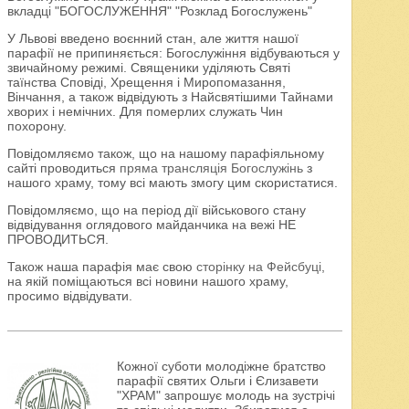
вкладці "БОГОСЛУЖЕННЯ" "Розклад Богослужень"
У Львові введено воєнний стан, але життя нашої
парафії не припиняється: Богослужіння відбуваються у
звичайному режимі. Священики уділяють Святі
таїнства Сповіді, Хрещення і Миропомазання,
Вінчання, а також відвідують з Найсвятішими Тайнами
хворих і немічних. Для померлих служать Чин
похорону.
Повідомляємо також, що на нашому парафіяльному
сайті проводиться
пряма трансляція Богослужінь
з
нашого храму, тому всі мають змогу цим скористатися.
Повідомляємо, що на період дії військового стану
відвідування оглядового майданчика на вежі НЕ
ПРОВОДИТЬСЯ.
Також наша парафія має свою
сторінку на Фейсбуці
,
на якій поміщаються всі новини нашого храму,
просимо відвідувати.
Кожної суботи молодіжне братство
парафії святих Ольги і Єлизавети
"ХРАМ" запрошує молодь на зустрічі