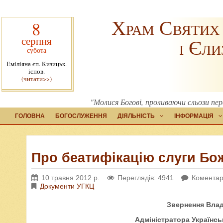
Храм Святих
8
серпня
і Єли
субота
Еміліяна єп. Кизицьк.
іспов.
(читати>>)
"Молися Богові, проливаючи сльози пе
ГОЛОВНА
БОГОСЛУЖЕННЯ
ДІЯЛЬНІСТЬ
ІНФОРМАЦІЯ
Про беатифікацію слуги Бож
10 травня 2012 р.
Переглядів: 4941
Коментарі
Документи УГКЦ
Звернення Влад
Адміністратора Українсь