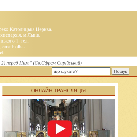
реко-Католицька Церква.
хиєпархія, м.Львів,
ького 1, тел.
, email:
olha-
et
 2) перед Ним." (Св.Єфрем Сирійський)
Пошук
ОНЛАЙН ТРАНСЛЯЦІЯ