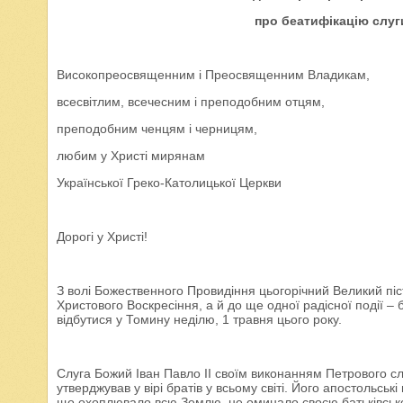
про беатифікацію слуг
Високопреосвященним і Преосвященним Владикам,
всесвітлим, всечесним і преподобним отцям,
преподобним ченцям і черницям,
любим у Христі мирянам
Української Греко-Католицької Церкви
Дорогі у Христі!
З волі Божественного Провидіння цьогорічний Великий піс
Христового Воскресіння, а й до ще одної радісної події – 
відбутися у Томину неділю, 1 травня цього року.
Слуга Божий Іван Павло II своїм виконанням Петрового сл
утверджував у вірі братів у всьому світі. Його апостольські
що охоплювало всю Землю, не оминало своєю батьківською 