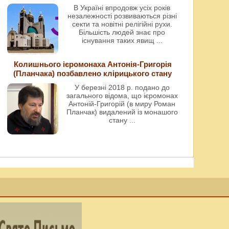
В Україні впродовж усіх років
незалежності розвиваються різні
секти та новітні релігійні рухи.
Більшість людей знає про
існування таких явищ
...
Колишнього ієромонаха Антонія-Григорія
(Планчака) позбавлено клірицького стану
У березні 2018 р. подано до
загального відома, що ієромонах
Антоній-Григорій (в миру Роман
Планчак) видалений із монашого
стану
...