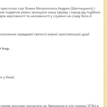
х престолах слуг Божих Митрополита Андрея (Шептицького) і
вним подвигом ревно захищали нашу Церкву і народ від подібних
дом жертовності та незламності у служінні на славу Бога й
сягнення правдивої святості кожної християнської душі!
+ Ігор,
о у Києві,
тирям доручаю прочитати це Звернення в усіх храмах УГКЦ в