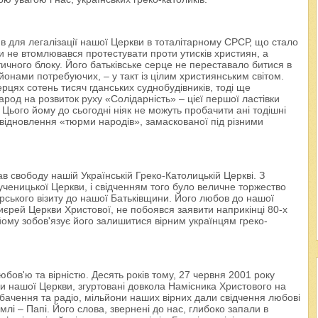
бив для легалізації нашої Церкви в тоталітарному СРСР, що стало
оли не втомлювався протестувати проти утисків християн, а
тичного блоку. Його батьківське серце не переставало битися в
ьйонами потребуючих, – у такт із цілим християнським світом.
рцях сотень тисяч гданських суднобудівників, тоді ще
арод на розвиток руху «Солідарність» – цієї першої ластівки
 Цього йому до сьогодні ніяк не можуть пробачити ані тодішні
 відновлення «тюрми народів», замаскованої під різними
в свободу нашій Українській Греко-Католицькій Церкві. З
еницької Церкви, і свідченням того було величне торжество
ирського візиту до нашої Батьківщини. Його любов до нашої
иєрей Церкви Христової, не побоявся заявити наприкінці 80-х
в йому зобов'язує його залишитися вірним українцям греко-
бов'ю та вірністю. Десять років тому, 27 червня 2001 року
ями нашої Церкви, згуртовані довкола Намісника Христового на
ебачення та радіо, мільйони наших вірних дали свідчення любові
млі – Папі. Його слова, звернені до нас, глибоко запали в