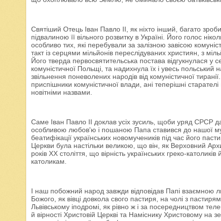
Святіший Отець Іван Павло II, як ніхто інший, багато зро
підвалиною її вільного розвитку в Україні. Його голос нік
особливо тих, які перебували за залізною завісою комуніс
такт із серцями мільйонів переслідуваних християн, з міл
Його тверда первосвятительська постава відгукнулася у се
комуністичної Польщі, та надихнула їх і увесь польський н
звільнення поневолених народів від комуністичної тиранії.
приспішники комуністичної влади, ані теперішні старателі
новітніми назвами.
Саме Іван Павло II доклав усіх зусиль, щоби уряд СРСР да
особливою любов'ю і пошаною Папа ставився до нашої муч
беатифікації українських новомучеників під час його паст
Церкви була настільки великою, що він, як Верховний Арх
років XX століття, що вірність українських греко-католикі
католикам.
І наш побожний народ завжди відповідав Папі взаємною лю
Божого, як вівці довкола свого пастиря, на чолі з пастир
Львівському іподромі, як рівно ж і за посередництвом тел
й вірності Христовій Церкві та Наміснику Христовому на зе