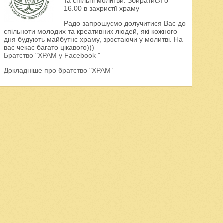
та спільні молитви. Збиратися о
16.00 в захристії храму
Радо запрошуємо долучитися Вас до
спільноти молодих та креативних людей, які кожного
дня будують майбутнє храму, зростаючи у молитві. На
вас чекає багато цікавого)))
Братство "ХРАМ у Facebook "
Докладніше про братство "ХРАМ"