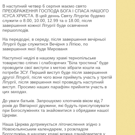
В наступний четвер 6 серпня маємо свято
ПРЕОБРАЖЕННЯ ГОСПОДА БОГА І СПАСА НАШОГО
ІСУСА ХРИСТА. В цей деннь Святу Літургію будемо
служити о 8.00, 10.00, 12.99 та о 18.00, після
завершення кожної Літургії буде освячення
першоплодів.
На передодні, в середу, після завершення вечірньої
Літургії буде служитися Вечірня з Літією, по
завершення якої буде Мированя
Наступної неділі в нашому храмі тернопільське
товариство сліпих і слабозрячих "Біла тростина" буде
проводити свої виступи з метою зібрати кошти на
потреби ЗСУ. Перший виступ буде після завершення
другої Літургії, після чого вони приймуть участь у третій
Літургії, після звершення якої проведуть наступний
виступ. Просимо наших парафіян прийняти участь в
цих заходах.
До уваги батьків. Запрошуємо хлопчиків віком від 7
років до Вівтарної дружини, які будуть прислуговувати
при Богослужіннях та знайомитися з обрядами нашої
Церкви.
Наша Церква дотримується літочислення згідно з
Новоюльянським календарем, з розкладом
Богослужінь в нашому храмі можна ознайомитися у