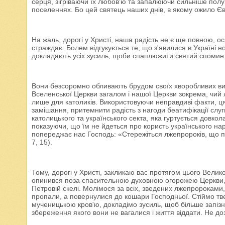
серця, зігріваючи їх любов'ю та запалюючи сильніше полум’я
поселеннях. Бо цей святець наших днів, в якому ожило Єва
На жаль, дорогі у Христі, наша радість не є ще повною, ос
страждає. Болем відгукується те, що з'явилися в Україні нов
докладають усіх зусиль, щоби спаплюжити святий спомин 
Вони безсоромно обливають брудом своїх хворобливих вига
Вселенської Церкви загалом і нашої Церкви зокрема, чий л
лише для католиків. Використовуючи неправдиві факти, ця
замішання, притемнити радість з нагоди беатифікації слуг
католицького та українського секта, яка гуртується довкол
показуючи, що їм не йдеться про користь українського на
попереджає нас Господь: «Стережіться лжепророків, що при
7, 15).
Тому, дорогі у Христі, закликаю вас протягом цього Велико
опинився поза спасительною духовною огорожею Церкви, щ
Петровій скелі. Молімося за всіх, зведених лжепророками
пропали, а повернулися до кошари Господньої. Стіймо тве
мученицькою кров'ю, докладімо зусиль, щоб більше запізн
збереження якого вони не вагалися і життя віддати. Не д