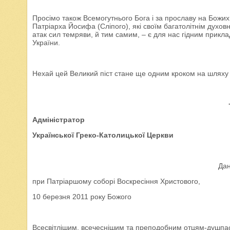
Просімо також Всемогутнього Бога і за прославу на Божи
Патріарха Йосифа (Сліпого), які своїм багатолітнім духо
атак сил темряви, й тим самим, – є для нас гідним прикла
України.
Нехай цей Великий піст стане ще одним кроком на шляху о
Адміністратор
Української Греко-Католицької Церкви
Дан
при Патріаршому соборі Воскресіння Христового,
10 березня 2011 року Божого
Всесвітлішим, всечеснішим та преподобним отцям-душпас