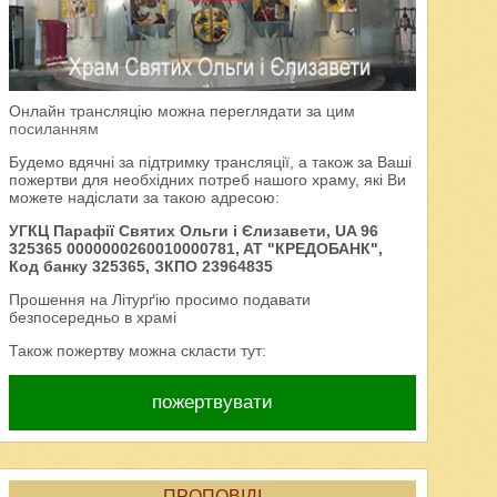
Онлайн трансляцію можна переглядати за цим
посиланням
Будемо вдячні за підтримку трансляції, а також за Ваші
пожертви для необхідних потреб нашого храму, які Ви
можете надіслати за такою адресою:
УГКЦ Парафії Святих Ольги і Єлизавети, UA 96
325365 0000000260010000781, AT "КРЕДОБАНК",
Код банку 325365, ЗКПО 23964835
Прошення на Літурґію просимо подавати
безпосередньо в храмі
Також пожертву можна скласти тут:
пожертвувати
ПРОПОВІДІ