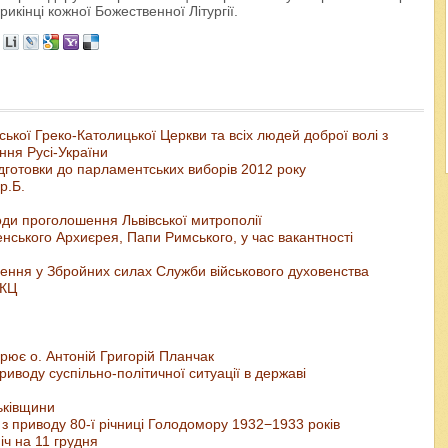
икінці кожної Божественної Літургії.
кої Греко-Католицької Церкви та всіх людей доброї волі з
ння Русі-України
дготовки до парламентських виборів 2012 року
р.Б.
ди проголошення Львівської митрополії
ського Архиєрея, Папи Римського, у час вакантності
ення у Збройних силах Служби військового духовенства
ГКЦ
ирює о. Антоній Григорій Планчак
иводу суспільно-політичної ситуації в державі
ьківщини
 приводу 80-ї річниці Голодомору 1932−1933 років
іч на 11 грудня