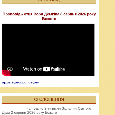
Проповідь отця Ігоря Демківа 8 серпня 2026 року
Божого
архів відеопроповідей
ОГОЛОШЕННЯ
на неділю 9-ту після Зіслання Святого
Духа 2 серпня 2026 року Божого