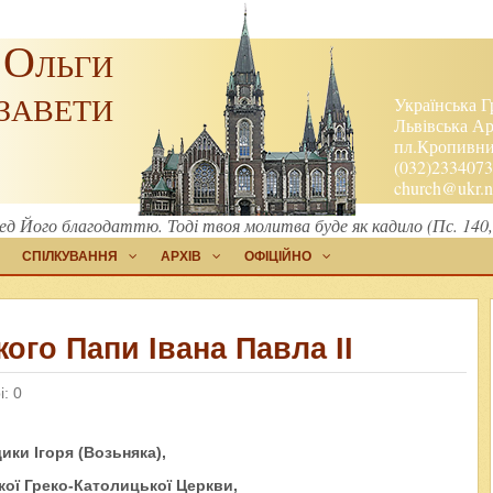
 Ольги
завети
Українська Г
Львівська Ар
пл.Кропивниц
(032)2334073
church@ukr.n
ред Його благодаттю. Тоді твоя молитва буде як кадило (Пс. 140,
СПІЛКУВАННЯ
АРХІВ
ОФІЦІЙНО
ого Папи Івана Павла II
: 0
ики Ігоря (Возьняка),
кої Греко-Католицької Церкви,