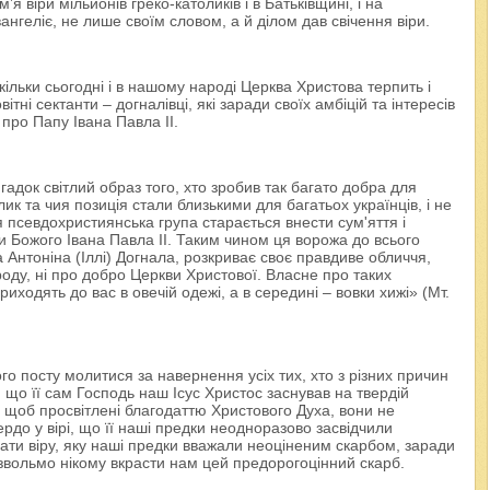
 віри мільйонів греко-католиків і в Батьківщині, і на
нгеліє, не лише своїм словом, а й ділом дав свічення віри.
кільки сьогодні і в нашому народі Церква Христова терпить і
ітні сектанти – догналівці, які заради своїх амбіцій та інтересів
про Папу Івана Павла II.
док світлий образ того, хто зробив так багато добра для
ик та чия позиція стали близькими для багатьох українців, і не
 псевдохристиянська група старається внести сум'яття і
и Божого Івана Павла II. Таким чином ця ворожа до всього
а Антоніна (Іллі) Догнала, розкриває своє правдиве обличчя,
роду, ні про добро Церкви Христової. Власне про таких
ходять до вас в овечій одежі, а в середині – вовки хижі» (Мт.
го посту молитися за навернення усіх тих, хто з різних причин
о її сам Господь наш Ісус Христос заснував на твердій
, щоб просвітлені благодаттю Христового Духа, вони не
рдо у вірі, що її наші предки неодноразово засвідчили
ати віру, яку наші предки вважали неоціненим скарбом, заради
озвольмо нікому вкрасти нам цей предорогоцінний скарб.