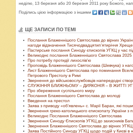
неділю, 13 березня або 20 березня 2011 року Божого, напр
Поділись цією інформацією з іншими
ЩЕ ЗАПИСИ ПО ТЕМІ
Послання Блаженнішого Святослава до вірних Українсь
нагоди відзначення Тисячодвадцятип’ятиріччя Хреще
Пастирське послання Синоду єпископів УГКЦ у час пі
Великоднє послання Блаженнішого Святослава 2025 
Про потребу протидії лихослів'ю
Проповідь Блаженнішого Святослава (Шевчука) з наго
Лист Блаженнішого Святослава про поминання Вселен
Петрового Престолу в Римі
Звернення до військовослужбовців напередодні створ
СЛУЖІННЯ БЛИЖНЬОМУ – ДИЯКОНІЯ – В ЖИТТІ У
Про збереження суспільного миру
Послання Блаженнішого Святослава до молоді
Введення на престол
Заява з приводу «об’явлень» с. Марії Баран, які пош
Звернення греко-католицького єпископату України з пр
Великоднє Послання Блаженнішого Святослава
Звернення Синоду Єпископів УГКЦ до захисників Бат
Звернення Блаженнішого Святослава до вірних УГКЦ з
Заява Постійного Синоду УГКЦ щодо подій у Києві в н