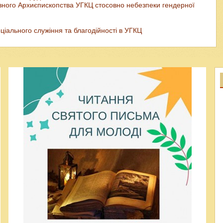
ного Архиєпископства УГКЦ стосовно небезпеки гендерної
іального служіння та благодійності в УГКЦ