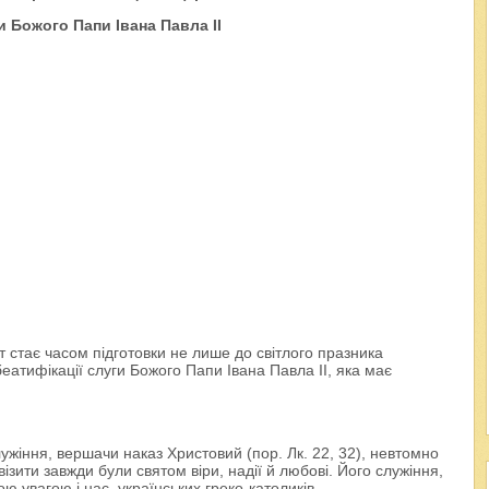
и Божого Папи Івана Павла II
т стає часом підготовки не лише до світлого празника
беатифікації слуги Божого Папи Івана Павла II, яка має
ужіння, вершачи наказ Христовий (пор. Лк. 22, 32), невтомно
 візити завжди були святом віри, надії й любові. Його служіння,
увагою і нас, українських греко-католиків.