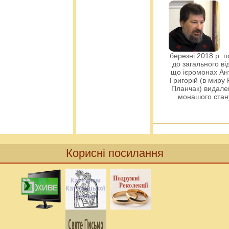
березні 2018 р. 
до загального ві
що ієромонах Ант
Григорій (в миру
Планчак) видален
монашого ста
Корисні посилання