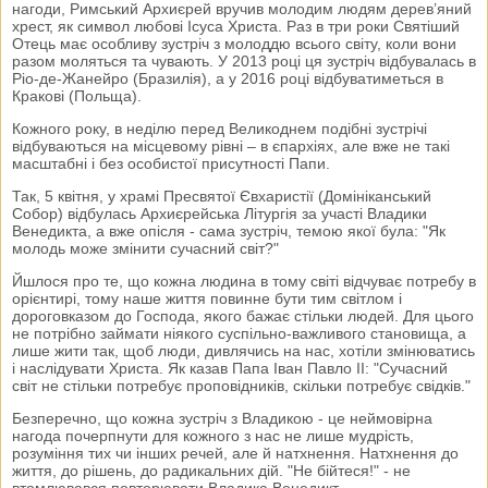
нагоди, Римський Архиєрей вручив молодим людям дерев’яний
хрест, як символ любові Ісуса Христа. Раз в три роки Святіший
Отець має особливу зустріч з молоддю всього світу, коли вони
разом моляться та чувають. У 2013 році ця зустріч відбувалась в
Ріо-де-Жанейро (Бразилія), а у 2016 році відбуватиметься в
Кракові (Польща).
Кожного року, в неділю перед Великоднем подібні зустрічі
відбуваються на місцевому рівні – в єпархіях, але вже не такі
масштабні і без особистої присутності Папи.
Так, 5 квітня, у храмі Пресвятої Євхаристії (Домініканський
Собор) відбулась Архиєрейська Літургія за участі Владики
Венедикта, а вже опісля - сама зустріч, темою якої була: "Як
молодь може змінити сучасний світ?"
Йшлося про те, що кожна людина в тому світі відчуває потребу в
орієнтирі, тому наше життя повинне бути тим світлом і
дороговказом до Господа, якого бажає стільки людей. Для цього
не потрібно займати ніякого суспільно-важливого становища, а
лише жити так, щоб люди, дивлячись на нас, хотіли змінюватись
і наслідувати Христа. Як казав Папа Іван Павло ІІ: "Сучасний
світ не стільки потребує проповідників, скільки потребує свідків."
Безперечно, що кожна зустріч з Владикою - це неймовірна
нагода почерпнути для кожного з нас не лише мудрість,
розуміння тих чи інших речей, але й натхнення. Натхнення до
життя, до рішень, до радикальних дій. "Не бійтеся!" - не
втомлювався повторювати Владика Венедикт.