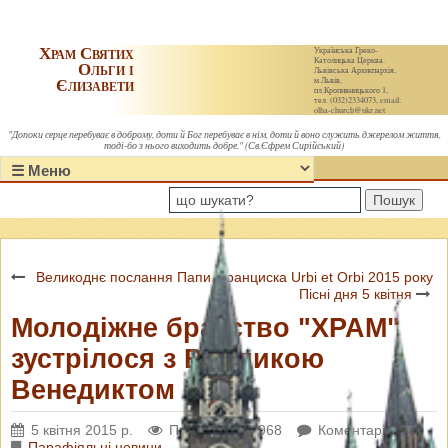
Храм Святих
Українська Греко-
Католицька Церква.
Ольги і
Львівська Архиєпархія,
Єлизавети
м.Львів,
пл.Кропивницького 1,
тел. (032)2334073, email:
olha-church@ukr.net
"Допоки серце перебуває в доброму, доти й Бог перебуває в нім, доти й воно служить джерелом життя,
тоді-бо з нього виходить добре." (Св.Єфрем Сирійський)
Пошук
Великоднє послання Папи Франциска Urbi et Orbi 2015 року
Пісні дня 5 квітня
Молодіжне братство "ХРАМ"
зустрілося з Владикою
Венедиктом
5 квітня 2015 р.
Переглядів: 4968
Коментарі: 0
Парафіяльні новини