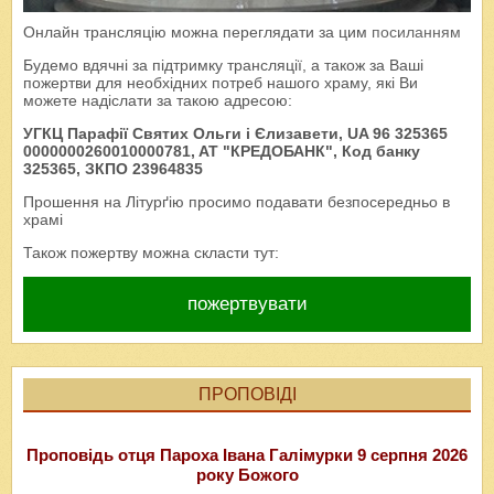
Онлайн трансляцію можна переглядати за цим
посиланням
Будемо вдячні за підтримку трансляції, а також за Ваші
пожертви для необхідних потреб нашого храму, які Ви
можете надіслати за такою адресою:
УГКЦ Парафії Святих Ольги і Єлизавети, UA 96 325365
0000000260010000781, AT "КРЕДОБАНК", Код банку
325365, ЗКПО 23964835
Прошення на Літурґію просимо подавати безпосередньо в
храмі
Також пожертву можна скласти тут:
пожертвувати
ПРОПОВІДІ
Проповідь отця Пароха Івана Галімурки 9 серпня 2026
року Божого