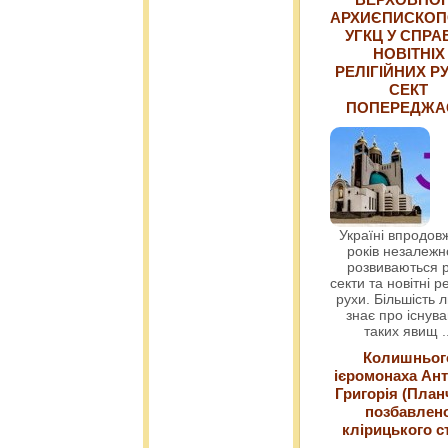
АРХИЄПИСКОП
УГКЦ У СПРА
НОВІТНІХ
РЕЛІГІЙНИХ РУ
СЕКТ
ПОПЕРЕДЖ
Україні впродовж
років незалежн
розвиваються р
секти та новітні ре
рухи. Більшість 
знає про існув
таких явищ
.
Колишньог
ієромонаха Ант
Григорія (План
позбавлен
клірицького с