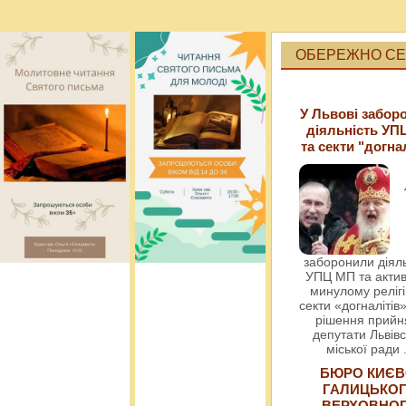
ОБЕРЕЖНО СЕК
У Львові забор
діяльність УП
та секти "догна
заборонили діяль
УПЦ МП та актив
минулому релігі
секти «догналітів»
рішення прийн
депутати Львівс
міської ради
БЮРО КИЄВ
ГАЛИЦЬКО
ВЕРХОВНО