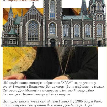
Цієї неділі наше молодіжне братство "ХРАМ" взяло участь у
зустрічі молоді з Владикою Венедиктом. Вона відбулася в межах
Світового Дня Молоді на місцевому рівні, який традиційно
Католицька Церква святкує у Квітну неділю.
Цю подію започаткував святий Іван Павло ІІ у 1985 році в Римі,
проголошуючи святкування Всесвітніх Днів Молоді. З цієї