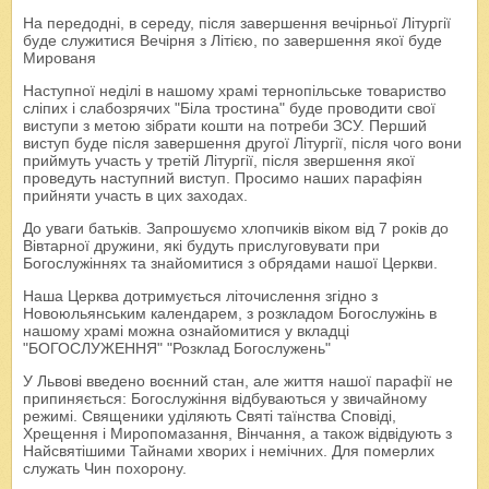
На передодні, в середу, після завершення вечірньої Літургії
буде служитися Вечірня з Літією, по завершення якої буде
Мированя
Наступної неділі в нашому храмі тернопільське товариство
сліпих і слабозрячих "Біла тростина" буде проводити свої
виступи з метою зібрати кошти на потреби ЗСУ. Перший
виступ буде після завершення другої Літургії, після чого вони
приймуть участь у третій Літургії, після звершення якої
проведуть наступний виступ. Просимо наших парафіян
прийняти участь в цих заходах.
До уваги батьків. Запрошуємо хлопчиків віком від 7 років до
Вівтарної дружини, які будуть прислуговувати при
Богослужіннях та знайомитися з обрядами нашої Церкви.
Наша Церква дотримується літочислення згідно з
Новоюльянським календарем, з розкладом Богослужінь в
нашому храмі можна ознайомитися у вкладці
"БОГОСЛУЖЕННЯ" "Розклад Богослужень"
У Львові введено воєнний стан, але життя нашої парафії не
припиняється: Богослужіння відбуваються у звичайному
режимі. Священики уділяють Святі таїнства Сповіді,
Хрещення і Миропомазання, Вінчання, а також відвідують з
Найсвятішими Тайнами хворих і немічних. Для померлих
служать Чин похорону.