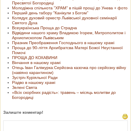
Пресвятої Богородиці
Молодіжна спільнота "ХРАМ" в пішій прощі до Унева + фото
Перший день табору "Канікули з Богом"
Колядує духовий оркестр Львівської духовної семінарії
Святого Духа
Всеукраїнська Проща до Страдча
Відвідини нашого храму Владикою Ігорем, Митрополитом і
Архиєпископом Львівським
Празник Преображення Господнього в нашому храмі
Проща до 90-ліття Архибратсва Матері Божої Неустанної
Помочі
ПРОЩА ДО КОХАВИНИ
Вінчання в нашому храмі
Отець Іван Галімурка:Серйозна казочка про серйозну війну
(навіяно карантином)
Зустріч Куріяльної Ради
Різдво в нашому храмі
Зелені Свята
«Всіх скорбних радість»: травень – місяць молитви до
Богородиці
Залиште коментар!