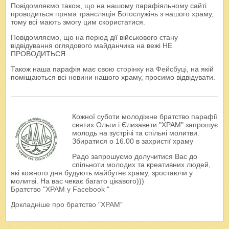
Повідомляємо також, що на нашому парафіяльному сайті
проводиться
пряма трансляція Богослужінь
з нашого храму,
тому всі мають змогу цим скористатися.
Повідомляємо, що на період дії військового стану
відвідування оглядового майданчика на вежі НЕ
ПРОВОДИТЬСЯ.
Також наша парафія має свою
сторінку на Фейсбуці
, на якій
поміщаються всі новини нашого храму, просимо відвідувати.
Кожної суботи молодіжне братство парафії
святих Ольги і Єлизавети "ХРАМ" запрошує
молодь на зустрічі та спільні молитви.
Збиратися о 16.00 в захристії храму
Радо запрошуємо долучитися Вас до
спільноти молодих та креативних людей,
які кожного дня будують майбутнє храму, зростаючи у
молитві. На вас чекає багато цікавого)))
Братство "ХРАМ у Facebook "
Докладніше про братство "ХРАМ"