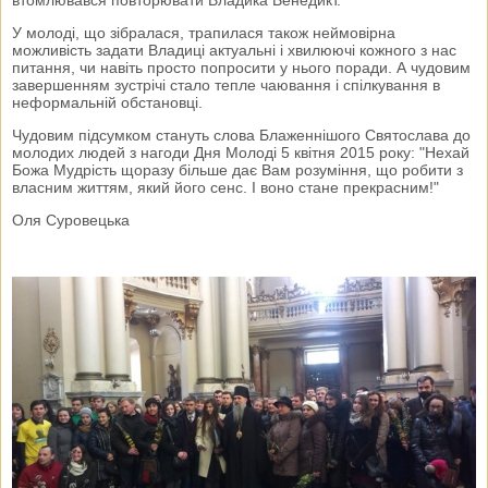
У молоді, що зібралася, трапилася також неймовірна
можливість задати Владиці актуальні і хвилюючі кожного з нас
питання, чи навіть просто попросити у нього поради. А чудовим
завершенням зустрічі стало тепле чаювання і спілкування в
неформальній обстановці.
Чудовим підсумком стануть слова Блаженнішого Святослава до
молодих людей з нагоди Дня Молоді 5 квітня 2015 року: "Нехай
Божа Мудрість щоразу більше дає Вам розуміння, що робити з
власним життям, який його сенс. І воно стане прекрасним!"
Оля Суровецька