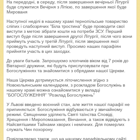
На передодні, в середу, після завершення вечірньої Літургії
буде служитися Вечірня з Літією, по завершення якої буде
Мированя
Наступної неділі в нашому храмі тернопільське товариство
сліпих і слабозрячих "Біла тростина" буде проводити свої
виступи з метою зібрати кошти на потреби ЗСУ. Перший
виступ буде після завершення другої Літургії, після чого вони
приймуть участь у третій Літургії, після звершення якої
проведуть наступний виступ. Просимо наших парафіян
прийняти участь в цих заходах.
До уваги батьків. Запрошуємо хлопчиків віком від 7 років до
Вівтарної дружини, які будуть прислуговувати при
Богослужіннях та знайомитися з обрядами нашої Церкви.
Наша Церква дотримується літочислення згідно з
Новоюльянським календарем, з розкладом Богослужінь в
нашому храмі можна ознайомитися у вкладці
"БОГОСЛУЖЕННЯ" "Розклад Богослужень"
У Львові введено воєнний стан, але життя нашої парафії не
припиняється: Богослужіння відбуваються у звичайному
режимі. Священики уділяють Святі таїнства Сповіді,
Хрещення і Миропомазання, Вінчання, а також відвідують з
Найсвятішими Тайнами хворих і немічних. Для померлих
служать Чин похорону.
Повідомляємо також, що на нашому парафіяльному сайті