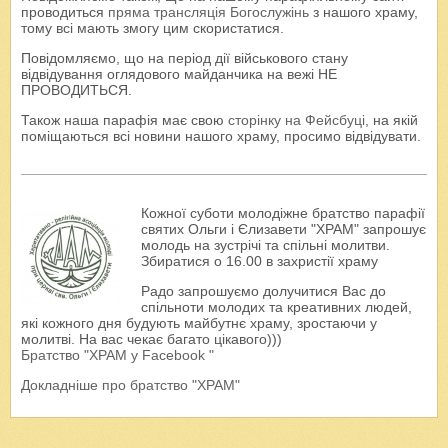
проводиться
пряма трансляція Богослужінь
з нашого храму,
тому всі мають змогу цим скористатися.
Повідомляємо, що на період дії військового стану
відвідування оглядового майданчика на вежі НЕ
ПРОВОДИТЬСЯ.
Також наша парафія має свою
сторінку на Фейсбуці
, на якій
поміщаються всі новини нашого храму, просимо відвідувати.
Кожної суботи молодіжне братство парафії
святих Ольги і Єлизавети "ХРАМ" запрошує
молодь на зустрічі та спільні молитви.
Збиратися о 16.00 в захристії храму
Радо запрошуємо долучитися Вас до
спільноти молодих та креативних людей,
які кожного дня будують майбутнє храму, зростаючи у
молитві. На вас чекає багато цікавого)))
Братство "ХРАМ у Facebook "
Докладніше про братство "ХРАМ"