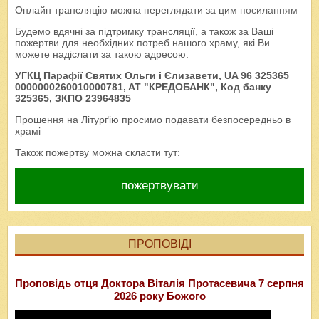
Онлайн трансляцію можна переглядати за цим
посиланням
Будемо вдячні за підтримку трансляції, а також за Ваші
пожертви для необхідних потреб нашого храму, які Ви
можете надіслати за такою адресою:
УГКЦ Парафії Святих Ольги і Єлизавети, UA 96 325365
0000000260010000781, AT "КРЕДОБАНК", Код банку
325365, ЗКПО 23964835
Прошення на Літурґію просимо подавати безпосередньо в
храмі
Також пожертву можна скласти тут:
пожертвувати
ПРОПОВІДІ
Проповідь отця Доктора Віталія Протасевича 7 серпня
2026 року Божого