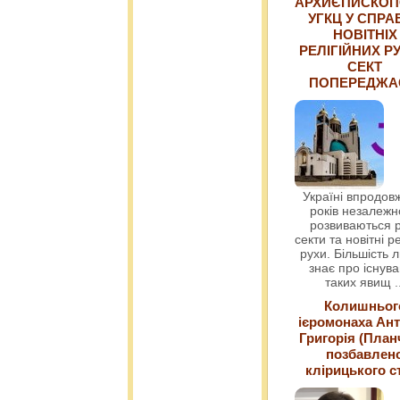
АРХИЄПИСКОП
УГКЦ У СПРА
НОВІТНІХ
РЕЛІГІЙНИХ РУ
СЕКТ
ПОПЕРЕДЖ
Україні впродовж
років незалежн
розвиваються р
секти та новітні ре
рухи. Більшість 
знає про існув
таких явищ
.
Колишньог
ієромонаха Ант
Григорія (План
позбавлен
клірицького с