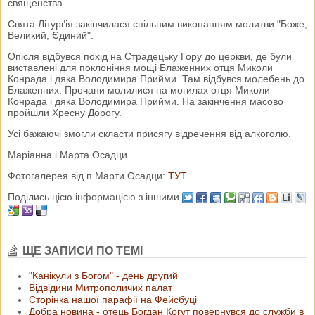
священства.
Свята Літурґія закінчилася спільним виконанням молитви "Боже,
Великий, Єдиний".
Опісля відбувся похід на Страдецьку Гору до церкви, де були
виставлені для поклоніння мощі Блаженних отця Миколи
Конрада і дяка Володимира Прийми. Там відбувся молебень до
Блаженних. Прочани молилися на могилах отця Миколи
Конрада і дяка Володимира Прийми. На закінчення масово
пройшли Хресну Дорогу.
Усі бажаючі змогли скласти присягу відречення від алкоголю.
Маріанна і Марта Осадци
Фотогалерея від п.Марти Осадци:
ТУТ
Поділись цією інформацією з іншими
ЩЕ ЗАПИСИ ПО ТЕМІ
"Канікули з Богом" - день другий
Відвідини Митрополичих палат
Сторінка нашої парафії на Фейсбуці
Добра новина - отець Богдан Когут повернувся до служби в