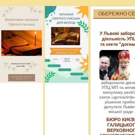
ОБЕРЕЖНО СЕК
У Львові забор
діяльність УП
та секти "догна
заборонили діяль
УПЦ МП та актив
минулому релігі
секти «догналітів»
рішення прийн
депутати Львівс
міської ради
БЮРО КИЄВ
ГАЛИЦЬКО
ВЕРХОВНО