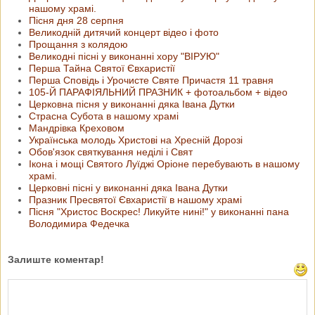
нашому храмі.
Пісня дня 28 серпня
Великодній дитячий концерт відео і фото
Прощання з колядою
Великодні пісні у виконанні хору "ВІРУЮ"
Перша Тайна Святої Євхаристії
Перша Сповідь і Урочисте Святе Причастя 11 травня
105-Й ПАРАФІЯЛЬНИЙ ПРАЗНИК + фотоальбом + відео
Церковна пісня у виконанні дяка Івана Дутки
Страсна Субота в нашому храмі
Мандрівка Креховом
Українська молодь Христові на Хресній Дорозі
Обов'язок святкування неділі і Свят
Ікона і мощі Святого Луїджі Оріоне перебувають в нашому
храмі.
Церковні пісні у виконанні дяка Івана Дутки
Празник Пресвятої Євхаристії в нашому храмі
Пісня "Христос Воскрес! Ликуйте нині!" у виконанні пана
Володимира Федечка
Залиште коментар!