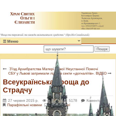
Храм Святих
Українська Греко-
Католицька Церква.
Ольги і
Львівська Архиєпархія,
Єлизавети
м.Львів,
пл.Кропивницького 1,
тел. (032)2334073, email:
olha-church@ukr.net
"Якщо ти терплячий, то завжди молитимешся з радістю." (Прп.Ніл Синайський)
Пошук
З’їзд Архибратства Матері Божої Неустанної Помочі
СБУ у Львові затримали лідерів секти «догналітів». ВІДЕО
Всеукраїнська проща до
Страдчу
27 червня 2015 р.
Переглядів: 5178
Коментарі: 0
Парафіяльні новини
Фотогалереї