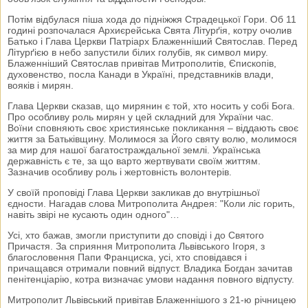
Потім відбулася піша хода до підніжжя Страдецької Гори. Об 11
годині розпочалася Архиєрейська Свята Літурґія, котру очолив
Батько і Глава Церкви Патріарх Блаженніший Святослав. Перед
Літурґією в небо запустили білих голубів, як символ миру.
Блаженніший Святослав привітав Митрополитів, Єпископів,
духовенство, посла Канади в Україні, представників влади,
вояків і мирян.
Глава Церкви сказав, що мирянин є той, хто носить у собі Бога.
Про особливу роль мирян у цей складний для України час.
Воїни сповняють своє християнське покликання – віддають своє
життя за Батьківщину. Молимося за Його святу волю, молимося
за мир для нашої багатостраждальної землі. Українська
державність є те, за що варто жертвувати своїм життям.
Зазначив особливу роль і жертовність волонтерів.
У своїй проповіді Глава Церкви закликав до внутрішньої
єдности. Нагадав слова Митрополита Андрея: "Коли ліс горить,
навіть звірі не кусають один одного"…
Усі, хто бажав, змогли приступити до сповіді і до Святого
Причастя. За сприяння Митрополита Львівського Ігоря, з
благословення Папи Франциска, усі, хто сповідався і
причащався отримали повний відпуст. Владика Богдан зачитав
пенітенціарію, котра визначає умови надання повного відпусту.
Митрополит Львівський привітав Блаженнішого з 21-ю річницею