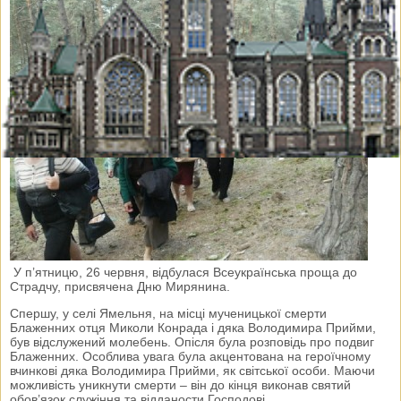
У п’ятницю, 26 червня, відбулася Всеукраїнська проща до
Страдчу, присвячена Дню Мирянина.
Спершу, у селі Ямельня, на місці мученицької смерти
Блаженних отця Миколи Конрада і дяка Володимира Прийми,
був відслужений молебень. Опісля була розповідь про подвиг
Блаженних. Особлива увага була акцентована на героїчному
вчинкові дяка Володимира Прийми, як світської особи. Маючи
можливість уникнути смерти – він до кінця виконав святий
обов’язок служіння та відданости Господові.