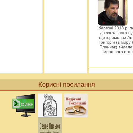
березні 2018 р. 
до загального ві
що ієромонах Ант
Григорій (в миру
Планчак) видален
монашого ста
Корисні посилання