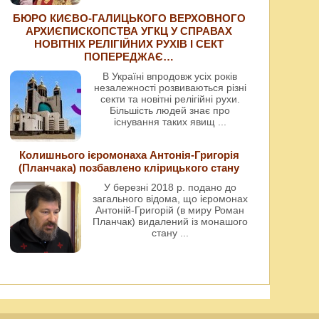
БЮРО КИЄВО-ГАЛИЦЬКОГО ВЕРХОВНОГО
АРХИЄПИСКОПСТВА УГКЦ У СПРАВАХ
НОВІТНІХ РЕЛІГІЙНИХ РУХІВ І СЕКТ
ПОПЕРЕДЖАЄ…
В Україні впродовж усіх років
незалежності розвиваються різні
секти та новітні релігійні рухи.
Більшість людей знає про
існування таких явищ
...
Колишнього ієромонаха Антонія-Григорія
(Планчака) позбавлено клірицького стану
У березні 2018 р. подано до
загального відома, що ієромонах
Антоній-Григорій (в миру Роман
Планчак) видалений із монашого
стану
...