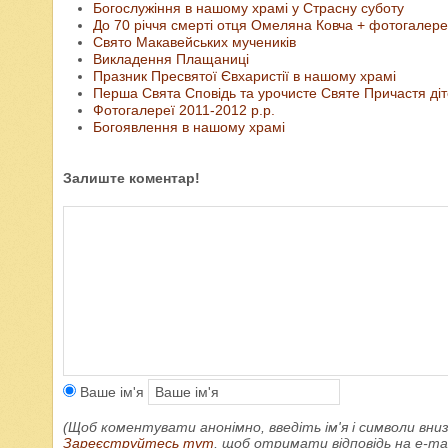
Богослужіння в нашому храмі у Страсну суботу
До 70 річчя смерті отця Омеляна Ковча + фотогалер
Свято Макавейських мучеників
Викладення Плащаниці
Празник Пресвятої Євхаристії в нашому храмі
Перша Свята Сповідь та урочисте Святе Причастя ді
Фотогалереї 2011-2012 р.р.
Богоявлення в нашому храмі
Залиште коментар!
Ваше ім'я
(Щоб коментувати анонімно, введіть ім'я і символи вниз
Зареєструйтесь тут
, щоб отримати відповідь на e-m