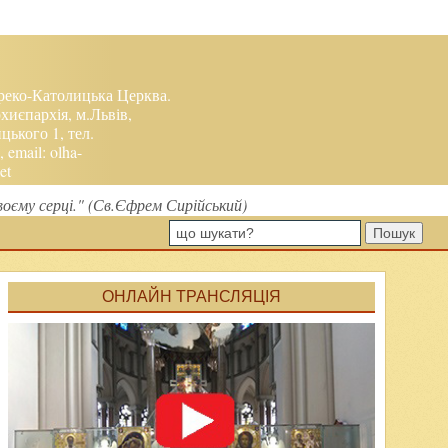
реко-Католицька Церква.
хиєпархія, м.Львів,
ького 1, тел.
, email:
olha-
et
воєму серці." (Св.Єфрем Сирійський)
Пошук
ОНЛАЙН ТРАНСЛЯЦІЯ