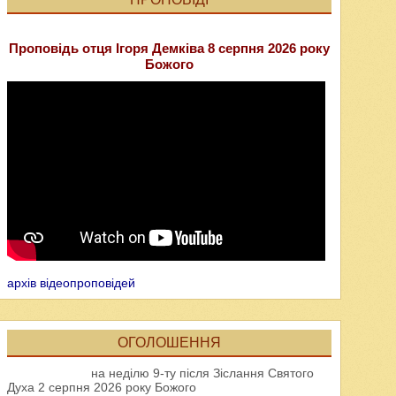
Проповідь отця Ігоря Демківа 8 серпня 2026 року
Божого
архів відеопроповідей
ОГОЛОШЕННЯ
на неділю 9-ту після Зіслання Святого
Духа 2 серпня 2026 року Божого