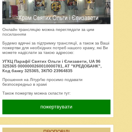
Онлайн трансляцію можна переглядати за цим
посиланням
Будемо вдячні за підтримку трансляції, а також за Ваші
пожертви для необхідних потреб нашого храму, які Ви
можете надіслати за такою адресою:
УГКЦ Парафії Святих Ольги і Єлизавети, UA 96
325365 0000000260010000781, AT "КРЕДОБАНК",
Код банку 325365, ЗКПО 23964835
Прошення на Літурґію просимо подавати
безпосередньо в храмі
Також пожертву можна скласти тут:
пожертвувати
ПРОПОВІДІ