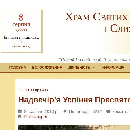
Храм Святих
8
серпня
і Єли
субота
Еміліяна єп. Кизицьк.
іспов.
(читати>>)
"Шукай Господа, любий, усіма силам
ГОЛОВНА
БОГОСЛУЖЕННЯ
ДІЯЛЬНІСТЬ
ІНФОРМАЦІЯ
ТСН вражає
Надвечір'я Успіння Пресвят
28 серпня 2013 р.
Переглядів: 5212
Коментар
Фотогалереї