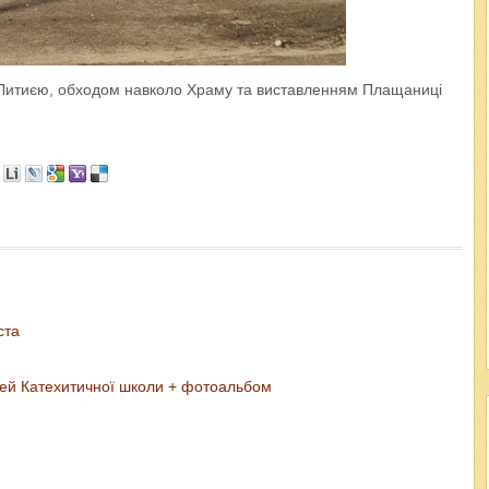
з Литиєю, обходом навколо Храму та виставленням Плащаниці
ста
тей Катехитичної школи + фотоальбом