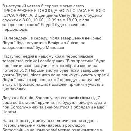
В наступний четвер 6 серпня маємо свято
ПРЕОБРАЖЕННЯ ГОСПОДА БОГА І СПАСА НАШОГО
ІСУСА ХРИСТА. В цей деннь Святу Літургію будемо
служити о 8.00, 10.00, 12.99 та о 18.00, після
завершення кожної Літургії буде освячення
першоплодів.
На передодні, в середу, після завершення вечірньої
Літургії буде служитися Вечірня з Літією, по
завершення якої буде Мированя
Наступної неділі в нашому храмі тернопільське
товариство сліпих і слабозрячих "Біла тростина" буде
проводити свої виступи з метою зібрати кошти на
потреби ЗСУ. Перший виступ буде після завершення
другої Літургії, після чого вони приймуть участь у третій
Літургії, після звершення якої проведуть наступний
виступ. Просимо наших парафіян прийняти участь в
цих заходах.
До уваги батьків. Запрошуємо хлопчиків віком від 7
років до Вівтарної дружини, які будуть прислуговувати
при Богослужіннях та знайомитися з обрядами нашої
Церкви.
Наша Церква дотримується літочислення згідно з
Новоюльянським календарем, з розкладом
Богослужінь в нашому храмі можна ознайомитися у