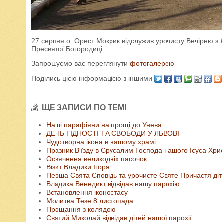
27 серпня о. Орест Мокрик відслужив урочисту Вечірню 
Пресвятої Богородиці.
Запрошуємо вас переглянути
фотогалерею
Поділись цією інформацією з іншими
ЩЕ ЗАПИСИ ПО ТЕМІ
Наші парафіяни на прощі до Унева
ДЕНЬ ГІДНОСТІ ТА СВОБОДИ У ЛЬВОВІ
Чудотворна ікона в нашому храмі
Празник В'їзду в Єрусалим Господа нашого Ісуса Хри
Освячення великодніх пасочок
Візит Владики Ігоря
Перша Свята Сповідь та урочисте Святе Причастя ді
Владика Венедикт відвідав нашу парохію
Встановлення іконостасу
Молитва Тезе 8 листопада
Прощання з колядою
Святий Миколай відвідав дітей нашої парохії