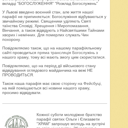
вкладці "БОГОСЛУЖЕННЯ" "Розклад Богослужень"
У Львові введено воєнний стан, але життя нашої
парафії не припиняється: Богослужіння відбуваються у
звичайному режимі. Священики уділяють Святі
таїнства Сповіді, Хрещення і Миропомазання,
Вінчання, а також відвідують з Найсвятішими Тайнами
хворих і немічних. Для померлих служать Чин
похорону.
Повідомляємо також, що на нашому парафіяльному
сайті проводиться
пряма трансляція Богослужінь
з
нашого храму, тому всі мають змогу цим скористатися.
Повідомляємо, що на період дії військового стану
відвідування оглядового майданчика на вежі НЕ
ПРОВОДИТЬСЯ.
Також наша парафія має свою
сторінку на Фейсбуці
,
на якій поміщаються всі новини нашого храму,
просимо відвідувати.
Кожної суботи молодіжне братство
парафії святих Ольги і Єлизавети
"ХРАМ" запрошує молодь на зустрічі