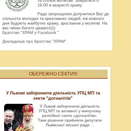
та спільні молитви. Збиратися о
16.00 в захристії храму
Радо запрошуємо долучитися Вас до
спільноти молодих та креативних людей, які кожного
дня будують майбутнє храму, зростаючи у молитві. На
вас чекає багато цікавого)))
Братство "ХРАМ у Facebook "
Докладніше про братство "ХРАМ"
ОБЕРЕЖНО СЕКТИ!!!
У Львові заборонили діяльність УПЦ МП та
секти "догналітів"
У Львові заборонили діяльність
УПЦ МП та активної у минулому
релігійної секти «догналітів».
Таке рішення прийняли депутати
Львівської міської ради
...