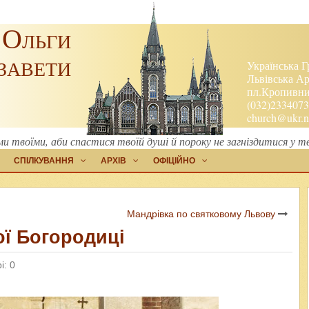
 Ольги
завети
Українська Г
Львівська Ар
пл.Кропивниц
(032)2334073
church@ukr.n
и твоїми, аби спастися твоїй душі й пороку не загніздитися у т
СПІЛКУВАННЯ
АРХІВ
ОФІЦІЙНО
Мандрівка по святковому Львову
ої Богородиці
і: 0