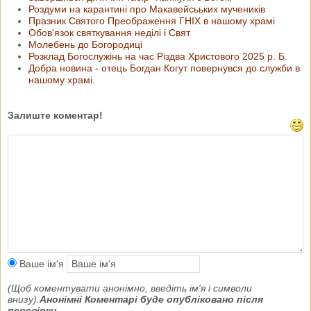
Роздуми на карантині про Макавейсььких мучеників
Празник Святого Преображення ГНІХ в нашому храмі
Обов'язок святкування неділі і Свят
Молебень до Богородиці
Розклад Богослужінь на час Різдва Христового 2025 р. Б.
Добра новина - отець Богдан Когут повернувся до служби в
нашому храмі.
Залиште коментар!
Ваше ім'я
(Щоб коментувати анонімно, введіть ім'я і символи
внизу).
Анонімні Коментарі буде опубліковано після
перевірки.