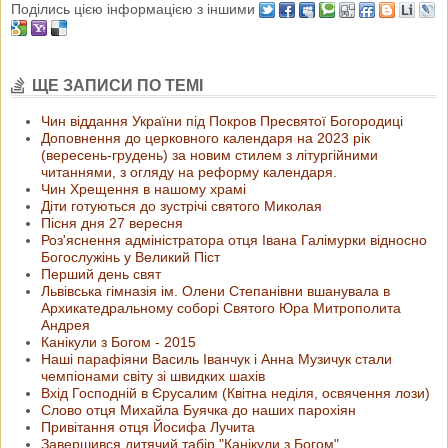
Поділись цією інформацією з іншими
ЩЕ ЗАПИСИ ПО ТЕМІ
Чин віддання України під Покров Пресвятої Богородиці
Доповнення до церковного календаря на 2023 рік
(вересень-грудень) за новим стилем з літургійними
читаннями, з огляду на реформу календаря.
Чин Хрещення в нашому храмі
Діти готуються до зустрічі святого Миколая
Пісня дня 27 вересня
Роз'яснення адміністратора отця Івана Галімурки відносно
Богослужінь у Великий Піст
Перший день свят
Львівська гімназія ім. Олени Степанівни вшанувала в
Архикатедральному соборі Святого Юра Митрополита
Андрея
Канікули з Богом - 2015
Наші парафіяни Василь Іванчук і Анна Музичук стали
чемпіонами світу зі швидких шахів
Вхід Господній в Єрусалим (Квітна неділя, освячення лози)
Слово отця Михайла Буячка до наших парохіян
Привітання отця Йосифа Лучита
Завершився дитячий табір "Канікули з Богом"