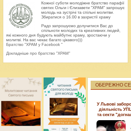
Кожної суботи молодіжне братство парафії
святих Ольги і Єлизавети "ХРАМ" запрошує
молодь на зустрічі та спільні молитви.
Збиратися о 16.00 в захристії храму
Радо запрошуємо долучитися Вас до
спільноти молодих та креативних людей,
які кожного дня будують майбутнє храму, зростаючи у
молитві. На вас чекає багато цікавого)))
Братство "ХРАМ у Facebook "
Докладніше про братство "ХРАМ"
ОБЕРЕЖНО СЕК
У Львові забор
діяльність УП
та секти "догна