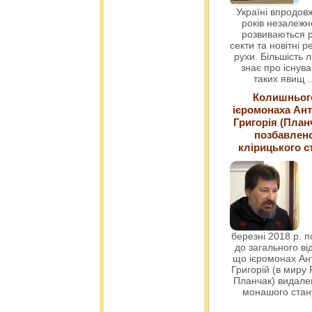
Україні впродовж
років незалежн
розвиваються р
секти та новітні ре
рухи. Більшість 
знає про існув
таких явищ
.
Колишньог
ієромонаха Ант
Григорія (План
позбавлен
клірицького с
березні 2018 р. 
до загального ві
що ієромонах Ант
Григорій (в миру
Планчак) видален
монашого ста