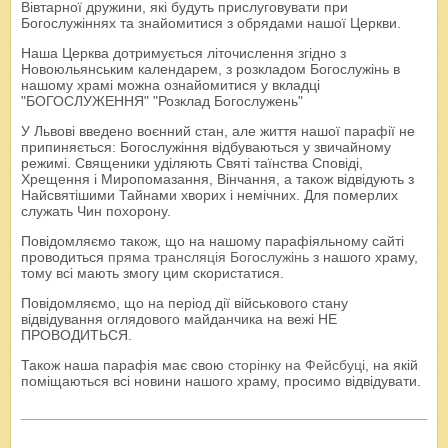
Вівтарної дружини, які будуть прислуговувати при
Богослужіннях та знайомитися з обрядами нашої Церкви.
Наша Церква дотримується літочислення згідно з
Новоюльянським календарем, з розкладом Богослужінь в
нашому храмі можна ознайомитися у вкладці
"БОГОСЛУЖЕННЯ" "Розклад Богослужень"
У Львові введено воєнний стан, але життя нашої парафії не
припиняється: Богослужіння відбуваються у звичайному
режимі. Священики уділяють Святі таїнства Сповіді,
Хрещення і Миропомазання, Вінчання, а також відвідують з
Найсвятішими Тайнами хворих і немічних. Для померлих
служать Чин похорону.
Повідомляємо також, що на нашому парафіяльному сайті
проводиться
пряма трансляція Богослужінь
з нашого храму,
тому всі мають змогу цим скористатися.
Повідомляємо, що на період дії військового стану
відвідування оглядового майданчика на вежі НЕ
ПРОВОДИТЬСЯ.
Також наша парафія має свою
сторінку на Фейсбуці
, на якій
поміщаються всі новини нашого храму, просимо відвідувати.