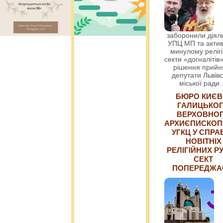
заборонили діяль
УПЦ МП та актив
минулому релігі
секти «догналітів»
рішення прийн
депутати Львівс
міської ради
БЮРО КИЄВ
ГАЛИЦЬКО
ВЕРХОВНО
АРХИЄПИСКОП
УГКЦ У СПРА
НОВІТНІХ
РЕЛІГІЙНИХ РУ
СЕКТ
ПОПЕРЕДЖ