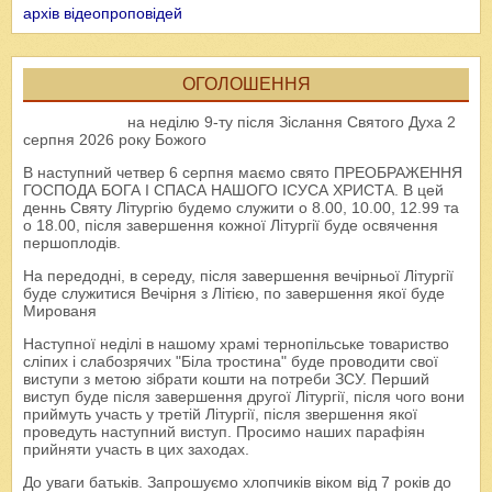
архів відеопроповідей
ОГОЛОШЕННЯ
на неділю 9-ту після Зіслання Святого Духа 2
серпня 2026 року Божого
В наступний четвер 6 серпня маємо свято ПРЕОБРАЖЕННЯ
ГОСПОДА БОГА І СПАСА НАШОГО ІСУСА ХРИСТА. В цей
деннь Святу Літургію будемо служити о 8.00, 10.00, 12.99 та
о 18.00, після завершення кожної Літургії буде освячення
першоплодів.
На передодні, в середу, після завершення вечірньої Літургії
буде служитися Вечірня з Літією, по завершення якої буде
Мированя
Наступної неділі в нашому храмі тернопільське товариство
сліпих і слабозрячих "Біла тростина" буде проводити свої
виступи з метою зібрати кошти на потреби ЗСУ. Перший
виступ буде після завершення другої Літургії, після чого вони
приймуть участь у третій Літургії, після звершення якої
проведуть наступний виступ. Просимо наших парафіян
прийняти участь в цих заходах.
До уваги батьків. Запрошуємо хлопчиків віком від 7 років до