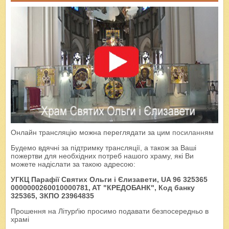
Онлайн трансляцію можна переглядати за цим
посиланням
Будемо вдячні за підтримку трансляції, а також за Ваші
пожертви для необхідних потреб нашого храму, які Ви
можете надіслати за такою адресою:
УГКЦ Парафії Святих Ольги і Єлизавети, UA 96 325365
0000000260010000781, AT "КРЕДОБАНК", Код банку
325365, ЗКПО 23964835
Прошення на Літурґію просимо подавати безпосередньо в
храмі