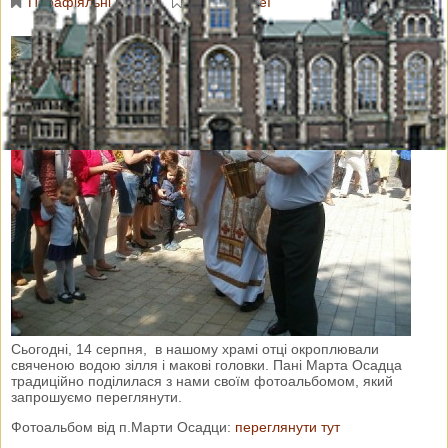
Парафіяльні новини
Фотогалереї
Сьогодні, 14 серпня, в нашому храмі отці окроплювали
свяченою водою зілля і макові головки. Пані Марта Осадца
традиційно поділилася з нами своїм фотоальбомом, який
запрошуємо переглянути.
Фотоальбом від п.Марти Осадци:
переглянути тут