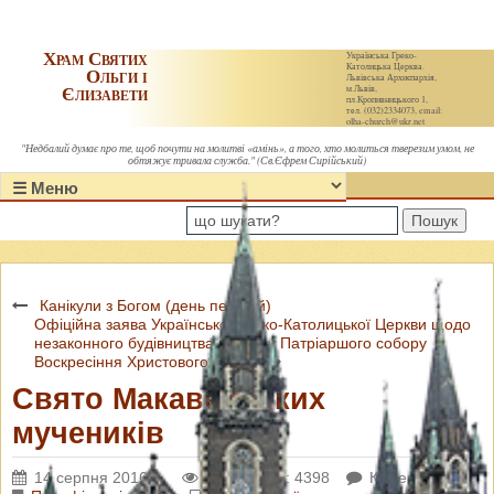
Храм Святих
Українська Греко-
Католицька Церква.
Ольги і
Львівська Архиєпархія,
Єлизавети
м.Львів,
пл.Кропивницького 1,
тел. (032)2334073, email:
olha-church@ukr.net
"Недбалий думає про те, щоб почути на молитві «амінь», а того, хто молиться тверезим умом, не
обтяжує тривала служба." (Св.Єфрем Сирійський)
Пошук
Канікули з Богом (день перший)
Офіційна заява Української Греко-Католицької Церкви щодо
незаконного будівництва поблизу Патріаршого собору
Воскресіння Христового в Києві
Свято Макавейських
мучеників
14 серпня 2016 р.
Переглядів: 4398
Коментарі: 0