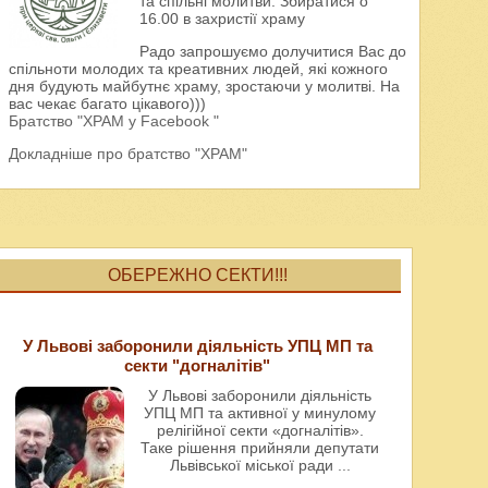
та спільні молитви. Збиратися о
16.00 в захристії храму
Радо запрошуємо долучитися Вас до
спільноти молодих та креативних людей, які кожного
дня будують майбутнє храму, зростаючи у молитві. На
вас чекає багато цікавого)))
Братство "ХРАМ у Facebook "
Докладніше про братство "ХРАМ"
ОБЕРЕЖНО СЕКТИ!!!
У Львові заборонили діяльність УПЦ МП та
секти "догналітів"
У Львові заборонили діяльність
УПЦ МП та активної у минулому
релігійної секти «догналітів».
Таке рішення прийняли депутати
Львівської міської ради
...