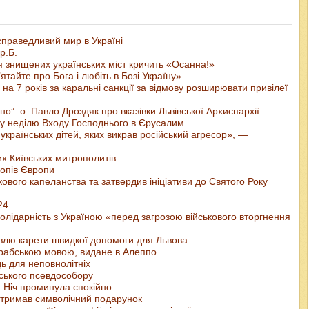
 справедливий мир в Україні
р.Б.
ня знищених українських міст кричить «Осанна!»
тайте про Бога і любіть в Бозі Україну»
 7 років за каральні санкції за відмову розширювати привілеї
о”: о. Павло Дроздяк про вказівки Львівської Архиєпархії
 у неділю Входу Господнього в Єрусалим
українських дітей, яких викрав російський агресор», —
их Київських митрополитів
копів Європи
вого капеланства та затвердив ініціативи до Святого Року
24
лідарність з Україною «перед загрозою військового вторгнення
івлю карети швидкої допомоги для Львова
арабською мовою, видане в Алеппо
ь для неповнолітніх
вського псевдособору
 Ніч проминула спокійно
 отримав символічний подарунок