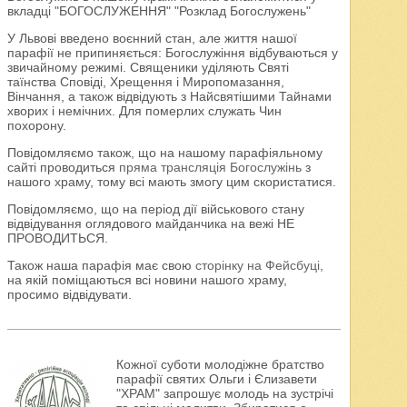
вкладці "БОГОСЛУЖЕННЯ" "Розклад Богослужень"
У Львові введено воєнний стан, але життя нашої
парафії не припиняється: Богослужіння відбуваються у
звичайному режимі. Священики уділяють Святі
таїнства Сповіді, Хрещення і Миропомазання,
Вінчання, а також відвідують з Найсвятішими Тайнами
хворих і немічних. Для померлих служать Чин
похорону.
Повідомляємо також, що на нашому парафіяльному
сайті проводиться
пряма трансляція Богослужінь
з
нашого храму, тому всі мають змогу цим скористатися.
Повідомляємо, що на період дії військового стану
відвідування оглядового майданчика на вежі НЕ
ПРОВОДИТЬСЯ.
Також наша парафія має свою
сторінку на Фейсбуці
,
на якій поміщаються всі новини нашого храму,
просимо відвідувати.
Кожної суботи молодіжне братство
парафії святих Ольги і Єлизавети
"ХРАМ" запрошує молодь на зустрічі