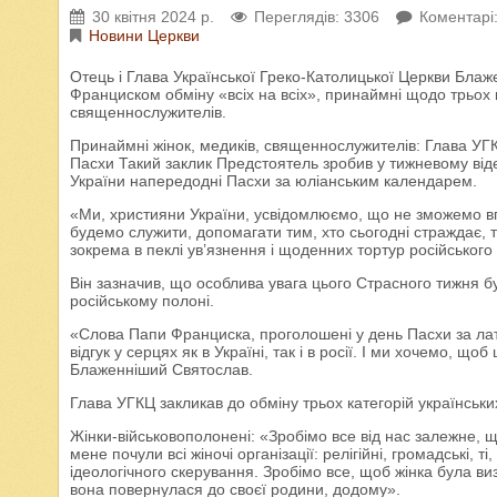
30 квітня 2024 р.
Переглядів: 3306
Коментарі:
Новини Церкви
Отець і Глава Української Греко-Католицької Церкви Бл
Франциском обміну «всіх на всіх», принаймні щодо трьох ка
священнослужителів.
Принаймні жінок, медиків, священнослужителів: Глава УГК
Пасхи Такий заклик Предстоятель зробив у тижневому віде
України напередодні Пасхи за юліанським календарем.
«Ми, християни України, усвідомлюємо, що не зможемо вп
будемо служити, допомагати тим, хто сьогодні страждає, т
зокрема в пеклі ув’язнення і щоденних тортур російськог
Він зазначив, що особлива увага цього Страсного тижня бу
російському полоні.
«Слова Папи Франциска, проголошені у день Пасхи за лат
відгук у серцях як в Україні, так і в росії. І ми хочемо, щ
Блаженніший Святослав.
Глава УГКЦ закликав до обміну трьох категорій українськ
Жінки-військовополонені: «Зробімо все від нас залежне, щ
мене почули всі жіночі організації: релігійні, громадські, ті
ідеологічного скерування. Зробімо все, щоб жінка була виз
вона повернулася до своєї родини, додому».