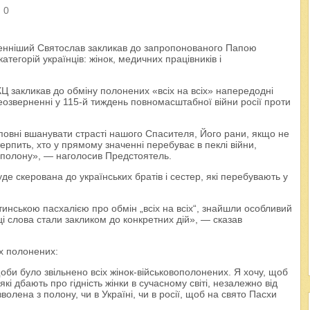
 0
аженніший Святослав закликав до запропонованого Папою
тегорій українців: жінок, медичних працівників і
Ц закликав до обміну полонених «всіх на всіх» напередодні
озверненні у 115-й тиждень повномасштабної війни росії проти
овні вшанувати страсті нашого Спасителя, Його рани, якщо не
ерпить, хто у прямому значенні перебуває в пеклі війни,
о полону», — наголосив Предстоятель.
де скерована до українських братів і сестер, які перебувають у
инською пасхалією про обмін „всіх на всіх“, знайшли особливий
об ці слова стали закликом до конкретних дій», — сказав
их полонених:
оби було звільнено всіх жінок-військовополонених. Я хочу, щоб
, які дбають про гідність жінки в сучасному світі, незалежно від
волена з полону, чи в Україні, чи в росії, щоб на свято Пасхи