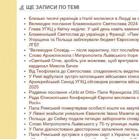
ЩЕ ЗАПИСИ ПО ТЕМІ
Близько тисячі українців з Італії молилися в Люрді за
Великоднє послання Блаженнішого Святослава 2024 
Глава УГКЦ у Квітну неділю: У цей день навіть камін
Блаженніший Святослав до українців у Франції: «Пам’я
Угорщина та Польща заблокували бюджет Євросоюзу на
ЛГБТ
“Великодня Сповідь — після карантину, піст послаблен
Слово Архиєпископа і Митрополита Львівського Ігоря
«Святіший Отче, зробіть усе можливе, щоб врятувати 
кардинал Микола Бичок
Від Теофілакта до Святослава: спадкоємність видатн
У Римі відбулася зустріч католицьких військових єпис
Архиєрейський Синод УГКЦ обговорив розвиток військо
2025
Різдвяне послання «Urbi et Orbi» Папи Франциска 20
Рада Єпископських Конференцій Європи висловила со
Росії»
Папа Римський пожертвував особисті кошти на закуп
У Лівані знайшли унікальне Євангеліє Івана Мазепи 
Польща: до Сейму подали петицію заборонити сповід
Слово Митрополита Львівського у 75-ту річницю льві
У Папи діагностовано двостороннє запалення легень.
Папа Римський зустрівся з групою сиріт з України та