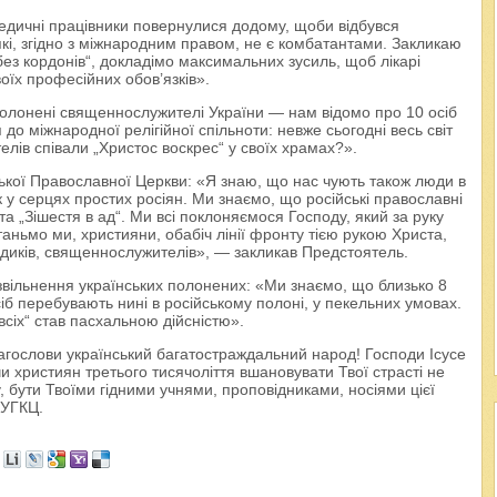
медичні працівники повернулися додому, щоби відбувся
 які, згідно з міжнародним правом, не є комбатантами. Закликаю
 без кордонів“, докладімо максимальних зусиль, щоб лікарі
оїх професійних обов’язків».
олонені священнослужителі України — нам відомо про 10 осіб
до міжнародної релігійної спільноти: невже сьогодні весь світ
ів співали „Христос воскрес“ у своїх храмах?».
йської Православної Церкви: «Я знаю, що нас чують також люди в
 у серцях простих росіян. Ми знаємо, що російські православні
а „Зішестя в ад“. Ми всі поклоняємося Господу, який за руку
станьмо ми, християни, обабіч лінії фронту тією рукою Христа,
медиків, священнослужителів», — закликав Предстоятель.
звільнення українських полонених: «Ми знаємо, що близько 8
сіб перебувають нині в російському полоні, у пекельних умовах.
всіх“ став пасхальною дійсністю».
агослови український багатостраждальний народ! Господи Ісусе
и християн третього тисячоліття вшановувати Твої страсті не
, бути Твоїми гідними учнями, проповідниками, носіями цієї
 УГКЦ.