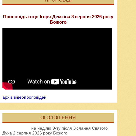
Проповідь отця Ігоря Демківа 8 серпня 2026 року
Божого
архів відеопроповідей
ОГОЛОШЕННЯ
на неділю 9-ту після Зіслання Святого
Духа 2 серпня 2026 року Божого