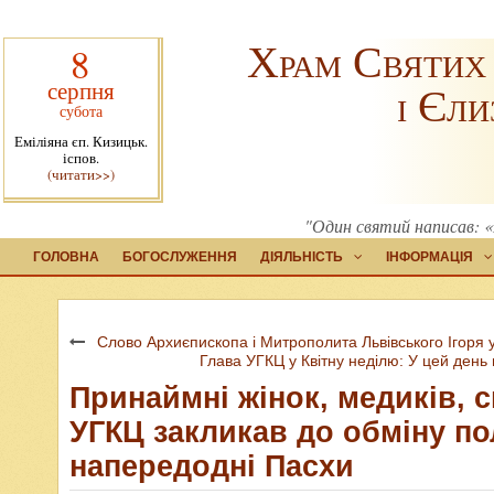
Храм Святих
8
серпня
і Єли
субота
Еміліяна єп. Кизицьк.
іспов.
(читати>>)
"Один святий написав: «
ГОЛОВНА
БОГОСЛУЖЕННЯ
ДІЯЛЬНІСТЬ
ІНФОРМАЦІЯ
Слово Архиєпископа і Митрополита Львівського Ігоря
Глава УГКЦ у Квітну неділю: У цей день
Принаймні жінок, медиків, 
УГКЦ закликав до обміну по
напередодні Пасхи