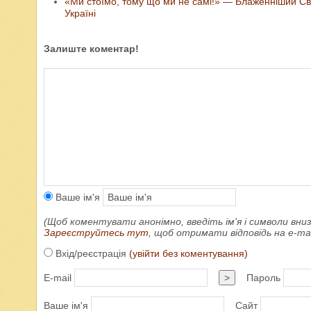
«Ми стоїмо, тому що ми не самі!» — Блаженніший Свя
Україні
Залиште коментар!
Ваше ім'я
(Щоб коментувати анонімно, введіть ім'я і символи вниз
Зареєструйтесь тут
, щоб отримати відповідь на e-m
Вхід/реєстрація
(увійти без коментування)
E-mail
>
Пароль
Ваше ім'я
Сайт