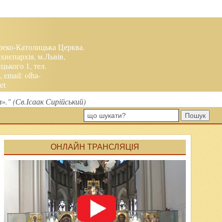
реко-Католицька Церква.
хиєпархія, м.Львів,
ького 1, тел.
, email:
olha-
et
." (Св.Ісаак Сирійський)
Пошук
ОНЛАЙН ТРАНСЛЯЦІЯ