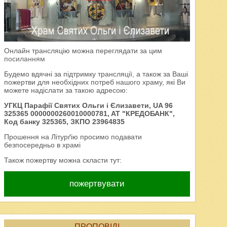
Онлайн трансляцію можна переглядати за цим
посиланням
Будемо вдячні за підтримку трансляції, а також за Ваші
пожертви для необхідних потреб нашого храму, які Ви
можете надіслати за такою адресою:
УГКЦ Парафії Святих Ольги і Єлизавети, UA 96
325365 0000000260010000781, AT "КРЕДОБАНК",
Код банку 325365, ЗКПО 23964835
Прошення на Літурґію просимо подавати
безпосередньо в храмі
Також пожертву можна скласти тут:
пожертвувати
ПРОПОВІДІ