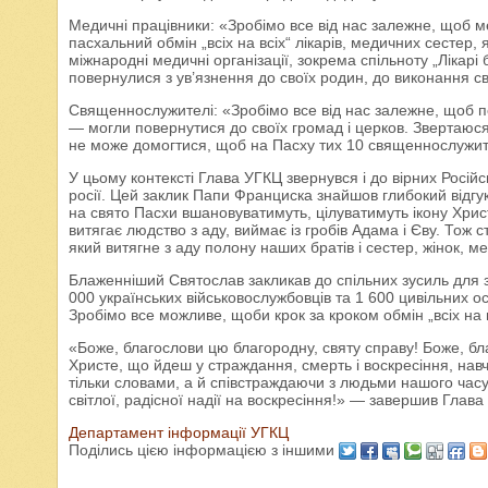
Медичні працівники: «Зробімо все від нас залежне, щоб 
пасхальний обмін „всіх на всіх“ лікарів, медичних сестер,
міжнародні медичні організації, зокрема спільноту „Лікарі
повернулися з ув’язнення до своїх родин, до виконання св
Священнослужителі: «Зробімо все від нас залежне, щоб п
— могли повернутися до своїх громад і церков. Звертаюся 
не може домогтися, щоб на Пасху тих 10 священнослужител
У цьому контексті Глава УГКЦ звернувся і до вірних Росі
росії. Цей заклик Папи Франциска знайшов глибокий відгук
на свято Пасхи вшановуватимуть, цілуватимуть ікону Христ
витягає людство з аду, виймає із гробів Адама і Єву. Тож 
який витягне з аду полону наших братів і сестер, жінок, 
Блаженніший Святослав закликав до спільних зусиль для 
000 українських військовослужбовців та 1 600 цивільних о
Зробімо все можливе, щоби крок за кроком обмін „всіх на 
«Боже, благослови цю благородну, святу справу! Боже, бл
Христе, що йдеш у страждання, смерть і воскресіння, навч
тільки словами, а й співстраждаючи з людьми нашого часу
світлої, радісної надії на воскресіння!» — завершив Глава
Департамент інформації УГКЦ
Поділись цією інформацією з іншими