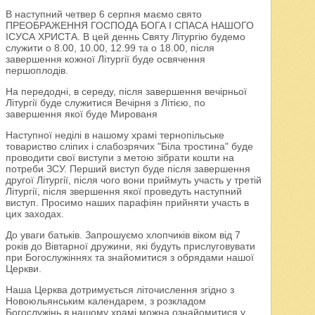
В наступний четвер 6 серпня маємо свято
ПРЕОБРАЖЕННЯ ГОСПОДА БОГА І СПАСА НАШОГО
ІСУСА ХРИСТА. В цей деннь Святу Літургію будемо
служити о 8.00, 10.00, 12.99 та о 18.00, після
завершення кожної Літургії буде освячення
першоплодів.
На передодні, в середу, після завершення вечірньої
Літургії буде служитися Вечірня з Літією, по
завершення якої буде Мированя
Наступної неділі в нашому храмі тернопільське
товариство сліпих і слабозрячих "Біла тростина" буде
проводити свої виступи з метою зібрати кошти на
потреби ЗСУ. Перший виступ буде після завершення
другої Літургії, після чого вони приймуть участь у третій
Літургії, після звершення якої проведуть наступний
виступ. Просимо наших парафіян прийняти участь в
цих заходах.
До уваги батьків. Запрошуємо хлопчиків віком від 7
років до Вівтарної дружини, які будуть прислуговувати
при Богослужіннях та знайомитися з обрядами нашої
Церкви.
Наша Церква дотримується літочислення згідно з
Новоюльянським календарем, з розкладом
Богослужінь в нашому храмі можна ознайомитися у