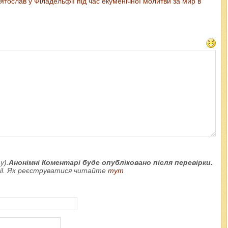
тослав у Філадельфії під час екуменічної молитви за мир в
у).
Анонімні Коментарі буде опубліковано після перевірки.
ail. Як реєструватися читайте
тут