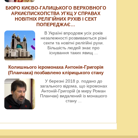
БЮРО КИЄВО-ГАЛИЦЬКОГО ВЕРХОВНОГО
АРХИЄПИСКОПСТВА УГКЦ У СПРАВАХ
НОВІТНІХ РЕЛІГІЙНИХ РУХІВ І СЕКТ
ПОПЕРЕДЖАЄ…
В Україні впродовж усіх років
незалежності розвиваються різні
секти та новітні релігійні рухи.
Більшість людей знає про
існування таких явищ
...
Колишнього ієромонаха Антонія-Григорія
(Планчака) позбавлено клірицького стану
У березні 2018 р. подано до
загального відома, що ієромонах
Антоній-Григорій (в миру Роман
Планчак) видалений із монашого
стану
...