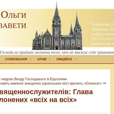
 Ольги
завети
Українська Г
Львівська Ар
пл.Кропивниц
(032)2334073
church@ukr.n
Господь не приймає молитви того, хто не вважає себе грішником»
СПІЛКУВАННЯ
АРХІВ
ОФІЦІЙНО
 у неділю Входу Господнього в Єрусалим
 навіть каміння знищених українських міст кричить «Осанна!»
священнослужителів: Глава
лонених «всіх на всіх»