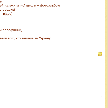
ці
тей Катехитичної школи + фотоальбом
огородиці
і відео)
ї парафіянки)
ли всіх, хто загинув за Україну