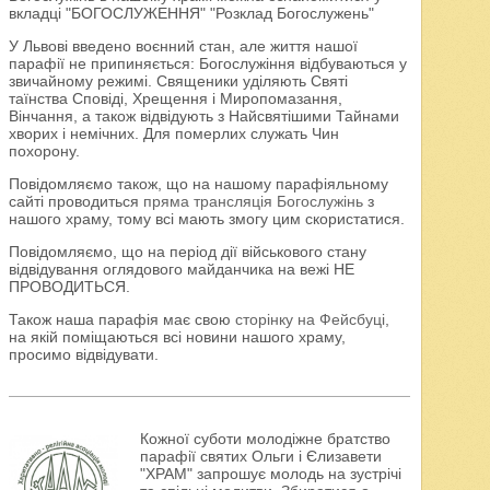
вкладці "БОГОСЛУЖЕННЯ" "Розклад Богослужень"
У Львові введено воєнний стан, але життя нашої
парафії не припиняється: Богослужіння відбуваються у
звичайному режимі. Священики уділяють Святі
таїнства Сповіді, Хрещення і Миропомазання,
Вінчання, а також відвідують з Найсвятішими Тайнами
хворих і немічних. Для померлих служать Чин
похорону.
Повідомляємо також, що на нашому парафіяльному
сайті проводиться
пряма трансляція Богослужінь
з
нашого храму, тому всі мають змогу цим скористатися.
Повідомляємо, що на період дії військового стану
відвідування оглядового майданчика на вежі НЕ
ПРОВОДИТЬСЯ.
Також наша парафія має свою
сторінку на Фейсбуці
,
на якій поміщаються всі новини нашого храму,
просимо відвідувати.
Кожної суботи молодіжне братство
парафії святих Ольги і Єлизавети
"ХРАМ" запрошує молодь на зустрічі