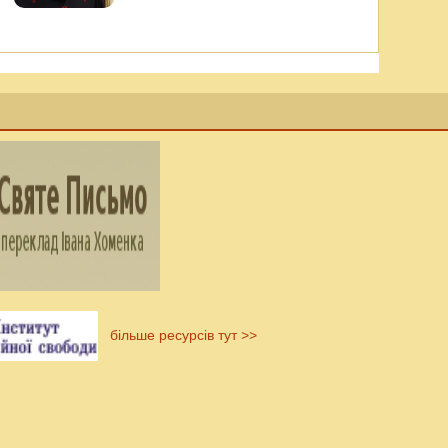
більше ресурсів тут >>