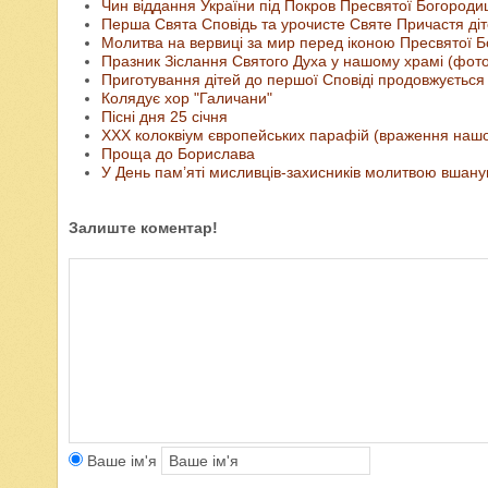
Чин віддання України під Покров Пресвятої Богороди
Перша Свята Сповідь та урочисте Святе Причастя ді
Молитва на вервиці за мир перед іконою Пресвятої Б
Празник Зіслання Святого Духа у нашому храмі (фото 
Приготування дітей до першої Сповіді продовжується
Колядує хор "Галичани"
Пісні дня 25 січня
ХХХ колоквіум європейських парафій (враження нашо
Проща до Борислава
У День пам’яті мисливців-захисників молитвою вшанува
Залиште коментар!
Ваше ім'я