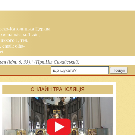
реко-Католицька Церква.
хиєпархія, м.Львів,
ького 1, тел.
, email:
olha-
et
ся (Мт. 6, 33)." (Прп.Ніл Синайський)
Пошук
ОНЛАЙН ТРАНСЛЯЦІЯ