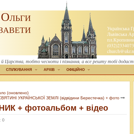
 Ольги
завети
Українська Г
Львівська Ар
пл.Кропивниц
(032)2334073
church@ukr.n
 й Царства, тобто чесноти і пізнання, а все решту тобі додасть
СПІЛКУВАННЯ
АРХІВ
ОФІЦІЙНО
рло (оновлено)
СВЯТИНІ УКРАЇНСЬКОЇ ЗЕМЛІ (відвідини Берестечка) + фото
ИК + фотоальбом + відео
: 0