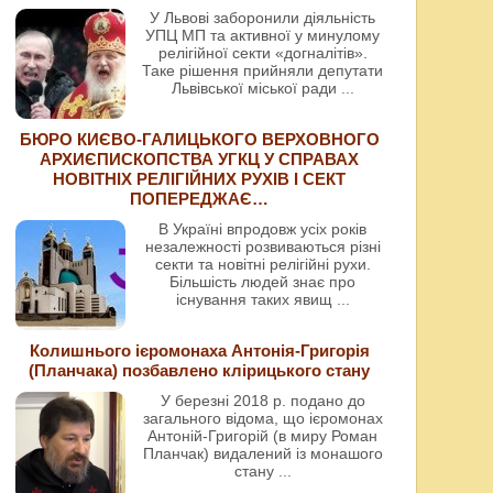
У Львові заборонили діяльність
УПЦ МП та активної у минулому
релігійної секти «догналітів».
Таке рішення прийняли депутати
Львівської міської ради
...
БЮРО КИЄВО-ГАЛИЦЬКОГО ВЕРХОВНОГО
АРХИЄПИСКОПСТВА УГКЦ У СПРАВАХ
НОВІТНІХ РЕЛІГІЙНИХ РУХІВ І СЕКТ
ПОПЕРЕДЖАЄ…
В Україні впродовж усіх років
незалежності розвиваються різні
секти та новітні релігійні рухи.
Більшість людей знає про
існування таких явищ
...
Колишнього ієромонаха Антонія-Григорія
(Планчака) позбавлено клірицького стану
У березні 2018 р. подано до
загального відома, що ієромонах
Антоній-Григорій (в миру Роман
Планчак) видалений із монашого
стану
...