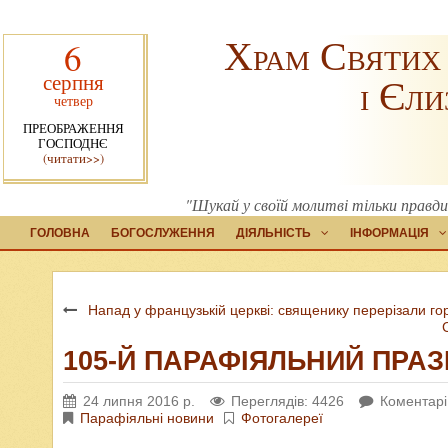
Храм Святих
6
серпня
і Єли
четвер
ПРЕОБРАЖЕННЯ
ГОСПОДНЄ
(читати>>)
"Шукай у своїй молитві тільки правди
ГОЛОВНА
БОГОСЛУЖЕННЯ
ДІЯЛЬНІСТЬ
ІНФОРМАЦІЯ
Напад у французькій церкві: священику перерізали го
105-Й ПАРАФІЯЛЬНИЙ ПРАЗН
24 липня 2016 р.
Переглядів: 4426
Коментарі
Парафіяльні новини
Фотогалереї