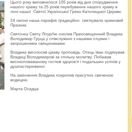
Цього року виповнилося 105 років від дня спорудження
нашого храму та 25 років перебування нашого храму в
лоні нашої Святої Української Греко-Католицької Церкви.
24 липня наша парафія традиційно святкувала храмовий
Празник.
Святочну Святу Літурґію очолив Преосвященний Владика
Володимир Груца у співслужінні з нашими отцями і
запрошеними священиками.
Владика виголосив цікаву проповідь. Отець Іван подякував
Владиці Володимирові за спільну молитву. Побажав
високоповажаному гостеві здоров’я і подальших успіхів у
душпастирюванні.
На закінчення Владика покропив присутніх свяченою
водицею.
Марта Осадца