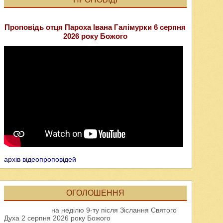
Проповідь отця Пароха Івана Галімурки 6 серпня
2026 року Божого
архів відеопроповідей
ОГОЛОШЕННЯ
на неділю 9-ту після Зіслання Святого
Духа 2 серпня 2026 року Божого