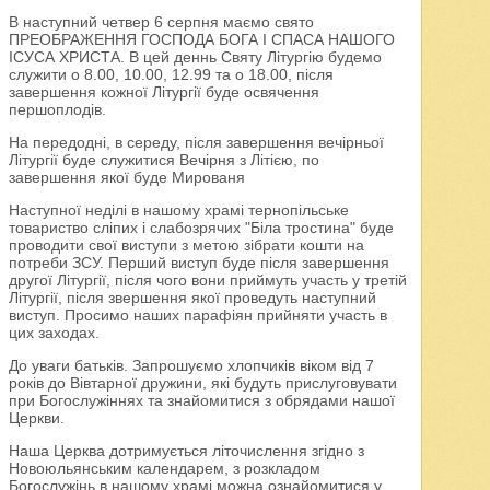
В наступний четвер 6 серпня маємо свято
ПРЕОБРАЖЕННЯ ГОСПОДА БОГА І СПАСА НАШОГО
ІСУСА ХРИСТА. В цей деннь Святу Літургію будемо
служити о 8.00, 10.00, 12.99 та о 18.00, після
завершення кожної Літургії буде освячення
першоплодів.
На передодні, в середу, після завершення вечірньої
Літургії буде служитися Вечірня з Літією, по
завершення якої буде Мированя
Наступної неділі в нашому храмі тернопільське
товариство сліпих і слабозрячих "Біла тростина" буде
проводити свої виступи з метою зібрати кошти на
потреби ЗСУ. Перший виступ буде після завершення
другої Літургії, після чого вони приймуть участь у третій
Літургії, після звершення якої проведуть наступний
виступ. Просимо наших парафіян прийняти участь в
цих заходах.
До уваги батьків. Запрошуємо хлопчиків віком від 7
років до Вівтарної дружини, які будуть прислуговувати
при Богослужіннях та знайомитися з обрядами нашої
Церкви.
Наша Церква дотримується літочислення згідно з
Новоюльянським календарем, з розкладом
Богослужінь в нашому храмі можна ознайомитися у