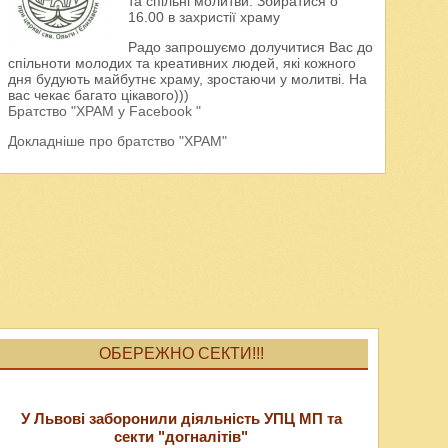
та спільні молитви. Збиратися о
16.00 в захристії храму
Радо запрошуємо долучитися Вас до
спільноти молодих та креативних людей, які кожного
дня будують майбутнє храму, зростаючи у молитві. На
вас чекає багато цікавого)))
Братство "ХРАМ у Facebook "
Докладніше про братство "ХРАМ"
ОБЕРЕЖНО СЕКТИ!!!
У Львові заборонили діяльність УПЦ МП та
секти "догналітів"