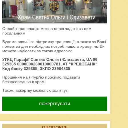
Онлайн трансляцію можна переглядати за цим
посиланням
Будемо вдячні за підтримку трансляції, а також за Ваші
пожертви для необхідних потреб нашого храму, які Ви
можете надіслати за такою адресою:
УГКЦ Парафії Святих Ольги і Єлизавети, UA 96
325365 0000000260010000781, AT "КРЕДОБАНК",
Код банку 325365, ЗКПО 23964835
Прошення на Літурґію просимо подавати
безпосередньо в храмі
Також пожертву можна скласти тут:
пожертвувати
ПРОПОВІДІ