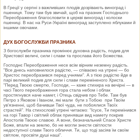
В Греції у серпні з важливіших плодів дозрівають виноград і
пшениця. Тому там був звичай, щоб на празник Господнього
Переображення благословити в церкві виноград і колоски
пшениці. В нас на Руси-Україні виноград заступлено яблуками й
іншими овочами.
ДУХ БОГОСЛУЖБИ ПРАЗНИКА
З богослужби празника промінює духовна радість, подив для
Христової величі, сили і слави та прослава його Божества.
Господнє Переображення несе всім вірним неземну радість.
"Все днесь наповнилося радістю, — співаємо на утрені — бо
Христос переобразився перед учнями". А з тією радістю йде в
парі великий подив для сили і слави переміненого Христа.
"Перед Твоєю смертю, Господи, — каже стихира на вечірні — в
часі Твого переображення гора стала небом і облак
простягнувся наче намет, і Отець свідчив про Тебе. Там був
Петро з Яковом і Іваном, які мали бути з Тобою при Твоїм
ув'язненні, щоб бачивши Твої чуда, не побоялися Твоїх
страстей". На стихословії утрені читаємо: "Ісусе, Ти перемінився
на горі Тавор і світлий облак принявши вид намету покрив
Апостолів Твоєю славою. А вони, безначальний Спасе Христе
Боже, впали на землю, бо не могли знести світлости
недоступної слави Твого обличчя. Ти, що тоді засіяв їм своїм
світлом, просвіти душі наші".