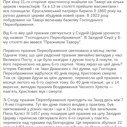
При кінці 11-го сторіччя хрестоносці знайшли на Таворі аж кілька
церков і манастирів. Та в 13-ім столітті прийшли магометани і
все понищили. Єрусалимський патріярх Кирило II 1860 року на
руїнах давньої церкви збудував новий храм. В 1923 році
побудовано на Таворі величаву базиліку Господнього
Переображення.
Від 6-го віку цей празник святкується у Східній Церкві урочисто
під назвою "Господнього Переображення". В Західній Сирії у 8-
му столітті він звався "Празником Тавору".
Первісно празник Переображення святковано в місяці лютім.
Одначе тому, що цей радісний празник звичайно випадав у часі
Великого Посту, а це було незгідне з духом посту й покути, то
його перенесено на день 6-го серпня. Чому якраз на цей день?
Історик Євсевій і св. Іван Дамаскин є тієї думки, що Господнє
Переображення відбулося 40 днів перед Христовою смертю.
Тож св. Церква йдучи за цією думкою, перенесла цей празник з
місяця лютого на 6-го серпня тому, бо 40 днів пізніше, це є 14
вересня, випадає празник Воздвиження Чесного Хреста —
пам'ять Христових мук і смерти.
Зі Сходу празник Переображення приходить на Захід десь між 7
і 8-им сторіччям. Тут він дуже поволі входив у практику, був
святкований у різних часах і ще в 12-ім віці не був загальним.
Папа Каліст III 1457 року поширив цей празник на цілу Західню
Церкву і приписав святкувати його 6-го серпня у пам'ять
перемоги над турками під Білгородом. Ця перемога збулася 22
липня 1456 року, але вістка про неї дійшла до Риму щойно 6-го