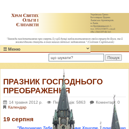
Храм Святих
Українська Греко-
Католицька Церква.
Ольги і
Львівська Архиєпархія,
Єлизавети
м.Львів,
пл.Кропивницького 1,
тел. (032)2334073, email:
olha-church@ukr.net
"Завжди пам'ятатимемо про смерть й у цій думці наближатимемося своїм серцем до Бога, та й
жалюгідними стануть в очах наших світські задоволення." (Св.Ісаак Сирійський)
Пошук
ПРАЗНИК ГОСПОДНЬОГО
ПРЕОБРАЖЕННЯ
14 травня 2012 р.
Переглядів: 5863
Коментарі: 0
Календар
19 серпня
"Величаємо Тебе, життєдавче Христе, і почитаємо