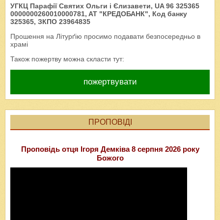
УГКЦ Парафії Святих Ольги і Єлизавети, UA 96 325365
0000000260010000781, AT "КРЕДОБАНК", Код банку
325365, ЗКПО 23964835
Прошення на Літурґію просимо подавати безпосередньо в
храмі
Також пожертву можна скласти тут:
пожертвувати
ПРОПОВІДІ
Проповідь отця Ігоря Демківа 8 серпня 2026 року
Божого