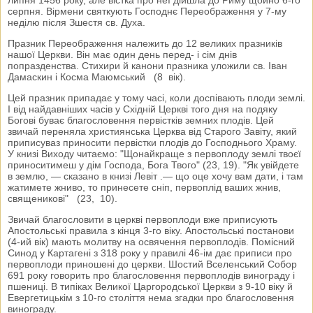
серпня. Вірмени святкують Господнє Переображення у 7-му
неділю після Зшестя св. Духа.
Празник Переображення належить до 12 великих празників
нашої Церкви. Він має один день перед- і сім днів
попразденства. Стихири й канони празника уложили св. Іван
Дамаскин і Косма Маюмський (8 вік).
Цей празник припадає у тому часі, коли доспівають плоди землі.
І від найдавніших часів у Східній Церкві того дня на подяку
Богові буває благословення первістків земних плодів. Цей
звичай переняла християнська Церква від Старого Завіту, який
приписуваз приносити первістки плодів до Господнього Храму.
У книзі Виходу читаємо: "Щонайкраще з первоплоду землі твоєї
приноситимеш у дім Господа, Бога Твого" (23, 19). "Як увійдете
в землю, — сказано в книзі Левіт .— що оце хочу вам дати, і там
жатимете жниво, то принесете сніп, первоплід ваших жнив,
священикові" (23, 10).
Звичай благословити в церкві первоплоди вже приписують
Апостольські правила з кінця 3-го віку. Апостольські постанови
(4-ий вік) мають молитву на освячення первоплодів. Помісний
Синод у Картагені з 318 року у правилі 46-ім дає приписи про
первоплоди приношені до церкви. Шостий Вселенський Собор
691 року говорить про благословення первоплодів винограду і
пшениці. В типіках Великої Царгородської Церкви з 9-10 віку й
Евергетицькім з 10-го століття нема згадки про благословення
винограду.