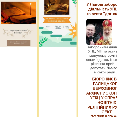
У Львові забор
діяльність УП
та секти "догна
заборонили діяль
УПЦ МП та актив
минулому релігі
секти «догналітів»
рішення прийн
депутати Львівс
міської ради
БЮРО КИЄВ
ГАЛИЦЬКО
ВЕРХОВНО
АРХИЄПИСКОП
УГКЦ У СПРА
НОВІТНІХ
РЕЛІГІЙНИХ РУ
СЕКТ
ПОПЕРЕДЖ