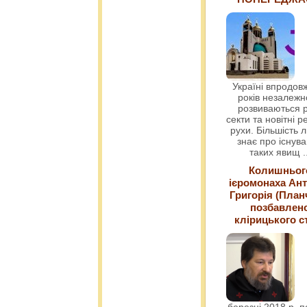
Україні впродовж
років незалежн
розвиваються р
секти та новітні ре
рухи. Більшість 
знає про існув
таких явищ
.
Колишньог
ієромонаха Ант
Григорія (План
позбавлен
клірицького с