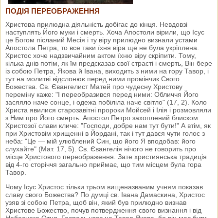
ПОДІЯ ПЕРЕОБРАЖЕННЯ
Христова прилюдна діяльність добігає до кінця. Невдовзі
наступлять Його муки і смерть. Хоча Апостоли вірили, що Ісус
це Богом післаний Месія і ту віру прилюдно визнали устами
Апостола Петра, то все таки їхня віра ще не була укріплена.
Христос хоче надзвичайним актом їхню віру скріпити. Тому,
кілька днів потім, як їм предсказав свої страсті і смерть, Він бере
із собою Петра, Якова й Івана, виходить з ними на гору Тавор, і
тут на молитві відслонює перед ними промінчик Свого
Божества. Св. Євангелист Матей про чудесну Христову
переміну каже: "І переобразився перед ними: Обличчя Його
засяяло наче сонце, і одежа побіліла наче світло" (17, 2). Коло
Христа явилися старозавітні пророки Мойсей і Ілія і розмовляли
з Ним про Його смерть. Апостол Петро захоплений блиском
Христозої слави кличе: "Господи, добре нам тут бути!" А втім, як
при Христовім хрищенні в Йордані, так і тут дався чути голос з
неба: "Це — мій улюблений Син, що його Я вподобав: його
слухайте" (Мат. 17, 5). Св. Євангелія нічого не говорить про
місце Христового переображення. Зате християнська традиція
від 4-го сторіччя загально приймає, що тим місцем була гора
Тавор.
Чому Ісус Христос тільки трьом вищеназваним учням показав
славу свого Божества? По думці св. Івана Дамаскина, Христос
узяв зі собою Петра, щоб він, який був прилюдно визнав
Христове Божество, почув потвердження свого визнання і від
Небесного Отця. Господь узяв на Тавор Якова, бо він мав бути