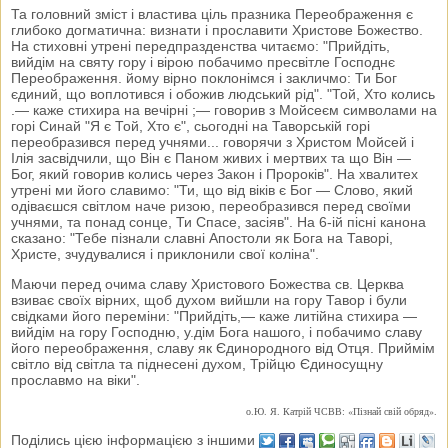
Та головний зміст і властива ціль празника Переображення є
глибоко догматична: визнати і прославити Христове Божество.
На стиховні утрені передпразденства читаємо: "Прийдіть,
вийдім на святу гору і вірою побачимо пресвітле Господнє
Переображення. йому вірно поклонімся і закличмо: Ти Бог
єдиний, що воплотився і обожив людський рід". "Той, Хто колись
.— каже стихира на вечірні ;— говорив з Мойсеєм символами на
горі Синай "Я є Той, Хто є", сьогодні на Таворській горі
переобразився перед учнями... говорячи з Христом Мойсей і
Ілія засвідчили, що Він є Паном живих і мертвих та що Він —
Бог, який говорив колись через Закон і Пророків". На хвалитех
утрені ми його славимо: "Ти, що від віків є Бог — Слово, який
одіваєшся світлом наче ризою, переобразився перед своїми
учнями, та понад сонце, Ти Спасе, засіяв". На 6-ій пісні канона
сказано: "Тебе пізнали славні Апостоли як Бога на Таворі,
Христе, зчудувалися і приклонили свої коліна".
Маючи перед очима славу Христового Божества св. Церква
взиває своїх вірних, щоб духом вийшли на гору Тавор і були
свідками його переміни: "Прийдіть,— каже литійна стихира —
вийдім на гору Господню, у.дім Бога нашого, і побачимо славу
його переображення, славу як Єдинородного від Отця. Приймім
світло від світла та піднесені духом, Трійцю Єдиносущну
прославмо на віки".
о.Ю. Я. Катрій ЧСВВ: «Пізнай свій обряд».
Поділись цією інформацією з іншими