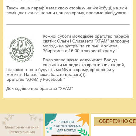
Також наша парафія має свою
сторінку на Фейсбуці
, на якій
поміщаються всі новини нашого храму, просимо відвідувати.
Кожної суботи молодіжне братство парафії
святих Ольги і Єлизавети "ХРАМ" запрошує
молодь на зустрічі та спільні молитви.
Збиратися о 16.00 в захристії храму
Радо запрошуємо долучитися Вас до
спільноти молодих та креативних людей,
які кожного дня будують майбутнє храму, зростаючи у
молитві. На вас чекає багато цікавого)))
Братство "ХРАМ у Facebook "
Докладніше про братство "ХРАМ"
ОБЕРЕЖНО СЕК