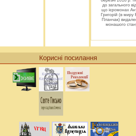
березні 2018 р. 
до загального ві
що ієромонах Ант
Григорій (в миру
Планчак) видален
монашого ста
Корисні посилання