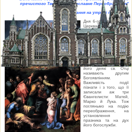
пречистого Твого Тіла преславне Переображення"
(Величання на утрені празника)
Дня 6-го серпня наша
Церква святкує
празник світлого
Господнього
Переображення.
Завданням цього
празника є звеличати з
життя Ісуса Христа
славну подію
переображення, що
його деякі св. Отці
називають другим
Богоявлінням.
Важливість події
пізнати і з того, що її
записали аж три
Євангелисти: Матей,
Марко й Лука. Тож
погляньмо на подію
переображення, на
установлення
празника та на дух
його богослужби.