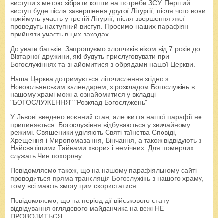
виступи з метою зібрати кошти на потреби ЗСУ. Перший
виступ буде після завершення другої Літургії, після чого вони
приймуть участь у третій Літургії, після звершення якої
проведуть наступний виступ. Просимо наших парафіян
прийняти участь в цих заходах.
До уваги батьків. Запрошуємо хлопчиків віком від 7 років до
Вівтарної дружини, які будуть прислуговувати при
Богослужіннях та знайомитися з обрядами нашої Церкви.
Наша Церква дотримується літочислення згідно з
Новоюльянським календарем, з розкладом Богослужінь в
нашому храмі можна ознайомитися у вкладці
"БОГОСЛУЖЕННЯ" "Розклад Богослужень"
У Львові введено воєнний стан, але життя нашої парафії не
припиняється: Богослужіння відбуваються у звичайному
режимі. Священики уділяють Святі таїнства Сповіді,
Хрещення і Миропомазання, Вінчання, а також відвідують з
Найсвятішими Тайнами хворих і немічних. Для померлих
служать Чин похорону.
Повідомляємо також, що на нашому парафіяльному сайті
проводиться
пряма трансляція Богослужінь
з нашого храму,
тому всі мають змогу цим скористатися.
Повідомляємо, що на період дії військового стану
відвідування оглядового майданчика на вежі НЕ
ПРОВОДИТЬСЯ.