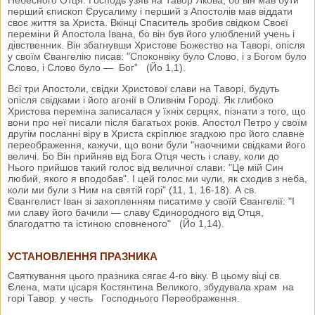
перший єпископ Єрусалиму і перший з Апостолів мав віддати
своє життя за Христа. Вкінці Спаситель зробив свідком Своєї
переміни й Апостола Івана, бо він був його улюблений учень і
дівственник. Він збагнувши Христове Божество на Таворі, опісля
у своїм Євангелію писав: "Споконвіку було Слово, і з Богом було
Слово, і Слово було — Бог" (Йо 1,1).
Всі три Апостоли, свідки Христової слави на Таворі, будуть
опісля свідками і його агонії в Оливнім Городі. Як глибоко
Христова переміна записалася у їхніх серцях, пізнати з того, що
вони про неї писали після багатьох років. Апостол Петро у своїм
другім посланні віру в Христа скріплює згадкою про його славне
переображення, кажучи, що вони були "наочними свідками його
величі. Бо Він прийняв від Бога Отця честь і славу, коли до
Нього прийшов такий голос від величної слави: "Це мій Син
любий, якого я вподобав". І цей голос ми чули, як сходив з неба,
коли ми були з Ним на святій горі" (11, 1, 16-18). А св.
Євангелист Іван зі захопленням писатиме у своїй Євангелії: "І
ми славу його бачили — славу Єдинородного від Отця,
благодаттю та істиною сповненого" (Йо 1,14).
УСТАНОВЛЕННЯ ПРАЗНИКА
Святкування цього празника сягає 4-го віку. В цьому віці св.
Єлена, мати цісаря Костянтина Великого, збудувала храм на
горі Тавор у честь Господнього Переображення.