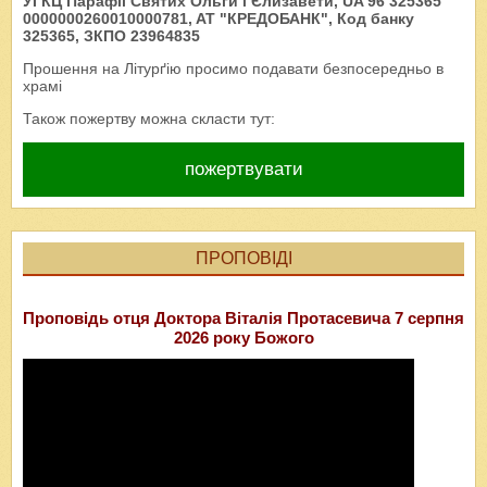
УГКЦ Парафії Святих Ольги і Єлизавети, UA 96 325365
0000000260010000781, AT "КРЕДОБАНК", Код банку
325365, ЗКПО 23964835
Прошення на Літурґію просимо подавати безпосередньо в
храмі
Також пожертву можна скласти тут:
пожертвувати
ПРОПОВІДІ
Проповідь отця Доктора Віталія Протасевича 7 серпня
2026 року Божого