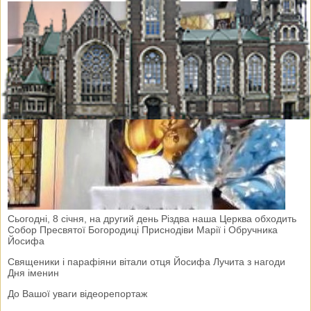
Сьогодні, 8 січня, на другий день Різдва наша Церква обходить
Собор Пресвятої Богородиці Приснодіви Марії і Обручника
Йосифа
Священики і парафіяни вітали отця Йосифа Лучита з нагоди
Дня іменин
До Вашої уваги відеорепортаж