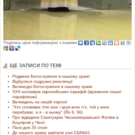
Поділись цією інформацією з іншими
ЩЕ ЗАПИСИ ПО ТЕМІ
Різдвяне Богослужіння в нашому храмі
Відбулися подружні реколекції
Великодні Богослужіння в нашому храмі
ХХХ колоквіум європейських парафій (враження нашої
парафіянки)
Великдень на нашій парохії
"Хто споживає тіло моє і кров мою п'є, той у мені
перебуває, а я - в ньому" (Йо 6, 56)
Про відвідини Санктуарію Чеськоморавської Фатіми в
Коцлірові у Чехії:
Пісні дня 25 січня
До нашого храму завітали учні СШ№51