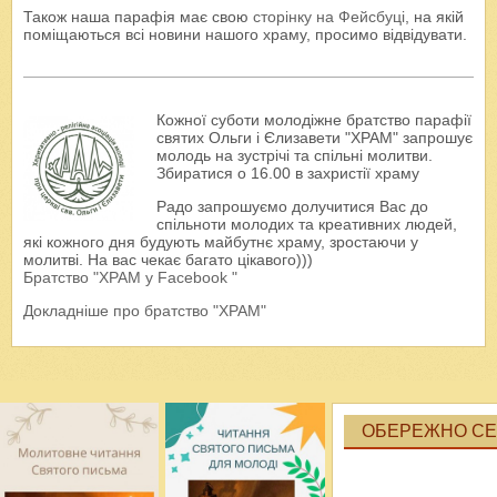
Також наша парафія має свою
сторінку на Фейсбуці
, на якій
поміщаються всі новини нашого храму, просимо відвідувати.
Кожної суботи молодіжне братство парафії
святих Ольги і Єлизавети "ХРАМ" запрошує
молодь на зустрічі та спільні молитви.
Збиратися о 16.00 в захристії храму
Радо запрошуємо долучитися Вас до
спільноти молодих та креативних людей,
які кожного дня будують майбутнє храму, зростаючи у
молитві. На вас чекає багато цікавого)))
Братство "ХРАМ у Facebook "
Докладніше про братство "ХРАМ"
ОБЕРЕЖНО СЕК