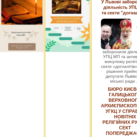
У Львові забор
діяльність УП
та секти "догна
заборонили діяль
УПЦ МП та актив
минулому релігі
секти «догналітів»
рішення прийн
депутати Львівс
міської ради
БЮРО КИЄВ
ГАЛИЦЬКО
ВЕРХОВНО
АРХИЄПИСКОП
УГКЦ У СПРА
НОВІТНІХ
РЕЛІГІЙНИХ РУ
СЕКТ
ПОПЕРЕДЖ