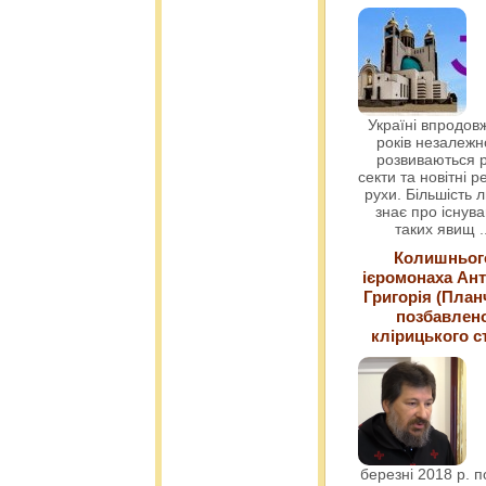
Україні впродовж
років незалежн
розвиваються р
секти та новітні ре
рухи. Більшість 
знає про існув
таких явищ
.
Колишньог
ієромонаха Ант
Григорія (План
позбавлен
клірицького с
березні 2018 р. 