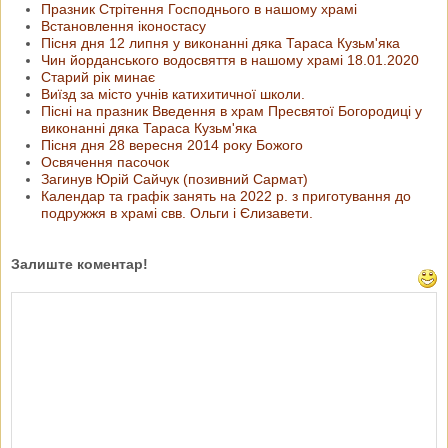
Празник Стрітення Господнього в нашому храмі
Встановлення іконостасу
Пісня дня 12 липня у виконанні дяка Тараса Кузьм'яка
Чин йорданського водосвяття в нашому храмі 18.01.2020
Старий рік минає
Виїзд за місто учнів катихитичної школи.
Пісні на празник Введення в храм Пресвятої Богородиці у
виконанні дяка Тараса Кузьм'яка
Пісня дня 28 вересня 2014 року Божого
Освячення пасочок
Загинув Юрій Сайчук (позивний Сармат)
Календар та графік занять на 2022 р. з приготування до
подружжя в храмі свв. Ольги і Єлизавети.
Залиште коментар!