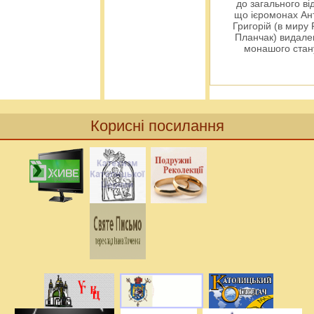
до загального ві
що ієромонах Ант
Григорій (в миру
Планчак) видален
монашого ста
Корисні посилання