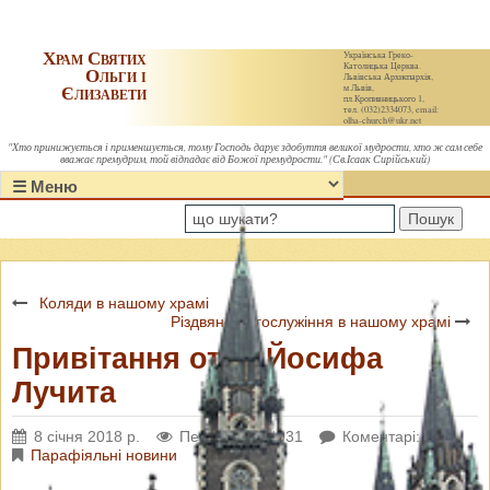
Храм Святих
Українська Греко-
Католицька Церква.
Ольги і
Львівська Архиєпархія,
Єлизавети
м.Львів,
пл.Кропивницького 1,
тел. (032)2334073, email:
olha-church@ukr.net
"Хто принижується і применшується, тому Господь дарує здобуття великої мудрости, хто ж сам себе
вважає премудрим, той відпадає від Божої премудрости." (Св.Ісаак Сирійський)
Пошук
Коляди в нашому храмі
Різдвяне Богослужіння в нашому храмі
Привітання отця Йосифа
Лучита
8 січня 2018 р.
Переглядів: 4931
Коментарі: 0
Парафіяльні новини