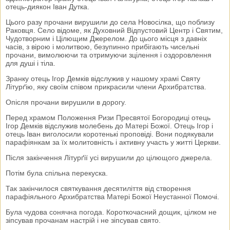
отець-диякон Іван Дутка.
Цього разу прочани вирушили до села Новосілка, що поблизу
Раковця. Село відоме, як Духовний Відпустовий Центр і Святим,
Чудотворним і Цілющим Джерелом. До цього місця з давніх
часів, з вірою і молитвою, безупинно прибігають чисельні
прочани, вимолюючи та отримуючи зцілення і оздоровлення
для душі і тіла.
Зранку отець Ігор Демків відслужив у нашому храмі Святу
Літурґію, яку своїм співом прикрасили члени Архибратства.
Опісля прочани вирушили в дорогу.
Перед храмом Положення Ризи Пресвятої Богородиці отець
Ігор Демків відслужив молебень до Матері Божої. Отець Ігор і
отець Іван виголосили коротенькі проповіді. Вони подякували
парафіянкам за їх молитовність і активну участь у житті Церкви.
Після закінчення Літурґії усі вирушили до цілющого джерела.
Потім була спільна перекуска.
Так закінчилося святкування десятиліття від створення
парафіяльного Архибратства Матері Божої Неустанної Помочі.
Була чудова сонячна погода. Короткочасний дощик, цілком не
зіпсував прочанам настрій і не зіпсував свято.