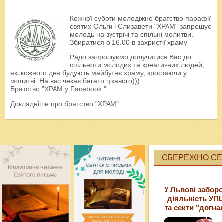
Кожної суботи молодіжне братство парафії
святих Ольги і Єлизавети "ХРАМ" запрошує
молодь на зустрічі та спільні молитви.
Збиратися о 16.00 в захристії храму
Радо запрошуємо долучитися Вас до
спільноти молодих та креативних людей,
які кожного дня будують майбутнє храму, зростаючи у
молитві. На вас чекає багато цікавого)))
Братство "ХРАМ у Facebook "
Докладніше про братство "ХРАМ"
ОБЕРЕЖНО СЕК
У Львові забор
діяльність УП
та секти "догна