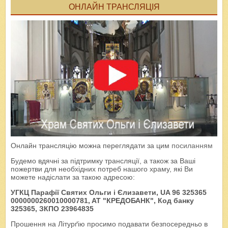
ОНЛАЙН ТРАНСЛЯЦІЯ
Онлайн трансляцію можна переглядати за цим
посиланням
Будемо вдячні за підтримку трансляції, а також за Ваші
пожертви для необхідних потреб нашого храму, які Ви
можете надіслати за такою адресою:
УГКЦ Парафії Святих Ольги і Єлизавети, UA 96 325365
0000000260010000781, AT "КРЕДОБАНК", Код банку
325365, ЗКПО 23964835
Прошення на Літурґію просимо подавати безпосередньо в