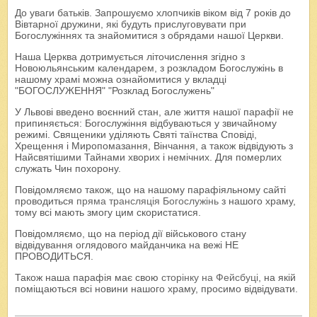
До уваги батьків. Запрошуємо хлопчиків віком від 7 років до
Вівтарної дружини, які будуть прислуговувати при
Богослужіннях та знайомитися з обрядами нашої Церкви.
Наша Церква дотримується літочислення згідно з
Новоюльянським календарем, з розкладом Богослужінь в
нашому храмі можна ознайомитися у вкладці
"БОГОСЛУЖЕННЯ" "Розклад Богослужень"
У Львові введено воєнний стан, але життя нашої парафії не
припиняється: Богослужіння відбуваються у звичайному
режимі. Священики уділяють Святі таїнства Сповіді,
Хрещення і Миропомазання, Вінчання, а також відвідують з
Найсвятішими Тайнами хворих і немічних. Для померлих
служать Чин похорону.
Повідомляємо також, що на нашому парафіяльному сайті
проводиться
пряма трансляція Богослужінь
з нашого храму,
тому всі мають змогу цим скористатися.
Повідомляємо, що на період дії військового стану
відвідування оглядового майданчика на вежі НЕ
ПРОВОДИТЬСЯ.
Також наша парафія має свою
сторінку на Фейсбуці
, на якій
поміщаються всі новини нашого храму, просимо відвідувати.