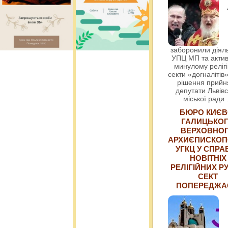
заборонили діяль
УПЦ МП та актив
минулому релігі
секти «догналітів»
рішення прийн
депутати Львівс
міської ради
БЮРО КИЄВ
ГАЛИЦЬКО
ВЕРХОВНО
АРХИЄПИСКОП
УГКЦ У СПРА
НОВІТНІХ
РЕЛІГІЙНИХ РУ
СЕКТ
ПОПЕРЕДЖ