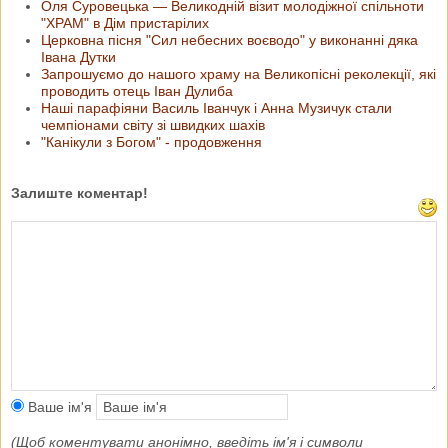
Оля Суровецька — Великодній візит молодіжної спільноти
"ХРАМ" в Дім пристарілих
Церковна пісня "Сил небесних воєводо" у виконанні дяка
Івана Дутки
Запрошуємо до нашого храму на Великопісні реколекції, які
проводить отець Іван Дулиба
Наші парафіяни Василь Іванчук і Анна Музичук стали
чемпіонами світу зі швидких шахів
"Канікули з Богом" - продовження
Залиште коментар!
Ваше ім'я
(Щоб коментувати анонімно, введіть ім'я і символи