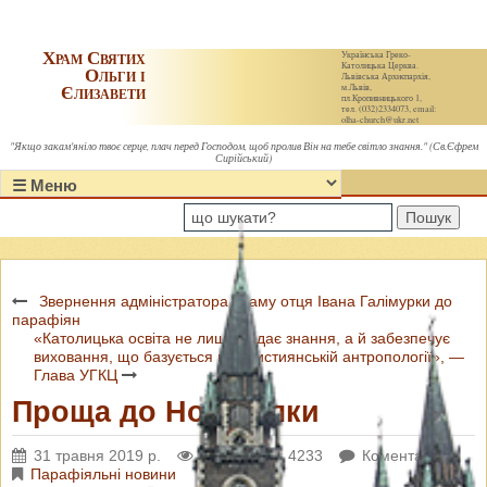
Храм Святих
Українська Греко-
Католицька Церква.
Ольги і
Львівська Архиєпархія,
Єлизавети
м.Львів,
пл.Кропивницького 1,
тел. (032)2334073, email:
olha-church@ukr.net
"Якщо закам'яніло твоє серце, плач перед Господом, щоб пролив Він на тебе світло знання." (Св.Єфрем
Сирійський)
Пошук
Звернення адміністратора храму отця Івана Галімурки до
парафіян
«Католицька освіта не лише надає знання, а й забезпечує
виховання, що базується на християнській антропології», —
Глава УГКЦ
Проща до Новосілки
31 травня 2019 р.
Переглядів: 4233
Коментарі: 0
Парафіяльні новини