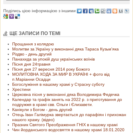
Поділись цією інформацією з іншими
ЩЕ ЗАПИСИ ПО ТЕМІ
Прощання з колядою
Молитви за Україну у виконанні дяка Тараса Кузьм'яка
Різдво - день другий
Панахида за упокій душ українських воїнів
Пісня дня 24травня
Пісня дня 27 вересня 2014 року Божого
МОЛИТОВНА ХОДА ЗА МИР В УКРАЇНІ + фото від
п.Маріанни Осадци
Богослужіння в нашому храмі у Страсну суботу
Хрестини
Церковна пісня у виконанні дяка Володимира Федечка
Календар та графік занять на 2022 р. з приготування до
подружжя в храмі свв. Ольги і Єлизавети.
Канікули з Богом - день другий
Отець Іван Галімурка звертається до парафіян і прихожан
нашого храму. (відео)
Празник Святого Преображення ГНІХ в нашому храмі
Чин йорданського водосвяття в нашому храмі 18.01.2020