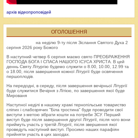
архів відеопроповідей
ОГОЛОШЕННЯ
на неділю 9-ту після Зіслання Святого Духа 2
серпня 2026 року Божого
В наступний четвер 6 серпня маємо свято ПРЕОБРАЖЕННЯ
ГОСПОДА БОГА І СПАСА НАШОГО ІСУСА ХРИСТА. В цей
деннь Святу Літургію будемо служити о 8.00, 10.00, 12.99 та
о 18.00, після завершення кожної Літургії буде освячення
першоплодів.
На передодні, в середу, після завершення вечірньої Літургії
буде служитися Вечірня з Літією, по завершення якої буде
Мированя
Наступної неділі в нашому храмі тернопільське товариство
сліпих і слабозрячих "Біла тростина" буде проводити свої
виступи з метою зібрати кошти на потреби ЗСУ. Перший
виступ буде після завершення другої Літургії, після чого вони
приймуть участь у третій Літургії, після звершення якої
проведуть наступний виступ. Просимо наших парафіян
прийняти участь в цих заходах.