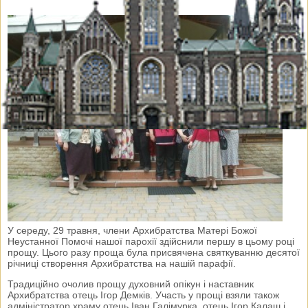
У середу, 29 травня, члени Архибратства Матері Божої
Неустанної Помочі нашої парохії здійснили першу в цьому році
прощу. Цього разу проща була присвячена святкуванню десятої
річниці створення Архибратства на нашій парафії.
Традиційно очолив прощу духовний опікун і наставник
Архибратства отець Ігор Демків. Участь у прощі взяли також
адміністратор храму отець Іван Галімурка, отець Ігор Калаш і