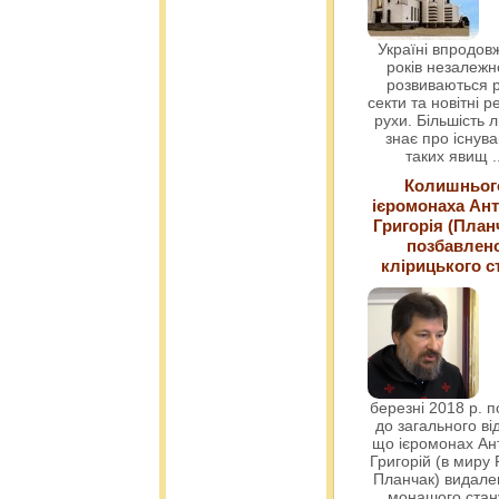
Україні впродовж
років незалежн
розвиваються р
секти та новітні ре
рухи. Більшість 
знає про існув
таких явищ
.
Колишньог
ієромонаха Ант
Григорія (План
позбавлен
клірицького с
березні 2018 р. 
до загального ві
що ієромонах Ант
Григорій (в миру
Планчак) видален
монашого ста