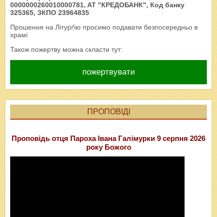
0000000260010000781, AT "КРЕДОБАНК", Код банку
325365, ЗКПО 23964835
Прошення на Літурґію просимо подавати безпосередньо в
храмі
Також пожертву можна скласти тут:
пожертвувати
ПРОПОВІДІ
Проповідь отця Пароха Івана Галімурки 9 серпня 2026
року Божого