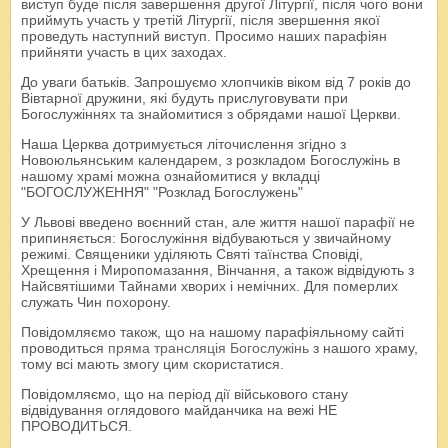
виступ буде після завершення другої Літургії, після чого вони
приймуть участь у третій Літургії, після звершення якої
проведуть наступний виступ. Просимо наших парафіян
прийняти участь в цих заходах.
До уваги батьків. Запрошуємо хлопчиків віком від 7 років до
Вівтарної дружини, які будуть прислуговувати при
Богослужіннях та знайомитися з обрядами нашої Церкви.
Наша Церква дотримується літочислення згідно з
Новоюльянським календарем, з розкладом Богослужінь в
нашому храмі можна ознайомитися у вкладці
"БОГОСЛУЖЕННЯ" "Розклад Богослужень"
У Львові введено воєнний стан, але життя нашої парафії не
припиняється: Богослужіння відбуваються у звичайному
режимі. Священики уділяють Святі таїнства Сповіді,
Хрещення і Миропомазання, Вінчання, а також відвідують з
Найсвятішими Тайнами хворих і немічних. Для померлих
служать Чин похорону.
Повідомляємо також, що на нашому парафіяльному сайті
проводиться
пряма трансляція Богослужінь
з нашого храму,
тому всі мають змогу цим скористатися.
Повідомляємо, що на період дії військового стану
відвідування оглядового майданчика на вежі НЕ
ПРОВОДИТЬСЯ.