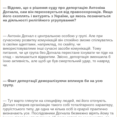
— Відомо, що є рішення суду про депортацію Антоніна
Догнала, сам він переховується від правоохоронців. Якщо
його схоплять і витурять з України, це якось позначиться
на діяльності релігійного угрупування?
— Антонін Догнал є центральною особою у групі. Але при
сучасному розвитку комунікацій він спокійно зможе спілкуватись
із своїми адептами, наприклад, по скайпу, чи
використовуватиме інші сучасні засоби комунікацій. Тому
питання, чи ця група без Догнала перестане існувати чи піде на
спад – залишається відкритим. Звісно, депортація зменшила б
їхню активність, але щоб це був смертельний удар, то навряд
чи.
— Факт депортації деморалізуючи вплинув би на усю
групу.
— Тут варто глянути на специфіку людей, які його оточують.
Догнал створив організацію такого собі тоталітарного характеру,
гуруїстського типу, де одна чи кілька осіб із єрархії практично
визначають усе. Послідовники Догнала безмежно вірять йому та