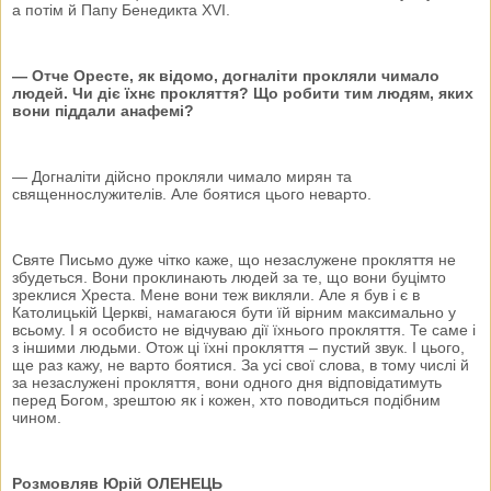
а потім й Папу Бенедикта ХVІ.
— Отче Оресте, як відомо, догналіти прокляли чимало
людей. Чи діє їхнє прокляття? Що робити тим людям, яких
вони піддали анафемі?
— Догналіти дійсно прокляли чимало мирян та
священнослужителів. Але боятися цього неварто.
Святе Письмо дуже чітко каже, що незаслужене прокляття не
збудеться. Вони проклинають людей за те, що вони буцімто
зреклися Хреста. Мене вони теж викляли. Але я був і є в
Католицькій Церкві, намагаюся бути їй вірним максимально у
всьому. І я особисто не відчуваю дії їхнього прокляття. Те саме і
з іншими людьми. Отож ці їхні прокляття – пустий звук. І цього,
ще раз кажу, не варто боятися. За усі свої слова, в тому числі й
за незаслужені прокляття, вони одного дня відповідатимуть
перед Богом, зрештою як і кожен, хто поводиться подібним
чином.
Розмовляв Юрій ОЛЕНЕЦЬ