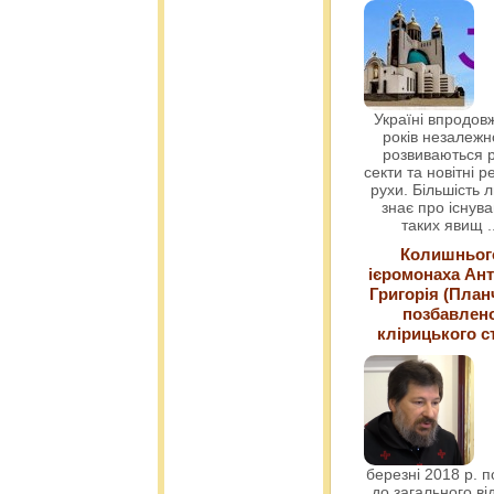
Україні впродовж
років незалежн
розвиваються р
секти та новітні ре
рухи. Більшість 
знає про існув
таких явищ
.
Колишньог
ієромонаха Ант
Григорія (План
позбавлен
клірицького с
березні 2018 р. 
до загального ві