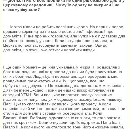
— Догнал і його послідовники не один рік безкарно діяли у
церковному середовищі. Чому їх одразу не викрили і не
екскомунікували?
— Церква ніколи не робить поспішних кроків. На перших порах
церковне керівництво не мало достовірної інформації про
догналітів. Різне про них говорили, але чутки не є підставою для
серйозного розслідування. Коли ситуація прояснилася, то
Церква почала застосовувати адекватні заходи. Однак
догналіти, на жаль, вже встигли наробити шкоди.
І ще один момент – це їхня унікальна мімікрія. Я розмовляв з
багатьма людьми, які потрапили до них чи були присутніми на
їхніх зібраннях. Люди були переконані, що перебувають між
правдивими греко-католиками. Їх, щоправда, все, що
відбувалося, дивувало. Ця мімікрія дала догналітам можливість
діяти безперешкодно, і вони цей шанс використовували і в
середині УГКЦ. Вони весь час виражали послух законним
настоятелям чину, послух місцевому єпископу, Блаженнішому,
Папі. Цікаво спостерігати розвиток цього процесу. А коли
василіанський чин не погодився з їхніми вимогами, то василіяни
стали для догналітів страшним осередком зла. Коли
Блаженніший Любомир відмовився їх визнати, то став раптом
для них єретиком. Вони очікували, що їх підтримає Папа Іван
Павло ІІ, а коли цього не сталося,то вони його екскомунікували,