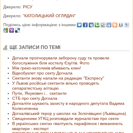
Джерело:
РІСУ
Джерело:
"КАТОЛИЦЬКИЙ ОГЛЯДАЧ"
Поділись цією інформацією з іншими
ЩЕ ЗАПИСИ ПО ТЕМІ
Догнали проігнорували заборону суду та провели
богослужіння біля костелу Єзуїтів. Фото
Між греко-католиків вбивають клин!
Відеобуклет про секту Догнала
Сектанти знову напали на редакцію "Експресу"
У Львові російські сектанти вільно проводять
сепаратистську агітацію
Путін, Янукович і... сектанти
СТБ про секту Догнала
Догналіти шукають захисту в народного депутата Вадима
Колесніченка
Догналівський терор у школах на Золочівщині (Львівщина)
Священники УГКЦ розповідали журналістам про секти
В українських сектах гвалтують парафіянок і виманюють
квартири - експерт