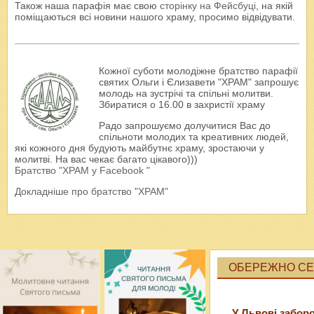
Також наша парафія має свою
сторінку на Фейсбуці
, на якій
поміщаються всі новини нашого храму, просимо відвідувати.
Кожної суботи молодіжне братство парафії
святих Ольги і Єлизавети "ХРАМ" запрошує
молодь на зустрічі та спільні молитви.
Збиратися о 16.00 в захристії храму
Радо запрошуємо долучитися Вас до
спільноти молодих та креативних людей,
які кожного дня будують майбутнє храму, зростаючи у
молитві. На вас чекає багато цікавого)))
Братство "ХРАМ у Facebook "
Докладніше про братство "ХРАМ"
ОБЕРЕЖНО СЕК
У Львові забор