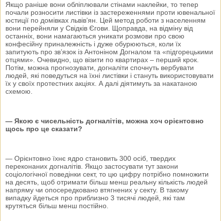
Якщо раніше вони обліплювали стінами наклейки, то тепер
почали розносити листівки із застереженнями проти ювенальної
юстиції по домівках львів’ян. Цей метод роботи з населенням
вони перейняли у Свідків Єгови. Щоправда, на відміну від
останніх, вони намагаються уникати розмови про свою
конфесійну приналежність і дуже обурюються, коли їх
запитують про зв’язок із Антоніном Догналом та «підгорецькими
отцями». Очевидно, що візити по квартирах – перший крок.
Потім, можна прогнозувати, догналіти спочнуть вербувати
людей, які поведуться на їхні листівки і стануть використовувати
їх у своїх протестних акціях. А далі діятимуть за накатаною
схемою.
— Якою є чисельність догналітів, можна хоч орієнтовно
щось про це сказати?
— Орієнтовно їхнє ядро становить 300 осіб, твердих
переконаних догналітів. Якщо застосувати тут закони
соціологічної поведінки сект, то цю цифру потрібно помножити
на десять, щоб отримати більш менш реальну кількість людей
напряму чи опосередковано втягнених у секту. В такому
випадку йдеться про приблизно 3 тисячі людей, які там
крутяться більш менш постійно.