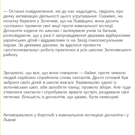
— Останні повідомлення, які до нас надходять, свідчать про
деяку активізацію діяльності цього угрупування. Скажімо, на
початку березня у Золочеві, що на Львівщині, вони досить
«успішно» провели свої акції проти ювенальної юстиції.
Догналіти ходили по школах і залякували учнів та батьків,
розповідаючи, що у разі її запровадження держава відбиратиме
українських дітей і віддаватиме їх на Захід гомосексуальним
парам. За деякими даними, їм вдалося провести
«роз’яснювальну» роботу практично в усіх школах Золочівського
району.
Зрозуміло, що все, що вони говорили — байки, проте чимало
людей серйозно сприйняли слова сектантів. Дехто готовий був
забрати своїх дітей зі школи взагалі. Керівництво однієї із
золочівських шкіл, аби запобігти паніці, провело збори. Але туди
з’явилися сектанти і спробували зірвати зустріч, роздавали свої
летючки. Більшість із догналітів, що цікаво, були немісцеві.
Активізувалися у боротьбі з ювенальною юстицією догналіти і у
Львові.