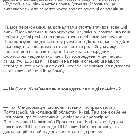
«Русскій мір», піднімається група Догнала. Можливо, це
випадковість, але занадто часто трапляються ці співпадіння.
На моє переконання, за догналітами стоять впливові зовнішні
сили. Якась частина цього угрупування, звісно, вважає, що вони
роблять добрі речі, а невеличка група осіб ними маніпулює.
Проаналізувавши діяльність угрупування Догнала, можна дійти
висновку, що вони намагаються посіяти релігійну сварку
насамперед в Галичині. Адже Галичина є своєрідним
форпостом національної ідеї. Тут зосереджені міцні парафі
УГКЦ, УАПЦ, УПЦ КП. Граючи на певній специфіці нашого
регіону, ті, хто має у цьому свій інтерес, намагаються підкласти
сюди таку собі релігійну бомбу.
— На Сході України вони проводять свою діяльність?
— Так. Є інформація, що вони «плідно» попрацювали у
Полтавській, Миколаївській областях, Києві. Там вони себе не
називають греко-католиками, а вірянами правовірної
Православної Церкви або Православної Кафолічної Церкви,
назви яку РПЦ вживала до 1917 року. Тобто застосовують
диференційований підхід у залежності від регіону.