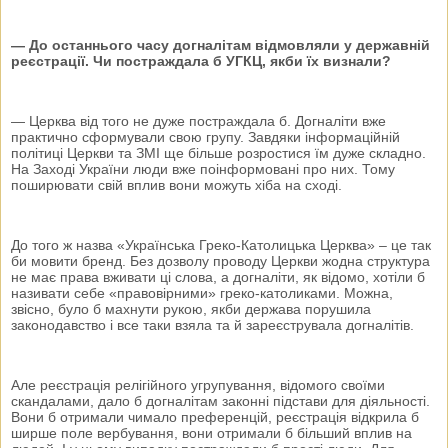
— До останнього часу догналітам відмовляли у державній
реєстрації. Чи постраждала б УГКЦ, якби їх визнали?
— Церква від того не дуже постраждала б. Догналіти вже
практично сформували свою групу. Завдяки інформаційній
політиці Церкви та ЗМІ ще більше розростися їм дуже складно.
На Заході України люди вже поінформовані про них. Тому
поширювати свій вплив вони можуть хіба на сході.
До того ж назва «Українська Греко-Католицька Церква» – це так
би мовити бренд. Без дозволу проводу Церкви жодна структура
не має права вживати ці слова, а догналіти, як відомо, хотіли б
називати себе «правовірними» греко-католиками. Можна,
звісно, було б махнути рукою, якби держава порушила
законодавство і все таки взяла та й зареєструвала догналітів.
Але реєстрація релігійного угрупування, відомого своїми
скандалами, дало б догналітам законні підстави для діяльності.
Вони б отримали чимало преференцій, реєстрація відкрила б
ширше поле вербування, вони отримали б більший вплив на