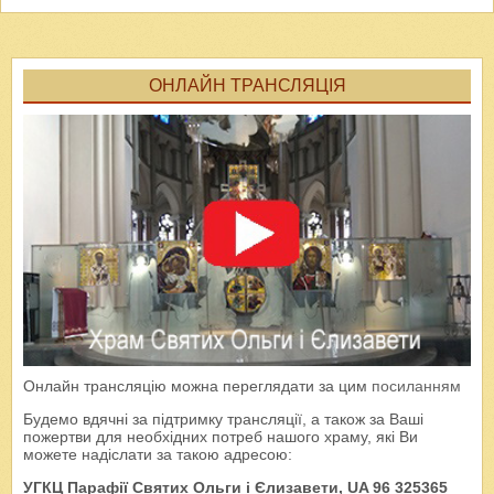
ОНЛАЙН ТРАНСЛЯЦІЯ
Онлайн трансляцію можна переглядати за цим
посиланням
Будемо вдячні за підтримку трансляції, а також за Ваші
пожертви для необхідних потреб нашого храму, які Ви
можете надіслати за такою адресою:
УГКЦ Парафії Святих Ольги і Єлизавети, UA 96 325365