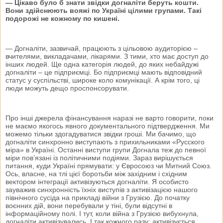
— Цікаво було б знати звідки догналіти беруть кошти.
Вони здійснюють вояжі по Україні цілими групами. Такі
подорожі не кожному по кишені.
— Догналіти, зазвичай, працюють з цільовою аудиторією –
вчителями, викладачами, лікарями. З тими, хто має доступ до
інших людей. Ще одна категорія людей, до яких небайдужі
догналіти – це підприємці. Бо підприємці мають відповідний
статус у суспільстві, широке коло комунікації. А крім того, ці
люди можуть дещо проспонсорувати.
Про інші джерела фінансування наразі не варто говорити, поки
не маємо якогось явного документального підтвердження. Ми
можемо тільки здогадуватися звідки гроші. Ми бачимо, що
догналіти синхронно виступають з прихильниками «Русского
міра» в Україні. Останні виступи групи Догнала теж до певної
міри пов’язані із політичними подіями. Зараз вирішується
питання, куди Україні прямувати: у Євросоюз чи Митний Союз.
Ось, власне, на тлі цієї боротьби між західним і східним
вектором інтеграції активізуються догналіти. Я особисто
зауважив синхронність їхніх виступів з активізацією нашого
північного сусіда на прикладі війни з Грузією. До початку
воєнних дій, вони перебували у тіні, були відсутні в
інформаційному полі. І тут, коли війна з Грузією вибухнула,
догналіти активізувались. І так кожного разу: активізується