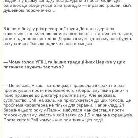
людей. І у цьому випадку постраждали б прості люди. Для
багатьох це обернулося б на трагедію — втратою грошей, сім’ї,
душевною порожнечею…
З іншого боку, у разі реєстрації групи Догнала держава
зіткнеться із посиленою активізацією їхніх т.зв. антиювенальних,
антигенденрних протестів. Державні мужі відтак змушені будуть
рахуватися з їхньою радикальною позицією.
— Чому голос УГКЦ та інших традиційних Церков у цих
питаннях звучить так тихо?
— Це не зовсім так. І католицькі, і православні єрахи не раз
протестували проти необмеженого лібералізму, який рано чи
пізно призведе до диктатури релятивізму. Але держава,
суспільство, ЗМІ, на жаль, не прислухається до цих голосів. Це
проблема характерна не тільки для України. Наприклад, 24
березня цього року у Парижі відбулася маніфестація проти
гомосексуалізму, участь у якій взяли до 1,5 мільйона французів.
Проте світові ЗМІ чомусь «не помітили» цієї події.