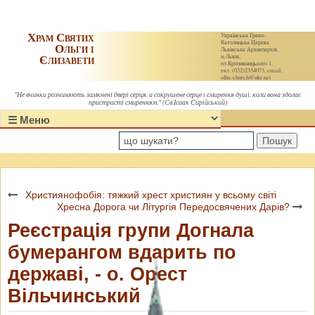
Храм Святих
Українська Греко-
Католицька Церква.
Ольги і
Львівська Архиєпархія,
Єлизавети
м.Львів,
пл.Кропивницького 1,
тел. (032)2334073, email:
olha-church@ukr.net
"Не вчинки розчиняють замкнені двері серця, а сокрушене серце і смирення душі, коли вона здолає
пристрасті смиренням." (Св.Ісаак Сирійський)
Пошук
Християнофобія: тяжкий хрест християн у всьому світі
Хресна Дорога чи Літургія Передосвячених Дарів?
Реєстрація групи Догнала
бумерангом вдарить по
державі, - о. Орест
Вільчинський