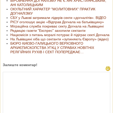
ВІРОВЧЕННЯ ДОГНАЛІЗМУ НЕ Є АНІ ХРИСТИЯНСЬКИМ,
АНІ КАТОЛИЦЬКИМ
ОКУЛЬТНИЙ ХАРАКТЕР "МОЛИТОВНИХ" ПРАКТИК
ДОГНАЛІЗМУ
СБУ у Львові затримали лідерів секти «догналітів». ВІДЕО
РІСУ оголошує акцію «Відправ Догнала на батьківщину»
Міграційна служба покриває секту Догнала на Львівщині
Редакцію газети "Експрес" захопили сектанти
Нацкомісія з питань моралі потурає й підіграє секті Догнала
На Львівщині хіба що сектанти «зупиняють Європу» (відео)
БЮРО КИЄВО-ГАЛИЦЬКОГО ВЕРХОВНОГО
АРХИЄПИСКОПСТВА УГКЦ У СПРАВАХ НОВІТНІХ
РЕЛІГІЙНИХ РУХІВ І СЕКТ ПОПЕРЕДЖАЄ…
Залиште коментар!