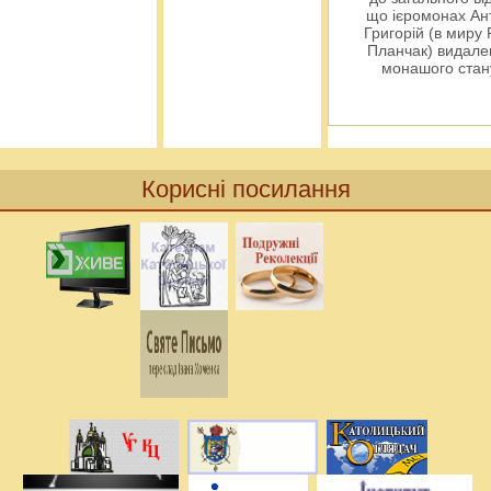
що ієромонах Ант
Григорій (в миру
Планчак) видален
монашого ста
Корисні посилання