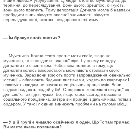
іншим лідерам угрупування. Ці люди готові до мучеництва, до
терпіння, до переслідування. Вони цього, зрештою, очікують,
вони цього прагнуть. Тому депортація Догнала могла б навпаки
пробудити в них відчуття власної значимості, відчуття
переслідуваності, якогось нездорового елітизму.
— Їм бракує своїх святих?
— Мучеників. Кожна секта прагне мати своїх, якщо не
мучеників, то ісповідників власної віри. І у цьому випадку
догналіти не є винятком. Небезпека полягає в тому, що
догналіти колись використають можливість отримати свого
мученика. Зараз вони воюють проти запровадження ювенальної
юстиції – обклеюють будинки листівками, ходять по квартирах і
наказують людям не впускати соціальних працівників. Вони
свідомо кидають людей у бій. Створюють конфліктні ситуації як
для своїх, так і для чужих. Бо, якщо хтось сьогодні прожене
соціального працівника, завтра він прийде із дільничним, потім з
ордером. У такої людини виникнуть проблеми на голому місці.
— У цій групі є чимало освічених людей. Що їх там тримає.
Ви маєте якесь пояснення?