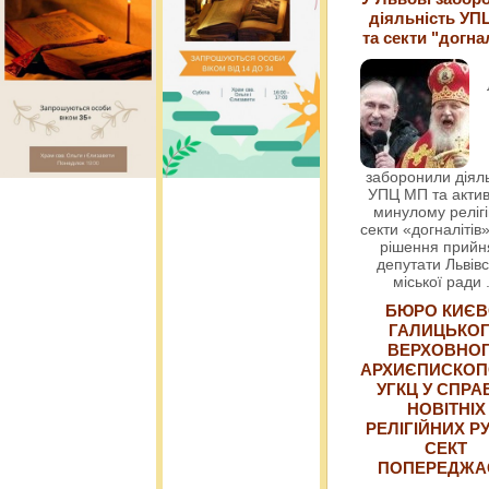
діяльність УП
та секти "догна
заборонили діяль
УПЦ МП та актив
минулому релігі
секти «догналітів»
рішення прийн
депутати Львівс
міської ради
БЮРО КИЄВ
ГАЛИЦЬКО
ВЕРХОВНО
АРХИЄПИСКОП
УГКЦ У СПРА
НОВІТНІХ
РЕЛІГІЙНИХ РУ
СЕКТ
ПОПЕРЕДЖ