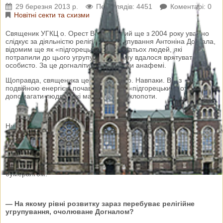
29 березня 2013 р.
Переглядів: 4451
Коментарі: 0
Новітні секти та схизми
Священик УГКЦ о. Орест Вільчинський ще з 2004 року уважно
слідкує за діяльністю релігійного угрупування Антоніна Догнала,
відомим ще як «підгорецькі» отці. Багатьох людей, які
потрапили до цього угрупування, йому вдалося врятувати
особисто. За це догналіти його піддали анафемі.
Щоправда, священика це не зупинило. Навпаки. Він з
подвійною енергією почав викривати «підгорецьких» отців та
допомагати людям, які мають з ними клопоти.
Нині, за спостереженнями о. Ореста, догналіти дещо
активізували свою діяльність. А ще священик не виключає, що
вони зможуть врешті добитися реєстрації на
загальноукраїнському рівні. Однак, у такому разі постраждає не
так УГКЦ, як прості люди, особливо на Сході та Центрі України,
та держава, для якої реєстрація цієї групи повернеться
бумерангом.
— На якому рівні розвитку зараз перебуває релігійне
угрупування, очолюване Догналом?