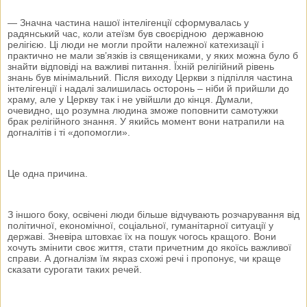
— Значна частина нашої інтелігенції сформувалась у
радянський час, коли атеїзм був своєрідною державною
релігією. Ці люди не могли пройти належної катехизації і
практично не мали зв’язків із священиками, у яких можна було б
знайти відповіді на важливі питання. Їхній релігійний рівень
знань був мінімальний. Після виходу Церкви з підпілля частина
інтелігенції і надалі залишилась осторонь – ніби й прийшли до
храму, але у Церкву так і не увійшли до кінця. Думали,
очевидно, що розумна людина зможе поповнити самотужки
брак релігійного знання. У якийсь момент вони натрапили на
догналітів і ті «допомогли».
Це одна причина.
З іншого боку, освічені люди більше відчувають розчарування від
політичної, економічної, соціальної, гуманітарної ситуації у
державі. Зневіра штовхає їх на пошук чогось кращого. Вони
хочуть змінити своє життя, стати причетним до якоїсь важливої
справи. А догналізм їм якраз схожі речі і пропонує, чи краще
сказати сурогати таких речей.