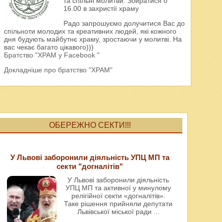
та спільні молитви. Збиратися о
16.00 в захристії храму
Радо запрошуємо долучитися Вас до
спільноти молодих та креативних людей, які кожного
дня будують майбутнє храму, зростаючи у молитві. На
вас чекає багато цікавого)))
Братство "ХРАМ у Facebook "
Докладніше про братство "ХРАМ"
ОБЕРЕЖНО СЕКТИ!!!
У Львові заборонили діяльність УПЦ МП та
секти "догналітів"
У Львові заборонили діяльність
УПЦ МП та активної у минулому
релігійної секти «догналітів».
Таке рішення прийняли депутати
Львівської міської ради
...