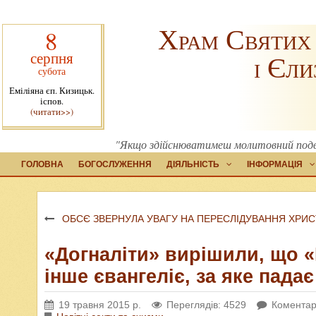
Храм Святих
8
серпня
і Єли
субота
Еміліяна єп. Кизицьк.
іспов.
(читати>>)
"Якщо здійснюватимеш молитовний подвиг
ГОЛОВНА
БОГОСЛУЖЕННЯ
ДІЯЛЬНІСТЬ
ІНФОРМАЦІЯ
ОБСЄ ЗВЕРНУЛА УВАГУ НА ПЕРЕСЛІДУВАННЯ ХРИСТ
«Догналіти» вирішили, що 
інше євангеліє, за яке пада
19 травня 2015 р.
Переглядів: 4529
Коментарі