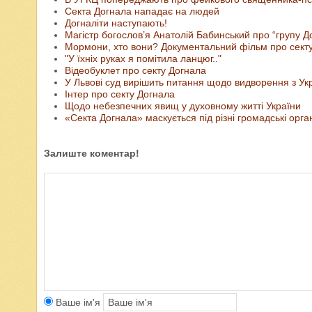
Секта Догнала нападає на людей
Догналіти наступають!
Магістр богослов’я Анатолій Бабинський про “групу Д
Мормони, хто вони? Документальний фільм про сект
"У їхніх руках я помітила ланцюг.."
Відеобуклет про секту Догнала
У Львові суд вирішить питання щодо видворення з Укр
Інтер про секту Догнала
Щодо небезпечних явищ у духовному житті України
«Секта Догнала» маскується під різні громадські орган
Залиште коментар!
Ваше ім'я