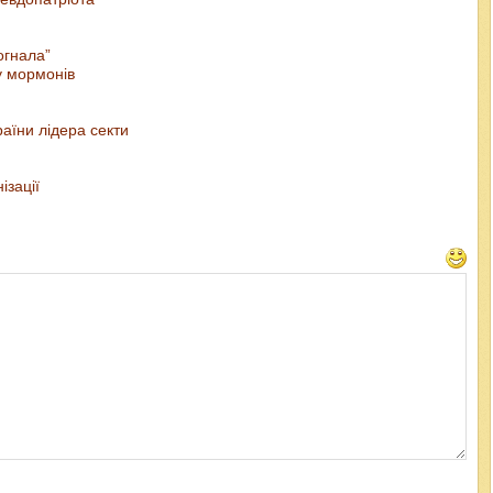
огнала”
у мормонів
аїни лідера секти
ізації