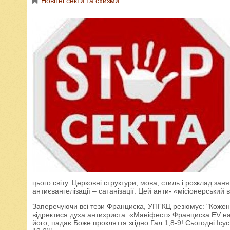
Новітні секти та схизми
цього світу. Церковні структури, мова, стиль і розклад зан
антиєвангелізації – сатанізації. Цей анти- «місіонерський 
Заперечуючи всі тези Франциска, УПГКЦ резюмує: "Коже
відректися духа антихриста. «Маніфест» Франциска EV нас
його, падає Боже прокляття згідно Гал.1,8-9! Сьогодні Ісу