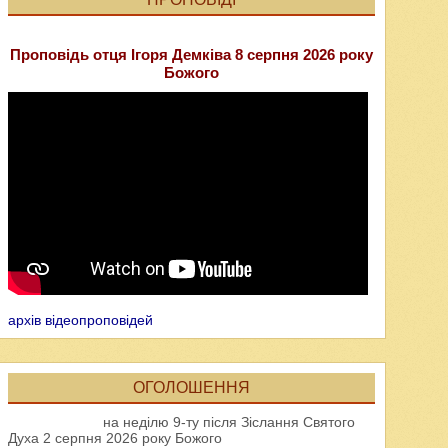
Проповідь отця Ігоря Демківа 8 серпня 2026 року
Божого
архів відеопроповідей
ОГОЛОШЕННЯ
на неділю 9-ту після Зіслання Святого
Духа 2 серпня 2026 року Божого