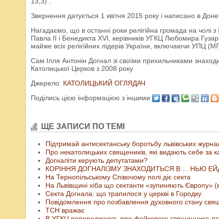
13,3)".
Звернення датується 1 квітня 2015 року і написано в Доне
Нагадаємо, що в останні роки релігійна громада на чолі з
Павла ІІ і Бенедикта XVI, керівників УГКЦ Любомира Гузар
майже всіх релігійних лідерів України, включаючи УПЦ (МП
Сам Ілля Антонін Догнал зі своїми прихильниками знаход
Католицької Церков з 2008 року.
Джерело:
КАТОЛИЦЬКИЙ ОГЛЯДАЧ
Поділись цією інформацією з іншими
ЩЕ ЗАПИСИ ПО ТЕМІ
Підтримай антисектанську боротьбу львівських журнал
Про некатолицьких священиків, які видають себе за к
Догналіти керують депутатами?
КОРІННЯ ДОГНАЛІЗМУ ЗНАХОДИТЬСЯ В ... НЬЮ ЕЙ
На Тернопільському Cпівочому полі діє секта
На Львівщині хіба що сектанти «зупиняють Європу» (
Секта Догнала: що трапилося у церкві в Городку
Повідомлення про позбавлення духовного стану свящ
ТСН вражає
В УГКЦ попереджають про фейкового священника-пс