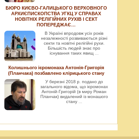
БЮРО КИЄВО-ГАЛИЦЬКОГО ВЕРХОВНОГО
АРХИЄПИСКОПСТВА УГКЦ У СПРАВАХ
НОВІТНІХ РЕЛІГІЙНИХ РУХІВ І СЕКТ
ПОПЕРЕДЖАЄ…
В Україні впродовж усіх років
незалежності розвиваються різні
секти та новітні релігійні рухи.
Більшість людей знає про
існування таких явищ
...
Колишнього ієромонаха Антонія-Григорія
(Планчака) позбавлено клірицького стану
У березні 2018 р. подано до
загального відома, що ієромонах
Антоній-Григорій (в миру Роман
Планчак) видалений із монашого
стану
...