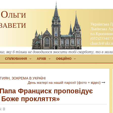
 Ольги
завети
Українська Г
Львівська Ар
пл.Кропивниц
(032)2334073
church@ukr.n
, яку б тільки не доводилося зносити тобі скорботу, то в молит
СПІЛКУВАННЯ
АРХІВ
ОФІЦІЙНО
ИЯН, ЗОКРЕМА В УКРАЇНІ
День матері на нашій парохії (фото + відео)
«Папа Франциск проповідує
є Боже прокляття»
: 0