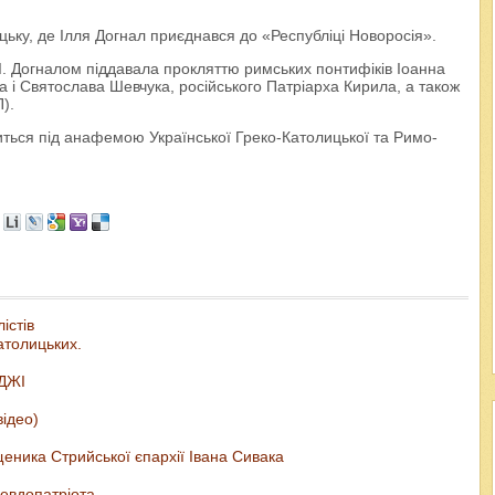
цьку, де Ілля Догнал приєднався до «Республіці Новоросія».
 І. Догналом піддавала прокляттю римських понтифіків Іоанна
а і Святослава Шевчука, російського Патріарха Кирила, а також
).
иться під анафемою Української Греко-Католицької та Римо-
істів
атолицьких.
ДЖІ
відео)
еника Стрийської єпархії Івана Сивака
евдопатріота