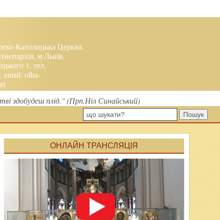
реко-Католицька Церква.
хиєпархія, м.Львів,
ького 1, тел.
, email:
olha-
et
ві здобудеш плід." (Прп.Ніл Синайський)
Пошук
ОНЛАЙН ТРАНСЛЯЦІЯ