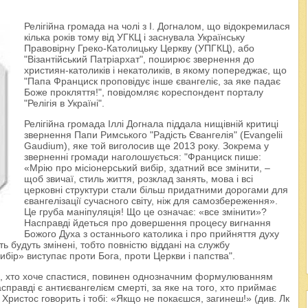
Релігійна громада на чолі з І. Догналом, що відокремилася
кілька років тому від УГКЦ і заснувала Українську
Правовірну Греко-Католицьку Церкву (УПГКЦ), або
"Візантійський Патріархат", поширює звернення до
християн-католиків і некатоликів, в якому попереджає, що
"Папа Франциск проповідує інше євангеліє, за яке падає
Боже прокляття!", повідомляє кореспондент порталу
"Релігія в Україні".
Релігійна громада Іллі Догнала піддала нищівній критиці
звернення Папи Римського "Радість Євангелія" (Evangelii
Gaudium), яке той виголосив ще 2013 року. Зокрема у
зверненні громади наголошується: "Франциск пише:
«Мрію про місіонерський вибір, здатний все змінити, –
щоб звичаї, стиль життя, розклад занять, мова і всі
церковні структури стали більш придатними дорогами для
євангелізації сучасного світу, ніж для самозбереження».
Це груба маніпуляція! Що це означає: «все змінити»?
Насправді йдеться про довершення процесу вигнання
Божого Духа з останнього католика і про прийняття духу
ять будуть змінені, тобто повністю віддані на службу
вибір» виступає проти Бога, проти Церкви і папства".
н, хто хоче спастися, повинен однозначним формулюванням
правді є антиєвангелієм смерті, за яке на того, хто приймає
с Христос говорить і тобі: «Якщо не покаєшся, загинеш!» (див. Лк