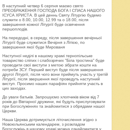
В наступний четвер 6 серпня маємо свято
ПРЕОБРАЖЕННЯ ГОСПОДА БОГА І СПАСА НАШОГО
ІСУСА ХРИСТА. В цей деннь Святу Літургію будемо
служити о 8.00, 10.00, 12.99 та о 18.00, після
завершення кожної Літургії буде освячення
першоплодів.
На передодні, в середу, після завершення вечірньої
Літургії буде служитися Вечірня з Літією, по
завершення якої буде Мированя
Наступної неділі в нашому храмі тернопільське
товариство сліпих і слабозрячих "Біла тростина" буде
проводити свої виступи з метою зібрати кошти на
потреби ЗСУ. Перший виступ буде після завершення
другої Літургії, після чого вони приймуть участь у третій
Літургії, після звершення якої проведуть наступний
виступ. Просимо наших парафіян прийняти участь в
цих заходах.
До уваги батьків. Запрошуємо хлопчиків віком від 7
років до Вівтарної дружини, які будуть прислуговувати
при Богослужіннях та знайомитися з обрядами нашої
Церкви.
Наша Церква дотримується літочислення згідно з
Новоюльянським календарем, з розкладом
Богослужінь в нашому храмі можна ознайомитися у