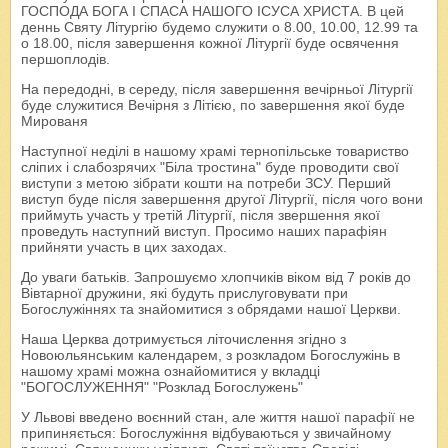
ГОСПОДА БОГА І СПАСА НАШОГО ІСУСА ХРИСТА. В цей
деннь Святу Літургію будемо служити о 8.00, 10.00, 12.99 та
о 18.00, після завершення кожної Літургії буде освячення
першоплодів.
На передодні, в середу, після завершення вечірньої Літургії
буде служитися Вечірня з Літією, по завершення якої буде
Мированя
Наступної неділі в нашому храмі тернопільське товариство
сліпих і слабозрячих "Біла тростина" буде проводити свої
виступи з метою зібрати кошти на потреби ЗСУ. Перший
виступ буде після завершення другої Літургії, після чого вони
приймуть участь у третій Літургії, після звершення якої
проведуть наступний виступ. Просимо наших парафіян
прийняти участь в цих заходах.
До уваги батьків. Запрошуємо хлопчиків віком від 7 років до
Вівтарної дружини, які будуть прислуговувати при
Богослужіннях та знайомитися з обрядами нашої Церкви.
Наша Церква дотримується літочислення згідно з
Новоюльянським календарем, з розкладом Богослужінь в
нашому храмі можна ознайомитися у вкладці
"БОГОСЛУЖЕННЯ" "Розклад Богослужень"
У Львові введено воєнний стан, але життя нашої парафії не
припиняється: Богослужіння відбуваються у звичайному