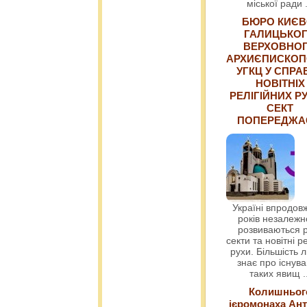
міської ради
БЮРО КИЄВ
ГАЛИЦЬКО
ВЕРХОВНО
АРХИЄПИСКОП
УГКЦ У СПРА
НОВІТНІХ
РЕЛІГІЙНИХ РУ
СЕКТ
ПОПЕРЕДЖ
Україні впродовж
років незалежн
розвиваються р
секти та новітні ре
рухи. Більшість 
знає про існув
таких явищ
.
Колишньог
ієромонаха Ант