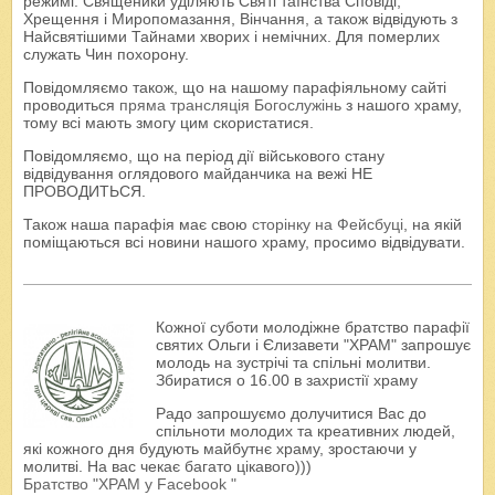
режимі. Священики уділяють Святі таїнства Сповіді,
Хрещення і Миропомазання, Вінчання, а також відвідують з
Найсвятішими Тайнами хворих і немічних. Для померлих
служать Чин похорону.
Повідомляємо також, що на нашому парафіяльному сайті
проводиться
пряма трансляція Богослужінь
з нашого храму,
тому всі мають змогу цим скористатися.
Повідомляємо, що на період дії військового стану
відвідування оглядового майданчика на вежі НЕ
ПРОВОДИТЬСЯ.
Також наша парафія має свою
сторінку на Фейсбуці
, на якій
поміщаються всі новини нашого храму, просимо відвідувати.
Кожної суботи молодіжне братство парафії
святих Ольги і Єлизавети "ХРАМ" запрошує
молодь на зустрічі та спільні молитви.
Збиратися о 16.00 в захристії храму
Радо запрошуємо долучитися Вас до
спільноти молодих та креативних людей,
які кожного дня будують майбутнє храму, зростаючи у
молитві. На вас чекає багато цікавого)))
Братство "ХРАМ у Facebook "