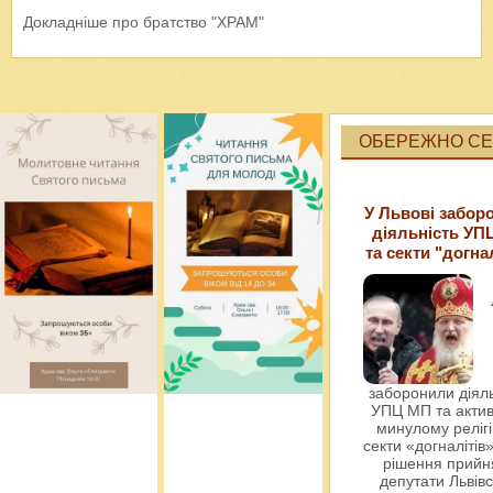
Докладніше про братство "ХРАМ"
ОБЕРЕЖНО СЕК
У Львові забор
діяльність УП
та секти "догна
заборонили діяль
УПЦ МП та актив
минулому релігі
секти «догналітів»
рішення прийн
депутати Львівс