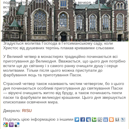
події з життя Христа Спасителя: Тайна вечеря, на якій Господь
встановив новозавітне Таїнство Євхаристії. Господь Ісус Христос
уклав Новий Заповіт між Богом і людьми ціною Власної Крові.
Цього дня у храмі служать Літургію св. Василя Великого, а
єпископи вмивають ноги 12 священнослужителям, як це вчинив
Ісус Христос дві тисячі років тому своїм учням на знак глибокого
смирення і любові до них, а також як повчання всім християнам
не шукати влади один над одним, а слугувати один одному.
Згадується молитва Господа в Гетсиманському саду, коли
Христос від душевних терпінь плакав кривавими сльозами.
У Великий четвер в монастирях традиційно починаються всі
приготування до Великодня. Вважається, що цього дня потрібно
встати ще до світанку і з самого ранку очищати душу і серце
молитвами. Тільки після цього можна приступати до
фарбування яєць та приготування Пасок.
Страсний четвер також називають чистим четвергом, бо з цього
дня починаються особливі приготування до святкування Пасхи
— віруючі очищають житло від бруду, а також починають пекти
паски та фарбувати великодні крашанки. Цього дня звершується
єпископами освячення мира.
Джерело:
RISU
Поділись цією інформацією з іншими