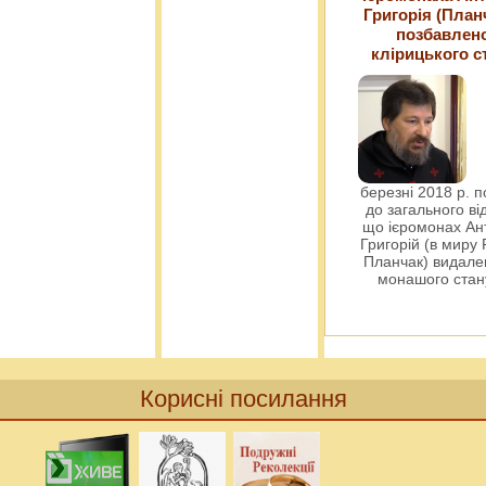
Григорія (План
позбавлен
клірицького с
березні 2018 р. 
до загального ві
що ієромонах Ант
Григорій (в миру
Планчак) видален
монашого ста
Корисні посилання