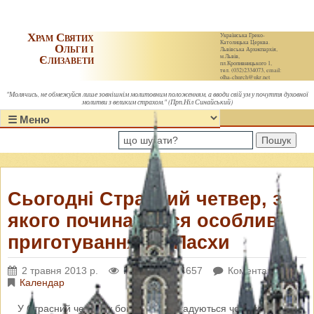
Храм Святих
Українська Греко-
Католицька Церква.
Ольги і
Львівська Архиєпархія,
Єлизавети
м.Львів,
пл.Кропивницького 1,
тел. (032)2334073, email:
olha-church@ukr.net
"Молячись, не обмежуйся лише зовнішнім молитовним положенням, а вводи свій ум у почуття духовної
молитви з великим страхом." (Прп.Ніл Синайський)
Пошук
Сьогодні Страсний четвер, з
якого починаються особливі
приготування до Пасхи
2 травня 2013 р.
Переглядів: 4657
Коментарі: 0
Календар
У Страсний четвер у богослужінні згадуються чотири важливі