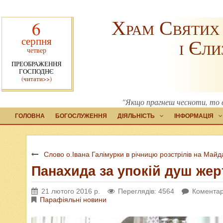
Храм Святих
6
серпня
і Єли
четвер
ПРЕОБРАЖЕННЯ
ГОСПОДНЄ
(читати>>)
"Якщо прагнеш чесноти, то в
ГОЛОВНА
БОГОСЛУЖЕННЯ
ДІЯЛЬНІСТЬ
ІНФОРМАЦІЯ
Слово о.Івана Галімурки в річницю розстрілів на Майд
Панахида за упокій душ жер
21 лютого 2016 р.
Переглядів: 4564
Коментар
Парафіяльні новини