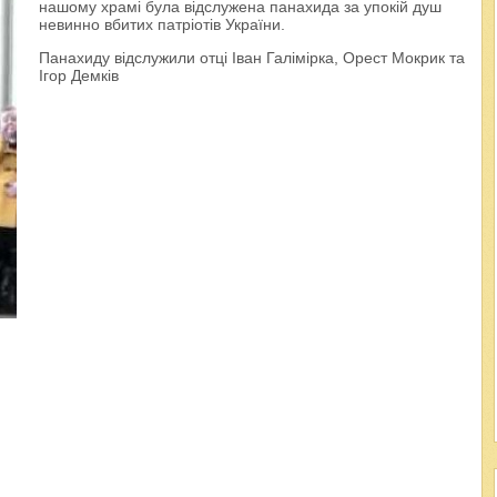
нашому храмі була відслужена панахида за упокій душ
невинно вбитих патріотів України.
Панахиду відслужили отці Іван Галімірка, Орест Мокрик та
Ігор Демків