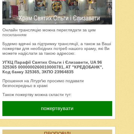
Онлайн трансляцію можна переглядати за цим
посиланням
Будемо вдячні за підтримку трансляції, а також за Ваші
пожертви для необхідних потреб нашого храму, які Ви
можете надіслати за такою адресою:
УГКЦ Парафії Святих Ольги і Єлизавети, UA 96
325365 0000000260010000781, AT "КРЕДОБАНК",
Код банку 325365, ЗКПО 23964835
Прошення на Літурґію просимо подавати
безпосередньо в храмі
Також пожертву можна скласти тут:
пожертвувати
ПРОПОВІДІ