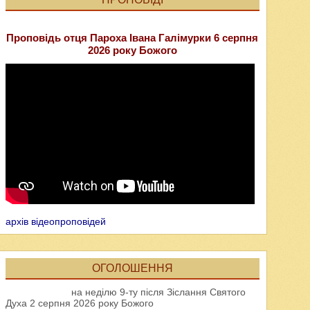
Проповідь отця Пароха Івана Галімурки 6 серпня
2026 року Божого
архів відеопроповідей
ОГОЛОШЕННЯ
на неділю 9-ту після Зіслання Святого
Духа 2 серпня 2026 року Божого