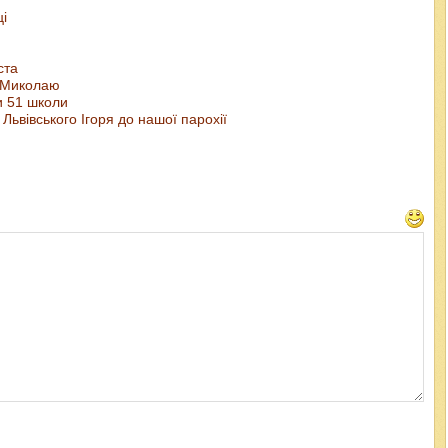
ці
ста
у Миколаю
ми 51 школи
Львівського Ігоря до нашої парохії