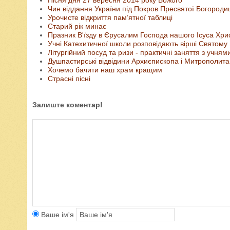
Пісня дня 27 вересня 2014 року Божого
Чин віддання України під Покров Пресвятої Богороди
Урочисте відкриття пам’ятної таблиці
Старий рік минає
Празник В'їзду в Єрусалим Господа нашого Ісуса Хри
Учні Катехитичної школи розповідають вірші Святом
Літургійний посуд та ризи - практичні заняття з учня
Душпастирські відвідини Архиєпископа і Митрополита 
Хочемо бачити наш храм кращим
Страсні пісні
Залиште коментар!
Ваше ім'я