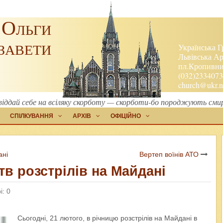
 Ольги
завети
Українська Г
Львівська Ар
пл.Кропивниц
(032)2334073
church@ukr.n
іддай себе на всіляку скорботу — скорботи-бо породжують смире
СПІЛКУВАННЯ
АРХІВ
ОФІЦІЙНО
ані
Вертеп воїнів АТО
тв розстрілів на Майдані
і: 0
Сьогодні, 21 лютого, в річницю розстрілів на Майдані в