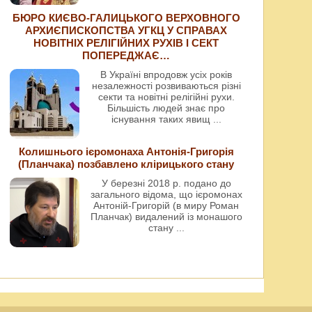
БЮРО КИЄВО-ГАЛИЦЬКОГО ВЕРХОВНОГО
АРХИЄПИСКОПСТВА УГКЦ У СПРАВАХ
НОВІТНІХ РЕЛІГІЙНИХ РУХІВ І СЕКТ
ПОПЕРЕДЖАЄ…
В Україні впродовж усіх років
незалежності розвиваються різні
секти та новітні релігійні рухи.
Більшість людей знає про
існування таких явищ
...
Колишнього ієромонаха Антонія-Григорія
(Планчака) позбавлено клірицького стану
У березні 2018 р. подано до
загального відома, що ієромонах
Антоній-Григорій (в миру Роман
Планчак) видалений із монашого
стану
...