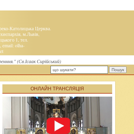
реко-Католицька Церква.
хиєпархія, м.Львів,
ького 1, тел.
, email:
olha-
et
нння." (Св.Ісаак Сирійський)
Пошук
ОНЛАЙН ТРАНСЛЯЦІЯ