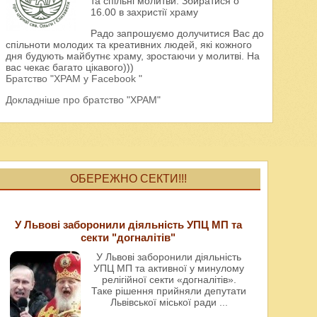
та спільні молитви. Збиратися о
16.00 в захристії храму
Радо запрошуємо долучитися Вас до
спільноти молодих та креативних людей, які кожного
дня будують майбутнє храму, зростаючи у молитві. На
вас чекає багато цікавого)))
Братство "ХРАМ у Facebook "
Докладніше про братство "ХРАМ"
ОБЕРЕЖНО СЕКТИ!!!
У Львові заборонили діяльність УПЦ МП та
секти "догналітів"
У Львові заборонили діяльність
УПЦ МП та активної у минулому
релігійної секти «догналітів».
Таке рішення прийняли депутати
Львівської міської ради
...