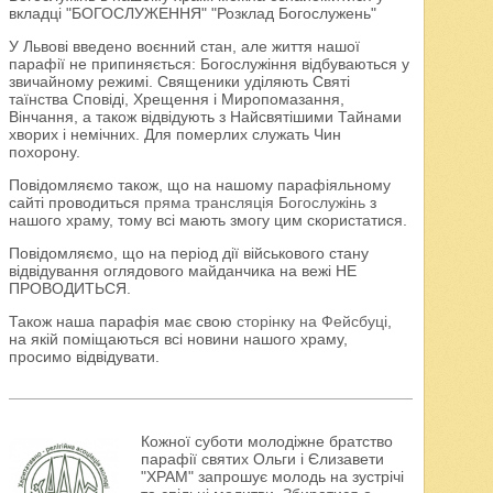
вкладці "БОГОСЛУЖЕННЯ" "Розклад Богослужень"
У Львові введено воєнний стан, але життя нашої
парафії не припиняється: Богослужіння відбуваються у
звичайному режимі. Священики уділяють Святі
таїнства Сповіді, Хрещення і Миропомазання,
Вінчання, а також відвідують з Найсвятішими Тайнами
хворих і немічних. Для померлих служать Чин
похорону.
Повідомляємо також, що на нашому парафіяльному
сайті проводиться
пряма трансляція Богослужінь
з
нашого храму, тому всі мають змогу цим скористатися.
Повідомляємо, що на період дії військового стану
відвідування оглядового майданчика на вежі НЕ
ПРОВОДИТЬСЯ.
Також наша парафія має свою
сторінку на Фейсбуці
,
на якій поміщаються всі новини нашого храму,
просимо відвідувати.
Кожної суботи молодіжне братство
парафії святих Ольги і Єлизавети
"ХРАМ" запрошує молодь на зустрічі