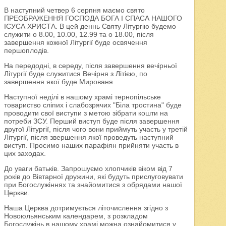
В наступний четвер 6 серпня маємо свято
ПРЕОБРАЖЕННЯ ГОСПОДА БОГА І СПАСА НАШОГО
ІСУСА ХРИСТА. В цей деннь Святу Літургію будемо
служити о 8.00, 10.00, 12.99 та о 18.00, після
завершення кожної Літургії буде освячення
першоплодів.
На передодні, в середу, після завершення вечірньої
Літургії буде служитися Вечірня з Літією, по
завершення якої буде Мированя
Наступної неділі в нашому храмі тернопільське
товариство сліпих і слабозрячих "Біла тростина" буде
проводити свої виступи з метою зібрати кошти на
потреби ЗСУ. Перший виступ буде після завершення
другої Літургії, після чого вони приймуть участь у третій
Літургії, після звершення якої проведуть наступний
виступ. Просимо наших парафіян прийняти участь в
цих заходах.
До уваги батьків. Запрошуємо хлопчиків віком від 7
років до Вівтарної дружини, які будуть прислуговувати
при Богослужіннях та знайомитися з обрядами нашої
Церкви.
Наша Церква дотримується літочислення згідно з
Новоюльянським календарем, з розкладом
Богослужінь в нашому храмі можна ознайомитися у