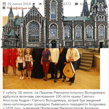
29 липня 2018 р.
Переглядів: 4372
Коментарі: 0
Парафіяльні новини
У суботу, 28 липня, на Празник Рівноапостольного Володимира,
відбулося величаве святкування 100-ліття храму Святого
Апостола Андрія і Святого Володимира, котрий був зведений
греко-католицькою громадою Львівського передмістя Богданівка
у 1918 році, освячений Праведним Митрополитом Андреєм