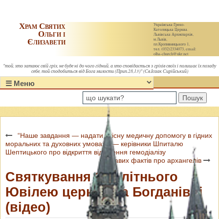
Храм Святих
Українська Греко-
Католицька Церква.
Ольги і
Львівська Архиєпархія,
Єлизавети
м.Львів,
пл.Кропивницького 1,
тел. (032)2334073, email:
olha-church@ukr.net
"той, хто затаює свій гріх, не буде ні до чого гідний, а хто сповідається з гріхів своїх і полишає їх позаду
себе, той сподобиться від Бога милости (Прип.28,13)" (Св.Ісаак Сирійський)
Пошук
“Наше завдання — надати якісну медичну допомогу в гідних
моральних та духовних умовах”, — керівники Шпиталю
Шептицького про відкриття відділення гемодіалізу
5 цікавих фактів про архангелів
Святкування 100-літнього
Ювілею церкви на Богданівці
(відео)