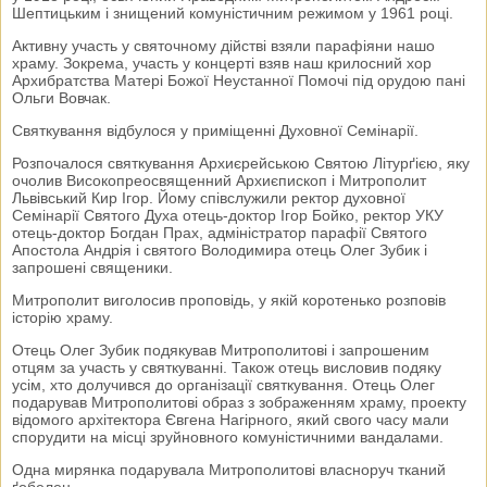
Шептицьким і знищений комуністичним режимом у 1961 році.
Активну участь у святочному дійстві взяли парафіяни нашо
храму. Зокрема, участь у концерті взяв наш крилосний хор
Архибратства Матері Божої Неустанної Помочі під орудою пані
Ольги Вовчак.
Святкування відбулося у приміщенні Духовної Семінарії.
Розпочалося святкування Архиєрейською Святою Літурґією, яку
очолив Високопреосвященний Архиєпископ і Митрополит
Львівський Кир Ігор. Йому співслужили ректор духовної
Семінарії Святого Духа отець-доктор Ігор Бойко, ректор УКУ
отець-доктор Богдан Прах, адміністратор парафії Святого
Апостола Андрія і святого Володимира отець Олег Зубик і
запрошені священики.
Митрополит виголосив проповідь, у якій коротенько розповів
історію храму.
Отець Олег Зубик подякував Митрополитові і запрошеним
отцям за участь у святкуванні. Також отець висловив подяку
усім, хто долучився до організації святкування. Отець Олег
подарував Митрополитові образ з зображенням храму, проекту
відомого архітектора Євгена Нагірного, який свого часу мали
спорудити на місці зруйновного комуністичними вандалами.
Одна мирянка подарувала Митрополитові власноруч тканий
ґобелен.