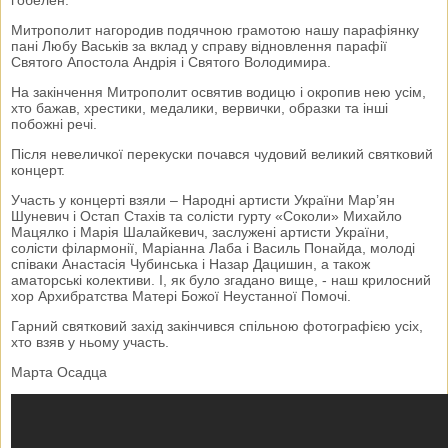
Митрополит нагородив подячною грамотою нашу парафіянку
пані Любу Васьків за вклад у справу відновлення парафії
Святого Апостола Андрія і Святого Володимира.
На закінчення Митрополит освятив водицю і окропив нею усім,
хто бажав, хрестики, медалики, вервички, образки та інші
побожні речі.
Після невеличкої перекуски почався чудовий великий святковий
концерт.
Участь у концерті взяли – Народні артисти України Мар’ян
Шуневич і Остап Стахів та солісти гурту «Соколи» Михайло
Мацялко і Марія Шалайкевич, заслужені артисти України,
солісти філармонії, Маріанна Лаба і Василь Понайда, молоді
співаки Анастасія Чубинська і Назар Дацишин, а також
аматорські колективи. І, як було згадано вище, - наш крилосний
хор Архибратства Матері Божої Неустанної Помочі.
Гарний святковий захід закінчився спільною фотографією усіх,
хто взяв у ньому участь.
Марта Осадца