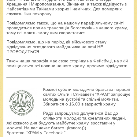
Хрещення і Миропомазання, Вінчання, а також відвідують з
Найсвятішими Тайнами хворих і немічних. Для померлих
служать Чин похорону.
Повідомляємо також, що на нашому парафіяльному сайті
проводиться
пряма трансляція Богослужінь
з нашого храму,
тому всі мають змогу цим скористатися.
Повідомляємо, що на період дії військового стану
відвідування оглядового майданчика на вежі НЕ
ПРОВОДИТЬСЯ.
Також наша парафія має свою
сторінку на Фейсбуці
, на якій
поміщаються всі новини нашого храму, просимо відвідувати.
Кожної суботи молодіжне братство парафії
святих Ольги і Єлизавети "ХРАМ" запрошує
молодь на зустрічі та спільні молитви.
Збиратися о 16.00 в захристії храму
Радо запрошуємо долучитися Вас до
спільноти молодих та креативних людей,
які кожного дня будують майбутнє храму, зростаючи у
молитві. На вас чекає багато цікавого)))
Братство "ХРАМ у Facebook "