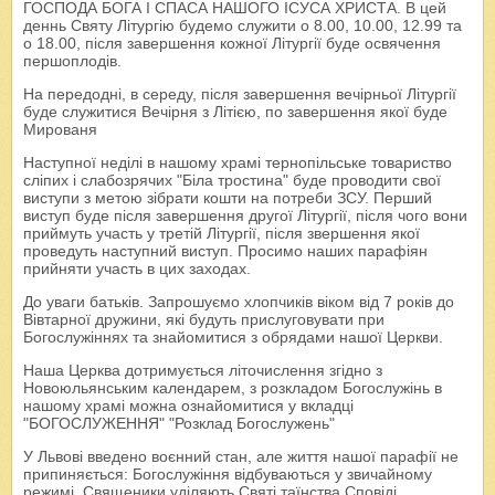
ГОСПОДА БОГА І СПАСА НАШОГО ІСУСА ХРИСТА. В цей
деннь Святу Літургію будемо служити о 8.00, 10.00, 12.99 та
о 18.00, після завершення кожної Літургії буде освячення
першоплодів.
На передодні, в середу, після завершення вечірньої Літургії
буде служитися Вечірня з Літією, по завершення якої буде
Мированя
Наступної неділі в нашому храмі тернопільське товариство
сліпих і слабозрячих "Біла тростина" буде проводити свої
виступи з метою зібрати кошти на потреби ЗСУ. Перший
виступ буде після завершення другої Літургії, після чого вони
приймуть участь у третій Літургії, після звершення якої
проведуть наступний виступ. Просимо наших парафіян
прийняти участь в цих заходах.
До уваги батьків. Запрошуємо хлопчиків віком від 7 років до
Вівтарної дружини, які будуть прислуговувати при
Богослужіннях та знайомитися з обрядами нашої Церкви.
Наша Церква дотримується літочислення згідно з
Новоюльянським календарем, з розкладом Богослужінь в
нашому храмі можна ознайомитися у вкладці
"БОГОСЛУЖЕННЯ" "Розклад Богослужень"
У Львові введено воєнний стан, але життя нашої парафії не
припиняється: Богослужіння відбуваються у звичайному
режимі. Священики уділяють Святі таїнства Сповіді,