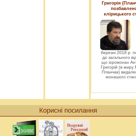
Григорія (План
позбавлен
клірицького с
березні 2018 р. 
до загального ві
що ієромонах Ант
Григорій (в миру
Планчак) видален
монашого ста
Корисні посилання