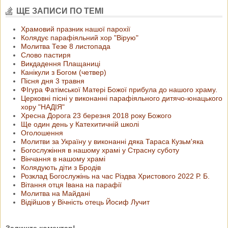
ЩЕ ЗАПИСИ ПО ТЕМІ
Храмовий празник нашої парохії
Колядує парафіяльний хор "Вірую"
Молитва Тезе 8 листопада
Слово пастиря
Викдадення Плащаниці
Канікули з Богом (четвер)
Пісня дня 3 травня
ФІгура Фатімської Матері Божої прибула до нашого храму.
Церковні пісні у виконанні парафіяльного дитячо-юнацького
хору "НАДІЯ"
Хресна Дорога 23 березня 2018 року Божого
Ще один день у Катехитичній школі
Оголошення
Молитви за Україну у виконанні дяка Тараса Кузьм'яка
Богослужіння в нашому храмі у Страсну суботу
Вінчання в нашому храмі
Колядують діти з Бродів
Розклад Богослужінь на час Різдва Христового 2022 Р. Б.
Вітання отця Івана на парафії
Молитва на Майдані
Відійшов у Вічність отець Йосиф Лучит
Залиште коментар!