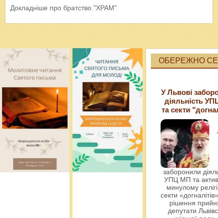
Докладніше про братство "ХРАМ"
ОБЕРЕЖНО СЕК
У Львові забор
діяльність УП
та секти "догна
заборонили діяль
УПЦ МП та актив
минулому релігі
секти «догналітів»
рішення прийн
депутати Львівс