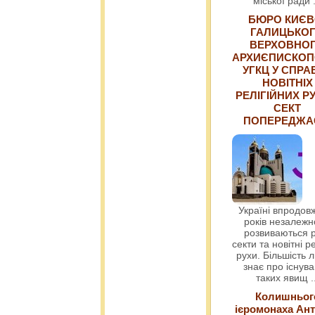
міської ради
БЮРО КИЄВ
ГАЛИЦЬКО
ВЕРХОВНО
АРХИЄПИСКОП
УГКЦ У СПРА
НОВІТНІХ
РЕЛІГІЙНИХ РУ
СЕКТ
ПОПЕРЕДЖ
Україні впродовж
років незалежн
розвиваються р
секти та новітні ре
рухи. Більшість 
знає про існув
таких явищ
.
Колишньог
ієромонаха Ант