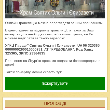
Онлайн трансляцію можна переглядати за цим
посиланням
Будемо вдячні за підтримку трансляції, а також за Ваші
пожертви для необхідних потреб нашого храму, які Ви
можете надіслати за такою адресою:
УГКЦ Парафії Святих Ольги і Єлизавети, UA 96 325365
0000000260010000781, AT "КРЕДОБАНК", Код банку
325365, ЗКПО 23964835
Прошення на Літурґію просимо подавати безпосередньо в
храмі
Також пожертву можна скласти тут:
пожертвувати
ПРОПОВІДІ