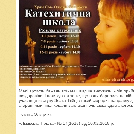
Малі артисти бажали воїнам швидше видужати. «Ми прийш
виздоровіли, і подякувати за те, що вони боролися на війн
учасниця виступу Злата. Бійців такий сюрприз направду з
стараннями, інші ховали заплакані очі, адже вдома когось ч
Тетяна Оліярчик
«Львівська Пошта» № 14(1625) від 10.02.2015 р.