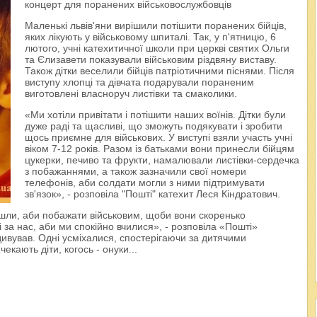
концерт для поранених військовослужбовців
Маленькі львів'яни вирішили потішити поранених бійців,
яких лікують у військовому шпиталі. Так, у п'ятницю, 6
лютого, учні катехитичної школи при церкві святих Ольги
та Єлизавети показували військовим різдвяну виставу.
Також дітки веселили бійців патріотичними піснями. Після
виступу хлопці та дівчата подарували пораненим
виготовлені власноруч листівки та смаколики.
«Ми хотіли привітати і потішити наших воїнів. Дітки були
дуже раді та щасливі, що зможуть подякувати і зробити
щось приємне для військових. У виступі взяли участь учні
віком 7-12 років. Разом із батьками вони принесли бійцям
цукерки, печиво та фрукти, намалювали листівки-сердечка
з побажаннями, а також зазначили свої номери
телефонів, аби солдати могли з ними підтримувати
зв'язок», - розповіла "Пошті" катехит Леся Кіндратович.
ли, аби побажати військовим, щоби вони скоренько
і за нас, аби ми спокійно вчилися», - розповіла «Пошті»
дивував. Одні усміхалися, спостерігаючи за дитячими
екають діти, когось - онуки...