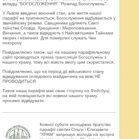
вкладці "БОГОСЛУЖЕННЯ" "Розклад Богослужень"
У Львові введено воєнний стан, але життя нашої
парафії не припиняється: Богослужіння відбуваються у
звичайному режимі. Священики уділяють Святі
таїнства Сповіді, Хрещення і Миропомазання,
Вінчання, а також відвідують з Найсвятішими Тайнами
хворих і немічних. Для померлих служать Чин
похорону.
Повідомляємо також, що на нашому парафіяльному
сайті проводиться
пряма трансляція Богослужінь
з
нашого храму, тому всі мають змогу цим скористатися.
Повідомляємо, що на період дії військового стану
відвідування оглядового майданчика на вежі НЕ
ПРОВОДИТЬСЯ.
Також наша парафія має свою
сторінку на Фейсбуці
,
на якій поміщаються всі новини нашого храму,
просимо відвідувати.
Кожної суботи молодіжне братство
парафії святих Ольги і Єлизавети
"ХРАМ" запрошує молодь на зустрічі