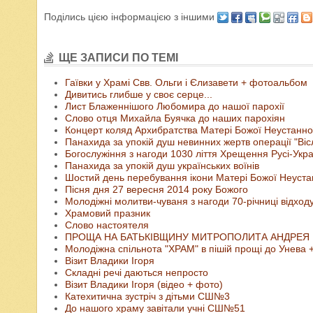
Поділись цією інформацією з іншими
ЩЕ ЗАПИСИ ПО ТЕМІ
Гаївки у Храмі Свв. Ольги і Єлизавети + фотоальбом
Дивитись глибше у своє серце...
Лист Блаженнішого Любомира до нашої парохії
Слово отця Михайла Буячка до наших парохіян
Концерт коляд Архибратства Матері Божої Неустанно
Панахида за упокій душ невинних жертв операції "Віс
Богослужіння з нагоди 1030 ліття Хрещення Русі-Укр
Панахида за упокій душ українських воїнів
Шостий день перебування ікони Матері Божої Неустан
Пісня дня 27 вересня 2014 року Божого
Молодіжні молитви-чуваня з нагоди 70-річниці відхо
Храмовий празник
Слово настоятеля
ПРОЩА НА БАТЬКІВЩИНУ МИТРОПОЛИТА АНДРЕЯ
Молодіжна спільнота "ХРАМ" в пішій прощі до Унева 
Візит Владики Ігоря
Складні речі даються непросто
Візит Владики Ігоря (відео + фото)
Катехитична зустріч з дітьми СШ№3
До нашого храму завітали учні СШ№51