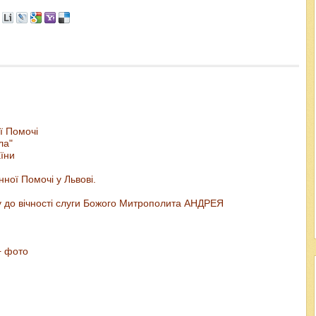
ї Помочі
ла"
аїни
ної Помочі у Львові.
ду до вічності слуги Божого Митрополита АНДРЕЯ
+ фото