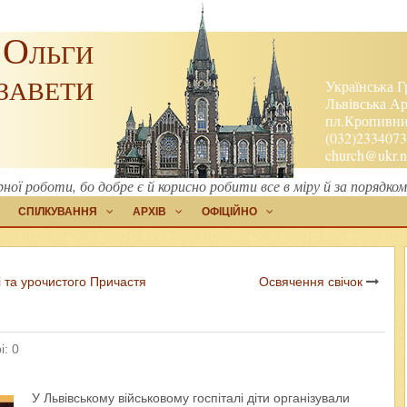
 Ольги
завети
Українська Г
Львівська Ар
пл.Кропивниц
(032)2334073
church@ukr.n
рної роботи, бо добре є й корисно робити все в міру й за порядко
СПІЛКУВАННЯ
АРХІВ
ОФІЦІЙНО
і та урочистого Причастя
Освячення свічок
і: 0
У Львівському військовому госпіталі діти організували