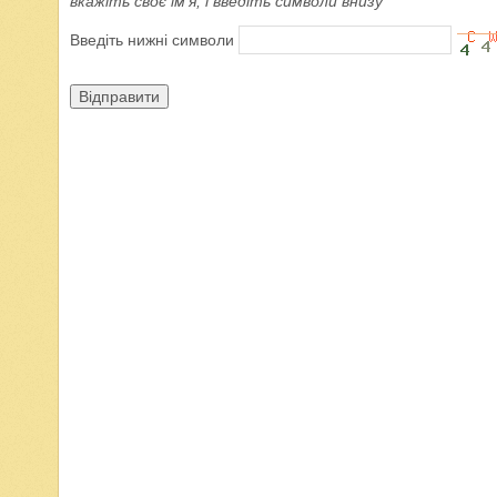
вкажіть своє ім'я, і введіть символи внизу
Введіть нижні символи
Відправити