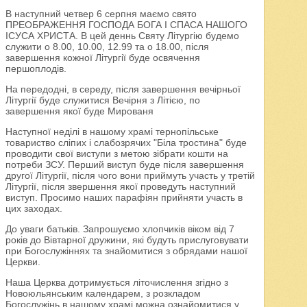
В наступний четвер 6 серпня маємо свято
ПРЕОБРАЖЕННЯ ГОСПОДА БОГА І СПАСА НАШОГО
ІСУСА ХРИСТА. В цей деннь Святу Літургію будемо
служити о 8.00, 10.00, 12.99 та о 18.00, після
завершення кожної Літургії буде освячення
першоплодів.
На передодні, в середу, після завершення вечірньої
Літургії буде служитися Вечірня з Літією, по
завершення якої буде Мированя
Наступної неділі в нашому храмі тернопільське
товариство сліпих і слабозрячих "Біла тростина" буде
проводити свої виступи з метою зібрати кошти на
потреби ЗСУ. Перший виступ буде після завершення
другої Літургії, після чого вони приймуть участь у третій
Літургії, після звершення якої проведуть наступний
виступ. Просимо наших парафіян прийняти участь в
цих заходах.
До уваги батьків. Запрошуємо хлопчиків віком від 7
років до Вівтарної дружини, які будуть прислуговувати
при Богослужіннях та знайомитися з обрядами нашої
Церкви.
Наша Церква дотримується літочислення згідно з
Новоюльянським календарем, з розкладом
Богослужінь в нашому храмі можна ознайомитися у