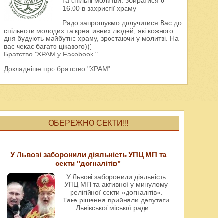
та спільні молитви. Збиратися о
16.00 в захристії храму
Радо запрошуємо долучитися Вас до
спільноти молодих та креативних людей, які кожного
дня будують майбутнє храму, зростаючи у молитві. На
вас чекає багато цікавого)))
Братство "ХРАМ у Facebook "
Докладніше про братство "ХРАМ"
ОБЕРЕЖНО СЕКТИ!!!
У Львові заборонили діяльність УПЦ МП та
секти "догналітів"
У Львові заборонили діяльність
УПЦ МП та активної у минулому
релігійної секти «догналітів».
Таке рішення прийняли депутати
Львівської міської ради
...