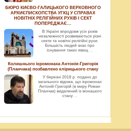
БЮРО КИЄВО-ГАЛИЦЬКОГО ВЕРХОВНОГО
АРХИЄПИСКОПСТВА УГКЦ У СПРАВАХ
НОВІТНІХ РЕЛІГІЙНИХ РУХІВ І СЕКТ
ПОПЕРЕДЖАЄ…
В Україні впродовж усіх років
незалежності розвиваються різні
секти та новітні релігійні рухи.
Більшість людей знає про
існування таких явищ
...
Колишнього ієромонаха Антонія-Григорія
(Планчака) позбавлено клірицького стану
У березні 2018 р. подано до
загального відома, що ієромонах
Антоній-Григорій (в миру Роман
Планчак) видалений із монашого
стану
...