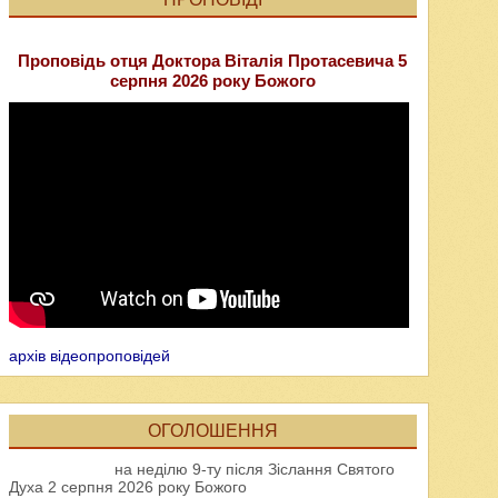
Проповідь отця Доктора Віталія Протасевича 5
серпня 2026 року Божого
архів відеопроповідей
ОГОЛОШЕННЯ
на неділю 9-ту після Зіслання Святого
Духа 2 серпня 2026 року Божого