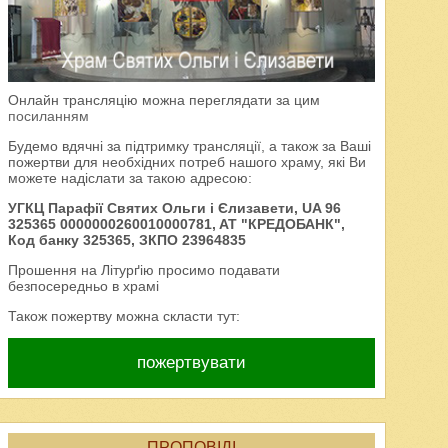
Онлайн трансляцію можна переглядати за цим
посиланням
Будемо вдячні за підтримку трансляції, а також за Ваші
пожертви для необхідних потреб нашого храму, які Ви
можете надіслати за такою адресою:
УГКЦ Парафії Святих Ольги і Єлизавети, UA 96
325365 0000000260010000781, AT "КРЕДОБАНК",
Код банку 325365, ЗКПО 23964835
Прошення на Літурґію просимо подавати
безпосередньо в храмі
Також пожертву можна скласти тут:
пожертвувати
ПРОПОВІДІ