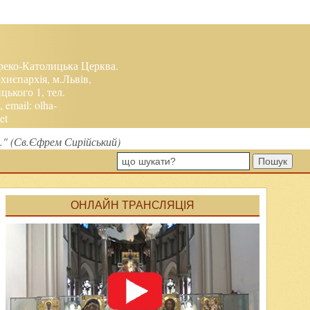
реко-Католицька Церква.
хиєпархія, м.Львів,
ького 1, тел.
, email:
olha-
et
м." (Св.Єфрем Сирійський)
Пошук
ОНЛАЙН ТРАНСЛЯЦІЯ