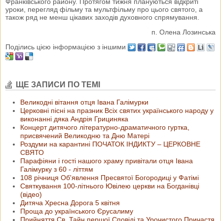
Франківського району. Протягом тижня плануються відкриті
уроки, перегляд фільму та мультфільму про цього святого, а
також ряд не менш цікавих заходів духовного спрямування.
п. Олена Лозинська
Поділись цією інформацією з іншими
ЩЕ ЗАПИСИ ПО ТЕМІ
Великодні вітання отця Івана Галімурки
Церковні пісні на празник Всіх святих українського народу у
виконанні дяка Андрія Грициняка
Концерт дитячого літературно-драматичного гуртка,
присвячений Великодню та Дню Матері
Роздуми на карантині ПОЧАТОК ІНДИКТУ – ЦЕРКОВНЕ
СВЯТО
Парафіяни і гості нашого храму привітали отця Івана
Галімурку з 60 - літтям
108 річниця Об'явлення Пресвятої Богородиці у Фатімі
Святкування 100-літнього Ювілею церкви на Богданівці
(відео)
Дитяча Хресна Дорога 5 квітня
Проща до українського Єрусалиму
Прийняття Св. Тайн першої Сповіді та Урочистого Причастя