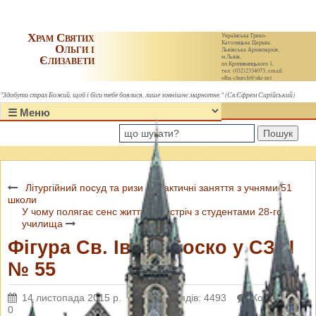
Храм Святих
Українська Греко-
Католицька Церква.
Ольги і
Львівська Архиєпархія,
Єлизавети
м.Львів,
пл.Кропивницького 1,
тел. (032)2334073, email:
olha-church@ukr.net
"Здобути страх Божий, щоб і біси тебе боялися, лише зовнішнє марнотне." (Св.Єфрем Сирійський)
Пошук
Літургійний посуд та ризи - практичні заняття з учнями 51
школи
У чому полягає сенс життя? - зустріч з студентами 28-го
училища
Фігура Св. Івана Боско у СЗШ
№ 55
14 листопада 2015 р.
Переглядів: 4493
Коментарі:
0