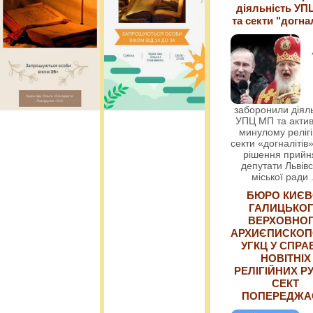
діяльність УП
та секти "догна
заборонили діяль
УПЦ МП та актив
минулому релігі
секти «догналітів»
рішення прийн
депутати Львівс
міської ради
БЮРО КИЄВ
ГАЛИЦЬКО
ВЕРХОВНО
АРХИЄПИСКОП
УГКЦ У СПРА
НОВІТНІХ
РЕЛІГІЙНИХ РУ
СЕКТ
ПОПЕРЕДЖ