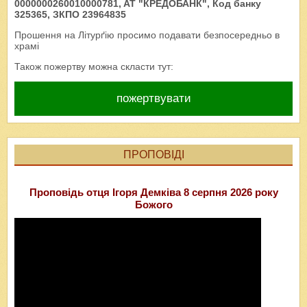
0000000260010000781, AT "КРЕДОБАНК", Код банку
325365, ЗКПО 23964835
Прошення на Літурґію просимо подавати безпосередньо в
храмі
Також пожертву можна скласти тут:
пожертвувати
ПРОПОВІДІ
Проповідь отця Ігоря Демківа 8 серпня 2026 року
Божого