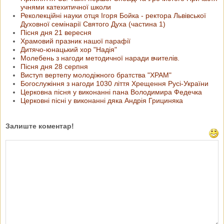
учнями катехитичної школи
Реколекційні науки отця Ігоря Бойка - ректора Львівської
Духовної семінарії Святого Духа (частина 1)
Пісня дня 21 вересня
Храмовий празник нашої парафії
Дитячо-юнацький хор "Надія"
Молебень з нагоди методичної наради вчителів.
Пісня дня 28 серпня
Виступ вертепу молодіжного братства "ХРАМ"
Богослужіння з нагоди 1030 ліття Хрещення Русі-України
Церковна пісня у виконанні пана Володимира Федечка
Церковні пісні у виконанні дяка Андрія Грициняка
Залиште коментар!