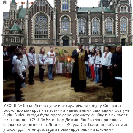
Парафіяльні новини
У СЗШ № 55 м. Львова урочисто зустрічали фігуру Св. Івана
Боско, що мандрує львівськими навчальними закладами ось уже
3 рік. З цієї нагоди було проведено урочисту лінійку в якій участь
взяв капелан СЗШ № 55 о. Ігор Демків. Лінійка завершилась
спільною молитвою та Літанією. Фігура Св. Боско перебуватиме
у школі до п'ятниці, а звідти помандрує іншими школами