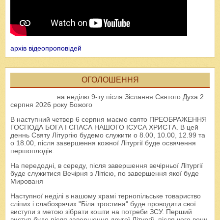
архів відеопроповідей
ОГОЛОШЕННЯ
на неділю 9-ту після Зіслання Святого Духа 2
серпня 2026 року Божого
В наступний четвер 6 серпня маємо свято ПРЕОБРАЖЕННЯ
ГОСПОДА БОГА І СПАСА НАШОГО ІСУСА ХРИСТА. В цей
деннь Святу Літургію будемо служити о 8.00, 10.00, 12.99 та
о 18.00, після завершення кожної Літургії буде освячення
першоплодів.
На передодні, в середу, після завершення вечірньої Літургії
буде служитися Вечірня з Літією, по завершення якої буде
Мированя
Наступної неділі в нашому храмі тернопільське товариство
сліпих і слабозрячих "Біла тростина" буде проводити свої
виступи з метою зібрати кошти на потреби ЗСУ. Перший
виступ буде після завершення другої Літургії, після чого вони