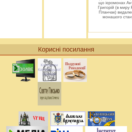
що ієромонах Ант
Григорій (в миру
Планчак) видален
монашого ста
Корисні посилання