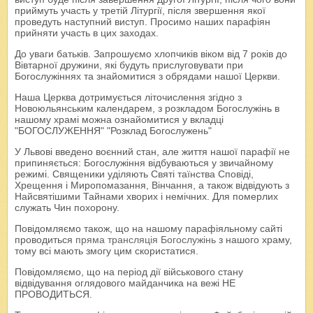
приймуть участь у третій Літургії, після звершення якої
проведуть наступний виступ. Просимо наших парафіян
прийняти участь в цих заходах.
До уваги батьків. Запрошуємо хлопчиків віком від 7 років до
Вівтарної дружини, які будуть прислуговувати при
Богослужіннях та знайомитися з обрядами нашої Церкви.
Наша Церква дотримується літочислення згідно з
Новоюльянським календарем, з розкладом Богослужінь в
нашому храмі можна ознайомитися у вкладці
"БОГОСЛУЖЕННЯ" "Розклад Богослужень"
У Львові введено воєнний стан, але життя нашої парафії не
припиняється: Богослужіння відбуваються у звичайному
режимі. Священики уділяють Святі таїнства Сповіді,
Хрещення і Миропомазання, Вінчання, а також відвідують з
Найсвятішими Тайнами хворих і немічних. Для померлих
служать Чин похорону.
Повідомляємо також, що на нашому парафіяльному сайті
проводиться
пряма трансляція Богослужінь
з нашого храму,
тому всі мають змогу цим скористатися.
Повідомляємо, що на період дії військового стану
відвідування оглядового майданчика на вежі НЕ
ПРОВОДИТЬСЯ.