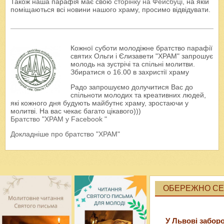
Також наша парафія має свою
сторінку на Фейсбуці
, на якій
поміщаються всі новини нашого храму, просимо відвідувати.
Кожної суботи молодіжне братство парафії
святих Ольги і Єлизавети "ХРАМ" запрошує
молодь на зустрічі та спільні молитви.
Збиратися о 16.00 в захристії храму
Радо запрошуємо долучитися Вас до
спільноти молодих та креативних людей,
які кожного дня будують майбутнє храму, зростаючи у
молитві. На вас чекає багато цікавого)))
Братство "ХРАМ у Facebook "
Докладніше про братство "ХРАМ"
ОБЕРЕЖНО СЕК
У Львові забор