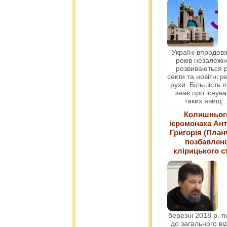
Україні впродовж
років незалежн
розвиваються р
секти та новітні ре
рухи. Більшість 
знає про існув
таких явищ
.
Колишньог
ієромонаха Ант
Григорія (План
позбавлен
клірицького с
березні 2018 р. 
до загального ві