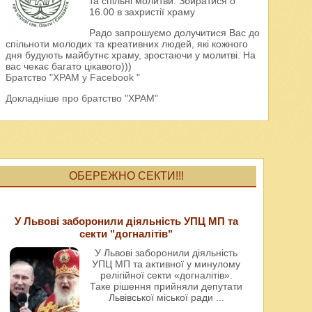
та спільні молитви. Збиратися о
16.00 в захристії храму
Радо запрошуємо долучитися Вас до
спільноти молодих та креативних людей, які кожного
дня будують майбутнє храму, зростаючи у молитві. На
вас чекає багато цікавого)))
Братство "ХРАМ у Facebook "
Докладніше про братство "ХРАМ"
ОБЕРЕЖНО СЕКТИ!!!
У Львові заборонили діяльність УПЦ МП та
секти "догналітів"
У Львові заборонили діяльність
УПЦ МП та активної у минулому
релігійної секти «догналітів».
Таке рішення прийняли депутати
Львівської міської ради
...