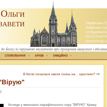
 Ольги
завети
Українська Г
Львівська Ар
пл.Кропивниц
(032)2334073
church@ukr.n
о Бога) зі скрушною молитвою про прощення минулого і вболіван
СПІЛКУВАННЯ
АРХІВ
ОФІЦІЙНО
В Китаї почалася хвиля гонінь на... християн?
"Вірую"
 0
Коляди у виконанні парафіяльного хору
"ВІРУЮ"
Храму