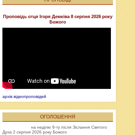
Проповідь отця Ігоря Демківа 8 серпня 2026 року
Божого
архів відеопроповідей
ОГОЛОШЕННЯ
на неділю 9-ту після Зіслання Святого
Духа 2 серпня 2026 року Божого