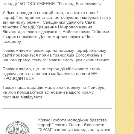
вкладці "БОГОСЛУЖЕННЯ" "Розклад Богослужень"
У Львові введено воєнний стан, але життя нашої
парафії не припиняється: Богослужіння відбуваються у
звичайному режимі. Священики уділяють Святі
таїнства Сповіді, Хрещення і Миропомазання,
Вінчання, а також відвідують з Найсвятішими Тайнами
хворих і немічних. Для померлих служать Чин
похорону.
Повідомляємо також, що на нашому парафіяльному
сайті проводиться
пряма трансляція Богослужінь
з
нашого храму, тому всі мають змогу цим скористатися.
Повідомляємо, що на період дії військового стану
відвідування оглядового майданчика на вежі НЕ
ПРОВОДИТЬСЯ.
Також наша парафія має свою
сторінку на Фейсбуці
,
на якій поміщаються всі новини нашого храму,
просимо відвідувати.
Кожної суботи молодіжне братство
парафії святих Ольги і Єлизавети
"ХРАМ" запрошує молодь на зустрічі