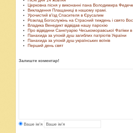
Пісні дня 14 жовтня
Церковна пісня у виконанні пана Володимира Федеч
Викладення Плащаниці в нашому храмі.
Урочистий в'їзд Спасителя в Єрусалим
Розклад Богослужінь на Страсний тиждень і свято Во
Владика Венедикт відвідав нашу парохію
Про відвідини Санктуарію Чеськоморавської Фатіми в К
Панахида за упокій душ загиблих патріотів України
Панахида за упокій душ українських воїнів
Перший день свят
Залиште коментар!
Ваше ім'я