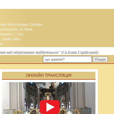
реко-Католицька Церква.
хиєпархія, м.Львів,
ького 1, тел.
, email:
olha-
et
ня над оберіганням майбутнього" (Св.Ісаак Сирійський)
Пошук
ОНЛАЙН ТРАНСЛЯЦІЯ