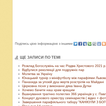
Поділись цією інформацією з іншими
ЩЕ ЗАПИСИ ПО ТЕМІ
Розклад Богослужінь на час Різдва Христового 2021 р.
Відбулися реколекції для подружніх пар
Молитва за Україну
Юнацький турнір з мініфутболу між парафіями Львов
Панахида за упокій душ жертв розстрілів на Майдані
Церковна пісня у виконанні дяка Івана Дутки
Хочемо бачити наш храм кращим
Вшанування трагічно полеглих 366 українців у с. Па
Концерт духового оркестру семінаристів ( відео + фо
Завершення парафіяльного табору "КАНІКУЛИ З БО