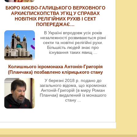
БЮРО КИЄВО-ГАЛИЦЬКОГО ВЕРХОВНОГО
АРХИЄПИСКОПСТВА УГКЦ У СПРАВАХ
НОВІТНІХ РЕЛІГІЙНИХ РУХІВ І СЕКТ
ПОПЕРЕДЖАЄ…
В Україні впродовж усіх років
незалежності розвиваються різні
секти та новітні релігійні рухи.
Більшість людей знає про
існування таких явищ
...
Колишнього ієромонаха Антонія-Григорія
(Планчака) позбавлено клірицького стану
У березні 2018 р. подано до
загального відома, що ієромонах
Антоній-Григорій (в миру Роман
Планчак) видалений із монашого
стану
...