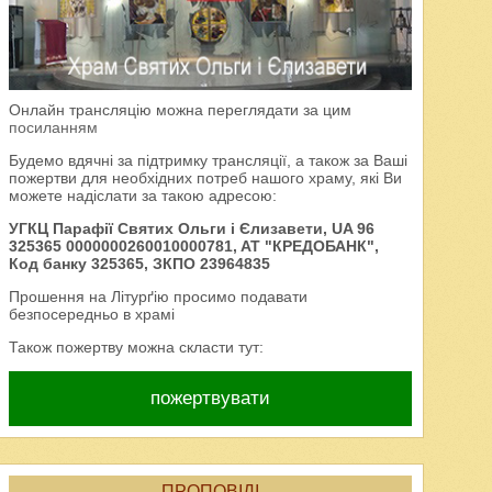
Онлайн трансляцію можна переглядати за цим
посиланням
Будемо вдячні за підтримку трансляції, а також за Ваші
пожертви для необхідних потреб нашого храму, які Ви
можете надіслати за такою адресою:
УГКЦ Парафії Святих Ольги і Єлизавети, UA 96
325365 0000000260010000781, AT "КРЕДОБАНК",
Код банку 325365, ЗКПО 23964835
Прошення на Літурґію просимо подавати
безпосередньо в храмі
Також пожертву можна скласти тут:
пожертвувати
ПРОПОВІДІ