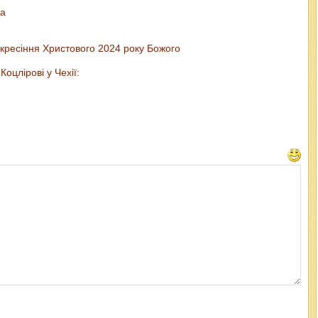
ка
скресіння Христового 2024 року Божого
оцлірові у Чехії: