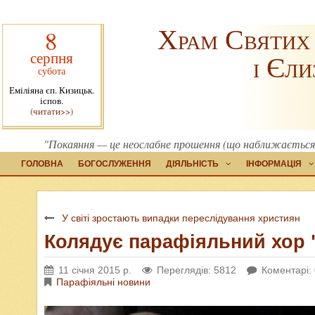
Храм Святих
8
серпня
і Єли
субота
Еміліяна єп. Кизицьк.
іспов.
(читати>>)
"Покаяння — це неослабне прошення (що наближається д
ГОЛОВНА
БОГОСЛУЖЕННЯ
ДІЯЛЬНІСТЬ
ІНФОРМАЦІЯ
У світі зростають випадки переслідування християн
Колядує парафіяльний хор 
11 січня 2015 р.
Переглядів: 5812
Коментарі:
Парафіяльні новини