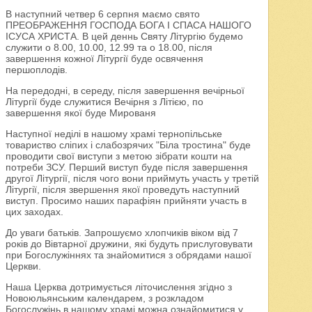
В наступний четвер 6 серпня маємо свято
ПРЕОБРАЖЕННЯ ГОСПОДА БОГА І СПАСА НАШОГО
ІСУСА ХРИСТА. В цей деннь Святу Літургію будемо
служити о 8.00, 10.00, 12.99 та о 18.00, після
завершення кожної Літургії буде освячення
першоплодів.
На передодні, в середу, після завершення вечірньої
Літургії буде служитися Вечірня з Літією, по
завершення якої буде Мированя
Наступної неділі в нашому храмі тернопільське
товариство сліпих і слабозрячих "Біла тростина" буде
проводити свої виступи з метою зібрати кошти на
потреби ЗСУ. Перший виступ буде після завершення
другої Літургії, після чого вони приймуть участь у третій
Літургії, після звершення якої проведуть наступний
виступ. Просимо наших парафіян прийняти участь в
цих заходах.
До уваги батьків. Запрошуємо хлопчиків віком від 7
років до Вівтарної дружини, які будуть прислуговувати
при Богослужіннях та знайомитися з обрядами нашої
Церкви.
Наша Церква дотримується літочислення згідно з
Новоюльянським календарем, з розкладом
Богослужінь в нашому храмі можна ознайомитися у