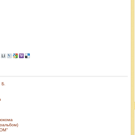
 Б.
а
влокома
тоальбом)
ГОМ"