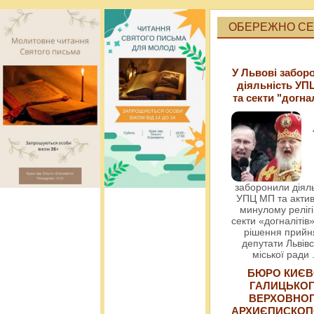
ОБЕРЕЖНО СЕК
У Львові забор
діяльність УП
та секти "догна
заборонили діяль
УПЦ МП та актив
минулому релігі
секти «догналітів»
рішення прийн
депутати Львівс
міської ради
БЮРО КИЄВ
ГАЛИЦЬКО
ВЕРХОВНО
АРХИЄПИСКОП