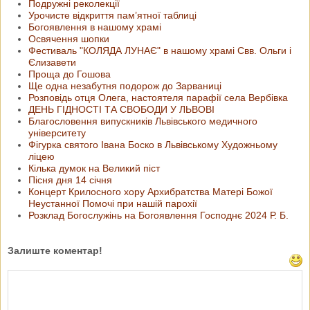
Подружні реколекції
Урочисте відкриття пам’ятної таблиці
Богоявлення в нашому храмі
Освячення шопки
Фестиваль "КОЛЯДА ЛУНАЄ" в нашому храмі Свв. Ольги і
Єлизавети
Проща до Гошова
Ще одна незабутня подорож до Зарваниці
Розповідь отця Олега, настоятеля парафії села Вербівка
ДЕНЬ ГІДНОСТІ ТА СВОБОДИ У ЛЬВОВІ
Благословення випускників Львівського медичного
університету
Фігурка святого Івана Боско в Львівському Художньому
ліцею
Кілька думок на Великий піст
Пісня дня 14 січня
Концерт Крилосного хору Архибратства Матері Божої
Неустанної Помочі при нашій парохії
Розклад Богослужінь на Богоявлення Господнє 2024 Р. Б.
Залиште коментар!