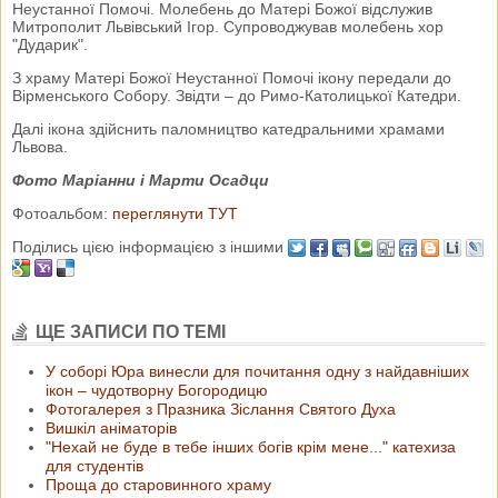
Неустанної Помочі. Молебень до Матері Божої відслужив
Митрополит Львівський Ігор. Супроводжував молебень хор
"Дударик".
З храму Матері Божої Неустанної Помочі ікону передали до
Вірменського Собору. Звідти – до Римо-Католицької Катедри.
Далі ікона здійснить паломництво катедральними храмами
Львова.
Фото Маріанни і Марти Осадци
Фотоальбом:
переглянути ТУТ
Поділись цією інформацією з іншими
ЩЕ ЗАПИСИ ПО ТЕМІ
У соборі Юра винесли для почитання одну з найдавніших
ікон ‒ чудотворну Богородицю
Фотогалерея з Празника Зіслання Святого Духа
Вишкіл аніматорів
"Нехай не буде в тебе інших богів крім мене..." катехиза
для студентів
Проща до старовинного храму