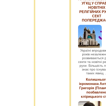
УГКЦ У СПРА
НОВІТНІХ
РЕЛІГІЙНИХ РУ
СЕКТ
ПОПЕРЕДЖ
Україні впродовж
років незалежн
розвиваються р
секти та новітні ре
рухи. Більшість 
знає про існув
таких явищ
.
Колишньог
ієромонаха Ант
Григорія (План
позбавлен
клірицького с