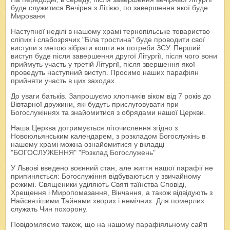
буде служитися Вечірня з Літією, по завершення якої буде
Мированя
Наступної неділі в нашому храмі тернопільське товариство
сліпих і слабозрячих "Біла тростина" буде проводити свої
виступи з метою зібрати кошти на потреби ЗСУ. Перший
виступ буде після завершення другої Літургії, після чого вони
приймуть участь у третій Літургії, після звершення якої
проведуть наступний виступ. Просимо наших парафіян
прийняти участь в цих заходах.
До уваги батьків. Запрошуємо хлопчиків віком від 7 років до
Вівтарної дружини, які будуть прислуговувати при
Богослужіннях та знайомитися з обрядами нашої Церкви.
Наша Церква дотримується літочислення згідно з
Новоюльянським календарем, з розкладом Богослужінь в
нашому храмі можна ознайомитися у вкладці
"БОГОСЛУЖЕННЯ" "Розклад Богослужень"
У Львові введено воєнний стан, але життя нашої парафії не
припиняється: Богослужіння відбуваються у звичайному
режимі. Священики уділяють Святі таїнства Сповіді,
Хрещення і Миропомазання, Вінчання, а також відвідують з
Найсвятішими Тайнами хворих і немічних. Для померлих
служать Чин похорону.
Повідомляємо також, що на нашому парафіяльному сайті