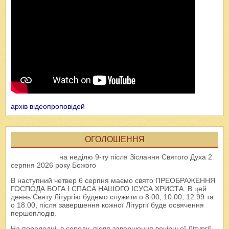
архів відеопроповідей
ОГОЛОШЕННЯ
на неділю 9-ту після Зіслання Святого Духа 2
серпня 2026 року Божого
В наступний четвер 6 серпня маємо свято ПРЕОБРАЖЕННЯ
ГОСПОДА БОГА І СПАСА НАШОГО ІСУСА ХРИСТА. В цей
деннь Святу Літургію будемо служити о 8.00, 10.00, 12.99 та
о 18.00, після завершення кожної Літургії буде освячення
першоплодів.
На передодні, в середу, після завершення вечірньої Літургії