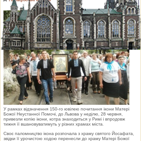
У рамках відзначення 150-го ювілею почитання ікони Матері
Божої Неустанної Помочі, до Львова у неділю, 28 червня,
привезли копію ікони, котра знаходиться у Римі і впродовж
тижня її вшановуватимуть у різних храмах міста.
Своє паломництво ікона розпочала з храму святого Йосафата,
звідки її урочистою ходою перенесли до храму Матері Божої