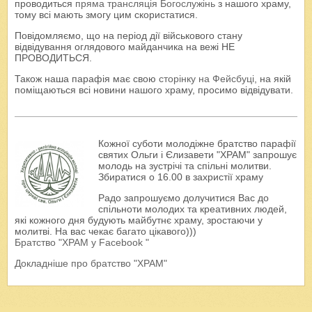
проводиться
пряма трансляція Богослужінь
з нашого храму,
тому всі мають змогу цим скористатися.
Повідомляємо, що на період дії військового стану
відвідування оглядового майданчика на вежі НЕ
ПРОВОДИТЬСЯ.
Також наша парафія має свою
сторінку на Фейсбуці
, на якій
поміщаються всі новини нашого храму, просимо відвідувати.
Кожної суботи молодіжне братство парафії
святих Ольги і Єлизавети "ХРАМ" запрошує
молодь на зустрічі та спільні молитви.
Збиратися о 16.00 в захристії храму
Радо запрошуємо долучитися Вас до
спільноти молодих та креативних людей,
які кожного дня будують майбутнє храму, зростаючи у
молитві. На вас чекає багато цікавого)))
Братство "ХРАМ у Facebook "
Докладніше про братство "ХРАМ"