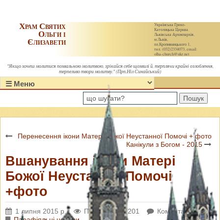
Храм Святих
Українська Греко-
Католицька Церква.
Ольги і
Львівська Архиєпархія,
Єлизавети
м.Львів,
пл.Кропивницького 1,
тел. (032)2334073, email:
olha-church@ukr.net
"Якщо хочеш молитися похвальною молитвою, зрікайся себе щохвилі й, терплячи крайні озлоблення,
терпеливо твори молитву." (Прп.Ніл Синайський)
Пошук
Перенесення ікони Матері Божої Неустанної Помочі + фото
Канікули з Богом - 2015
Вшанування ікони Матері
Божої Неустанної Помочі
+фото
1 липня 2015 р.
Переглядів: 6201
Коментарі: 0
Парафіяльні новини