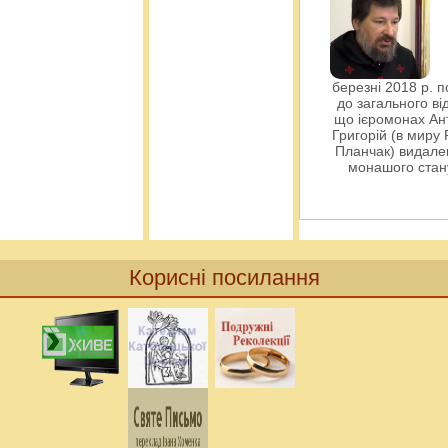
березні 2018 р. 
до загального ві
що ієромонах Ант
Григорій (в миру
Планчак) видален
монашого ста
Корисні посилання