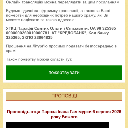
Онлайн трансляцію можна переглядати за цим
посиланням
Будемо вдячні за підтримку трансляції, а також за Ваші
пожертви для необхідних потреб нашого храму, які Ви
можете надіслати за такою адресою:
УГКЦ Парафії Святих Ольги і Єлизавети, UA 96 325365
0000000260010000781, AT "КРЕДОБАНК", Код банку
325365, ЗКПО 23964835
Прошення на Літурґію просимо подавати безпосередньо в
храмі
Також пожертву можна скласти тут:
пожертвувати
ПРОПОВІДІ
Проповідь отця Пароха Івана Галімурки 6 серпня 2026
року Божого