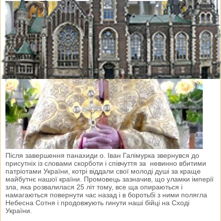
Після завершення панахиди о. Іван Галімурка звернувся до
присутніх із словами скорботи і співчуття за невинно вбитими
патріотами України, котрі віддали свої молоді душі за краще
майбутнє нашої країни. Промовець зазначив, що уламки імперії
зла, яка розвалилася 25 літ тому, все ща опираються і
намагаються повернути час назад і в боротьбі з ними полягла
Небесна Сотня і продовжують гинути наші бійці на Сході
України.