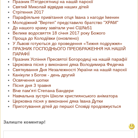
Празник П'ятдесятниці на нашій парохії
Святий Миколай відвідав наших дітей
Стрітення 2017
Парафіяльне привітання отця Івана з нагоди Іменин
Молодіжний "Вертеп" представило братство "ХРАМ"
До нашого храму завітали учні СШ№51
Велике водосвяття 18 січня 2017 року Божого
Проща до Колодіївки (оновлено)
У Львові готуються до проведення «Тижня подружжя»
ПРАЗНИК ГОСПОДНЬОГО ПРЕОБРАЖЕННЯ НА НАШІЙ
ПАРАФІЇ
Празник Успіння Пресвятої Богородиці на нашій парафії
Церковна пісня у виконанні дяка Володимира Федечка
Святкування Дня Незалежності України на нашій парохії
Канікули з Богом - день другий
Освячення шопки
Пісня дня 3 травня
Віче пам'яті Степана Бандери
Навчальна зустріч Школи християнського аніматора
Церковна пісня у виконанні дяка Івана Дутки
Приготування дітей до першої Сповіді продовжується
Залиште коментар!