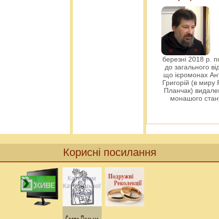
березні 2018 р. 
до загального ві
що ієромонах Ант
Григорій (в миру
Планчак) видален
монашого ста
Корисні посилання