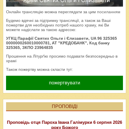
Онлайн трансляцію можна переглядати за цим
посиланням
Будемо вдячні за підтримку трансляції, а також за Ваші
пожертви для необхідних потреб нашого храму, які Ви
можете надіслати за такою адресою:
УГКЦ Парафії Святих Ольги і Єлизавети, UA 96 325365
0000000260010000781, AT "КРЕДОБАНК", Код банку
325365, ЗКПО 23964835
Прошення на Літурґію просимо подавати безпосередньо в
храмі
Також пожертву можна скласти тут:
пожертвувати
ПРОПОВІДІ
Проповідь отця Пароха Івана Галімурки 6 серпня 2026
року Божого