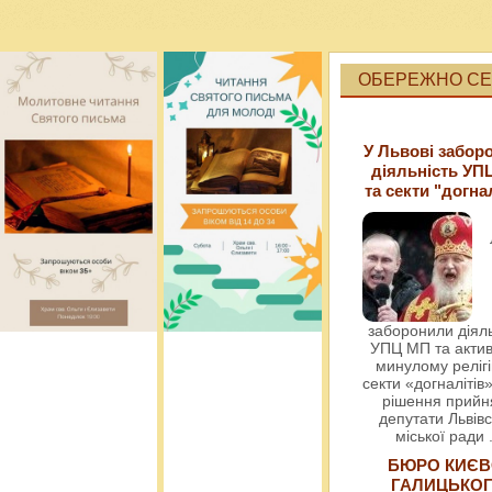
ОБЕРЕЖНО СЕК
У Львові забор
діяльність УП
та секти "догна
заборонили діяль
УПЦ МП та актив
минулому релігі
секти «догналітів»
рішення прийн
депутати Львівс
міської ради
БЮРО КИЄВ
ГАЛИЦЬКО