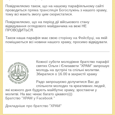
Повідомляємо також, що на нашому парафіяльному сайті
проводиться
пряма трансляція Богослужінь
з нашого храму,
тому всі мають змогу цим скористатися.
Повідомляємо, що на період дії військового стану
відвідування оглядового майданчика на вежі НЕ
ПРОВОДИТЬСЯ.
Також наша парафія має свою
сторінку на Фейсбуці
, на якій
поміщаються всі новини нашого храму, просимо відвідувати.
Кожної суботи молодіжне братство парафії
святих Ольги і Єлизавети "ХРАМ" запрошує
молодь на зустрічі та спільні молитви.
Збиратися о 16.00 в захристії храму
Радо запрошуємо долучитися Вас до
спільноти молодих та креативних людей,
які кожного дня будують майбутнє храму, зростаючи у
молитві. На вас чекає багато цікавого)))
Братство "ХРАМ у Facebook "
Докладніше про братство "ХРАМ"