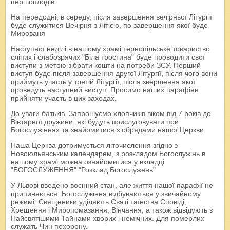
першоплодів.
На передодні, в середу, після завершення вечірньої Літургії
буде служитися Вечірня з Літією, по завершення якої буде
Мированя
Наступної неділі в нашому храмі тернопільське товариство
сліпих і слабозрячих "Біла тростина" буде проводити свої
виступи з метою зібрати кошти на потреби ЗСУ. Перший
виступ буде після завершення другої Літургії, після чого вони
приймуть участь у третій Літургії, після звершення якої
проведуть наступний виступ. Просимо наших парафіян
прийняти участь в цих заходах.
До уваги батьків. Запрошуємо хлопчиків віком від 7 років до
Вівтарної дружини, які будуть прислуговувати при
Богослужіннях та знайомитися з обрядами нашої Церкви.
Наша Церква дотримується літочислення згідно з
Новоюльянським календарем, з розкладом Богослужінь в
нашому храмі можна ознайомитися у вкладці
"БОГОСЛУЖЕННЯ" "Розклад Богослужень"
У Львові введено воєнний стан, але життя нашої парафії не
припиняється: Богослужіння відбуваються у звичайному
режимі. Священики уділяють Святі таїнства Сповіді,
Хрещення і Миропомазання, Вінчання, а також відвідують з
Найсвятішими Тайнами хворих і немічних. Для померлих
служать Чин похорону.