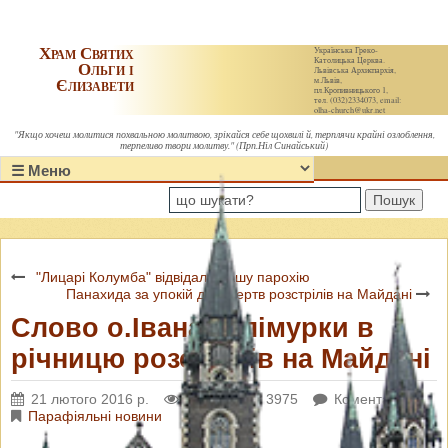
Храм Святих
Українська Греко-
Католицька Церква.
Ольги і
Львівська Архиєпархія,
Єлизавети
м.Львів,
пл.Кропивницького 1,
тел. (032)2334073, email:
olha-church@ukr.net
"Якщо хочеш молитися похвальною молитвою, зрікайся себе щохвилі й, терплячи крайні озлоблення,
терпеливо твори молитву." (Прп.Ніл Синайський)
Пошук
"Лицарі Колумба" відвідали нашу парохію
Панахида за упокій душ жертв розстрілів на Майдані
Слово о.Івана Галімурки в
річницю розстрілів на Майдані
21 лютого 2016 р.
Переглядів: 3975
Коментарі: 0
Парафіяльні новини