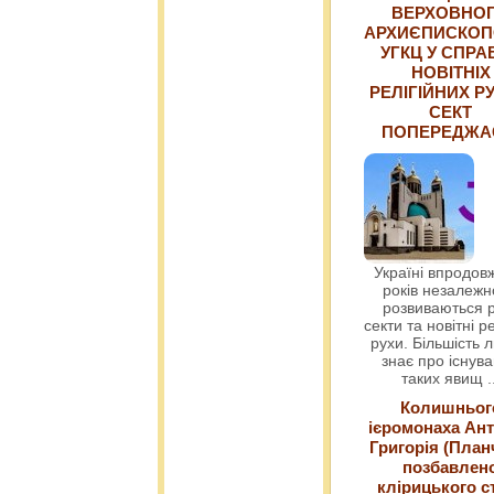
ВЕРХОВНО
АРХИЄПИСКОП
УГКЦ У СПРА
НОВІТНІХ
РЕЛІГІЙНИХ РУ
СЕКТ
ПОПЕРЕДЖ
Україні впродовж
років незалежн
розвиваються р
секти та новітні ре
рухи. Більшість 
знає про існув
таких явищ
.
Колишньог
ієромонаха Ант
Григорія (План
позбавлен
клірицького с