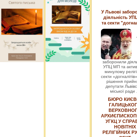
У Львові забор
діяльність УП
та секти "догна
заборонили діяль
УПЦ МП та актив
минулому релігі
секти «догналітів»
рішення прийн
депутати Львівс
міської ради
БЮРО КИЄВ
ГАЛИЦЬКО
ВЕРХОВНО
АРХИЄПИСКОП
УГКЦ У СПРА
НОВІТНІХ
РЕЛІГІЙНИХ РУ