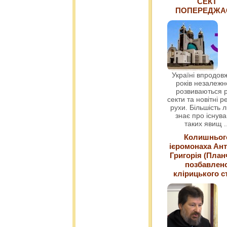
СЕКТ
ПОПЕРЕДЖ
Україні впродовж
років незалежн
розвиваються р
секти та новітні ре
рухи. Більшість 
знає про існув
таких явищ
.
Колишньог
ієромонаха Ант
Григорія (План
позбавлен
клірицького с