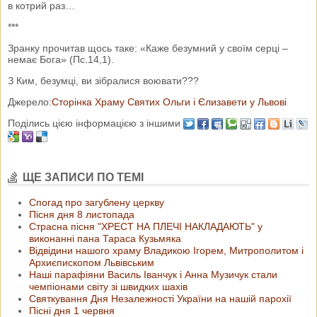
в котрий раз…
***
Зранку прочитав щось таке: «Каже безумний у своїм серці –
немає Бога» (Пс.14,1).
З Ким, безумці, ви зібралися воювати???
Джерело:
Сторінка Храму Святих Ольги і Єлизавети у Львові
Поділись цією інформацією з іншими
ЩЕ ЗАПИСИ ПО ТЕМІ
Спогад про загублену церкву
Пісня дня 8 листопада
Страсна пісня "ХРЕСТ НА ПЛЕЧІ НАКЛАДАЮТЬ" у
виконанні пана Тараса Кузьмяка
Відвідини нашого храму Владикою Ігорем, Митрополитом і
Архиєпископом Львівським
Наші парафіяни Василь Іванчук і Анна Музичук стали
чемпіонами світу зі швидких шахів
Святкування Дня Незалежності України на нашій парохії
Пісні дня 1 червня