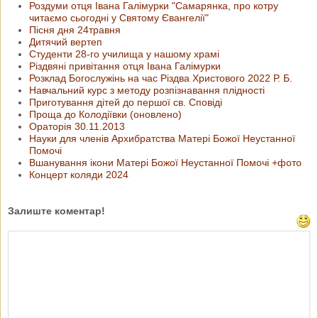
Роздуми отця Івана Галімурки "Самарянка, про котру
читаємо сьогодні у Святому Євангелії"
Пісня дня 24травня
Дитячий вертеп
Студенти 28-го училища у нашому храмі
Різдвяні привітання отця Івана Галімурки
Розклад Богослужінь на час Різдва Христового 2022 Р. Б.
Навчальний курс з методу розпізнавання плідності
Приготування дітей до першої св. Сповіді
Проща до Колодіївки (оновлено)
Ораторія 30.11.2013
Науки для членів Архибратства Матері Божої Неустанної
Помочі
Вшанування ікони Матері Божої Неустанної Помочі +фото
Концерт коляди 2024
Залиште коментар!