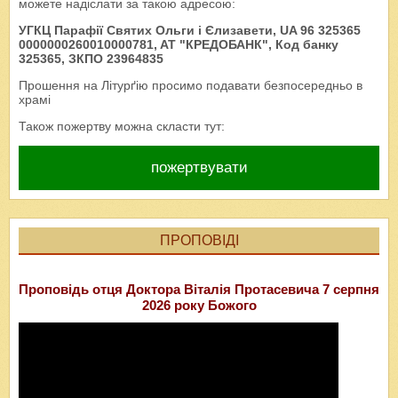
можете надіслати за такою адресою:
УГКЦ Парафії Святих Ольги і Єлизавети, UA 96 325365
0000000260010000781, AT "КРЕДОБАНК", Код банку
325365, ЗКПО 23964835
Прошення на Літурґію просимо подавати безпосередньо в
храмі
Також пожертву можна скласти тут:
пожертвувати
ПРОПОВІДІ
Проповідь отця Доктора Віталія Протасевича 7 серпня
2026 року Божого