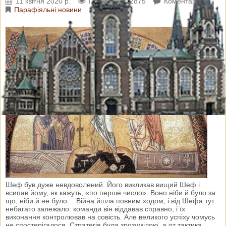
11 квітня 2020 р.
Переглядів: 2875
Коментарі: 0
Парафіяльні новини
Шеф був дуже невдоволений. Його викликав вищий Шеф і
всипав йому, як кажуть, «по перше число». Воно ніби й було за
що, ніби й не було… Війна йшла повним ходом, і від Шефа тут
небагато залежало: команди він віддавав справно, і їх
виконання контролював на совість. Але великого успіху чомусь
не спостерігалося. Стратегія була зрозумілою, а от тактика…