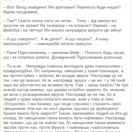
– Все! Вихід знайдено! Ми врятовані! Перемога буде наша!!!
Відтак продовжив:
– Так!!! Газети тепер ніхто не читає… Тому – від завтра всі
зусилля на храми! На телевізор і на інтернет! Окремо - на
фейсбук і на твіттер! Ми маємо неправдою виграти цю війну!
– А що говорити?.. А як діяти?.. А що писати?.. А кому
пропонувати?.. – навперебій питали присутні.
– Пане Підполковнику, – закликав Шеф. – Поясніть будь ласка,
що і як потрібно робити. Досвідчений Підполковник розпочав:
– Та-а-ак… Неправда повинна виглядати дуже переконливо і
правдоподібно. От, наприклад: священик у храмі причащає, а
ми протестуймо – мовляв, він роздає віруси. Насправді це не
так, і ми це знаємо, бо ж, насправді, віруси – це ми. І у тій їхній
чаші ми абсолютно не можемо бути. Там – наша смерть! Чи при
кожній нагоді кажемо, що церкви потрібно закрити, бо, мовляв,
це вони є розсадниками вірусів. Насправді це не так, бо ж
людей у храмі зараз набагато менше, аніж у тому ж таки
«Епіцентрі». І ми бачимо, що люди слухняні і слухають своїх
священиків. Але ми, як носії зарази, мусимо це зруйнувати!
Храми мають бути закриті!!! Також, закликаймо людей не йти до
сповіді, бо священики також можуть бути інфіковані. Насправді
ми знаємо, що це не зовсім так, бо священики також вживають
засоби проти нас, проти Вірусів. І найперша і найголовніша
зброя проти нас - це їхня молитва... При тих словах його аж