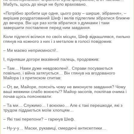
Мабуть, щось до кінця не було враховано.
«Потрібно зробити ще одне, цього разу – ширше, зібрання», –
вирішив роздратований Шеф і велів підлеглим зібратися ближче
до вечора. Він ще раз хотів зібратися з думками і таки
завершити поставлене перед ним завдання.
Коли підлеглі всілися по своїх місцях, Шеф відкашлявся, пильно
глянув на кожного з них і з металом в голосі повідомив:
– Ми маємо неприємності!..
І, піднявши догори вказівний палець, продовжив:
– Там… Нами дуже невдоволені!.. Справи посуваються
повільно, і війна затягується… Він глянув на вгодованого
Майора і з притиском спитав:
– От, ви, Майоре, поясніть чому не виконуєте завдання? Чому
ваші жевжики слабо воюють!? Майор засопів, покліпав очима і
почав щось пояснювати:
– Та ми… Служимо… І воюємо… Але є такі перешкоди, які з
трудом піддаються моїм хлопцям…
– Які такі перепони? – гаркнув Шеф.
– Ну-у-у… Маски, рукавиці, смердючі антисептики…