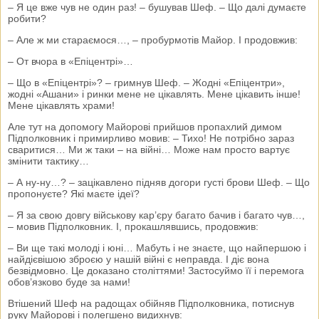
– Я це вже чув не один раз! – бушував Шеф. – Що далі думаєте
робити?
– Але ж ми стараємося…, – пробурмотів Майор. І продовжив:
– От вчора в «Епіцентрі»…
– Що в «Епіцентрі»? – гримнув Шеф. – Жодні «Епіцентри»,
жодні «Ашани» і ринки мене не цікавлять. Мене цікавить інше!
Мене цікавлять храми!
Але тут на допомогу Майорові прийшов пропахлий димом
Підполковник і примирливо мовив: – Тихо! Не потрібно зараз
сваритися… Ми ж таки – на війні… Може нам просто вартує
змінити тактику…
– А ну-ну…? – зацікавлено підняв догори густі брови Шеф. – Що
пропонуєте? Які маєте ідеї?
– Я за свою довгу військову кар’єру багато бачив і багато чув…,
– мовив Підполковник. І, прокашлявшись, продовжив:
– Ви ще такі молоді і юні… Мабуть і не знаєте, що найпершою і
найдієвішою зброєю у нашій війні є неправда. І діє вона
безвідмовно. Це доказано століттями! Застосуймо її і перемога
обов’язково буде за нами!
Втішений Шеф на радощах обійняв Підполковника, потиснув
руку Майорові і полегшено видихнув: