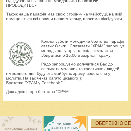
відвідування оглядового майданчика на вежі НЕ
ПРОВОДИТЬСЯ.
Також наша парафія має свою
сторінку на Фейсбуці
, на якій
поміщаються всі новини нашого храму, просимо відвідувати.
Кожної суботи молодіжне братство парафії
святих Ольги і Єлизавети "ХРАМ" запрошує
молодь на зустрічі та спільні молитви.
Збиратися о 16.00 в захристії храму
Радо запрошуємо долучитися Вас до
спільноти молодих та креативних людей,
які кожного дня будують майбутнє храму, зростаючи у
молитві. На вас чекає багато цікавого)))
Братство "ХРАМ у Facebook "
Докладніше про братство "ХРАМ"
ОБЕРЕЖНО СЕК