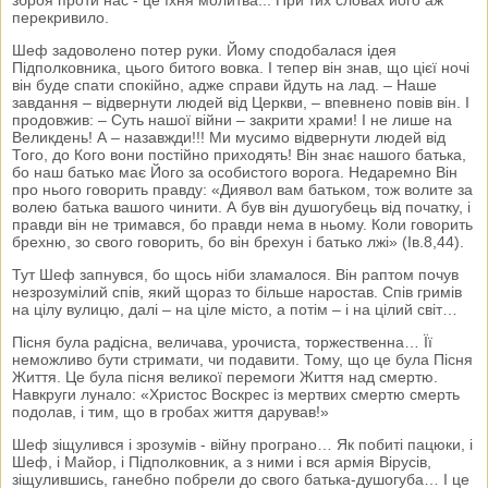
перекривило.
Шеф задоволено потер руки. Йому сподобалася ідея
Підполковника, цього битого вовка. І тепер він знав, що цієї ночі
він буде спати спокійно, адже справи йдуть на лад. – Наше
завдання – відвернути людей від Церкви, – впевнено повів він. І
продовжив: – Суть нашої війни – закрити храми! І не лише на
Великдень! А – назавжди!!! Ми мусимо відвернути людей від
Того, до Кого вони постійно приходять! Він знає нашого батька,
бо наш батько має Його за особистого ворога. Недаремно Він
про нього говорить правду: «Диявол вам батьком, тож волите за
волею батька вашого чинити. А був він душогубець від початку, і
правди він не тримався, бо правди нема в ньому. Коли говорить
брехню, зо свого говорить, бо він брехун і батько лжі» (Ів.8,44).
Тут Шеф запнувся, бо щось ніби зламалося. Він раптом почув
незрозумілий спів, який щораз то більше наростав. Спів гримів
на цілу вулицю, далі – на ціле місто, а потім – і на цілий світ…
Пісня була радісна, величава, урочиста, торжественна… Її
неможливо бути стримати, чи подавити. Тому, що це була Пісня
Життя. Це була пісня великої перемоги Життя над смертю.
Навкруги лунало: «Христос Воскрес із мертвих смертю смерть
подолав, і тим, що в гробах життя дарував!»
Шеф зіщулився і зрозумів - війну програно… Як побиті пацюки, і
Шеф, і Майор, і Підполковник, а з ними і вся армія Вірусів,
зіщулившись, ганебно побрели до свого батька-душогуба… І це