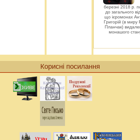
березні 2018 р. 
до загального ві
що ієромонах Ант
Григорій (в миру
Планчак) видален
монашого ста
Корисні посилання