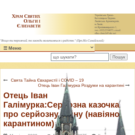
Храм Святих
Українська Греко-
Католицька Церква.
Ольги і
Львівська Архиєпархія,
Єлизавети
м.Львів,
пл.Кропивницького 1,
тел. (032)2334073, email:
olha-church@ukr.net
"Якщо ти терплячий, то завжди молитимешся з радістю." (Прп.Ніл Синайський)
Пошук
Свята Тайна Євхаристії і COVID – 19
Отець Іван Галімурка Роздуми на карантині
Отець Іван
Галімурка:Серйозна казочка
про серйозну війну (навіяно
карантином)