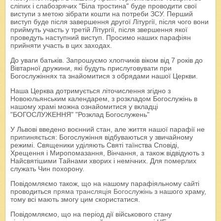
сліпих і слабозрячих "Біла тростина" буде проводити свої
виступи з метою зібрати кошти на потреби ЗСУ. Перший
виступ буде після завершення другої Літургії, після чого вони
приймуть участь у третій Літургії, після звершення якої
проведуть наступний виступ. Просимо наших парафіян
прийняти участь в цих заходах.
До уваги батьків. Запрошуємо хлопчиків віком від 7 років до
Вівтарної дружини, які будуть прислуговувати при
Богослужіннях та знайомитися з обрядами нашої Церкви.
Наша Церква дотримується літочислення згідно з
Новоюльянським календарем, з розкладом Богослужінь в
нашому храмі можна ознайомитися у вкладці
"БОГОСЛУЖЕННЯ" "Розклад Богослужень"
У Львові введено воєнний стан, але життя нашої парафії не
припиняється: Богослужіння відбуваються у звичайному
режимі. Священики уділяють Святі таїнства Сповіді,
Хрещення і Миропомазання, Вінчання, а також відвідують з
Найсвятішими Тайнами хворих і немічних. Для померлих
служать Чин похорону.
Повідомляємо також, що на нашому парафіяльному сайті
проводиться
пряма трансляція Богослужінь
з нашого храму,
тому всі мають змогу цим скористатися.
Повідомляємо, що на період дії військового стану