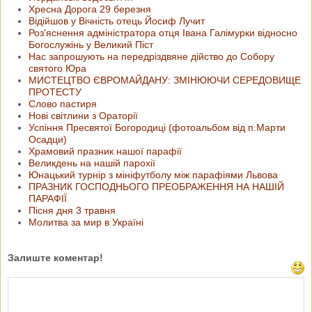
Хресна Дорога 29 березня
Відійшов у Вічність отець Йосиф Лучит
Роз'яснення адміністратора отця Івана Галімурки відносно
Богослужінь у Великий Піст
Нас запрошують на передріздвяне дійство до Собору
святого Юра
МИСТЕЦТВО ЄВРОМАЙДАНУ: ЗМІНЮЮЧИ СЕРЕДОВИЩЕ
ПРОТЕСТУ
Слово пастиря
Нові світлини з Ораторії
Успіння Пресвятої Богородиці (фотоальбом від п.Марти
Осадци)
Храмовий празник нашої парафії
Великдень на нашій парохії
Юнацький турнір з мініфутболу між парафіями Львова
ПРАЗНИК ГОСПОДНЬОГО ПРЕОБРАЖЕННЯ НА НАШІЙ
ПАРАФІЇ
Пісня дня 3 травня
Молитва за мир в Україні
Залиште коментар!