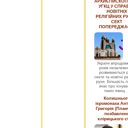
АРХИЄПИСКОП
УГКЦ У СПРА
НОВІТНІХ
РЕЛІГІЙНИХ РУ
СЕКТ
ПОПЕРЕДЖ
Україні впродовж
років незалежн
розвиваються р
секти та новітні ре
рухи. Більшість 
знає про існув
таких явищ
.
Колишньог
ієромонаха Ант
Григорія (План
позбавлен
клірицького с