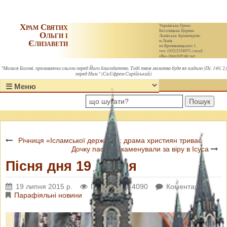
Храм Святих
Українська Греко-
Католицька Церква.
Ольги і
Львівська Архиєпархія,
Єлизавети
м.Львів,
пл.Кропивницького 1,
тел. (032)2334073, email:
olha-church@ukr.net
"Молися Богові, проливаючи сльози перед Його благодаттю. Тоді твоя молитва буде як кадило (Пс. 140, 2)
перед Ним." (Св.Єфрем Сирійський)
Пошук
Річниця «Ісламської держави»: драма християн триває
Дочку пастора каменували за віру в Ісуса
Пісня дня 19 липня
19 липня 2015 р.
Переглядів: 4090
Коментарі: 0
Парафіяльні новини