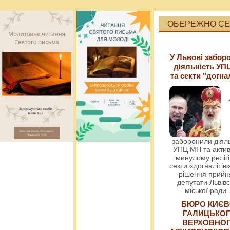
ОБЕРЕЖНО СЕК
У Львові забор
діяльність УП
та секти "догна
заборонили діяль
УПЦ МП та актив
минулому релігі
секти «догналітів»
рішення прийн
депутати Львівс
міської ради
БЮРО КИЄВ
ГАЛИЦЬКО
ВЕРХОВНО