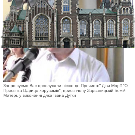
Запрошуємо Вас прослухали пісню до Пречистої Діви Марії "О
Пресвята Царице херувимів", присвячену Зарваницькій Божій
Матері, у виконанні дяка Івана Дутки