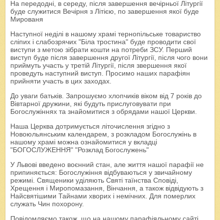
На передодні, в середу, після завершення вечірньої Літургії
буде служитися Вечірня з Літією, по завершення якої буде
Мированя
Наступної неділі в нашому храмі тернопільське товариство
сліпих і слабозрячих "Біла тростина" буде проводити свої
виступи з метою зібрати кошти на потреби ЗСУ. Перший
виступ буде після завершення другої Літургії, після чого вони
приймуть участь у третій Літургії, після звершення якої
проведуть наступний виступ. Просимо наших парафіян
прийняти участь в цих заходах.
До уваги батьків. Запрошуємо хлопчиків віком від 7 років до
Вівтарної дружини, які будуть прислуговувати при
Богослужіннях та знайомитися з обрядами нашої Церкви.
Наша Церква дотримується літочислення згідно з
Новоюльянським календарем, з розкладом Богослужінь в
нашому храмі можна ознайомитися у вкладці
"БОГОСЛУЖЕННЯ" "Розклад Богослужень"
У Львові введено воєнний стан, але життя нашої парафії не
припиняється: Богослужіння відбуваються у звичайному
режимі. Священики уділяють Святі таїнства Сповіді,
Хрещення і Миропомазання, Вінчання, а також відвідують з
Найсвятішими Тайнами хворих і немічних. Для померлих
служать Чин похорону.
Повідомляємо також, що на нашому парафіяльному сайті