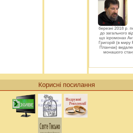
березні 2018 р. 
до загального ві
що ієромонах Ант
Григорій (в миру
Планчак) видален
монашого ста
Корисні посилання