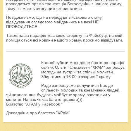
проводиться
пряма трансляція Богослужінь
з нашого храму,
тому всі мають змогу цим скористатися.
Повідомляємо, що на період дії військового стану
відвідування оглядового майданчика на вежі НЕ
ПРОВОДИТЬСЯ.
Також наша парафія має свою
сторінку на Фейсбуці
, на якій
поміщаються всі новини нашого храму, просимо відвідувати.
Кожної суботи молодіжне братство парафії
святих Ольги і Єлизавети "ХРАМ" запрошує
молодь на зустрічі та спільні молитви.
Збиратися о 16.00 в захристії храму
Радо запрошуємо долучитися Вас до
спільноти молодих та креативних людей,
які кожного дня будують майбутнє храму, зростаючи у
молитві. На вас чекає багато цікавого)))
Братство "ХРАМ у Facebook "
Докладніше про братство "ХРАМ"