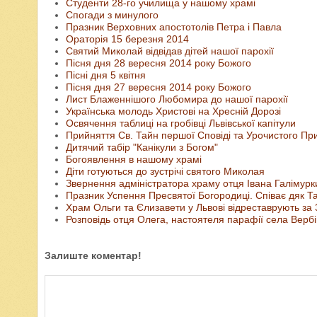
Студенти 28-го училища у нашому храмі
Спогади з минулого
Празник Верховних апостотолів Петра і Павла
Ораторія 15 березня 2014
Святий Миколай відвідав дітей нашої парохії
Пісня дня 28 вересня 2014 року Божого
Пісні дня 5 квітня
Пісня дня 27 вересня 2014 року Божого
Лист Блаженнішого Любомира до нашої парохії
Українська молодь Христові на Хресній Дорозі
Освячення таблиці на гробівці Львівської капітули
Прийняття Св. Тайн першої Сповіді та Урочистого Пр
Дитячий табір "Канікули з Богом"
Богоявлення в нашому храмі
Діти готуються до зустрічі святого Миколая
Звернення адміністратора храму отця Івана Галімурк
Празник Успення Пресвятої Богородиці. Співає дяк Т
Храм Ольги та Єлизавети у Львові відреставрують за 
Розповідь отця Олега, настоятеля парафії села Вербі
Залиште коментар!