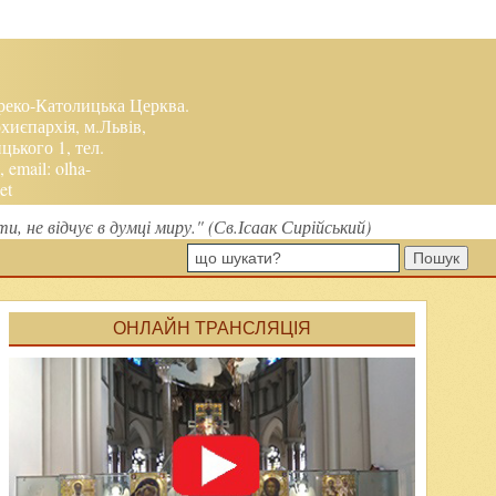
реко-Католицька Церква.
хиєпархія, м.Львів,
ького 1, тел.
, email:
olha-
et
, не відчує в думці миру." (Св.Ісаак Сирійський)
Пошук
ОНЛАЙН ТРАНСЛЯЦІЯ