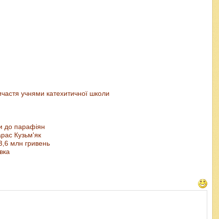
ичастя учнями катехитичної школи
и до парафіян
арас Кузьм'як
3,6 млн гривень
вка