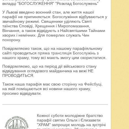
вкладці "БОГОСЛУЖЕННЯ" "Розклад Богослужень"
У Львові введено воєнний стан, але життя нашої
парафії не припиняється: Богослужіння відбуваються у
звичайному режимі. Священики уділяють Святі
таїнства Сповіді, Хрещення і Миропомазання,
Вінчання, а також відвідують з Найсвятішими Тайнами
хворих і немічних. Для померлих служать Чин
похорону.
Повідомляємо також, що на нашому парафіяльному
сайті проводиться
пряма трансляція Богослужінь
з
нашого храму, тому всі мають змогу цим скористатися.
Повідомляємо, що на період дії військового стану
відвідування оглядового майданчика на вежі НЕ
ПРОВОДИТЬСЯ.
Також наша парафія має свою
сторінку на Фейсбуці
,
на якій поміщаються всі новини нашого храму,
просимо відвідувати.
Кожної суботи молодіжне братство
парафії святих Ольги і Єлизавети
"ХРАМ" запрошує молодь на зустрічі