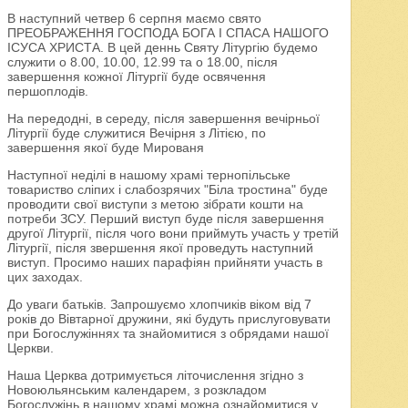
В наступний четвер 6 серпня маємо свято
ПРЕОБРАЖЕННЯ ГОСПОДА БОГА І СПАСА НАШОГО
ІСУСА ХРИСТА. В цей деннь Святу Літургію будемо
служити о 8.00, 10.00, 12.99 та о 18.00, після
завершення кожної Літургії буде освячення
першоплодів.
На передодні, в середу, після завершення вечірньої
Літургії буде служитися Вечірня з Літією, по
завершення якої буде Мированя
Наступної неділі в нашому храмі тернопільське
товариство сліпих і слабозрячих "Біла тростина" буде
проводити свої виступи з метою зібрати кошти на
потреби ЗСУ. Перший виступ буде після завершення
другої Літургії, після чого вони приймуть участь у третій
Літургії, після звершення якої проведуть наступний
виступ. Просимо наших парафіян прийняти участь в
цих заходах.
До уваги батьків. Запрошуємо хлопчиків віком від 7
років до Вівтарної дружини, які будуть прислуговувати
при Богослужіннях та знайомитися з обрядами нашої
Церкви.
Наша Церква дотримується літочислення згідно з
Новоюльянським календарем, з розкладом
Богослужінь в нашому храмі можна ознайомитися у