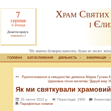
Храм Святих
7
серпня
і Єли
п’ятниця
Дометія прмуч.
(читати>>)
"Не маючи безкорисливости, душа не може звільни
ГОЛОВНА
БОГОСЛУЖЕННЯ
ДІЯЛЬНІСТЬ
ІНФОРМАЦІЯ
Рукоположення в священство диякона Марка Гусака 6
Церковна пісня-молитва "Даруй мир Ук
Як ми святкували храмовий
25 липня 2022 р.
Переглядів: 1950
Коментарі
Парафіяльні новини