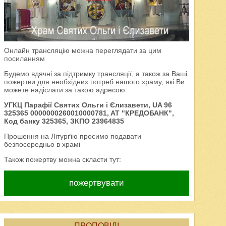
Онлайн трансляцію можна переглядати за цим
посиланням
Будемо вдячні за підтримку трансляції, а також за Ваші
пожертви для необхідних потреб нашого храму, які Ви
можете надіслати за такою адресою:
УГКЦ Парафії Святих Ольги і Єлизавети, UA 96
325365 0000000260010000781, AT "КРЕДОБАНК",
Код банку 325365, ЗКПО 23964835
Прошення на Літурґію просимо подавати
безпосередньо в храмі
Також пожертву можна скласти тут:
пожертвувати
ПРОПОВІДІ