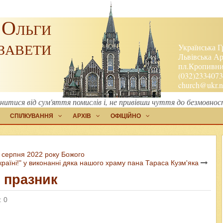
 Ольги
завети
Українська Г
Львівська Ар
пл.Кропивниц
(032)2334073
church@ukr.n
тися від сум'яття помислів і, не привівши чуття до безмовности
СПІЛКУВАННЯ
АРХІВ
ОФІЦІЙНО
 серпня 2022 року Божого
раїні!" у виконанні дяка нашого храму пана Тараса Кузм'яка
 празник
: 0