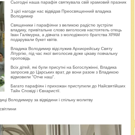
Сьогодні наша парафія святкувала свій храмовий празник
З цієї нагоди нас відвідав Преосвященний владика
Володимир
Священики і парафіяни з великою радістю зустріли
владику, привітальне слово виголосив настоятель отець
Іван Галімурка, а дівчата з молодіжного братства ХРАМ
подарували букет квітів.
Владика Володимир відслужив Архиєрейську Святу
Літургію, під час якої виголосив дуже цікаву повчальну
проповідь
Всіх дітей, які були присутні на Богослужінні, Владика
запросив до Царських врат, де вони разом з Владикою
відмовили "Отче наш".
Багато парафіян і прихожан приступили до Найсвятійших
Тайн Сповіді і Євхаристії.
иці Володимиру за відвідини і спільну молитву
 світлини