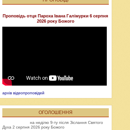
Проповідь отця Пароха Івана Галімурки 6 серпня
2026 року Божого
архів відеопроповідей
ОГОЛОШЕННЯ
на неділю 9-ту після Зіслання Святого
Духа 2 серпня 2026 року Божого