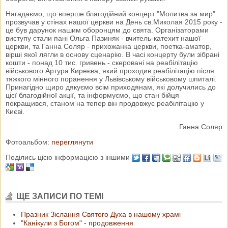
Нагадаємо, що вперше благодійний концерт "Молитва за мир"
прозвучав у стінах нашої церкви на День св.Миколая 2015 року -
це був дарунок нашим оборонцям до свята. Організаторами
виступу стали пані Ольга Пазиняк - вчитель-катехит нашої
церкви, та Ганна Соляр - прихожанка церкви, поетка-аматор,
вірші якої лягли в основу сценарію. В часі концерту були зібрані
кошти - понад 10 тис. гривень - скеровані на реабілітацію
військового Артура Киреєва, який проходив реабілітацію після
тяжкого мінного поранення у Львівському військовому шпиталі.
Принагідно щиро дякуємо всім приходянам, які долучились до
цієї благодійної акції, та інформуємо, що стан бійця
покращився, станом на тепер він продовжує реабілітацію у
Києві.
Ганна Соляр
Фотоальбом:
переглянути
Поділись цією інформацією з іншими
ЩЕ ЗАПИСИ ПО ТЕМІ
Празник Зіслання Святого Духа в нашому храмі
"Канікули з Богом" - продовження