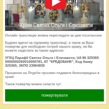
Онлайн трансляцію можна переглядати за цим
посиланням
Будемо вдячні за підтримку трансляції, а також за Ваші
пожертви для необхідних потреб нашого храму, які Ви
можете надіслати за такою адресою:
УГКЦ Парафії Святих Ольги і Єлизавети, UA 96 325365
0000000260010000781, AT "КРЕДОБАНК", Код банку
325365, ЗКПО 23964835
Прошення на Літурґію просимо подавати безпосередньо в
храмі
Також пожертву можна скласти тут:
пожертвувати