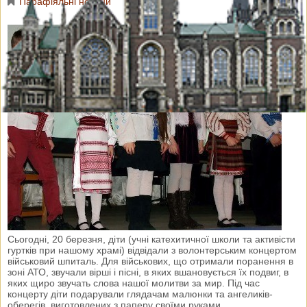
Парафіяльні новини
Сьогодні, 20 березня, діти (учні катехитичної школи та активісти
гуртків при нашому храмі) відвідали з волонтерським концертом
військовий шпиталь. Для військових, що отримали поранення в
зоні АТО, звучали вірші і пісні, в яких вшановується їх подвиг, в
яких щиро звучать слова нашої молитви за мир. Під час
концерту діти подарували глядачам малюнки та ангеликів-
оберегів, виготовлених з паперу своїми руками.