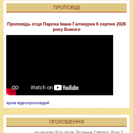
ПРОПОВІДІ
Проповідь отця Пароха Івана Галімурки 6 серпня 2026
року Божого
архів відеопроповідей
ОГОЛОШЕННЯ
на неділю 9-ту після Зіслання Святого Духа 2