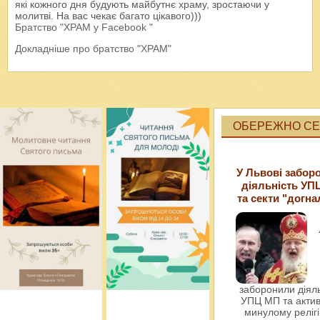
які кожного дня будують майбутнє храму, зростаючи у
молитві. На вас чекає багато цікавого)))
Братство "ХРАМ у Facebook "
Докладніше про братство "ХРАМ"
ОБЕРЕЖНО СЕК
У Львові забор
діяльність УП
та секти "догна
заборонили діяль
УПЦ МП та актив
минулому релігі