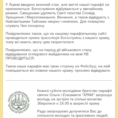
У Львові введено воєнний стан, але життя нашої парафії не
припиняється: Богослужіння відбуваються у звичайному
режимі. Священики уділяють Святі таїнства Сповіді,
Хрещення і Миропомазання, Вінчання, а також відвідують з
Найсвятішими Тайнами хворих і немічних. Для померлих
служать Чин похорону.
Повідомляємо також, що на нашому парафіяльному сайті
проводиться
пряма трансляція Богослужінь
з нашого храму,
тому всі мають змогу цим скористатися.
Повідомляємо, що на період дії військового стану
відвідування оглядового майданчика на вежі НЕ
ПРОВОДИТЬСЯ.
Також наша парафія має свою
сторінку на Фейсбуці
, на якій
поміщаються всі новини нашого храму, просимо відвідувати.
Кожної суботи молодіжне братство парафії
святих Ольги і Єлизавети "ХРАМ" запрошує
молодь на зустрічі та спільні молитви.
Збиратися о 16.00 в захристії храму
Радо запрошуємо долучитися Вас до
спільноти молодих та креативних людей,