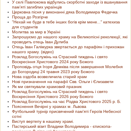
У селі Павлокома відбулись скорботні заходи із вшанування
пам’яті загиблих українців
Церковна пісня у виконанні дяка Володимира Федечка
Проща до Розгірче
"Нехай не буде в тебе інших богів крім мене..." катехиза
для студентів
Молитва за мир в Україні
Запрошуємо до нашого храму на Великопісні реколекції, які
проводить отець Іван Дулиба
Отець Іван Галімурка звертається до парафіян і прихожан
нашого храму. (відео)
Розклад Богослужінь на Страсний тиждень і свято
Воскресіння Христового 2024 року Божого
Проповідь отця Ігоря Демківа після завершення Молебня
до Богородиці 24 травня 2023 року Божого
Нова оздоба возвеличила старий храм
Нові призначення на парафії Свв. Ольги і Єлизавети
Як ми святкували храмовий празник
Розклад Богослужінь на Страсний тиждень і свято
Воскресіння Христового 2026 року Божого
Розклад Богослужінь на час Різдва Христового 2025 р. Б.
Пояснення Вечірні у храмах м. Львова
Футбольний турнір присвячений пам'яті Героїв Небесної
сотні
Виступ вертепу в нашому храмі.
Пастирський візит Владики Володимира - єпископа-