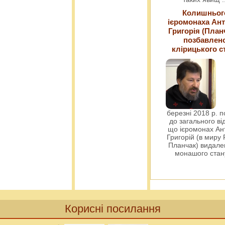
Колишньог
ієромонаха Ант
Григорія (План
позбавлен
клірицького с
березні 2018 р. 
до загального ві
що ієромонах Ант
Григорій (в миру
Планчак) видален
монашого ста
Корисні посилання