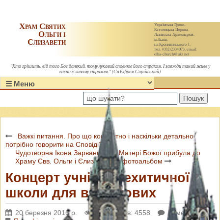
Храм Святих
Українська Греко-
Католицька Церква.
Ольги і
Львівська Архиєпархія,
Єлизавети
м.Львів,
пл.Кропивницького 1,
тел. (032)2334073, email:
olha-church@ukr.net
"Хто грішить, від того Бог далекий, тому лукавий сповнює його страхом. І завжди такий живе у
виснажливому страхові." (Св.Єфрем Сирійський)
Пошук
Важкі питання. Про що конкретно і наскільки детально
потрібно говорити на Сповіді?
Чудотворна Ікона Зарваницької Матері Божої прибула до
Храму Свв. Ольги і Єлизавети. + фотоальбом
Концерт учнів катехитичної
школи для військових
20 березня 2016 р.
Переглядів: 4558
Коментарі: 0