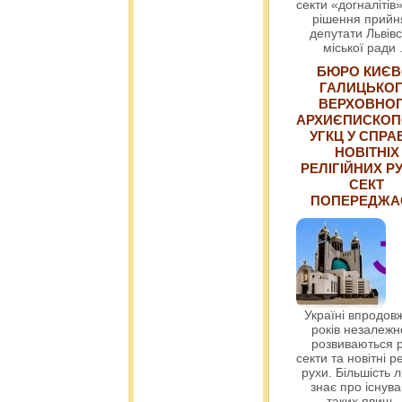
секти «догналітів»
рішення прийн
депутати Львівс
міської ради
БЮРО КИЄВ
ГАЛИЦЬКО
ВЕРХОВНО
АРХИЄПИСКОП
УГКЦ У СПРА
НОВІТНІХ
РЕЛІГІЙНИХ РУ
СЕКТ
ПОПЕРЕДЖ
Україні впродовж
років незалежн
розвиваються р
секти та новітні ре
рухи. Більшість 
знає про існув
таких явищ
.