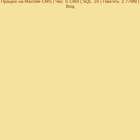
Працює на
MaxSite CMS
| Час: 0.1369 | SQL: 24 | Пам'ять: 2.77MB
|
Вхід