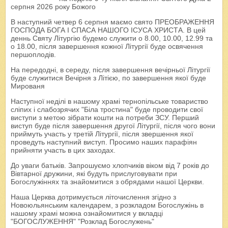
серпня 2026 року Божого
В наступний четвер 6 серпня маємо свято ПРЕОБРАЖЕННЯ
ГОСПОДА БОГА І СПАСА НАШОГО ІСУСА ХРИСТА. В цей
деннь Святу Літургію будемо служити о 8.00, 10.00, 12.99 та
о 18.00, після завершення кожної Літургії буде освячення
першоплодів.
На передодні, в середу, після завершення вечірньої Літургії
буде служитися Вечірня з Літією, по завершення якої буде
Мированя
Наступної неділі в нашому храмі тернопільське товариство
сліпих і слабозрячих "Біла тростина" буде проводити свої
виступи з метою зібрати кошти на потреби ЗСУ. Перший
виступ буде після завершення другої Літургії, після чого вони
приймуть участь у третій Літургії, після звершення якої
проведуть наступний виступ. Просимо наших парафіян
прийняти участь в цих заходах.
До уваги батьків. Запрошуємо хлопчиків віком від 7 років до
Вівтарної дружини, які будуть прислуговувати при
Богослужіннях та знайомитися з обрядами нашої Церкви.
Наша Церква дотримується літочислення згідно з
Новоюльянським календарем, з розкладом Богослужінь в
нашому храмі можна ознайомитися у вкладці
"БОГОСЛУЖЕННЯ" "Розклад Богослужень"