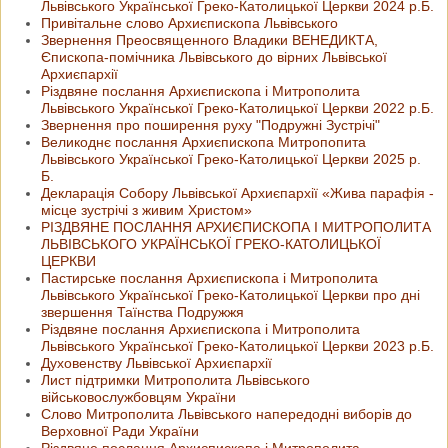
Львівського Української Греко-Католицької Церкви 2024 р.Б.
Привітальне слово Архиєпископа Львівського
Звернення Преосвященного Владики ВЕНЕДИКТА,
Єпископа-помічника Львівського до вірних Львівської
Архиєпархії
Різдвяне послання Архиєпископа і Митрополита
Львівського Української Греко-Католицької Церкви 2022 р.Б.
Звернення про поширення руху "Подружні Зустрічі"
Великоднє послання Архиєпископа Митропопита
Львівського Української Греко-Католицької Церкви 2025 р.
Б.
Декларація Собору Львівської Архиєпархії «Жива парафія -
місце зустрічі з живим Христом»
РІЗДВЯНЕ ПОСЛАННЯ АРХИЄПИСКОПА І МИТРОПОЛИТА
ЛЬВІВСЬКОГО УКРАЇНСЬКОЇ ГРЕКО-КАТОЛИЦЬКОЇ
ЦЕРКВИ
Пастирське послання Архиєпископа і Митрополита
Львівського Української Греко-Католицької Церкви про дні
звершення Таїнства Подружжя
Різдвяне послання Архиєпископа і Митрополита
Львівського Української Греко-Католицької Церкви 2023 р.Б.
Духовенству Львівської Архиєпархії
Лист підтримки Митрополита Львівського
військовослужбовцям України
Слово Митрополита Львівського напередодні виборів до
Верховної Ради України