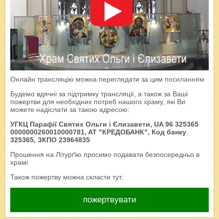
Онлайн трансляцію можна переглядати за цим
посиланням
Будемо вдячні за підтримку трансляції, а також за Ваші
пожертви для необхідних потреб нашого храму, які Ви
можете надіслати за такою адресою:
УГКЦ Парафії Святих Ольги і Єлизавети, UA 96 325365
0000000260010000781, AT "КРЕДОБАНК", Код банку
325365, ЗКПО 23964835
Прошення на Літурґію просимо подавати безпосередньо в
храмі
Також пожертву можна скласти тут:
пожертвувати