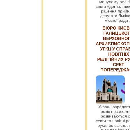
минулому релігі
секти «догналітів»
рішення прийн
депутати Львівс
міської ради
БЮРО КИЄВ
ГАЛИЦЬКО
ВЕРХОВНО
АРХИЄПИСКОП
УГКЦ У СПРА
НОВІТНІХ
РЕЛІГІЙНИХ РУ
СЕКТ
ПОПЕРЕДЖ
Україні впродовж
років незалежн
розвиваються р
секти та новітні ре
рухи. Більшість 
знає про існув