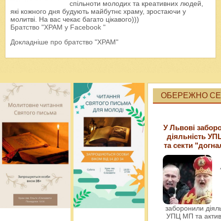
спільноти молодих та креативних людей,
які кожного дня будують майбутнє храму, зростаючи у
молитві. На вас чекає багато цікавого)))
Братство "ХРАМ у Facebook "
Докладніше про братство "ХРАМ"
ОБЕРЕЖНО СЕК
У Львові забор
діяльність УП
та секти "догна
заборонили діяль
УПЦ МП та актив