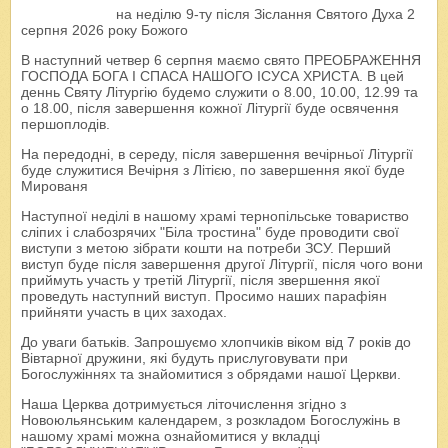
на неділю 9-ту після Зіслання Святого Духа 2
серпня 2026 року Божого
В наступний четвер 6 серпня маємо свято ПРЕОБРАЖЕННЯ
ГОСПОДА БОГА І СПАСА НАШОГО ІСУСА ХРИСТА. В цей
деннь Святу Літургію будемо служити о 8.00, 10.00, 12.99 та
о 18.00, після завершення кожної Літургії буде освячення
першоплодів.
На передодні, в середу, після завершення вечірньої Літургії
буде служитися Вечірня з Літією, по завершення якої буде
Мированя
Наступної неділі в нашому храмі тернопільське товариство
сліпих і слабозрячих "Біла тростина" буде проводити свої
виступи з метою зібрати кошти на потреби ЗСУ. Перший
виступ буде після завершення другої Літургії, після чого вони
приймуть участь у третій Літургії, після звершення якої
проведуть наступний виступ. Просимо наших парафіян
прийняти участь в цих заходах.
До уваги батьків. Запрошуємо хлопчиків віком від 7 років до
Вівтарної дружини, які будуть прислуговувати при
Богослужіннях та знайомитися з обрядами нашої Церкви.
Наша Церква дотримується літочислення згідно з
Новоюльянським календарем, з розкладом Богослужінь в
нашому храмі можна ознайомитися у вкладці