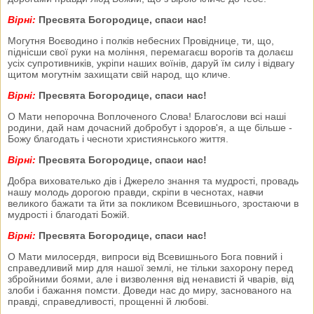
Вірні:
Пресвята Богородице, спаси нас!
Могутня Воєводино і полків небесних Провіднице, ти, що,
піднісши свої руки на моління, перемагаєш ворогів та долаєш
усіх супротивників, укріпи наших воїнів, даруй їм силу і відвагу
щитом могутнім захищати свій народ, що кличе.
Вірні:
Пресвята Богородице, спаси нас!
О Мати непорочна Воплоченого Слова! Благослови всі наші
родини, дай нам дочасний добробут і здоров'я, а ще більше -
Божу благодать і чесноти християнського життя.
Вірні:
Пресвята Богородице, спаси нас!
Добра вихователько дів і Джерело знання та мудрості, провадь
нашу молодь дорогою правди, скріпи в чеснотах, навчи
великого бажати та йти за покликом Всевишнього, зростаючи в
мудрості і благодаті Божій.
Вірні:
Пресвята Богородице, спаси нас!
О Мати милосердя, випроси від Всевишнього Бога повний і
справедливий мир для нашої землі, не тільки захорону перед
збройними боями, але і визволення від ненависті й чварів, від
злоби і бажання помсти. Доведи нас до миру, заснованого на
правді, справедливості, прощенні й любові.