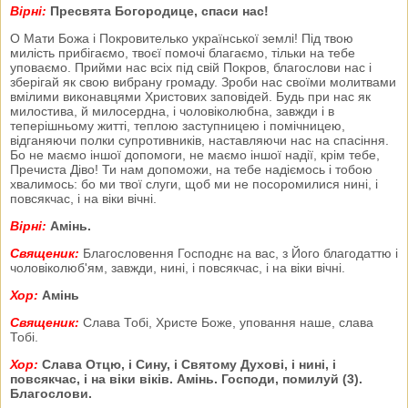
Вірні:
Пресвята Богородице, спаси нас!
О Мати Божа і Покровителько української землі! Під твою
милість прибігаємо, твоєї помочі благаємо, тільки на тебе
уповаємо. Прийми нас всіх під свій Покров, благослови нас і
зберігай як свою вибрану громаду. Зроби нас своїми молитвами
вмілими виконавцями Христових заповідей. Будь при нас як
милостива, й милосердна, і чоловіколюбна, завжди і в
теперішньому житті, теплою заступницею і помічницею,
відганяючи полки супротивників, наставляючи нас на спасіння.
Бо не маємо іншої допомоги, не маємо іншої надії, крім тебе,
Пречиста Діво! Ти нам допоможи, на тебе надіємось і тобою
хвалимось: бо ми твої слуги, щоб ми не посоромилися нині, і
повсякчас, і на віки вічні.
Вірні:
Амінь.
Священик:
Благословення Господнє на вас, з Його благодаттю і
чоловіколюб'ям, завжди, нині, і повсякчас, і на віки вічні.
Хор:
Амінь
Священик:
Слава Тобі, Христе Боже, уповання наше, слава
Тобі.
Хор:
Слава Отцю, і Сину, і Святому Духові, і нині, і
повсякчас, і на віки віків. Амінь. Господи, помилуй (3).
Благослови.