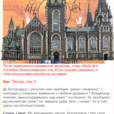
Після завершення заамвонної молитви, співу «Будь ім’я
Господнє благословенне» та 33-го псалма священик зі
співслужителями виходить на амвон
.
Хор:
Тропар, глас 4
До Богородиці з запалом нині прибіжім, грішні і смиренні,* і
припадім у покаянні, взиваючи з глибини душевної:* Владичице,
поможи, змилосердившись над нами;* поспішися, бо загибаємо
від множества гріхів;* не заверни рабів твоїх з нічим,* бо в тобі
єдину заступницю маємо.
Слава, і нині:
Не замовкнемо ніколи, Богородице,* про силу