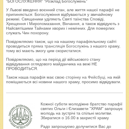
"БОГОСЛУЖЕННЯ" "Розклад Богослужень"
У Львові введено воєнний стан, але життя нашої парафії не
припиняється: Богослужіння відбуваються у звичайному
режимі. Священики уділяють Святі таїнства Сповіді,
Хрещення і Миропомазання, Вінчання, а також відвідують з
Найсвятішими Тайнами хворих і немічних. Для померлих
служать Чин похорону.
Повідомляємо також, що на нашому парафіяльному сайті
проводиться
пряма трансляція Богослужінь
з нашого храму,
тому всі мають змогу цим скористатися.
Повідомляємо, що на період дії військового стану
відвідування оглядового майданчика на вежі НЕ
ПРОВОДИТЬСЯ.
Також наша парафія має свою
сторінку на Фейсбуці
, на якій
поміщаються всі новини нашого храму, просимо відвідувати.
Кожної суботи молодіжне братство парафії
святих Ольги і Єлизавети "ХРАМ" запрошує
молодь на зустрічі та спільні молитви.
Збиратися о 16.00 в захристії храму
Радо запрошуємо долучитися Вас до