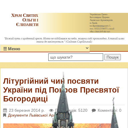
Храм Святих
Українська Греко-
Католицька Церква.
Ольги і
Львівська Архиєпархія,
Єлизавети
м.Львів,
пл.Кропивницького 1,
тел. (032)2334073, email:
olha-church@ukr.net
"Божий путь є щоденний хрест. Ніхто не підіймався на небо, живучи собі прохолодно. А такий шлях
знаєш де закінчується." (Св.Ісаак Сирійський)
Пошук
Літургійний чин посвяти
України під Покров Пресвятої
Богородиці
23 березня 2014 р.
Переглядів: 5120
Коментарі: 0
Документи Львівської Архиєпархії