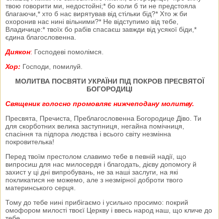
твою говорити ми, недостойні;* бо коли б ти не предстояла
благаючи,* хто б нас вирятував від стільки бід?* Хто ж би
охоронив нас нині вільними?* Не відступимо від тебе,
Владичице:* твоїх бо рабів спасаєш завжди від усякої біди,*
єдина благословенна.
Диякон
:
Господеві помолімся.
Хор:
Господи, помилуй.
МОЛИТВА ПОСВЯТИ УКРАЇНИ ПІД ПОКРОВ ПРЕСВЯТОЇ
БОГОРОДИЦІ
Священик голосно промовляє нижчеподану молитву.
Пресвята, Пречиста, Преблагословенна Богородице Діво. Ти
для скорботних велика заступниця, негайна помічниця,
спасіння та підпора людства і всього світу незмінна
покровителька!
Перед твоїм престолом славимо тебе в певній надії, що
випросиш для нас милосердя і благодать, дієву допомогу й
захист у ці дні випробувань, не за наші заслуги, на які
покликатися не можемо, але з незмірної доброти твого
материнського серця.
Тому до тебе нині прибігаємо і усильно просимо: покрий
омофором милості твоєї Церкву і ввесь народ наш, що кличе до
тебе.