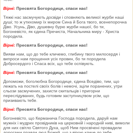
Вірні:
Пресвята Богородице, спаси нас!
Тяжкі нас засмучують досвіди і сповняють великої журби наші
душі; то ж утихомир їх миром Сина й Бога твого, всенепорочна
Діво. Усунь, Діво, душевну бурю журби нашої, бо ти,
Богоневісто, як єдина Пречиста, Начальника миру - Христа
породила.
Вірні:
Пресвята Богородице, спаси нас!
Вияви нам, що до тебе кличемо, глибину твого милосердя і
випроси нам прощення усіх провин, бо ти породила
Добросердого і Спаса всіх, що тебе оспівують.
Вірні:
Пресвята Богородице, спаси нас!
Допоможи, боголюбна Богородице, єдина Вседіво, тим, що
лежать на постелі своїх болів і немочі, зціли поранених, утри
сльози засмучених, захисти скитальців і пригорни
переслідуваних, будь готовим заступництвом усім, що
призивають тебе.
Вірні:
Пресвята Богородице, спаси нас!
Богоневісто, що Керманича Господа породила, даруй нам
мужніх і мудрих провідників на церковній і народній ниві, вимоли
для них світло Святого Духа, щоб Ним просвічені провадили
дорогами правди люд Божий, що з вірою кличе до тебе.