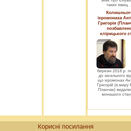
таких явищ
.
Колишньог
ієромонаха Ант
Григорія (План
позбавлен
клірицького с
березні 2018 р. 
до загального ві
що ієромонах Ант
Григорій (в миру
Планчак) видален
монашого ста
Корисні посилання