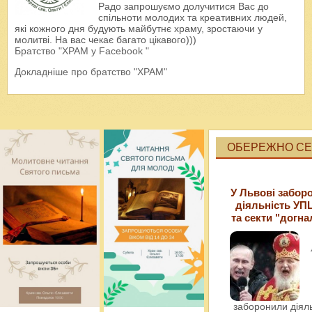
Радо запрошуємо долучитися Вас до
спільноти молодих та креативних людей,
які кожного дня будують майбутнє храму, зростаючи у
молитві. На вас чекає багато цікавого)))
Братство "ХРАМ у Facebook "
Докладніше про братство "ХРАМ"
ОБЕРЕЖНО СЕК
У Львові забор
діяльність УП
та секти "догна
заборонили діяль