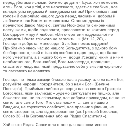
перед убогими яслами, бачимо це дитя - Ісуса, хоч немовля,
але - Бога, хоч у тілі, але неосяжного, здається слабким, але
володіє усім видимим й невидимим світом! Приклонімо наші
голови й смиряймо нашого духа перед ласкавим, добрим й
люблячим нас Богом-немовлятком. Станьмо духом із
пречистою Дівою Марією, святим Йосифом та смиренними
пастушками, щоби подивляти, прославляти та каятися перед
Володарем миру й любові. «Він очеретини надламаної не
доломить і ґнота тліючого не загасить…» (Мт. 12, 20), -
Господня доброта, милосердя й любов немає кордонів!
Прибігаймо увесь час до нашого Бога-дитятка, з одного боку
безборонного, який втікав від злобного царя Ірода, що бажав
його умертвити, а з іншого боку – Творця Усесвіту, ніким й нічим
необмеженого, Бога-любові, Бога-милосердя, прощення,
спасителя людства, який представляє себе у вигляді чарівного
та ласкавого немовлятка.
Господь не тільки завжди близько нас в усьому, але «з нами Бог,
розумійте народи і покоряйтеся, бо з нами Бог» (Велике
Повечір’я). Приймімо глибоко до серця слова святого Григорія
Богослова, який закликав: «Будемо святкувати не пишно, але
божественно, не по-світському, але добрим прикладом, не наше
свято, але свято Того, Хто став нашим, … свято нашого
Владики, не торжество слабкості, але празник зцілення, не
свято створення, але відтворювання» (св. Григорій Богослов,
Слово 38 «На Богоявлення або на Різдво Спасителя»).
Хай свято Різдва Спасителя стане для нас позитивною