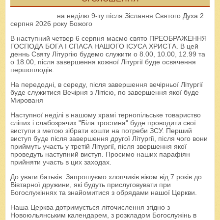
на неділю 9-ту після Зіслання Святого Духа 2
серпня 2026 року Божого
В наступний четвер 6 серпня маємо свято ПРЕОБРАЖЕННЯ
ГОСПОДА БОГА І СПАСА НАШОГО ІСУСА ХРИСТА. В цей
деннь Святу Літургію будемо служити о 8.00, 10.00, 12.99 та
о 18.00, після завершення кожної Літургії буде освячення
першоплодів.
На передодні, в середу, після завершення вечірньої Літургії
буде служитися Вечірня з Літією, по завершення якої буде
Мированя
Наступної неділі в нашому храмі тернопільське товариство
сліпих і слабозрячих "Біла тростина" буде проводити свої
виступи з метою зібрати кошти на потреби ЗСУ. Перший
виступ буде після завершення другої Літургії, після чого вони
приймуть участь у третій Літургії, після звершення якої
проведуть наступний виступ. Просимо наших парафіян
прийняти участь в цих заходах.
До уваги батьків. Запрошуємо хлопчиків віком від 7 років до
Вівтарної дружини, які будуть прислуговувати при
Богослужіннях та знайомитися з обрядами нашої Церкви.
Наша Церква дотримується літочислення згідно з
Новоюльянським календарем, з розкладом Богослужінь в