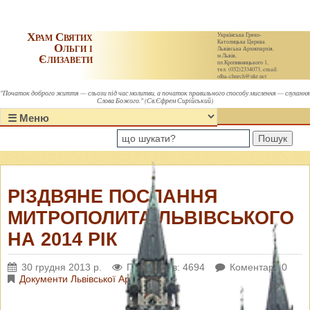
Храм Святих
Українська Греко-
Католицька Церква.
Ольги і
Львівська Архиєпархія,
Єлизавети
м.Львів,
пл.Кропивницького 1,
тел. (032)2334073, email:
olha-church@ukr.net
"Початок доброго життя — сльози під час молитви, а початок правильного способу мислення — слухання
Слова Божого." (Св.Єфрем Сирійський)
Пошук
РІЗДВЯНЕ ПОСЛАННЯ
МИТРОПОЛИТА ЛЬВІВСЬКОГО
НА 2014 РІК
30 грудня 2013 р.
Переглядів: 4694
Коментарі: 0
Документи Львівської Архиєпархії