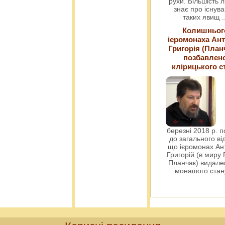
рухи. Більшість 
знає про існув
таких явищ
.
Колишньог
ієромонаха Ант
Григорія (План
позбавлен
клірицького с
березні 2018 р. 
до загального ві
що ієромонах Ант
Григорій (в миру
Планчак) видален
монашого ста