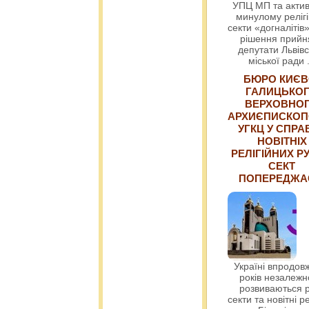
УПЦ МП та актив
минулому релігі
секти «догналітів»
рішення прийн
депутати Львівс
міської ради
БЮРО КИЄВ
ГАЛИЦЬКО
ВЕРХОВНО
АРХИЄПИСКОП
УГКЦ У СПРА
НОВІТНІХ
РЕЛІГІЙНИХ РУ
СЕКТ
ПОПЕРЕДЖ
Україні впродовж
років незалежн
розвиваються р
секти та новітні ре