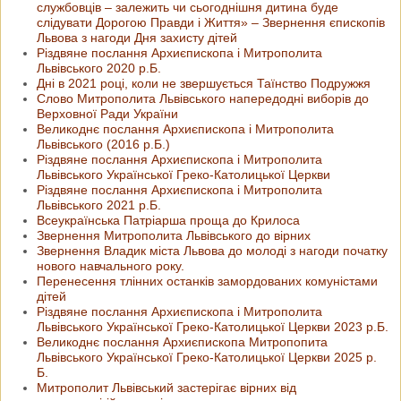
службовців – залежить чи сьогоднішня дитина буде
слідувати Дорогою Правди і Життя» – Звернення єпископів
Львова з нагоди Дня захисту дітей
Різдвяне послання Архиєпископа і Митрополита
Львівського 2020 р.Б.
Дні в 2021 році, коли не звершується Таїнство Подружжя
Слово Митрополита Львівського напередодні виборів до
Верховної Ради України
Великоднє послання Архиєпископа і Митрополита
Львівського (2016 р.Б.)
Різдвяне послання Архиєпископа і Митрополита
Львівського Української Греко-Католицької Церкви
Різдвяне послання Архиєпископа і Митрополита
Львівського 2021 р.Б.
Всеукраїнська Патріарша проща до Крилоса
Звернення Митрополита Львівського до вірних
Звернення Владик міста Львова до молоді з нагоди початку
нового навчального року.
Перенесення тлінних останків замордованих комуністами
дітей
Різдвяне послання Архиєпископа і Митрополита
Львівського Української Греко-Католицької Церкви 2023 р.Б.
Великоднє послання Архиєпископа Митропопита
Львівського Української Греко-Католицької Церкви 2025 р.
Б.
Митрополит Львівський застерігає вірних від