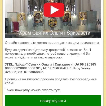
Онлайн трансляцію можна переглядати за цим
посиланням
Будемо вдячні за підтримку трансляції, а також за Ваші
пожертви для необхідних потреб нашого храму, які Ви
можете надіслати за такою адресою:
УГКЦ Парафії Святих Ольги і Єлизавети, UA 96 325365
0000000260010000781, AT "КРЕДОБАНК", Код банку
325365, ЗКПО 23964835
Прошення на Літурґію просимо подавати безпосередньо в
храмі
Також пожертву можна скласти тут:
пожертвувати