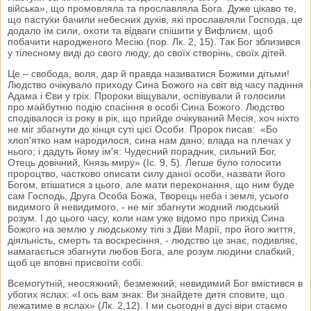
війська», що промовляла та прославляла Бога. Дуже цікаво те,
що пастухи бачили небесних духів, які прославляли Господа, це
додало їм сили, охоти та відваги спішити у Вифлиєм, щоб
побачити народженого Месію (пор. Лк. 2, 15). Так Бог зблизився
у тілесному виді до свого люду, до своїх створінь, своїх дітей.
Це – свобода, воля, дар й правда називатися Божими дітьми!
Людство очікувало приходу Сина Божого на світ від часу падіння
Адама і Єви у гріх. Пророки віщували, оспівували й голосили
про майбутню подію спасіння в особі Сина Божого. Людство
сподівалося із року в рік, що прийде очікуваний Месія, хоч ніхто
не міг збагнути до кінця суті цієї Особи. Пророк писав: «Бо
хлоп'ятко нам народилося, сина нам дано; влада на плечах у
нього; і дадуть йому ім'я: Чудесний порадник, сильний Бог,
Отець довічний, Князь миру» (Іс. 9, 5). Легше було голосити
пророцтво, частково описати силу даної особи, назвати його
Богом, втішатися з цього, але мати переконання, що ним буде
сам Господь, Друга Особа Божа, Творець неба і землі, усього
видимого й невидимого, - не міг збагнути жодний людський
розум. І до цього часу, коли нам уже відомо про прихід Сина
Божого на землю у людському тілі з Діви Марії, про його життя,
діяльність, смерть та воскресіння, - людство це знає, подивляє,
намагається збагнути любов Бога, але розум людини слабкий,
щоб це вповні присвоїти собі.
Всемогутній, неосяжний, безмежний, невидимий Бог вмістився в
убогих яслах: «І ось вам знак: Ви знайдете дитя сповите, що
лежатиме в яслах» (Лк. 2,12). І ми сьогодні в дусі віри стаємо