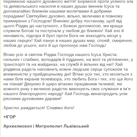
переміною нашого духовного життя! Борімося проти усякого зла
та диявольського насилля в наших душах іменем Ісуса та
допомагаймо ближнім нашими молитвами й добрими
порадами! Святкуймо духовно, вільно, величаво в повному
примиренні з Господом! Вчинімо добру постанову, щоб від
цього Різдва до наступного, з Божою допомогою, ми краще
служили Богові та поступали у любові до ближніх! Хай зло й
ненависть, підозра й бунт проти Бога не знаходять місця у
наших серцях! Хай панує в наших душах мир, спокій, смирення,
любов до усього, кого й що пропонує нам Господь!
Вітаю усіх зі святом Різдва Господа нашого Ісуса Христа:
сильних і слабких, володарів й підданих, на волі та ув’язнених, у
транспорті та на майданах, на службі й вільних від неї! Хай
різдвяна радість наповнить кожне людське серце супокоєм та
впевненістю у прийдешньому дні! Вітаю усіх тих, хто молиться з
нами біля екранів телевізора, хто любить Бога і тих, хто ще його
не пізнав! Дякуємо й щиро вітаємо працівників телевізії, які
кожного року з великою радістю виконують своє служіння в ім’я
нашого благородного народу! Хай Господь винагородить усім
рясними духовними дарами!
Христос раждається! Славімо його!
+ІГОР
Архиєпископ і Митрополит Львівський