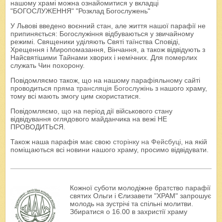
нашому храмі можна ознайомитися у вкладці
"БОГОСЛУЖЕННЯ" "Розклад Богослужень"
У Львові введено воєнний стан, але життя нашої парафії не
припиняється: Богослужіння відбуваються у звичайному
режимі. Священики уділяють Святі таїнства Сповіді,
Хрещення і Миропомазання, Вінчання, а також відвідують з
Найсвятішими Тайнами хворих і немічних. Для померлих
служать Чин похорону.
Повідомляємо також, що на нашому парафіяльному сайті
проводиться
пряма трансляція Богослужінь
з нашого храму,
тому всі мають змогу цим скористатися.
Повідомляємо, що на період дії військового стану
відвідування оглядового майданчика на вежі НЕ
ПРОВОДИТЬСЯ.
Також наша парафія має свою
сторінку на Фейсбуці
, на якій
поміщаються всі новини нашого храму, просимо відвідувати.
Кожної суботи молодіжне братство парафії
святих Ольги і Єлизавети "ХРАМ" запрошує
молодь на зустрічі та спільні молитви.
Збиратися о 16.00 в захристії храму