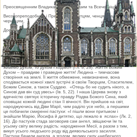
Преосвященним Владикам, Всесвітлішим та Всечеснішим,
Високопреподобним і Преподобним отцям, ченцям та
черницям,
Достойним братам та сестрам Львівської Митрополії УГКЦ,
мир у Господі та Боже благословення!
Поки живемо у тілі - ходимо впевнено ногами, однак, святий
апостол Павло вказує на глибшу не тілесну ходьбу: «І коли ми
живемо духом, то духом і ходімо» (Гл. 5, 25). Життя Божим
Духом – правдиве і праведне життя! Людина – тимчасове
створіння на землі. Її життя обмежене, невизначене, вона
сподівається кожної хвилі зустрічі зі своїм Творцем, Спасителем,
Божим Сином, а також Суддею. «Отець бо не судить нікого, а
Синові дав він суд увесь» (Ів. 5, 22). І наша Церква знову з
вдячністю святкує історичну правду Різдва Божого Сина, який
сповіщає кожній людині стан її вічності. Він прийшов на світ,
народжуючись від Діви Марії, чим раділо усе небо, а першими
це побачили смиренні пастухи: «І пішли вони притьмом і
знайшли Марію, Йосифа й дитятко, що лежало в яслах» (Лк. 2,
16). До пастухів стада заговорив сам ангел, звіщаючи їм та
усьому світу велику радість: народження Месії, а разом з тим,
викуп усього людського роду від диявольського засилля.
Пастухи бачили ангела, а згодом, велику силу «небесного