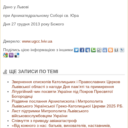
Дано у Львові
при Архикатедральному Соборі св. Юра
Дня 27 грудня 2013 року Божого
Джерело:
www.ugcc.lviv.ua
Поділись цією інформацією з іншими
ЩЕ ЗАПИСИ ПО ТЕМІ
Звернення єпископів Католицьких і Православних Церков
Львівської області з нагоди Дня пам’яті та примирення
Літургійний чин посвяти України під Покров Пресвятої
Богородиці
Різдвяне послання Архиєпископа і Митрополита
Львівського Української Греко-Католицької Церкви 2025 Р.Б.
Лист підтримки Митрополита Львівського
військовослужбовцям України
Співчуття з приводу авіакатастроф
«Від кожного з нас: батьків, вихователів, наставників,