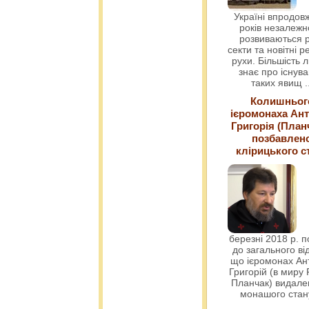
Україні впродовж
років незалежн
розвиваються р
секти та новітні ре
рухи. Більшість 
знає про існув
таких явищ
.
Колишньог
ієромонаха Ант
Григорія (План
позбавлен
клірицького с
березні 2018 р. 
до загального ві
що ієромонах Ант
Григорій (в миру
Планчак) видален
монашого ста