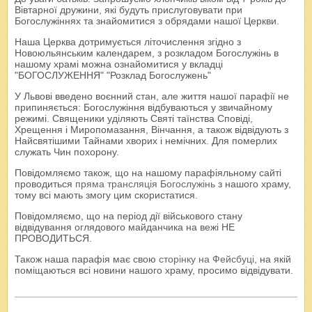
Вівтарної дружини, які будуть прислуговувати при
Богослужіннях та знайомитися з обрядами нашої Церкви.
Наша Церква дотримується літочислення згідно з
Новоюльянським календарем, з розкладом Богослужінь в
нашому храмі можна ознайомитися у вкладці
"БОГОСЛУЖЕННЯ" "Розклад Богослужень"
У Львові введено воєнний стан, але життя нашої парафії не
припиняється: Богослужіння відбуваються у звичайному
режимі. Священики уділяють Святі таїнства Сповіді,
Хрещення і Миропомазання, Вінчання, а також відвідують з
Найсвятішими Тайнами хворих і немічних. Для померлих
служать Чин похорону.
Повідомляємо також, що на нашому парафіяльному сайті
проводиться
пряма трансляція Богослужінь
з нашого храму,
тому всі мають змогу цим скористатися.
Повідомляємо, що на період дії військового стану
відвідування оглядового майданчика на вежі НЕ
ПРОВОДИТЬСЯ.
Також наша парафія має свою
сторінку на Фейсбуці
, на якій
поміщаються всі новини нашого храму, просимо відвідувати.