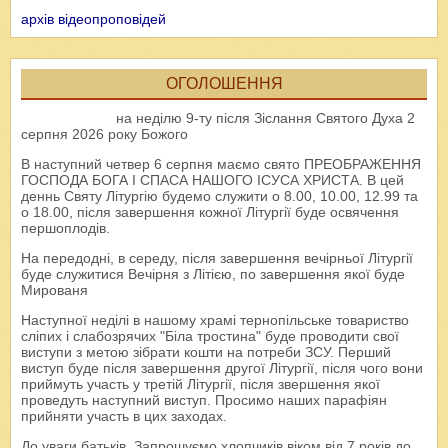
архів відеопроповідей
ОГОЛОШЕННЯ
на неділю 9-ту після Зіслання Святого Духа 2
серпня 2026 року Божого
В наступний четвер 6 серпня маємо свято ПРЕОБРАЖЕННЯ
ГОСПОДА БОГА І СПАСА НАШОГО ІСУСА ХРИСТА. В цей
деннь Святу Літургію будемо служити о 8.00, 10.00, 12.99 та
о 18.00, після завершення кожної Літургії буде освячення
першоплодів.
На передодні, в середу, після завершення вечірньої Літургії
буде служитися Вечірня з Літією, по завершення якої буде
Мированя
Наступної неділі в нашому храмі тернопільське товариство
сліпих і слабозрячих "Біла тростина" буде проводити свої
виступи з метою зібрати кошти на потреби ЗСУ. Перший
виступ буде після завершення другої Літургії, після чого вони
приймуть участь у третій Літургії, після звершення якої
проведуть наступний виступ. Просимо наших парафіян
прийняти участь в цих заходах.
До уваги батьків. Запрошуємо хлопчиків віком від 7 років до