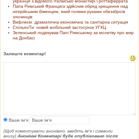
українця з відомого італійсько монастирі Гроттаферрата
Папа Римський Франциск здійснив обряд хрещення над
нігерійським біженцем, який голими руками обеззброїв
злочинців
Вифлеєм: драматична економічна та санітарна ситуація
СпільноТи: новий мобільний застосунок УГКЦ
Зеленський подякував Папі Римському за молитву про мир
на Донбасі
Залиште коментар!
Ваше ім'я
(Щоб коментувати анонімно, введіть ім'я і символи
внизу).
Анонімні Коментарі буде опубліковано після