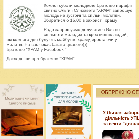
Кожної суботи молодіжне братство парафії
святих Ольги і Єлизавети "ХРАМ" запрошує
молодь на зустрічі та спільні молитви.
Збиратися о 16.00 в захристії храму
Радо запрошуємо долучитися Вас до
спільноти молодих та креативних людей,
які кожного дня будують майбутнє храму, зростаючи у
молитві. На вас чекає багато цікавого)))
Братство "ХРАМ у Facebook "
Докладніше про братство "ХРАМ"
ОБЕРЕЖНО СЕК
У Львові забор
діяльність УП
та секти "догна