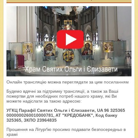
Онлайн трансляцію можна переглядати за цим
посиланням
Будемо вдячні за підтримку трансляції, а також за Ваші
пожертви для необхідних потреб нашого храму, які Ви
можете надіслати за такою адресою:
УГКЦ Парафії Святих Ольги і Єлизавети, UA 96 325365
0000000260010000781, AT "КРЕДОБАНК", Код банку
325365, ЗКПО 23964835
Прошення на Літурґію просимо подавати безпосередньо в
храмі