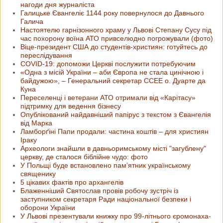
нагоди дня журналіста
Галицьке Євангеліє 1144 року повернулося до Давнього
Галича
Настоятелю гарнізонного храму у Львові Степану Сусу під
час похорону воїна АТО привселюдно погрожували (фото)
Віце-президент США до студентів-християн: готуйтесь до
переслідування
COVID-19: допоможи Церкві послужити потребуючим
«Одна з місій України – аби Європа не стала цинічною і
байдужою», – Генеральний секретар ССЕЕ о. Дуарте да
Куна
Переселенці і ветерани АТО отримали від «Карітасу»
підтримку для ведення бізнесу
Опублікований найдавніший папірус з текстом з Євангелія
від Марка
Ламборґіні Папи продали: частина коштів – для християн
Іраку
Археологи знайшли в давньоримському місті "загублену"
церкву, де сталося біблійне чудо: фото
У Польщі буде встановлено пам’ятник українському
священику
5 цікавих фактів про архангелів
Блаженніший Святослав провів робочу зустріч із
заступником секретаря Ради національної безпеки і
оборони України
У Львові презентували книжку про 99-літнього єромонаха-