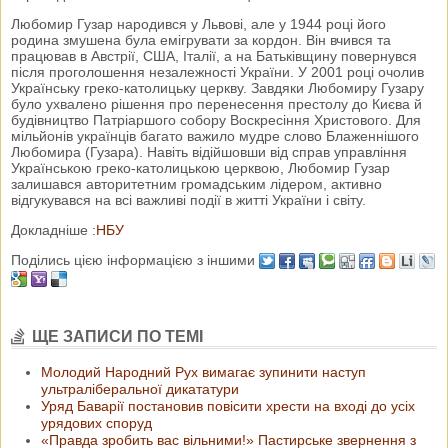
Любомир Гузар народився у Львові, але у 1944 році його
родина змушена була емігрувати за кордон. Він вчився та
працював в Австрії, США, Італії, а на Батьківщину повернувся
після проголошення незалежності України. У 2001 році очолив
Українську греко-католицьку церкву. Завдяки Любомиру Гузару
було ухвалено рішення про перенесення престолу до Києва й
будівництво Патріаршого собору Воскресіння Христового. Для
мільйонів українців багато важило мудре слово Блаженнішого
Любомира (Гузара). Навіть відійшовши від справ управління
Українською греко-католицькою церквою, Любомир Гузар
залишався авторитетним громадським лідером, активно
відгукувався на всі важливі події в житті України і світу.
Докладніше :
НБУ
Поділись цією інформацією з іншими
ЩЕ ЗАПИСИ ПО ТЕМІ
Молодий Народний Рух вимагає зупинити наступ
ультраліберальної дикататури
Уряд Баварії постановив повісити хрести на вході до усіх
урядових споруд
«Правда зробить вас вільними!» Пастирське звернення з