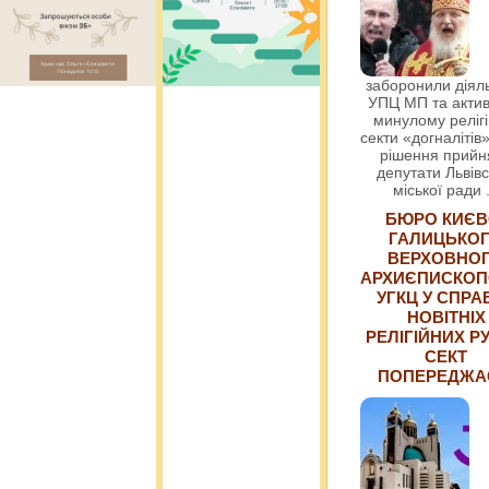
заборонили діяль
УПЦ МП та актив
минулому релігі
секти «догналітів»
рішення прийн
депутати Львівс
міської ради
БЮРО КИЄВ
ГАЛИЦЬКО
ВЕРХОВНО
АРХИЄПИСКОП
УГКЦ У СПРА
НОВІТНІХ
РЕЛІГІЙНИХ РУ
СЕКТ
ПОПЕРЕДЖ