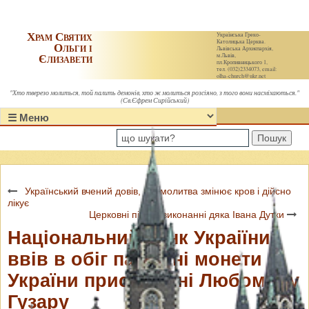
Храм Святих
Українська Греко-
Католицька Церква.
Ольги і
Львівська Архиєпархія,
Єлизавети
м.Львів,
пл.Кропивницького 1,
тел. (032)2334073, email:
olha-church@ukr.net
"Хто тверезо молиться, той палить демонів, хто ж молиться розсіяно, з того вони насміхаються."
(Св.Єфрем Сирійський)
Пошук
Український вчений довів, що молитва змінює кров і дійсно
лікує
Церковні пісні у виконанні дяка Івана Дутки
Національний банк Украіїни
ввів в обіг пам'ятні монети
України присв'ячені Любомиру
Гузару