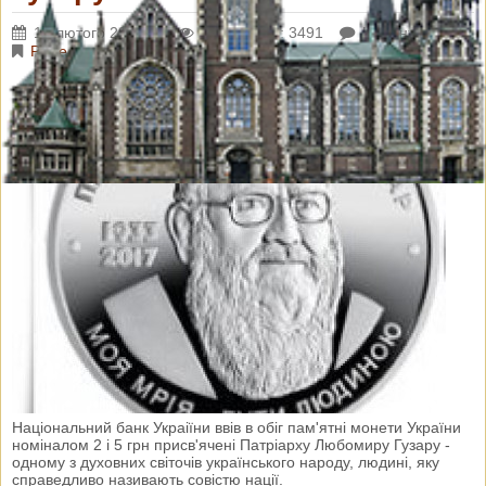
15 лютого 2018 р.
Переглядів: 3491
Коментарі: 0
Різне
Національний банк Украіїни ввів в обіг пам'ятні монети України
номіналом 2 і 5 грн присв'ячені Патріарху Любомиру Гузару -
одному з духовних світочів українського народу, людині, яку
справедливо називають совістю нації.