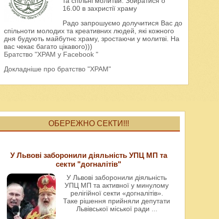
та спільні молитви. Збиратися о
16.00 в захристії храму
Радо запрошуємо долучитися Вас до
спільноти молодих та креативних людей, які кожного
дня будують майбутнє храму, зростаючи у молитві. На
вас чекає багато цікавого)))
Братство "ХРАМ у Facebook "
Докладніше про братство "ХРАМ"
ОБЕРЕЖНО СЕКТИ!!!
У Львові заборонили діяльність УПЦ МП та
секти "догналітів"
У Львові заборонили діяльність
УПЦ МП та активної у минулому
релігійної секти «догналітів».
Таке рішення прийняли депутати
Львівської міської ради
...