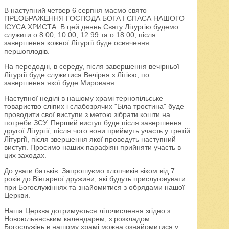
В наступний четвер 6 серпня маємо свято
ПРЕОБРАЖЕННЯ ГОСПОДА БОГА І СПАСА НАШОГО
ІСУСА ХРИСТА. В цей деннь Святу Літургію будемо
служити о 8.00, 10.00, 12.99 та о 18.00, після
завершення кожної Літургії буде освячення
першоплодів.
На передодні, в середу, після завершення вечірньої
Літургії буде служитися Вечірня з Літією, по
завершення якої буде Мированя
Наступної неділі в нашому храмі тернопільське
товариство сліпих і слабозрячих "Біла тростина" буде
проводити свої виступи з метою зібрати кошти на
потреби ЗСУ. Перший виступ буде після завершення
другої Літургії, після чого вони приймуть участь у третій
Літургії, після звершення якої проведуть наступний
виступ. Просимо наших парафіян прийняти участь в
цих заходах.
До уваги батьків. Запрошуємо хлопчиків віком від 7
років до Вівтарної дружини, які будуть прислуговувати
при Богослужіннях та знайомитися з обрядами нашої
Церкви.
Наша Церква дотримується літочислення згідно з
Новоюльянським календарем, з розкладом
Богослужінь в нашому храмі можна ознайомитися у