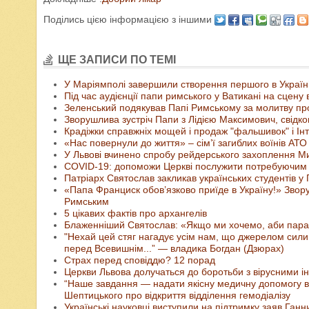
Поділись цією інформацією з іншими
ЩЕ ЗАПИСИ ПО ТЕМІ
У Маріямполі завершили створення першого в Україні
Під час аудієнції папи римського у Ватикані на сцену
Зеленський подякував Папі Римському за молитву пр
Зворушлива зустріч Папи з Лідією Максимович, свідко
Крадіжки справжніх мощей і продаж "фальшивок" і Інт
«Нас повернули до життя» – сім’ї загиблих воїнів АТО
У Львові вчинено спробу рейдерського захоплення М
COVID-19: допоможи Церкві послужити потребуючим
Патріарх Святослав закликав українських студентів 
«Папа Франциск обов’язково приїде в Україну!» Звору
Римським
5 цікавих фактів про архангелів
Блаженніший Святослав: «Якщо ми хочемо, аби параф
"Нехай цей стяг нагадує усім нам, що джерелом сили
перед Всевишнім...” — владика Богдан (Дзюрах)
Страх перед сповіддю? 12 порад
Церкви Львова долучаться до боротьби з вірусними і
“Наше завдання — надати якісну медичну допомогу в
Шептицького про відкриття відділення гемодіалізу
Українські науковці виступили на підтримку заяв Ган