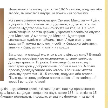
Якщо читати молитву протягом 10-15 хвилин, подумки або
вголос, змінюються внутрішні показники організму
Усі з нетерпінням чекають дня Святого Миколая — й діти,
й дорослі. Перші чекають подарунків, а другі вірять, що
Микола-Чудотворець змінить життя на краще. На його
честь зведено багато церков, у храмах є особлива служба
для Миколая. А молитва до Миколи-Чудотворця
вважається однією з найсильніших. Люди вірять, що
завдяки їй можна допомогти собі чи близьким зцілитися,
уникнути біди, змінити життя на краще.
Загалом, чи справді молитви мають цілющу силу? Вчений
вирішив перевірити це експериментальним шляхом.
Досліди тривали 15 років. Науковець брав венозну і
капілярну кров у добровольців, робив її аналіз. А потім
просив досліджуваного або когось із близьких читати
молитву протягом 10-15 хвилин, подумки або вголос.
Після цього знову робили аналіз венозної та капілярної
крові. І вона різнилася!
итів -- це клітини крові, які захищають нас від проникнення
дослідник, кандидат медичних наук, автор 166 патентів та 15
лейкоцити пожирають інфекцію, визначив ферменти та деякі