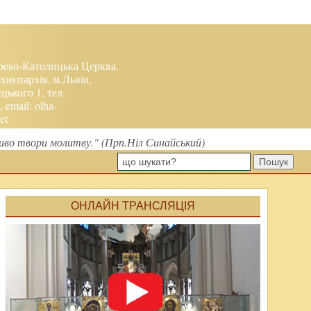
реко-Католицька Церква.
хиєпархія, м.Львів,
ького 1, тел.
, email:
olha-
et
ливо твори молитву." (Прп.Ніл Синайський)
Пошук
ОНЛАЙН ТРАНСЛЯЦІЯ