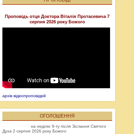
Проповідь отця Доктора Віталія Протасевича 7
серпня 2026 року Божого
архів відеопроповідей
ОГОЛОШЕННЯ
на неділю 9-ту після Зіслання Святого
Духа 2 серпня 2026 року Божого