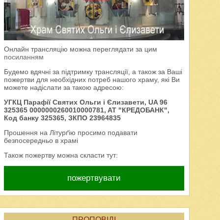
Онлайн трансляцію можна переглядати за цим
посиланням
Будемо вдячні за підтримку трансляції, а також за Ваші
пожертви для необхідних потреб нашого храму, які Ви
можете надіслати за такою адресою:
УГКЦ Парафії Святих Ольги і Єлизавети, UA 96
325365 0000000260010000781, AT "КРЕДОБАНК",
Код банку 325365, ЗКПО 23964835
Прошення на Літурґію просимо подавати
безпосередньо в храмі
Також пожертву можна скласти тут:
пожертвувати
ПРОПОВІДІ