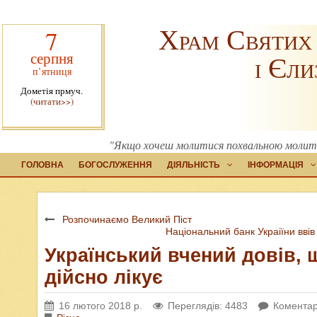
Храм Святих
7
серпня
і Єли
п’ятниця
Дометія прмуч.
(читати>>)
"Якщо хочеш молитися похвальною молитвою
ГОЛОВНА
БОГОСЛУЖЕННЯ
ДІЯЛЬНІСТЬ
ІНФОРМАЦІЯ
Розпочинаємо Великий Піст
Національний банк Украіїни ввів
Український вчений довів, 
дійсно лікує
16 лютого 2018 р.
Переглядів: 4483
Коментар