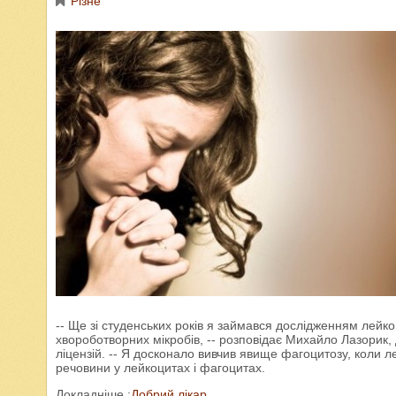
Різне
-- Ще зі студенських років я займався дослідженням лейкоц
хвороботворних мікробів, -- розповідає Михайло Лазорик, 
ліцензій. -- Я досконало вивчив явище фагоцитозу, коли 
речовини у лейкоцитах і фагоцитах.
Докладніше :
Добрий лікар