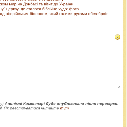
ом мир на Донбасі та візит до України
у" церкву, де сталося біблійне чудо: фото
д нігерійським біженцем, який голими руками обеззброїв
у).
Анонімні Коментарі буде опубліковано після перевірки.
ail. Як реєструватися читайте
тут