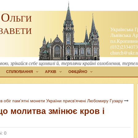
 Ольги
завети
Українська Г
Львівська Ар
пл.Кропивниц
(032)2334073
church@ukr.n
, зрікайся себе щохвилі й, терплячи крайні озлоблення, терпе
СПІЛКУВАННЯ
АРХІВ
ОФІЦІЙНО
 в обіг пам'ятні монети України присв'ячені Любомиру Гузару
що молитва змінює кров і
і: 0