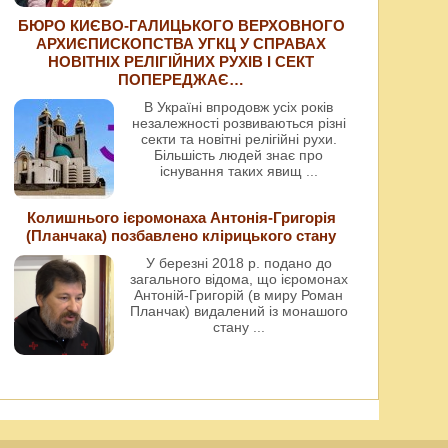
БЮРО КИЄВО-ГАЛИЦЬКОГО ВЕРХОВНОГО
АРХИЄПИСКОПСТВА УГКЦ У СПРАВАХ
НОВІТНІХ РЕЛІГІЙНИХ РУХІВ І СЕКТ
ПОПЕРЕДЖАЄ…
В Україні впродовж усіх років
незалежності розвиваються різні
секти та новітні релігійні рухи.
Більшість людей знає про
існування таких явищ
...
Колишнього ієромонаха Антонія-Григорія
(Планчака) позбавлено клірицького стану
У березні 2018 р. подано до
загального відома, що ієромонах
Антоній-Григорій (в миру Роман
Планчак) видалений із монашого
стану
...