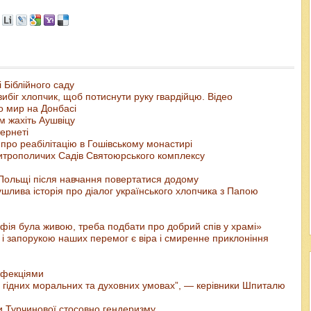
 Біблійного саду
 вибіг хлопчик, щоб потиснути руку гвардійцю. Відео
о мир на Донбасі
м жахіть Аушвіцу
ернеті
 про реабілітацію в Гошівському монастирі
итрополичих Садів Святоюрського комплексу
у Польщі після навчання повертатися додому
шлива історія про діалог українського хлопчика з Папою
ія була живою, треба подбати про добрий спів у храмі»
 і запорукою наших перемог є віра і смиренне приклоніння
нфекціями
 гідних моральних та духовних умовах”, — керівники Шпиталю
ни Турчинової стосовно гендеризму