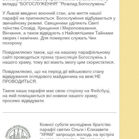
вкладці "БОГОСЛУЖЕННЯ" "Розклад Богослужень"
У Львові введено воєнний стан, але життя нашої
парафії не припиняється: Богослужіння відбуваються у
звичайному режимі. Священики уділяють Святі
таїнства Сповіді, Хрещення і Миропомазання,
Вінчання, а також відвідують з Найсвятішими Тайнами
хворих і немічних. Для померлих служать Чин
похорону.
Повідомляємо також, що на нашому парафіяльному
сайті проводиться
пряма трансляція Богослужінь
з
нашого храму, тому всі мають змогу цим скористатися.
Повідомляємо, що на період дії військового стану
відвідування оглядового майданчика на вежі НЕ
ПРОВОДИТЬСЯ.
Також наша парафія має свою
сторінку на Фейсбуці
,
на якій поміщаються всі новини нашого храму,
просимо відвідувати.
Кожної суботи молодіжне братство
парафії святих Ольги і Єлизавети
"ХРАМ" запрошує молодь на зустрічі