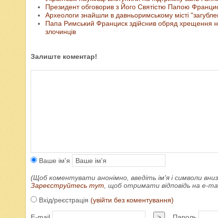
Президент обговорив з Його Святістю Папою Франциск
Археологи знайшли в давньоримському місті "загублен
Папа Римський Франциск здійснив обряд хрещення на
злочинців
Залиште коментар!
Ваше ім'я
(Щоб коментувати анонімно, введіть ім'я і символи вниз
Зареєструйтесь тут
, щоб отримати відповідь на e-m
Вхід/реєстрація
(увійти без коментування)
E-mail
>
Пароль