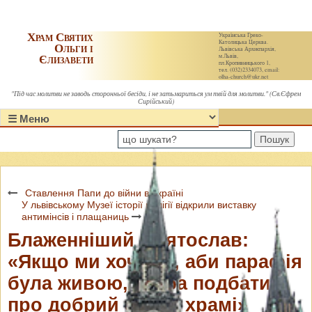
Храм Святих
Українська Греко-
Католицька Церква.
Ольги і
Львівська Архиєпархія,
Єлизавети
м.Львів,
пл.Кропивницького 1,
тел. (032)2334073, email:
olha-church@ukr.net
"Під час молитви не заводь сторонньої бесіди, і не затьмариться ум твій для молитви." (Св.Єфрем
Сирійський)
Пошук
Ставлення Папи до війни в Україні
У львівському Музеї історії релігії відкрили виставку
антимінсів і плащаниць
Блаженніший Святослав:
«Якщо ми хочемо, аби парафія
була живою, треба подбати
про добрий спів у храмі»