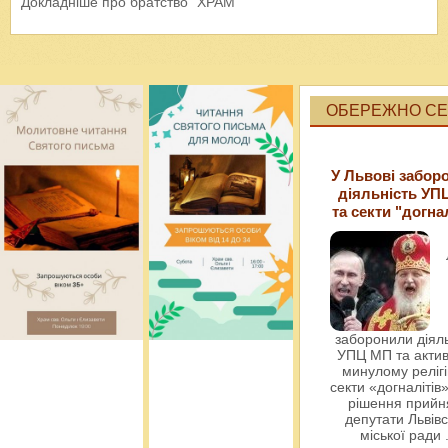
Докладніше про братство "ХРАМ"
ОБЕРЕЖНО СЕК
У Львові забор
діяльність УП
та секти "догна
заборонили діяль
УПЦ МП та актив
минулому релігі
секти «догналітів»
рішення прийн
депутати Львівс
міської ради