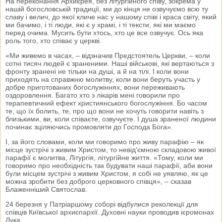
На переконання Архиєрея, без літургійного співу, зокрема у
нашій богословській традиції, ми до кінця не озвучуємо всю ту
славу і велич, до якої кличе нас у нашому співі і краса світу, який
ми бачимо, і ті люди, які є у храмі, і ті тексти, які ми маємо
перед очима. Мусить бути хтось, хто це все озвучує. Ось яка
роль того, хто співає у церкві.
«Ми живемо в часах, – відзначив Предстоятель Церкви, – коли
сотні тисяч людей є зраненими. Наші військові, які вертаються з
фронту зранені не тільки на душі, а й на тілі. І коли вони
приходять на справжню молитву, коли вони беруть участь у
добре приготованих богослужіннях, вони переживають
оздоровлення. Багато хто з лікарів мені говорили про
терапевтичний ефект християнського богослужіння. Бо часом
те, що їх болить, те, про що вони не хочуть говорити навіть з
близькими, ви, коли співаєте, озвучуєте. І душа зраненої людини
починає зціляючись промовляти до Господа Бога».
І, за його словами, коли ми говоримо про живу парафію – як
місце зустрічі з живим Христом, то невід'ємною складовою живої
парафії є молитва, Літургія, літургійне життя. «Тому, коли ми
говоримо про необхідність так будувати наші парафії, аби вони
були місцем зустрічі з живим Христом, я собі не уявляю, як це
можна зробити без доброго церковного співця», – сказав
Блаженніший Святослав.
24 березня у Патріаршому соборі відбулися реколекції для
співців Київської архиєпархії. Духовні науки проводив ієромонах
Лука.