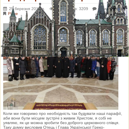
25 березня 2018 р.
Переглядів: 3209
Коментарі: 0
Різне
Коли ми говоримо про необхідність так будувати наші парафії,
аби вони були місцем зустрічі з живим Христом, я собі не
уявляю, як це можна зробити без доброго церковного співця.
Таку думку висловив Отець і Глава Української Греко-