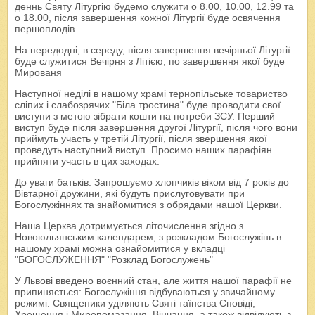
деннь Святу Літургію будемо служити о 8.00, 10.00, 12.99 та
о 18.00, після завершення кожної Літургії буде освячення
першоплодів.
На передодні, в середу, після завершення вечірньої Літургії
буде служитися Вечірня з Літією, по завершення якої буде
Мированя
Наступної неділі в нашому храмі тернопільське товариство
сліпих і слабозрячих "Біла тростина" буде проводити свої
виступи з метою зібрати кошти на потреби ЗСУ. Перший
виступ буде після завершення другої Літургії, після чого вони
приймуть участь у третій Літургії, після звершення якої
проведуть наступний виступ. Просимо наших парафіян
прийняти участь в цих заходах.
До уваги батьків. Запрошуємо хлопчиків віком від 7 років до
Вівтарної дружини, які будуть прислуговувати при
Богослужіннях та знайомитися з обрядами нашої Церкви.
Наша Церква дотримується літочислення згідно з
Новоюльянським календарем, з розкладом Богослужінь в
нашому храмі можна ознайомитися у вкладці
"БОГОСЛУЖЕННЯ" "Розклад Богослужень"
У Львові введено воєнний стан, але життя нашої парафії не
припиняється: Богослужіння відбуваються у звичайному
режимі. Священики уділяють Святі таїнства Сповіді,
Хрещення і Миропомазання, Вінчання, а також відвідують з