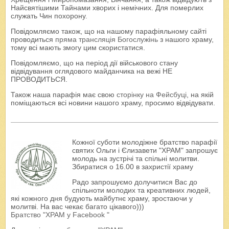
Найсвятішими Тайнами хворих і немічних. Для померлих
служать Чин похорону.
Повідомляємо також, що на нашому парафіяльному сайті
проводиться
пряма трансляція Богослужінь
з нашого храму,
тому всі мають змогу цим скористатися.
Повідомляємо, що на період дії військового стану
відвідування оглядового майданчика на вежі НЕ
ПРОВОДИТЬСЯ.
Також наша парафія має свою
сторінку на Фейсбуці
, на якій
поміщаються всі новини нашого храму, просимо відвідувати.
Кожної суботи молодіжне братство парафії
святих Ольги і Єлизавети "ХРАМ" запрошує
молодь на зустрічі та спільні молитви.
Збиратися о 16.00 в захристії храму
Радо запрошуємо долучитися Вас до
спільноти молодих та креативних людей,
які кожного дня будують майбутнє храму, зростаючи у
молитві. На вас чекає багато цікавого)))
Братство "ХРАМ у Facebook "