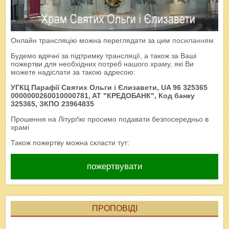
Онлайн трансляцію можна переглядати за цим
посиланням
Будемо вдячні за підтримку трансляції, а також за Ваші
пожертви для необхідних потреб нашого храму, які Ви
можете надіслати за такою адресою:
УГКЦ Парафії Святих Ольги і Єлизавети, UA 96 325365
0000000260010000781, AT "КРЕДОБАНК", Код банку
325365, ЗКПО 23964835
Прошення на Літурґію просимо подавати безпосередньо в
храмі
Також пожертву можна скласти тут:
пожертвувати
ПРОПОВІДІ