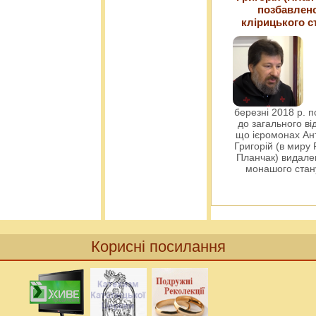
позбавлен
клірицького с
березні 2018 р. 
до загального ві
що ієромонах Ант
Григорій (в миру
Планчак) видален
монашого ста
Корисні посилання