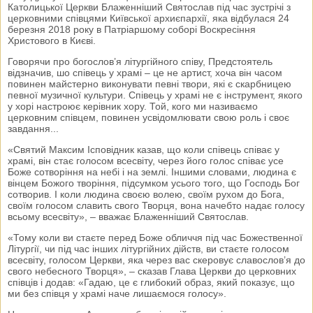
Католицької Церкви Блаженніший Святослав під час зустрічі з
церковними співцями Київської архиєпархії, яка відбулася 24
березня 2018 року в Патріаршому соборі Воскресіння
Христового в Києві.
Говорячи про богослов’я літургійного співу, Предстоятель
відзначив, шо співець у храмі – це не артист, хоча він часом
повинен майстерно виконувати певні твори, які є скарбницею
певної музичної культури. Співець у храмі не є інструмент, якого
у хорі настроює керівник хору. Той, кого ми називаємо
церковним співцем, повинен усвідомлювати свою роль і своє
завдання...
«Святий Максим Ісповідник казав, що коли співець співає у
храмі, він стає голосом всесвіту, через його голос співає усе
Боже сотворіння на небі і на землі. Іншими словами, людина є
вінцем Божого творіння, підсумком усього того, що Господь Бог
сотворив. І коли людина своєю волею, своїм рухом до Бога,
своїм голосом славить свого Творця, вона начебто надає голосу
всьому всесвіту», – вважає Блаженніший Святослав.
«Тому коли ви стаєте перед Боже обличчя під час Божественної
Літургії, чи під час інших літургійних дійств, ви стаєте голосом
всесвіту, голосом Церкви, яка через вас скеровує славослов’я до
свого небесного Творця», – сказав Глава Церкви до церковних
співців і додав: «Гадаю, це є глибокий образ, який показує, що
ми без співця у храмі наче лишаємося голосу».