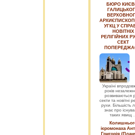
БЮРО КИЄВ
ГАЛИЦЬКО
ВЕРХОВНО
АРХИЄПИСКОП
УГКЦ У СПРА
НОВІТНІХ
РЕЛІГІЙНИХ РУ
СЕКТ
ПОПЕРЕДЖ
Україні впродовж
років незалежн
розвиваються р
секти та новітні ре
рухи. Більшість 
знає про існув
таких явищ
.
Колишньог
ієромонаха Ант
Григорія (План