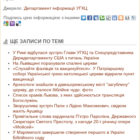
Джерело :
Департамент інформації УГКЦ
Поділись цією інформацією з іншими
ЩЕ ЗАПИСИ ПО ТЕМІ
У Римі відбулася зустріч Глави УГКЦ та Спецпредставника
Держдепартаменту США з питань України
На Львівщині порахували спалені церкви
«Слухайте фахівців та вакцинуйтеся». У Патріаршому
соборі Української греко-католицької церкви відкрили пункт
вакцинації
Археологи знайшли в давньоримському місті "загублену"
церкву, де сталося біблійне чудо: фото
Список храмів Львова, з яких здійснюється трансляція
Богослужінь
Зворушлива зустріч Папи з Лідією Максимович, свідком
жахіть Аушвіцу
Привітальне слова кардинала П’єтро Пароліна, Державного
Секретаря Святого Престолу, з нагоди 20-ї річниці опери
«Мойсей»
У Маріямполі завершили створення першого в Україні
Біблійного саду