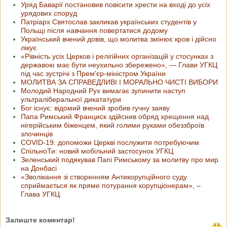
Уряд Баварії постановив повісити хрести на вході до усіх
урядових споруд
Патріарх Святослав закликав українських студентів у
Польщі після навчання повертатися додому
Український вчений довів, що молитва змінює кров і дійсно
лікує
«Рівність усіх Церков і релігійних організацій у стосунках з
державою має бути неухильно збережено», — Глави УГКЦ
під час зустрічі з Прем'єр-міністром України
МОЛИТВА ЗА СПРАВЕДЛИВІ І МОРАЛЬНО ЧИСТІ ВИБОРИ
Молодий Народний Рух вимагає зупинити наступ
ультраліберальної дикататури
Бог існує: відомий вчений зробив гучну заяву
Папа Римський Франциск здійснив обряд хрещення над
нігерійським біженцем, який голими руками обеззброїв
злочинців
COVID-19: допоможи Церкві послужити потребуючим
СпільноТи: новий мобільний застосунок УГКЦ
Зеленський подякував Папі Римському за молитву про мир
на Донбасі
«Зволікання зі створенням Антикорупційного суду
сприймається як пряме потурання корупціонерам», –
Глава УГКЦ
Залиште коментар!