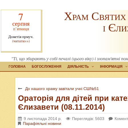
Храм Святих
7
серпня
і Єли
п’ятниця
Дометія прмуч.
(читати>>)
"Ті, що збирають у собі печалі (цього віку) і злопам'ятні п
ГОЛОВНА
БОГОСЛУЖЕННЯ
ДІЯЛЬНІСТЬ
ІНФОРМАЦІЯ
До нашого храму завітали учні СШ№51
Ораторія для дітей при кате
Єлизавети (08.11.2014)
9 листопада 2014 р.
Переглядів: 5603
Комент
Парафіяльні новини