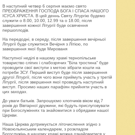
В наступний четвер 6 серпня маємо свято
ПРЕОБРАЖЕННЯ ГОСПОДА БОГА І СПАСА НАШОГО
ІСУСА ХРИСТА. В цей деннь Святу Літургію будемо
служити о 8.00, 10.00, 12.99 та о 18.00, після
завершення кожної Літургії буде освячення
першоплодів.
На передодні, в середу, після завершення вечірньої
Літургії буде служитися Вечірня з Літією, по
завершення якої буде Мированя
Наступної неділі в нашому храмі тернопільське
товариство сліпих і слабозрячих "Біла тростина" буде
проводити свої виступи з метою зібрати кошти на
потреби ЗСУ. Перший виступ буде після завершення
другої Літургії, після чого вони приймуть участь у третій
Літургії, після звершення якої проведуть наступний
виступ. Просимо наших парафіян прийняти участь в
цих заходах.
До уваги батьків. Запрошуємо хлопчиків віком від 7
років до Вівтарної дружини, які будуть прислуговувати
при Богослужіннях та знайомитися з обрядами нашої
Церкви.
Наша Церква дотримується літочислення згідно з
Новоюльянським календарем, з розкладом
Богослужінь в нашому храмі можна ознайомитися у