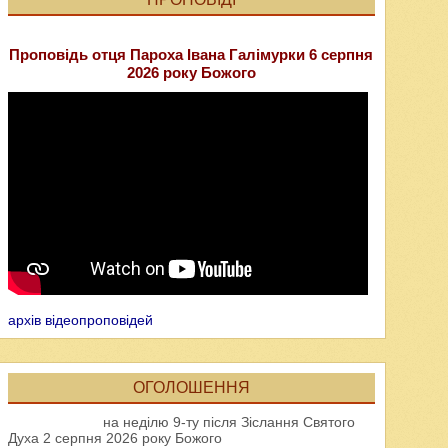
Проповідь отця Пароха Івана Галімурки 6 серпня
2026 року Божого
архів відеопроповідей
ОГОЛОШЕННЯ
на неділю 9-ту після Зіслання Святого
Духа 2 серпня 2026 року Божого