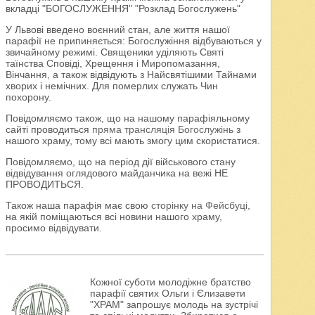
вкладці "БОГОСЛУЖЕННЯ" "Розклад Богослужень"
У Львові введено воєнний стан, але життя нашої
парафії не припиняється: Богослужіння відбуваються у
звичайному режимі. Священики уділяють Святі
таїнства Сповіді, Хрещення і Миропомазання,
Вінчання, а також відвідують з Найсвятішими Тайнами
хворих і немічних. Для померлих служать Чин
похорону.
Повідомляємо також, що на нашому парафіяльному
сайті проводиться
пряма трансляція Богослужінь
з
нашого храму, тому всі мають змогу цим скористатися.
Повідомляємо, що на період дії військового стану
відвідування оглядового майданчика на вежі НЕ
ПРОВОДИТЬСЯ.
Також наша парафія має свою
сторінку на Фейсбуці
,
на якій поміщаються всі новини нашого храму,
просимо відвідувати.
Кожної суботи молодіжне братство
парафії святих Ольги і Єлизавети
"ХРАМ" запрошує молодь на зустрічі