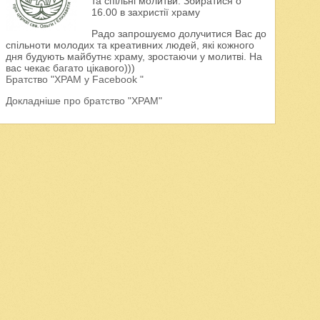
та спільні молитви. Збиратися о
16.00 в захристії храму
Радо запрошуємо долучитися Вас до
спільноти молодих та креативних людей, які кожного
дня будують майбутнє храму, зростаючи у молитві. На
вас чекає багато цікавого)))
Братство "ХРАМ у Facebook "
Докладніше про братство "ХРАМ"