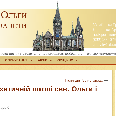
 Ольги
завети
Українська Г
Львівська Ар
пл.Кропивниц
(032)2334073
church@ukr.n
омисли та й (в цьому стані) моляться, подібні на тих, що черпают
СПІЛКУВАННЯ
АРХІВ
ОФІЦІЙНО
Пісня дня 8 листопада
хитичній школі свв. Ольги і
арі: 0