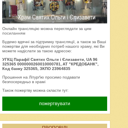
Онлайн трансляцію можна переглядати за цим
посиланням
Будемо вдячні за підтримку трансляції, а також за Ваші
пожертви для необхідних потреб нашого храму, які Ви
можете надіслати за такою адресою:
УГКЦ Парафії Святих Ольги і Єлизавети, UA 96
325365 0000000260010000781, AT "КРЕДОБАНК",
Код банку 325365, ЗКПО 23964835
Прошення на Літурґію просимо подавати
безпосередньо в храмі
Також пожертву можна скласти тут:
пожертвувати
ПРОПОВІДІ