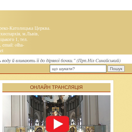
реко-Католицька Церква.
хиєпархія, м.Львів,
ького 1, тел.
, email:
olha-
et
ь воду й вливають її до дірявої бочки." (Прп.Ніл Синайський)
Пошук
ОНЛАЙН ТРАНСЛЯЦІЯ